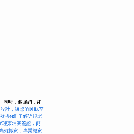
同時，他強調，如
室設計，讓您的睡眠空
眼科醫師
了解近視老
辦理柬埔寨簽證，簡
高雄搬家，專業搬家