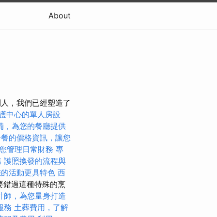
About
牙利人，我們已經塑造了
護中心的單人房設
備，為您的餐廳提供
子餐的價格資訊，讓您
您管理日常財務
專
務
護照換發的流程與
您的活動更具特色
西
請不要錯過這種特殊的烹
計師，為您量身打造
服務
土葬費用，了解