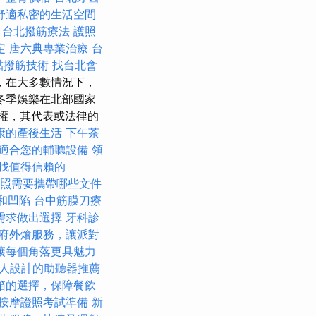
舒適私密的生活空間
台北撥筋療法
護照
定
唐六典專業治療
台
黏撥筋技術
找台北會
，在大多數情況下，
冬季娛樂在北部國家
權，其代表或法律的
康的產後生活
下午茶
適合您的輔聽設備
領
找值得信賴的
照需要攜帶哪些文件
和凹陷
台中筋膜刀療
需求做出選擇
牙科診
府外燴服務，讓派對
讓每個角落更具魅力
人設計的助聽器推薦
箱的選擇，保障餐飲
按摩證照考試準備
新