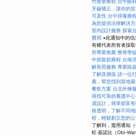
竹推拿療程
台中眼
牙齒矯正，讓你的笑
可及性
台中排毒療
為您提供法律解決方
室內設計服務
探索
費用
•此通知中的信
有權代表所有者採
所專業推薦
整骨學
中抓龍筋療程
台南
解長照服務
專業除
了解其價值
請一位
薦，幫您找到當地最
餐飲方案
台北外燴
尋找可靠的養護中心
潢設計，簡單卻富有
格透明，了解不同地
程，輕鬆創立您的公
了解到，濫用通知（
旺·基諾比（Obi-Wa