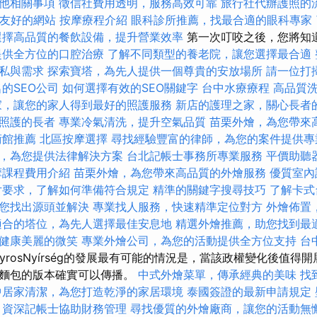
他相關事項
徵信社費用透明，服務高效可靠
旅行社代辦護照的
EO友好的網站
按摩療程介紹
眼科診所推薦，找最合適的眼科專家
選擇高品質的餐飲設備，提升營業效率
第一次叮咬之後，您將知
提供全方位的口腔治療
了解不同類型的養老院，讓您選擇最合適
私與需求
探索寶塔，為先人提供一個尊貴的安放場所
請一位打
的SEO公司
如何選擇有效的SEO關鍵字
台中水療療程
高品質
家，讓您的家人得到最好的照護服務
新店的護理之家，關心長者
照護的長者
專業冷氣清洗，提升空氣品質
苗栗外燴，為您帶來
術館推薦
北區按摩選擇
尋找經驗豐富的律師，為您的案件提供專
，為您提供法律解決方案
台北記帳士事務所專業服務
平價助聽
摩課程費用介紹
苗栗外燴，為您帶來高品質的外燴服務
優質室內
片要求，了解如何準備符合規定
精準的關鍵字搜尋技巧
了解卡式
您找出源頭並解決
專業找人服務，快速精準定位對方
外燴佈置
適合的塔位，為先人選擇最佳安息地
精選外燴推薦，助您找到最
健康美麗的微笑
專業外燴公司，為您的活動提供全方位支持
台
yrosNyírség的發展最有可能的情況是，當該政權變化後值得
角麵包的版本確實可以傳播。
中式外燴菜單，傳承經典的美味
找
中居家清潔，為您打造乾淨的家居環境
泰國簽證的最新申請規定
資深記帳士協助財務管理
尋找優質的外燴廠商，讓您的活動無