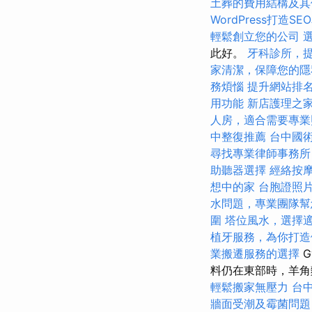
土葬的費用結構及其
WordPress打造S
輕鬆創立您的公司
此好。
牙科診所，
家清潔，保障您的隱
務煩惱
提升網站排名
用功能
新店護理之
人房，適合需要專業
中整復推薦
台中國
尋找專業律師事務所
助聽器選擇
經絡按
想中的家
台胞證照
水問題，專業團隊幫
圍
塔位風水，選擇
植牙服務，為你打造
業搬遷服務的選擇
G
料仍在東部時，羊
輕鬆搬家無壓力
台
牆面受潮及霉菌問題