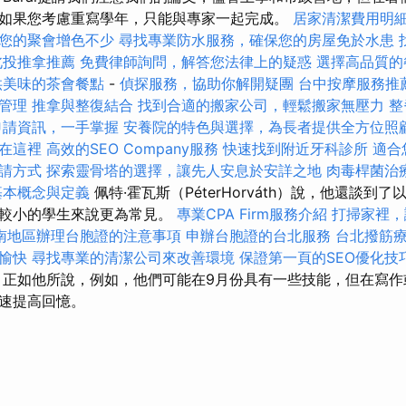
如果您考慮重寫學年，只能與專家一起完成。
居家清潔費用明
您的聚會增色不少
尋找專業防水服務，確保您的房屋免於水患
北投推拿推薦
免費律師詢問，解答您法律上的疑惑
選擇高品質的
供美味的茶會餐點
-
偵探服務，協助你解開疑團
台中按摩服務推
管理
推拿與整復結合
找到合適的搬家公司，輕鬆搬家無壓力
整
申請資訊，一手掌握
安養院的特色與選擇，為長者提供全方位照
在這裡
高效的SEO Company服務
快速找到附近牙科診所
適合
請方式
探索靈骨塔的選擇，讓先人安息於安詳之地
肉毒桿菌治
基本概念與定義
佩特·霍瓦斯（PéterHorváth）說，他還談到
於較小的學生來說更為常見。
專業CPA Firm服務介紹
打掃家裡，
南地區辦理台胞證的注意事項
申辦台胞證的台北服務
台北撥筋
愉快
尋找專業的清潔公司來改善環境
保證第一頁的SEO優化技
正如他所說，例如，他們可能在9月份具有一些技能，但在寫作
速提高回憶。