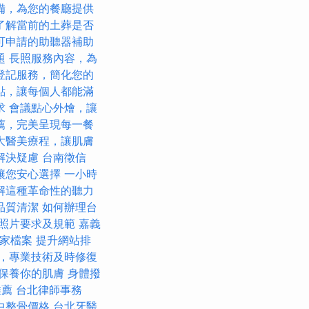
備，為您的餐廳提供
了解當前的土葬是否
可申請的助聽器補助
題
長照服務內容，為
登記服務，簡化您的
點，讓每個人都能滿
求
會議點心外燴，讓
薦，完美呈現每一餐
大醫美療程，讓肌膚
解決疑慮
台南徵信
讓您安心選擇
一小時
解這種革命性的聽力
品質清潔
如何辦理台
照片要求及規範
嘉義
商家檔案
提升網站排
，專業技術及時修復
保養你的肌膚
身體撥
推薦
台北律師事務
中整骨價格
台北牙醫