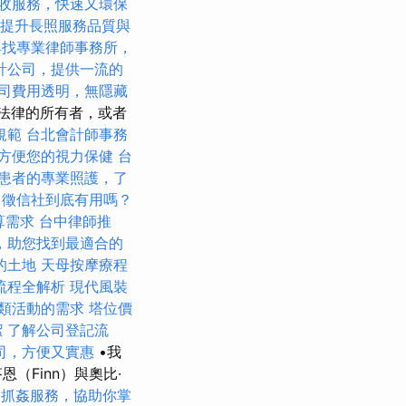
收服務，快速又環保
，提升長照服務品質與
尋找專業律師事務所，
計公司，提供一流的
司費用透明，無隱藏
法律的所有者，或者
規範
台北會計師事務
方便您的視力保健
台
患者的專業照護，了
徵信社到底有用嗎？
算需求
台中律師推
，助您找到最適合的
的土地
天母按摩療程
流程全解析
現代風裝
類活動的需求
塔位價
潔
了解公司登記流
司，方便又實惠
•我
（Finn）與奧比·
業抓姦服務，協助你掌