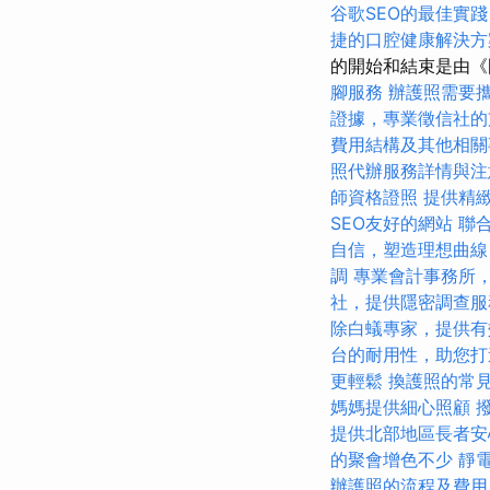
谷歌SEO的最佳實踐
捷的口腔健康解決方
的開始和結束是由《
腳服務
辦護照需要
證據，專業徵信社的
費用結構及其他相關
照代辦服務詳情與注
師資格證照
提供精
SEO友好的網站
聯
自信，塑造理想曲線
調
專業會計事務所
社，提供隱密調查服
除白蟻專家，提供有
台的耐用性，助您打
更輕鬆
換護照的常
媽媽提供細心照顧
提供北部地區長者安
的聚會增色不少
靜
辦護照的流程及費用