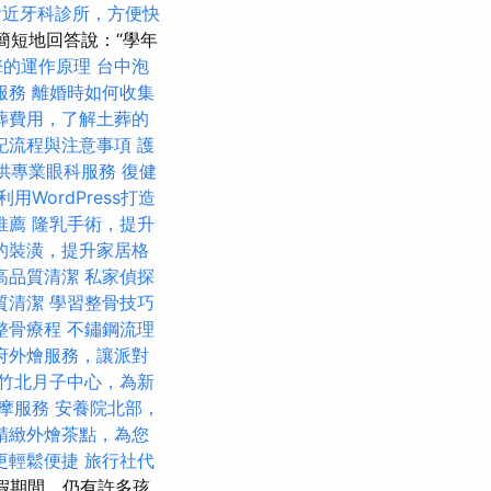
附近牙科診所，方便快
簡短地回答說：“學年
擎的運作原理
台中泡
服務
離婚時如何收集
葬費用，了解土葬的
記流程與注意事項
護
供專業眼科服務
復健
利用WordPress打造
推薦
隆乳手術，提升
的裝潢，提升家居格
高品質清潔
私家偵探
質清潔
學習整骨技巧
整骨療程
不鏽鋼流理
府外燴服務，讓派對
竹北月子中心，為新
摩服務
安養院北部，
精緻外燴茶點，為您
更輕鬆便捷
旅行社代
暑假期間，仍有許多孩