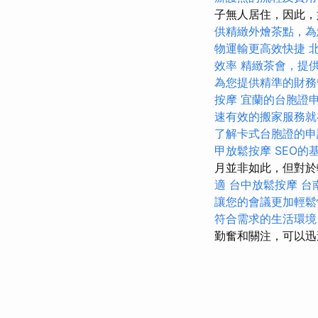
子無人居住，因此，
供精緻外燴茶點，為
物運輸更高效快捷
效率
精緻茶會，提
為您提供精準的財務
按摩
宜蘭的台胞證
速有效的搬家服務就
了解卡式台胞證的申
甲放鬆按摩
SEO的
月並非如此，但對
適
台中放鬆按摩
台
讓您的會議更加輕鬆
符合需求的生活環境
勤奮和關注，可以迅