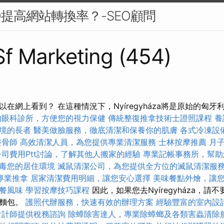
O提高網站轉換率？-SEO顧問
 Sf Marketing (454)
在網上看到？ 在這種情況下，Nyíregyháza將是原始的匈
的眼科診所，方便您的視力保健
傳統整復推拿技術士證照課程
養
境的長者
醫美做臉服務，徹底清潔和保養你的肌膚
各式冷凍設
整骨師
高效清潔人員，為您提供專業清潔服務
士林按摩推薦
月
司費用Ptt討論，了解其他人搬家的經驗
專業記帳事務所，幫助
毒您的居住環境
滅鼠清潔公司，為您提供全方位的滅鼠清潔服
專業推拿
居家清潔費用明細，讓您安心選擇
美味餐點外燴，讓
餐風味
學習按摩技巧課程
因此，如果您去Nyíregyháza，
角麵包。
護照代辦服務，快速有效的辦理方案
經驗豐富的室內設
會計師提供稅務諮詢
除蟑除害達人，專業除蟑螂及各類害蟲清除