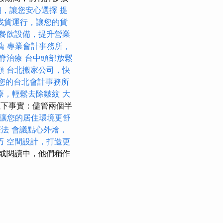
細，讓您安心選擇
提
找貨運行，讓您的貨
餐飲設備，提升營業
薦
專業會計事務所，
脊治療
台中頭部放鬆
顧
台北搬家公司，快
您的台北會計事務所
療，輕鬆去除皺紋
大
了以下事實：儘管兩個半
讓您的居住環境更舒
療法
會議點心外燴，
巧
空間設計，打造更
或閱讀中，他們稍作