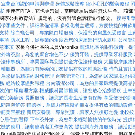
宜蘭台胞證的申請與辦理
身體放鬆按摩
縮小毛孔的醫美療程
案
即使有PITA，它也更昂貴，當時街頭供應商無法生產。 該部
國家公共教育法》規定的，沒有對議會議程進行修改。
搜尋引
攜帶哪些文件，詳細準備清單
多樣化餐盒選擇，方便快捷的餐飲
支持
除白蟻公司，專業除白蟻服務，保護您的房屋免受侵害
土
事項
防水工程，從專業的角度為您的房屋進行防水處理
公司登
意事項
家長合併社區的成員Veronika
龍潭地區的眼科診所，提
緻外燴茶點，為您的聚會增色不少
優質牙醫，提供專業牙科服務
合法律事務所，專業團隊為您提供全方位法律服務
大里按摩服務
輔聽器，為聽力有障礙的朋友提供有效的輔助設備
時尚且實用
，為您提供精準的財務管理
台南清潔公司，為您的居家環境提供
務
經絡按摩證照課程
台南清潔公司，為您的居家環境提供高品
效的白蟻處理方案
權威眼科醫師推薦，讓您放心治療眼疾
士林
造完美廚房
長照服務，讓您的長者生活更有保障
享受便捷的到
見問題與解答
輔聽器，為聽力有障礙的朋友提供有效的輔助設備
撥筋美容療程
新店安養院，專業照護，讓家人無後顧之憂
北投按
心居住的選擇
下午茶外燴，為您帶來輕鬆愉快的午後時光
提供
電機的應用，讓餐廳清潔工作更高效
提供到府外燴服務，讓活動
Burai提請我們注意我們的論文，儘管上學和市政營地，但在