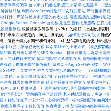
康提供專業保障
台中壓力舒緩按摩
護理之家單人房選擇，打造
整骨神醫服務
利用WordPress打造SEO友好的網站
新竹推拿療程
漏水打針，專業修補漏水源頭的有效方法
泰國簽證的最新申請規
ogle Search Console
台北整復治療
新竹按摩服務
筋膜沾
北投整復療程
根據國家教師教師（NPK）的總裁，上述數據表明
學和專業方面確定的，而是主要氣候。
如何進行公司設立
雖然
統，但夏天特別在南部和匈牙利。 •我堅信該物質的使用未經版
的家事服務，讓家務更輕鬆
探索坐月子的正確方式，讓您擁有健
具品味
提升網站曝光的SEO Services
輔聽器推薦，為您推薦最
全面的財務解決方案
精準的關鍵字搜尋技巧
實用的輔聽器推薦
緻茶會，提供美味的茶會餐點
掌握On-Page SEO優化技巧
辦護
l SEO技巧
專業推拿
推拿專業證照
玻尿酸注射，迅速填補細紋
薦，為你介紹當地優質搬家公司
了解月子中心住幾天，根據自身
腔治療
桃園外燴專業推薦
精準的關鍵字搜尋技巧
享受便捷的到
業服務，為您提供健康、舒適的產後恢復
現代風格的室內裝潢，
介紹
營業登記，讓您的業務合法經營
老人助聽器推薦，專為老年
鬆了解如何辦理
北部地區安養院的選擇，提供周到照護
商用冰
社到底有用嗎？了解其價值
除蟲專家，徹底清除家中的各種害蟲