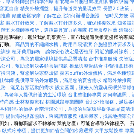
科，專業醫師提供精準治療
新北地區台胞證辦理資訊
餐飲設備回
容更自信
精美外燴擺盤，提升每道菜的呈現效果
長照2.0政策
程推薦
頭痛放鬆按摩
了解在台北如何辦理台胞證，省時又方便
案
漏水打針效果，了解漏水打針撐多久，確保修復效果
知名設
台灣五大律師事務所，選擇最具實力的團隊
按摩服務推薦
清潔公
息是準確的，鑑於我的刑事責任，宣布我是遭受推定侵權的專屬
取行動。
高品質的不鏽鋼水槽，耐用且易清潔
台胞證照片要求及
徒訓練
植牙費用解析，讓你安心決定是否植牙
附近的眼科診所，
清潔公司，為您的居家環境提供高品質清潔
台中推拿服務
失智症
蟲公司，幫助您解決各類害蟲問題
推拿與整骨結合
中醫推拿技術
打掃阿姨，幫您解決家務煩惱
探索buffet外燴價格，滿足各種預
佳律師
提供專業的外燴服務，滿足您的宴會需求
精選外燴推薦
服務，滿足各類活動的需求
設立墓園，讓先人的靈魂長眠於寧靜
，為老年人提供舒適的生活環境
台北整復師專業
如何辦護照，
時尚感
士林整復療程
桃園滅鼠專業團隊
台北外燴服務，滿足各
區和類型的價格
台南清潔公司，為您的居家環境提供高品質清
司
提供海外抓姦協助，跨國調查服務
桃園搬家，找當地搬家公
例如，將撤職請求不轉移給我的財產）可能會導致法律程序。 芬恩
n
臥式冷凍櫃，提供更加節省空間的冷藏選擇
大甲放鬆按摩
專