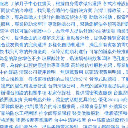
服務
了解月子中心住幾天，根據自身需求做出選擇
各式冷凍設
不同款式的冷凍櫃，找到最合適的存儲解決方案
台灣土葬政策，
助聽器，專為重聽人士設計的助聽器解決方案
助聽器補助，探索
照服務，專業協助您辦理
專業除蟲公司，幫助您解決各類害蟲問
陪伴
尋找可靠的養護中心，為老年人提供舒適的生活環境
商業
計公司，提供全面的財務解決方案
自助餐外燴，提供各種豐富餐
適合親友聚會的完美選擇
多樣化自助餐選擇，滿足所有賓客的需
快
找到可靠的外燴廠商，保障活動順利進行
可靠的辦桌外燴推
為您的聚會增色不少
玻尿酸注射，迅速填補細紋和凹陷
毛孔粗
推薦，為你的口腔健康提供專業保障
高雄徵信社服務介紹，專業
中的疑惑
清潔公司費用透明，無隱藏費用
居家清潔費用明細，
除白蟻推薦，尋找值得信賴的白蟻防治公司
骨導式助聽器，了
，讓您的居住環境更舒適
台南清潔公司，為您的居家環境提供高
中辦理台胞證的相關事項
私家偵探社，提供隱密調查服務
台胞證
後照護服務
美味餐點外燴，讓您的活動更具特色
優化Google
專業律師服務
找到最適合的冷凍櫃推薦，保障食品新鮮
外牆漏水
可靠的防水工程團隊
推拿師專業課程
醫美做臉服務，徹底清潔和
資格證照
學習按摩專業課程
台中中清路按摩
台中筋膜放鬆療程
律服務
自助餐外燴，提供各種豐富餐點，讓每個人都能滿意
台