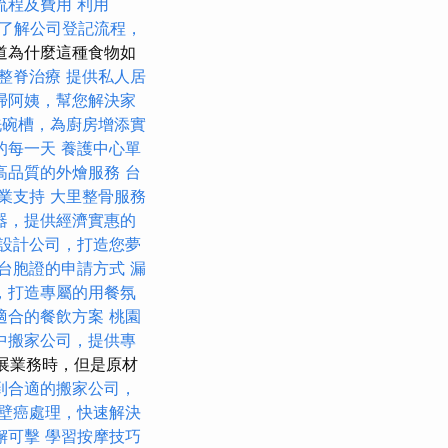
流程及費用
利用
了解公司登記流程，
道為什麼這種食物如
整脊治療
提供私人居
掃阿姨，幫您解決家
洗碗槽，為廚房增添實
的每一天
養護中心單
高品質的外燴服務
台
業支持
大里整骨服務
器，提供經濟實惠的
設計公司，打造您夢
台胞證的申請方式
漏
，打造專屬的用餐氛
適合的餐飲方案
桃園
中搬家公司，提供專
開展業務時，但是原材
到合適的搬家公司，
壁癌處理，快速解決
懈可擊
學習按摩技巧