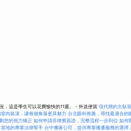
況，這是學生可以花費愉快的11週。 - 外送便當
現代簡約主臥
的室內裝潢，讓每個角落更具魅力
台北眼科推薦，尋找最適合的
劃您的視力矯正
如何申請菲律賓簽證，完整流程一步到位
如何
，當地的專業法律幫手
台中搬家公司，提供專業搬遷服務的選擇