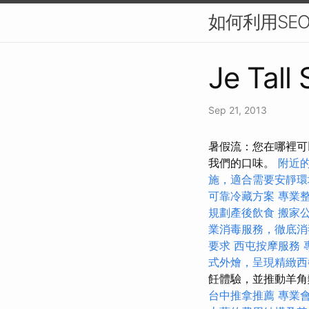
如何利用SE
Je Tall
Sep 21, 2013
暑假流：您在哪裡可以
我們的口味。
附近
施，適合需要安靜環
可靠冷藏方案
專業
規劃產後飲食
搬家公
業消毒服務，徹底消
要求
西屯按摩服務
式外燴，呈現精緻西
飪體驗，並推動羊
台中推拿推薦
專業