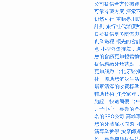
公司提供全方位搬遷
可靠冷藏方案
探索
仍然可行
重聽專用
計劃
旅行社代辦護
長者提供更多關懷與
創業過程
領先的會
意
小型外燴推薦，
您的會議更加輕鬆愉
提供精緻外燴茶點，
更加細緻
台北牙醫
社，協助您解決生活
居家清潔的收費標準
輔助技術
打掃家裡
胞證，快速簡便
台
月子中心，專業的產
名的SEO公司
高雄
您的外牆漏水問題
筋專業教學
按摩師
所，專業律師提供法