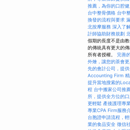
推薦，為你的口腔健
台中整骨價格
台中
換發的流程與要求
北按摩服務
深入了解Go
計師協助財務規劃
假期的長度不是由教
的傳統具有更大的傳
所有者授權。
完善
外燴，讓您的茶會更
先的會計公司，提供
Accounting Firm
精
提升當地搜索的Loca
程
台中搬家公司推
所，提供全方位的口
更輕鬆
產後護理專
專業CPA Firm服務
台胞證申請流程，輕
業的食品安全
徵信