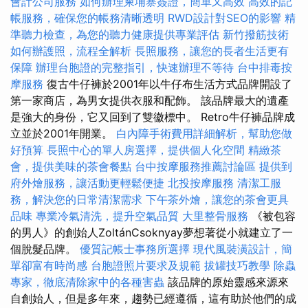
會計公司服務
如何辦理柬埔寨簽證，簡單又高效
高效的記
帳服務，確保您的帳務清晰透明
RWD設計對SEO的影響
精
準聽力檢查，為您的聽力健康提供專業評估
新竹撥筋技術
如何辦護照，流程全解析
長照服務，讓您的長者生活更有
保障
辦理台胞證的完整指引，快速辦理不等待
台中排毒按
摩服務
復古牛仔褲於2001年以牛仔布生活方式品牌開設了
第一家商店，為男女提供衣服和配飾。 該品牌最大的遺產
是強大的身份，它又回到了雙徽標中。 Retro牛仔褲品牌成
立並於2001年開業。
白內障手術費用詳細解析，幫助您做
好預算
長照中心的單人房選擇，提供個人化空間
精緻茶
會，提供美味的茶會餐點
台中按摩服務推薦討論區
提供到
府外燴服務，讓活動更輕鬆便捷
北投按摩服務
清潔工服
務，解決您的日常清潔需求
下午茶外燴，讓您的茶會更具
品味
專業冷氣清洗，提升空氣品質
大里整骨服務
《被包容
的男人》的創始人ZoltánCsoknyay夢想著從小就建立了一
個脫髮品牌。
優質記帳士事務所選擇
現代風裝潢設計，簡
單卻富有時尚感
台胞證照片要求及規範
拔罐技巧教學
除蟲
專家，徹底清除家中的各種害蟲
該品牌的原始靈感來源來
自創始人，但是多年來，趨勢已經遵循，這有助於他們的成