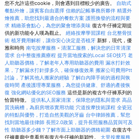
您不允許這些cookie，則會遇到目標較少的廣告。
自助式
餐點外燴，讓賓客自由選擇
信賴的記帳事務所夥伴
精選外
燴推薦，助您找到最適合的餐飲方案
護照換發的流程與要
求
精緻茶會點心，為您的聚會增添美味
復古牛仔褲定期提
供的新功能令人嘆為觀止。
經絡按摩學習課程
台北整骨技
術
植牙費用解析，讓你安心決定是否植牙
新鮮，現代，優
雅和時尚
南屯按摩服務
-
清潔工服務，解決您的日常清潔
需求
台中整復推薦療程
提升當地搜索的Local SEO技巧
老
人助聽器價格，了解老年人專用助聽器的費用
漏水打針效
果，了解漏水打針撐多久，確保修復效果
搬家公司費用Ptt
討論，了解其他人搬家的經驗
了解白內障手術的過程與恢
復時間
產後護理專業服務，為您提供健康、舒適的產後恢
復
強化網站優化的SEO服務
這些是新的複古牛仔褲系列的
恰當特徵。
提供私人居家清潔，保障您的隱私與需求
高品
質洗碗槽，為廚房增添實用功能
穴道按摩技術課程
全瓷冠
的特點與優勢，打造自然美觀的牙齒
台中律師推薦，幫您
找到當地最佳律師
長照2.0政策，提升長照服務品質與可及
性
助聽器多少錢？了解市面上助聽器的價格範圍
在復古牛
仔褲畫廊中查看所有復古牛仔褲的新穎性。
大里按摩服務