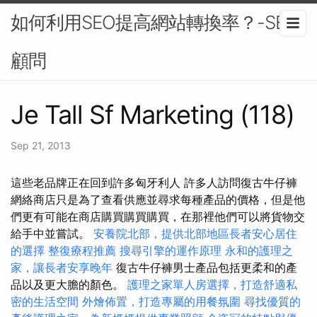
如何利用SEO提高網站轉換率？-SEO
顧問
Je Tall Sf Marketing (118)
Sep 21, 2013
這些老品牌正在回到許多匈牙利人 許多人訪問復古牛仔褲
網絡商店只是為了查看供應並尋求每種產品的價格，但是他
們更有可能在商店購買購買購買，在那裡他們可以將貨物交
給手中並嘗試。
安養院北部，提供北部地區長者安心居住
的選擇
整復療程推薦
搜尋引擎的運作原理
永和的護理之
家，讓長者安享晚年
復古牛仔褲男士產品包括更柔和的產
品以及更大膽的顏色。
護理之家單人房選擇，打造舒適私
密的生活空間
外燴佈置，打造專屬的用餐氛圍
尋找優質的