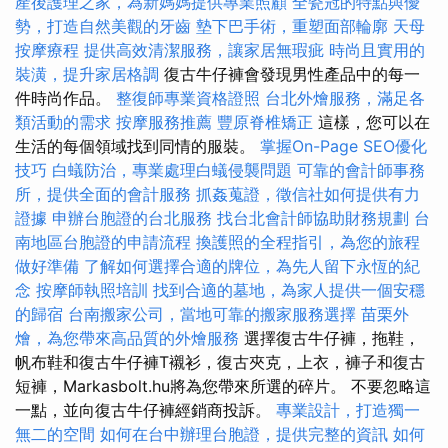
產後護理之家，為新媽媽提供專業照顧
全瓷冠的特點與優
勢，打造自然美觀的牙齒
墊下巴手術，重塑面部輪廓
天母
按摩療程
提供高效清潔服務，讓家居無瑕疵
時尚且實用的
裝潢，提升家居格調
復古牛仔褲會發現男性產品中的每一
件時尚作品。
整復師專業資格證照
台北外燴服務，滿足各
類活動的需求
按摩服務推薦
豐原脊椎矯正
這樣，您可以在
生活的每個領域找到同情的服裝。
掌握On-Page SEO優化
技巧
白蟻防治，專業處理白蟻侵襲問題
可靠的會計師事務
所，提供全面的會計服務
抓姦蒐證，徵信社如何提供有力
證據
申辦台胞證的台北服務
找台北會計師協助財務規劃
台
南地區台胞證的申請流程
換護照的全程指引，為您的旅程
做好準備
了解如何選擇合適的牌位，為先人留下永恆的紀
念
按摩師執照培訓
找到合適的墓地，為家人提供一個安穩
的歸宿
台南搬家公司，當地可靠的搬家服務選擇
苗栗外
燴，為您帶來高品質的外燴服務
選擇復古牛仔褲，拖鞋，
帆布鞋和復古牛仔褲T襯衫，復古夾克，上衣，褲子和復古
短褲，Markasbolt.hu將為您帶來所選的碎片。 不要忽略這
一點，並向復古牛仔褲經銷商投訴。
專業設計，打造獨一
無二的空間
如何在台中辦理台胞證，提供完整的資訊
如何