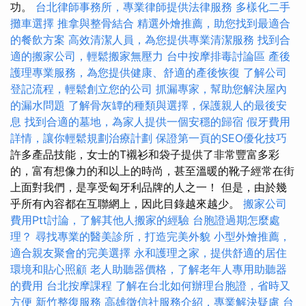
功。
台北律師事務所，專業律師提供法律服務
多樣化二手
攤車選擇
推拿與整骨結合
精選外燴推薦，助您找到最適合
的餐飲方案
高效清潔人員，為您提供專業清潔服務
找到合
適的搬家公司，輕鬆搬家無壓力
台中按摩排毒討論區
產後
護理專業服務，為您提供健康、舒適的產後恢復
了解公司
登記流程，輕鬆創立您的公司
抓漏專家，幫助您解決屋內
的漏水問題
了解骨灰罈的種類與選擇，保護親人的最後安
息
找到合適的墓地，為家人提供一個安穩的歸宿
假牙費用
詳情，讓你輕鬆規劃治療計劃
保證第一頁的SEO優化技巧
許多產品技能，女士的T襯衫和袋子提供了非常豐富多彩
的，富有想像力的和以上的時尚，甚至溫暖的靴子經常在街
上面對我們，是享受匈牙利品牌的人之一！ 但是，由於幾
乎所有內容都在互聯網上，因此目錄越來越少。
搬家公司
費用Ptt討論，了解其他人搬家的經驗
台胞證過期怎麼處
理？
尋找專業的醫美診所，打造完美外貌
小型外燴推薦，
適合親友聚會的完美選擇
永和護理之家，提供舒適的居住
環境和貼心照顧
老人助聽器價格，了解老年人專用助聽器
的費用
台北按摩課程
了解在台北如何辦理台胞證，省時又
方便
新竹整復服務
高雄徵信社服務介紹，專業解決疑慮
台