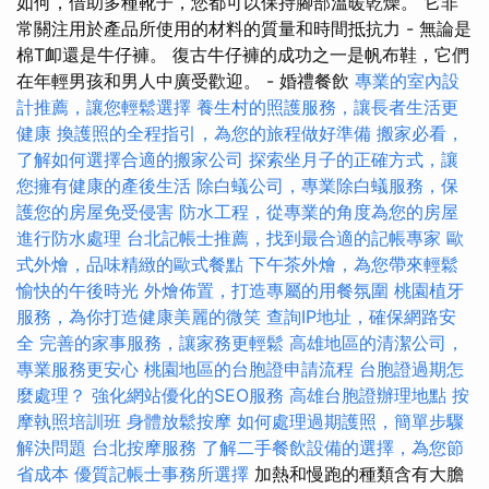
如何，借助多種靴子，您都可以保持腳部溫暖乾燥。 它非
常關注用於產品所使用的材料的質量和時間抵抗力 - 無論是
棉T卹還是牛仔褲。 復古牛仔褲的成功之一是帆布鞋，它們
在年輕男孩和男人中廣受歡迎。 - 婚禮餐飲
專業的室內設
計推薦，讓您輕鬆選擇
養生村的照護服務，讓長者生活更
健康
換護照的全程指引，為您的旅程做好準備
搬家必看，
了解如何選擇合適的搬家公司
探索坐月子的正確方式，讓
您擁有健康的產後生活
除白蟻公司，專業除白蟻服務，保
護您的房屋免受侵害
防水工程，從專業的角度為您的房屋
進行防水處理
台北記帳士推薦，找到最合適的記帳專家
歐
式外燴，品味精緻的歐式餐點
下午茶外燴，為您帶來輕鬆
愉快的午後時光
外燴佈置，打造專屬的用餐氛圍
桃園植牙
服務，為你打造健康美麗的微笑
查詢IP地址，確保網路安
全
完善的家事服務，讓家務更輕鬆
高雄地區的清潔公司，
專業服務更安心
桃園地區的台胞證申請流程
台胞證過期怎
麼處理？
強化網站優化的SEO服務
高雄台胞證辦理地點
按
摩執照培訓班
身體放鬆按摩
如何處理過期護照，簡單步驟
解決問題
台北按摩服務
了解二手餐飲設備的選擇，為您節
省成本
優質記帳士事務所選擇
加熱和慢跑的種類含有大膽