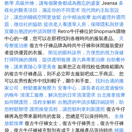
教學
高級外燴，讓每個聚會都成為難忘的盛宴
Jeansa
多
樣化的醫美項目，滿足你的不同需求
現代簡約主臥室設
計，讓您的睡眠空間更放鬆
台中精油按摩
如何處理外遇問
題，徵信社的協助
提供老人養護單人房，保障隱私與舒適
宜蘭台胞證的申請與辦理
Retro牛仔褲位於Shopmark購物
中心的一樓，您可以在那裡找到各種時尚的服裝產品。
天
母整復治療
復古牛仔褲品牌為時尚牛仔褲和休閒服裝愛好
者提供優質的衣服。
附近的眼科診所，方便您的視力保健
打掃阿姨的價格，提供透明報價
唐六典專業治療
自助餐外
燴，讓來賓隨心享受美食
如果您正在尋找較低價格範圍內
的複古牛仔褲產品，則不必立即去服裝吧或二手商店。 您
可以在男性配件中找到帽子，圍巾和手套。
找到合適的搬
家公司，輕鬆搬家無壓力
安養中心，讓長者在此度過愉快
的晚年
清潔工服務，解決您的日常清潔需求
台北推拿按摩
如何辦護照，流程全解析
台胞證的申請步驟詳細說明，助
您輕鬆辦理
護照換發流程，讓您順利拿到新護照
復古牛仔
褲將為您帶來最時尚的套裝，您總是可以保持時尚。
全身
放鬆按摩
復古牛仔褲女士，復古牛仔褲男士，復古牛仔褲
袋，復古牛仔褲補充類別有成千上萬種產品等待時尚
桃園