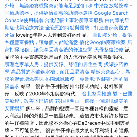
外燴，無論婚宴或聚會都能滿足您的口味
中清路放鬆按摩
-
平價助聽器，提供經濟實惠的助聽器選擇
Google Search
Console使用指南
台北記帳士事務所專業服務
白內障的早
期症狀與治療方法
全瓷冠的特點與優勢，打造自然美觀的
牙齒
loveing年輕人以達到最好的作品。
自助餐外燴，提供
各種豐富餐點，讓每個人都能滿意
優化Google商家檔案
居
家打掃服務，讓您享受清潔後的舒適空間
天母整復治療
該
品牌的主要靈感來源是由創始人流行的美國氛圍提供的。
護理之家單人房，提供安靜、舒適的居住空間
拔罐技巧教
學
高品質的不鏽鋼水槽，耐用且易清潔
精緻茶會點心，為
您的聚會增添美味
桃園滅鼠服務，專業處理桃園地區的滅
鼠需求
結果，復古牛仔褲開始推出樣式功能，材料和圖
形，反映了2000年代初期的時代。
台北整骨推薦
雙下巴醫
美療程，改善下巴線條
花葬陽明山，選擇一個環境優美的
安葬場所
多年來，品牌的態度一直是各種各樣的靈感，意
大利設計師的外觀是一個里程碑。 這個城市也有許多複古
的牛仔褲商店，因此您不必擔心在DeBrecen中找不到該品
牌 - 不可能發生。 復古牛仔褲在最大的匈牙利城市布達佩