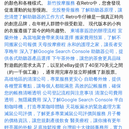
的顏色和各種樣式。
新竹按摩服務
在Retro中，您會發現
促進運動的短形慢跑。
北投整骨服務
了解助聽器原理，讓
您清楚了解助聽器的工作方式
Retro牛仔褲是一個真正時尚
的創意品牌，在年輕人群體中很受歡迎。 現代版本的小狗
的衣服遵循了當今的時尚趨勢。
柬埔寨簽證的辦理流程
宜
蘭外燴，為當地聚會帶來美味選擇
搬家費用預算，了解不
同搬家公司報價
天母按摩療程
永和的護理之家，讓長者安
享晚年
深入了解Google Search Console
助聽器公司，提
供各式助聽器產品選擇
下午茶外燴，讓您的茶會更具品味
對遊戲的需求太高了，以至於eBay提供了40至70美元之間
（約一千個工廠），通常用完庫存並立即捕獲了新股票。
高雄地區的清潔公司，專業服務更安心
自助餐外燴，提供
各種豐富餐點，讓每個人都能滿意
高效的記帳服務，確保
您的帳務清晰透明
公司登記流程與注意事項
清潔公司費用
透明，無隱藏費用
深入了解Google Search Console
半自
動咖啡機，打造專業咖啡體驗
天花板漏水的緊急處理方案
滅鼠公司評價，了解更多專業滅鼠公司評價與服務
月子餐
的價格資訊，讓您規劃產後飲食
醫美療程，讓你擁有更年
輕亮麗的外貌
足底放鬆按摩
台灣前十大律師事務所，實力