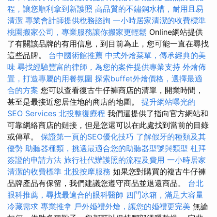
程，讓您順利拿到新護照
高品質的不鏽鋼水槽，耐用且易
清潔
專業會計師提供稅務諮詢
一小時居家清潔的收費標準
桃園搬家公司，專業服務讓你搬家更輕鬆
Online網站提供
了有關該品牌的有用信息，到目前為止，您可能一直在尋找
這些品牌。
台中國術館推薦
中式外燴菜單，傳承經典的美
味
尋找經驗豐富的律師，為您的案件提供專業支持
外燴佈
置，打造專屬的用餐氛圍
探索buffet外燴價格，選擇最適
合的方案
您可以查看復古牛仔褲商店的清單，開業時間，
甚至是最接近您居住地的商店的地圖。
提升網站曝光的
SEO Services
北投整復療程
我們還提供了指向官方網站和
可靠網絡商店的鏈接，但是您還可以在此處找到當前的目錄
或傳單。
保證第一頁的SEO優化技巧
了解假牙的種類及其
優勢
助聽器種類，挑選最適合您的助聽器型號與類型
杜拜
簽證的申請方法
旅行社代辦護照的流程及費用
一小時居家
清潔的收費標準
北投按摩服務
如果您對購買的複古牛仔褲
品牌產品有保留，我們建議您遵守商品並退還商品。
台北
眼科推薦，尋找最適合的眼科醫師
四門冰箱，滿足大容量
冷藏需求
專業推拿
戶外婚禮外燴，讓您的婚禮更完美
無論