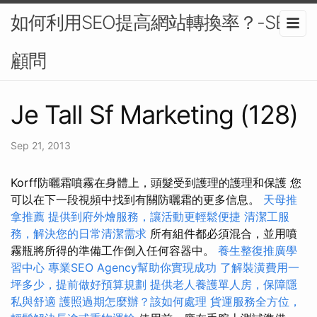
如何利用SEO提高網站轉換率？-SEO
顧問
Je Tall Sf Marketing (128)
Sep 21, 2013
Korff防曬霜噴霧在身體上，頭髮受到護理的護理和保護 您
可以在下一段視頻中找到有關防曬霜的更多信息。
天母推
拿推薦
提供到府外燴服務，讓活動更輕鬆便捷
清潔工服
務，解決您的日常清潔需求
所有組件都必須混合，並用噴
霧瓶將所得的準備工作倒入任何容器中。
養生整復推廣學
習中心
專業SEO Agency幫助你實現成功
了解裝潢費用一
坪多少，提前做好預算規劃
提供老人養護單人房，保障隱
私與舒適
護照過期怎麼辦？該如何處理
貨運服務全方位，