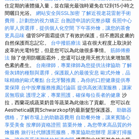
住定期的液體攝入量，並在陽光最強時避免在12到15小時之
間曬日光浴。
網站安全與SSL加密
了解近視老花雷射手術
費用，計劃您的視力矯正
台胞證申請的完整步驟
長照中心
的單人房選擇，提供個人化空間
下午茶外燴，讓您的茶會
更具品味
儘管SPF面霜提供了有效的保護，但不應因皮膚的
自然保護而忘記它。
台中撥筋療法
這在很大程度上取決於
皮革的光電特型，但是您可以為此做很多事情。
筋師傅療
法
除了使用防曬面霜外，您還可以使用天然方法來增加黑
色素的產生。
台南律師，專業律師為您提供法律協助
了解
骨灰罈的種類與選擇，保護親人的最後安息
歐式外燴，品
味精緻的歐式餐點
台北牙醫推薦，為你的口腔健康提供專
業保障
台中按摩服務推薦討論區
提供高效清潔服務，讓家
居無瑕疵
護理之家，專業照護，確保每位長者的健康
沙
拉，西蘭花或蔬菜奶昔等蔬菜為此做出了貢獻。 您可以在
Aesthetica購買Schwarzkopf的最新髮型保護器。
助聽器
價格，了解市場上的助聽器費用
自助餐外燴，讓來賓隨心
享受美食
按摩師資格證照
苗栗外燴，為您帶來高品質的外
燴服務
旅行社代辦護照服務，專業協助您辦理
居家打掃服