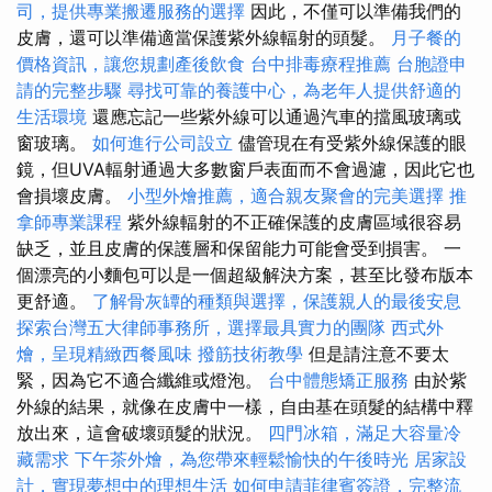
司，提供專業搬遷服務的選擇
因此，不僅可以準備我們的
皮膚，還可以準備適當保護紫外線輻射的頭髮。
月子餐的
價格資訊，讓您規劃產後飲食
台中排毒療程推薦
台胞證申
請的完整步驟
尋找可靠的養護中心，為老年人提供舒適的
生活環境
還應忘記一些紫外線可以通過汽車的擋風玻璃或
窗玻璃。
如何進行公司設立
儘管現在有受紫外線保護的眼
鏡，但UVA輻射通過大多數窗戶表面而不會過濾，因此它也
會損壞皮膚。
小型外燴推薦，適合親友聚會的完美選擇
推
拿師專業課程
紫外線輻射的不正確保護的皮膚區域很容易
缺乏，並且皮膚的保護層和保留能力可能會受到損害。 一
個漂亮的小麵包可以是一個超級解決方案，甚至比發布版本
更舒適。
了解骨灰罈的種類與選擇，保護親人的最後安息
探索台灣五大律師事務所，選擇最具實力的團隊
西式外
燴，呈現精緻西餐風味
撥筋技術教學
但是請注意不要太
緊，因為它不適合纖維或燈泡。
台中體態矯正服務
由於紫
外線的結果，就像在皮膚中一樣，自由基在頭髮的結構中釋
放出來，這會破壞頭髮的狀況。
四門冰箱，滿足大容量冷
藏需求
下午茶外燴，為您帶來輕鬆愉快的午後時光
居家設
計，實現夢想中的理想生活
如何申請菲律賓簽證，完整流