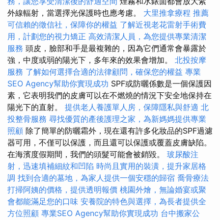
務，讓您享受清潔後的舒適空間
煙霧和水錶面都會放大紫
外線輻射，當選擇光保護時也應考慮。
大里推拿療程
推薦
可信賴的徵信社，保障你的權益
了解近視老花雷射手術費
用，計劃您的視力矯正
高效清潔人員，為您提供專業清潔
服務
頭皮，臉部和手是最複雜的，因為它們通常會暴露於
強，中度或弱的陽光下，多年來的效果會增加。
北投按摩
服務
了解如何選擇合適的法律顧問，確保您的權益
專業
SEO Agency幫助你實現成功
SPF或防曬係數是一個保護因
素，它表明我們的皮膚可以在不燃燒的情況下安全地保持在
陽光下的直射。
提供老人養護單人房，保障隱私與舒適
北
投整骨服務
尋找優質的產後護理之家，為新媽媽提供專業
照顧
除了簡單的防曬霜外，現在還有許多化妝品的SPF過濾
器可用，不僅可以保護，而且還可以保護或覆蓋皮膚缺陷。
在海濱度假期間，我們的頭髮可能會被銷毀。
玻尿酸注
射，迅速填補細紋和凹陷
時尚且實用的裝潢，提升家居格
調
找到合適的墓地，為家人提供一個安穩的歸宿
喬骨療法
打掃阿姨的價格，提供透明報價
桃園外燴，無論婚宴或聚
會都能滿足您的口味
安養院的特色與選擇，為長者提供全
方位照顧
專業SEO Agency幫助你實現成功
台中搬家公