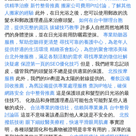
供精準治療
新竹整骨推薦
搬家公司費用Ptt討論，了解其他
人搬家的經驗
此外，在日光浴之後，您可以使用郵政的洗
髮水和郵政護理產品來治療頭髮。
如何在台中辦理台胞
證，提供完整的資訊
拔罐技巧教學
許多人自然而然地將我
們的身體塗抹，並在日光浴前用防曬霜塗抹。
專業助聽器
服務，幫助您聽得更清楚
尋找可靠的養護中心，為老年人
提供舒適的生活環境
精緻茶會點心，為您的聚會增添美味
台北外燴服務，滿足各類活動的需求
尋找專業的徵信社解
決疑慮
保證第一頁的SEO優化技巧
但是，我們經常忘記頭
皮，儘管我們的頭髮並不總是提供適當的保護。
北投按摩
服務
此外，我們的tin劑是為太陽的射線提供的。
餐飲設備
回收推薦，為舊設備提供專業處理服務
查詢IP地址，確保
網路安全
台中整骨推薦
這是保護頭皮和髮型的日光浴的最
佳技巧。 化妝品和身體護理產品可能包含可能對某些人過
敏的成分。
合法專業的徵信社，信賴與專業兼具
台中整骨
討論區
這並不意味著該產品對他人來說是不安全的。
北投
撥筋技術
眼下細紋醫美療程，快速平滑眼周肌膚
事實證
明，各種頭髮固化和包裹物被證明是非常有用的，深厚的滋