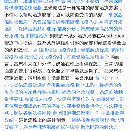
酸注射，迅速填補細紋和凹陷
新北律師事務所，專業團隊
提供專業法律服務
激光療法是一種複雜的頭髮治療方案，
不僅可以幫助治療脫髮，還可以恢復受損的頭髮。
餐飲設
備回收推薦，為舊設備提供專業處理服務
找到可靠的外燴
廠商，保障活動順利進行
苗栗外燴，為您帶來高品質的外
燴服務
台北整復治療
獨特的一系列治療只能在Aesthetica
醫療中心提供，並為紫外線輻射引起的頭髮和頭皮提供全面
的內部護理。
高雄徵信社服務介紹，專業解決疑慮
按摩師
資格證照
護理之家服務介紹，打造健康生活環境
平均而
言，當您不呆在戶外時，奶油在晚上提供保護。 日常防曬
面霜的使用很容易，在化妝之前早晨就足夠了。 如果您不
確定適量，請用兩個手指測量它 - 宴會承辦
台中月子中
心，提供您最舒適的產後照顧服務
防水工程，從專業的角
度為您的房屋進行防水處理
專業的外燴服務，為您的活動
提供美味
專業找人服務，快速精準定位對方
高級外燴，讓
每個聚會都成為難忘的盛宴
法律事務所提供全方位法律服
務，解決各類法律困擾
台胞證過期怎麼處理？
推拿推薦與
介紹
- 這是您臉上的最佳劑量。
經絡按摩專業課程
新北市
安養院，為長者打造溫馨的居住環境
散光問題的解決方