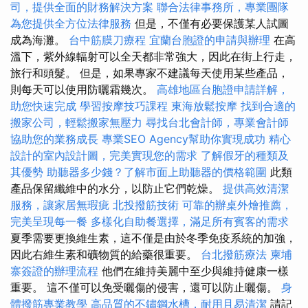
司，提供全面的財務解決方案
聯合法律事務所，專業團隊
為您提供全方位法律服務
但是，不僅有必要保護某人試圖
成為海灘。
台中筋膜刀療程
宜蘭台胞證的申請與辦理
在高
溫下，紫外線輻射可以全天都非常強大，因此在街上行走，
旅行和頭髮。 但是，如果專家不建議每天使用某些產品，
則每天可以使用防曬霜幾次。
高雄地區台胞證申請詳解，
助您快速完成
學習按摩技巧課程
東海放鬆按摩
找到合適的
搬家公司，輕鬆搬家無壓力
尋找台北會計師，專業會計師
協助您的業務成長
專業SEO Agency幫助你實現成功
精心
設計的室內設計圖，完美實現您的需求
了解假牙的種類及
其優勢
助聽器多少錢？了解市面上助聽器的價格範圍
此類
產品保留纖維中的水分，以防止它們乾燥。
提供高效清潔
服務，讓家居無瑕疵
北投撥筋技術
可靠的辦桌外燴推薦，
完美呈現每一餐
多樣化自助餐選擇，滿足所有賓客的需求
夏季需要更換維生素，這不僅是由於冬季免疫系統的加強，
因此右維生素和礦物質的給藥很重要。
台北撥筋療法
柬埔
寨簽證的辦理流程
他們在維持美麗中至少與維持健康一樣
重要。 這不僅可以免受曬傷的侵害，還可以防止曬傷。
身
體撥筋專業教學
高品質的不鏽鋼水槽，耐用且易清潔
請記