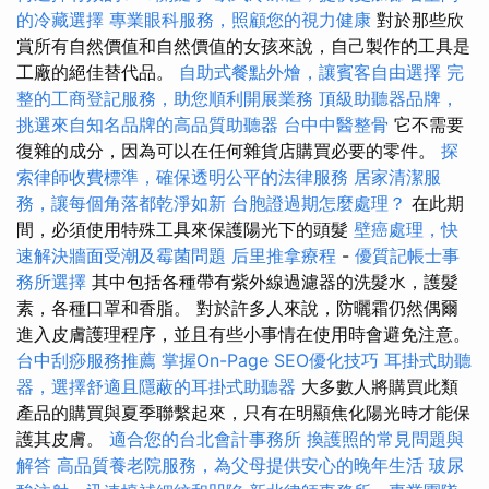
的冷藏選擇
專業眼科服務，照顧您的視力健康
對於那些欣
賞所有自然價值和自然價值的女孩來說，自己製作的工具是
工廠的絕佳替代品。
自助式餐點外燴，讓賓客自由選擇
完
整的工商登記服務，助您順利開展業務
頂級助聽器品牌，
挑選來自知名品牌的高品質助聽器
台中中醫整骨
它不需要
復雜的成分，因為可以在任何雜貨店購買必要的零件。
探
索律師收費標準，確保透明公平的法律服務
居家清潔服
務，讓每個角落都乾淨如新
台胞證過期怎麼處理？
在此期
間，必須使用特殊工具來保護陽光下的頭髮
壁癌處理，快
速解決牆面受潮及霉菌問題
后里推拿療程
-
優質記帳士事
務所選擇
其中包括各種帶有紫外線過濾器的洗髮水，護髮
素，各種口罩和香脂。 對於許多人來說，防曬霜仍然偶爾
進入皮膚護理程序，並且有些小事情在使用時會避免注意。
台中刮痧服務推薦
掌握On-Page SEO優化技巧
耳掛式助聽
器，選擇舒適且隱蔽的耳掛式助聽器
大多數人將購買此類
產品的購買與夏季聯繫起來，只有在明顯焦化陽光時才能保
護其皮膚。
適合您的台北會計事務所
換護照的常見問題與
解答
高品質養老院服務，為父母提供安心的晚年生活
玻尿