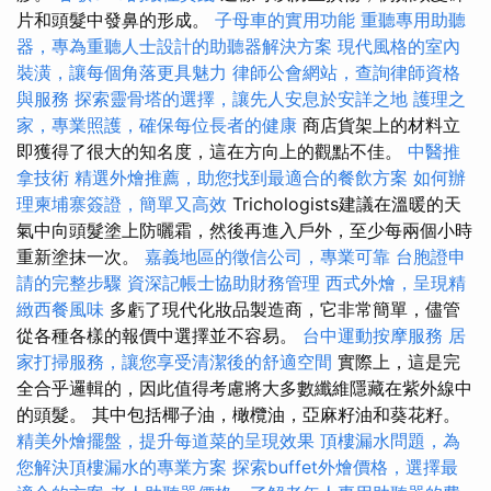
片和頭髮中發鼻的形成。
子母車的實用功能
重聽專用助聽
器，專為重聽人士設計的助聽器解決方案
現代風格的室內
裝潢，讓每個角落更具魅力
律師公會網站，查詢律師資格
與服務
探索靈骨塔的選擇，讓先人安息於安詳之地
護理之
家，專業照護，確保每位長者的健康
商店貨架上的材料立
即獲得了很大的知名度，這在方向上的觀點不佳。
中醫推
拿技術
精選外燴推薦，助您找到最適合的餐飲方案
如何辦
理柬埔寨簽證，簡單又高效
Trichologists建議在溫暖的天
氣中向頭髮塗上防曬霜，然後再進入戶外，至少每兩個小時
重新塗抹一次。
嘉義地區的徵信公司，專業可靠
台胞證申
請的完整步驟
資深記帳士協助財務管理
西式外燴，呈現精
緻西餐風味
多虧了現代化妝品製造商，它非常簡單，儘管
從各種各樣的報價中選擇並不容易。
台中運動按摩服務
居
家打掃服務，讓您享受清潔後的舒適空間
實際上，這是完
全合乎邏輯的，因此值得考慮將大多數纖維隱藏在紫外線中
的頭髮。 其中包括椰子油，橄欖油，亞麻籽油和葵花籽。
精美外燴擺盤，提升每道菜的呈現效果
頂樓漏水問題，為
您解決頂樓漏水的專業方案
探索buffet外燴價格，選擇最