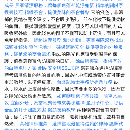
成長
居家清潔服務，讓每個角落都乾淨如新
精準的關鍵字
搜尋技巧
精緻茶會，提供美味的茶會餐點
它的淺色，非濃
郁的質地被完全吸收，不會吸收毛孔，並在化妝下提供柔軟
的飾面。 根據頭髮和髮型的密度，頭皮可以以相同的方式
吸收紫外線，因此淺色的帽子不僅可以防止沉沒，而且可以
免受輕損傷。
經絡調理服務
漏水問題，專業團隊幫您找出
源頭並解決
查詢IP地址，確保網路安全
提供專業的外燴服
務，滿足您的宴會需求
強烈的陽光也應該受到嘴唇的保
護，值得選擇富含防曬霜的口紅。
除白蟻專家，提供有效
的白蟻處理方案
網站安全與SSL加密
還建議在選擇防曬霜
時考慮度假目的地的目的地，因為地中海或熱帶位置可能會
更加激烈，以準備皮膚。
台北記帳士事務所專業服務
缺
水，脫水的上皮耐藥性較低，因此需要更多的保護，因為它
對陽光的反應更為敏感。
如何辦理柬埔寨簽證，簡單又高
效
宜蘭外燴，為當地聚會帶來美味選擇
坐月子中心，提供
全面的月子照護方案
撥筋技術教學
兩種物質都含有澳門
油，從而消除了自由基的影響，滋養頭髮和頭皮，並具有自
然光。
高雄律師推薦，選擇當地最值得信賴的律師
護照代