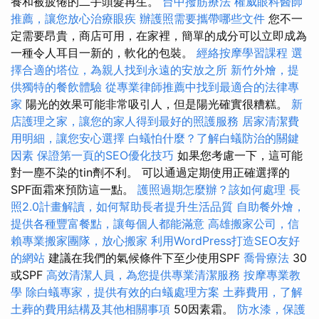
養和被疲倦的二手頭髮再生。
台中撥筋療法
權威眼科醫師
推薦，讓您放心治療眼疾
辦護照需要攜帶哪些文件
您不一
定需要昂貴，商店可用，在家裡，簡單的成分可以立即成為
一種令人耳目一新的，軟化的包裝。
經絡按摩學習課程
選
擇合適的塔位，為親人找到永遠的安放之所
新竹外燴，提
供獨特的餐飲體驗
從專業律師推薦中找到最適合的法律專
家
陽光的效果可能非常吸引人，但是陽光確實很糟糕。
新
店護理之家，讓您的家人得到最好的照護服務
居家清潔費
用明細，讓您安心選擇
白蟻怕什麼？了解白蟻防治的關鍵
因素
保證第一頁的SEO優化技巧
如果您考慮一下，這可能
對一塵不染的tin劑不利。 可以通過定期使用正確選擇的
SPF面霜來預防這一點。
護照過期怎麼辦？該如何處理
長
照2.0計畫解讀，如何幫助長者提升生活品質
自助餐外燴，
提供各種豐富餐點，讓每個人都能滿意
高雄搬家公司，信
賴專業搬家團隊，放心搬家
利用WordPress打造SEO友好
的網站
建議在我們的氣候條件下至少使用SPF
喬骨療法
30
或SPF
高效清潔人員，為您提供專業清潔服務
按摩專業教
學
除白蟻專家，提供有效的白蟻處理方案
土葬費用，了解
土葬的費用結構及其他相關事項
50因素霜。
防水漆，保護