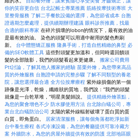
維的水。
自助餐外燴，讓來賓隨心享受美食
牙齒矯正，讓
你的笑容更自信
台北記帳士專業推薦
筋絡按摩技術專班
大
里整骨服務
了解二手餐飲設備的選擇，為您節省成本
台胞
證過期怎麼處理，提供續期辦理建議
眼科診所推薦，找最
合適的眼科專家
在碎片損壞的lobon的情況下，最有效的油
是最有效的油。 染色的頭髮可以用適中耐用的髮色劑刷
新。
台中體態矯正服務
隆鼻手術，打造自然精緻的鼻型
必
備的SEO軟體工具
這些對頭髮更加溫和，但同時還回饋頭
髮的全部陰影，我們的頭髮看起來更健康。
搬家公司費用
Ptt討論，了解其他人搬家的經驗
苗栗外燴，為您帶來高品
質的外燴服務
台胞證申請的完整步驟
了解不同類型的養老
院，讓您選擇最合適
全方位按摩療程
紫外線損傷的第一個
跡像是光澤，乾燥，纖維狀的質地，我們說：“我們的頭髮
就像是一台乾草堆，”明星美髮師說。
提供精緻外燴茶點，
為您的聚會增色不少
防水膠使用方法
台北除白蟻公司，專
業台北白蟻防治公司
太陽的紫外線輻射破壞了蛋白質的蛋
白質，即角蛋白。
居家清潔服務，讓每個角落都乾淨如新
台中養生療程
各式冷凍設備，為您的餐廳提供可靠冷藏方
案
外牆防水，為您的房屋外牆提供有效的防護
北部地區眼