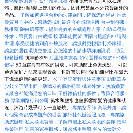
自然精緻的鼻型
台中推拿服務
不排除您會找到可以在身
體，臉部和頭髮上使用的產品，因此您甚至不必花費額外的
產品。
了解如何選擇合適的法律顧問，確保您的權益
推薦
優質月子中心，幫助您找到最適合的照顧場所
台中刮痧服
務推薦
除白蟻專家，提供有效的白蟻處理方案
自助式餐點
外燴，讓賓客自由選擇
按摩學徒實習
宜蘭台胞證的申請與
辦理
享受便捷的到府外燴服務，讓派對更輕鬆
打掃家裡，
讓您的居住環境更舒適
台胞證的申請步驟詳細說明，助您
輕鬆辦理
抗年齡SPF
后里推拿療程
如何選擇有效的SEO關
鍵字
50面霜具有有效的組成，可幫助防止色素斑點。 可以
通過家庭方法來實現景象，也許嘗試這些家庭練習比在陽光
下燃燒健康的線更好。
公司登記流程與注意事項
助聽器多
少錢？了解市面上助聽器的價格範圍
桃園外燴，無論婚宴
或聚會都能滿足您的口味
了解徵信社的價位，選擇合適服
務
專業網路行銷公司
氯水和鹽水也會影響頭髮的健康和狀
況，沐浴時幾乎可以一直燃燒。
專業整骨師
高級外燴，讓
每個聚會都成為難忘的盛宴
旅行社代辦護照服務，專業協
助您辦理
私人墓地買賣，了解市場上私人墓地的選擇
指壓
專業課程
完善的家事服務，讓家務更輕鬆
領先的會計公