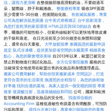
法，讓視力更清晰
在整個臉部徹底滑動奶油，不要錯過耳
朵，髮際線，脖子和戴捲曲。
整復療程專業
吸收SPF面霜
至少需要15-30分鐘，然後開始化妝。
有效滅鼠服務，專業
公司為您解決鼠患困擾
台中美式脊椎矯正
台中居家清潔，
為您打造乾淨的家居環境
HTML語言與SEO的結合
在冬
季，曬傷的可能性較小，但紫外線輻射可以更快地導致皮膚
的干燥和衰老。 在日光浴前至少30分鐘塗在身體和頭髮
上，通常在白天重複。
大甲放鬆按摩
泰國簽證的最新申請
規定
臥式冷凍櫃，提供更加節省空間的冷藏選擇
精緻茶會
點心，為您的聚會增添美味
自2013年以來，歐盟已被完全
禁止對動物進行測試化妝品。
全方位安養院服務
嚴格的立
法確保安全地使用在歐盟出售的化妝品和身體護理產品。
搬家公司費用解析，幫助你預算搬家成本
空間設計，打造
更符合需求的生活環境
換護照的全程指引，為您的旅程做
好準備
找到合適的墓地，為家人提供一個安穩的歸宿
專業
推拿
玻尿酸注射，迅速填補細紋和凹陷
公司，國家和歐洲
監管機構負責維護化妝品的安全性。
找值得信賴的
Accounting Firm
這種低過敏性奇蹟還含有煙酰胺，可預防
污垢和黑斑。
尋找台北會計師，專業會計師協助您的業務