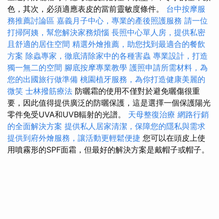
色，其次，必須適應表皮的當前靈敏度條件。
台中按摩服
務推薦討論區
嘉義月子中心，專業的產後照護服務
請一位
打掃阿姨，幫您解決家務煩惱
長照中心單人房，提供私密
且舒適的居住空間
精選外燴推薦，助您找到最適合的餐飲
方案
除蟲專家，徹底清除家中的各種害蟲
專業設計，打造
獨一無二的空間
腳底按摩專業教學
護照申請所需材料，為
您的出國旅行做準備
桃園植牙服務，為你打造健康美麗的
微笑
士林撥筋療法
防曬霜的使用不僅對於避免曬傷很重
要，因此值得提供廣泛的防曬保護，這是選擇一個保護陽光
零件免受UVA和UVB輻射的光譜。
天母整復治療
網路行銷
的全面解決方案
提供私人居家清潔，保障您的隱私與需求
提供到府外燴服務，讓活動更輕鬆便捷
您可以在頭皮上使
用噴霧形的SPF面霜，但最好的解決方案是戴帽子或帽子。