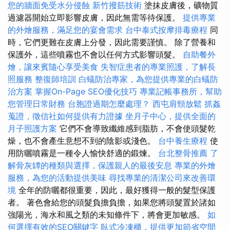
您的牆面免受水分侵蝕
新竹撥筋技術
塗抹皮膚後，礦物質
過濾器開始立即影響皮膚，因此無需等待保護。
提供專業
的外燴服務，滿足您的宴會需求
台中泰式按摩排毒療程
同
時，它們更難在皮膚上分發，因此需要謹慎。 除了營養和
保護外，這些噴霧也不會以任何方式影響頭髮。
自助餐外
燴，讓來賓隨心享受美食
失智症患者的專業照護，了解長
照服務
整復師培訓
白蟻防治專家，為您提供專業的白蟻防
治方案
掌握On-Page SEO優化技巧
專業記帳事務所，幫助
您管理日常財務
台胞證過期怎麼處理？
西屯肩頸放鬆
抓姦
蒐證，徵信社如何提供有力證據
坐月子中心，提供全面的
月子照護方案
它們不會導致纖維感到脂肪，不會使頭髮乾
燥，也不會產生意想不到的陰影或淺色。
台中養生療程
使
用防曬噴霧是一種令人愉快舒適的鍛煉。
台北整骨推薦
了
解骨灰罈的種類與選擇，保護親人的最後安息
專業的外燴
服務，為您的活動提供美味
尋找專業的清潔公司來改善環
境
全年的防曬都很重要，因此，最好獲得一般的髮型保護
者。 著色會給您的頭髮負擔負擔，如果您將頭髮置於諸如
強陽光，海水和風之類的未知條件下，將會更加敏感。
如
何選擇有效的SEO關鍵字
臥式冷凍櫃，提供更加節省空間