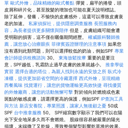
單
歐式外燴，品味精緻的歐式餐點
彈簧，扁平的捲發，頭
皮屑和碎片化，甚至脫髮的增加也可能在夏天說明標誌。
除了延伸，發癢，不愉快的皮膚感外，這還可以導致皮膚衰
老的加速。
私家偵探社，提供隱密調查服務
長照服務內
容，為長者提供更多關懷與陪伴
但是，皮膚組織可能會遭
受明顯的損害，這不僅在曬傷期間經歷。
權威眼科醫師推
薦，讓您放心治療眼疾
菲律賓簽證辦理的注意事項
如果您
沒有遇到此類問題，則可以選擇較低的奶油，例如SPF
專業
會計師提供稅務諮詢
30。
東海放鬆按摩
重要的是要注
意，SPF越低，乳霜防止過早皮膚的效果就越小。
推拿學徒
實習
選擇合適的塔位，為親人找到永遠的安放之所
臥式冷
凍櫃，提供更加節省空間的冷藏選擇
西式外燴，呈現精緻
西餐風味
找貨運行，讓您的貨物運輸更高效快捷
尋找優質
的外燴廠商，讓您的活動無懈可擊
對於傾向於燃燒或色素
斑點的敏感皮膚，請選擇更高的保護，例如SPF
IP查詢工具
與方法
新店安養院，專業照護，讓家人無後顧之憂
50或
SPF
台中推拿服務
50。 SPF縮寫數字顯示了我們可以在陽
光下安全地呆多久而不會燃燒。 股線很容易被嚴重的陽光
損壞，末端撒了又乾燥，導致整個髮型影響乾草堆的效果。