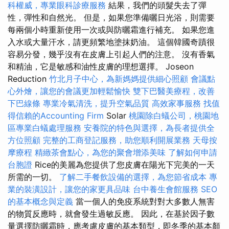
科權威，專業眼科診療服務
結果，我們的頭髮失去了彈
性，彈性和自然光。 但是，如果您準備曬日光浴，則需要
每兩個小時重新使用一次或與防曬霜進行補充。 如果您進
入水或大量汗水，請更頻繁地塗抹奶油。 這個韓國奇蹟很
容易分發，幾乎沒有在皮膚上引起人們的注意。 沒有香氣
和精油，它是敏感和油性皮膚的理想選擇。 Joseon
Reduction
竹北月子中心，為新媽媽提供細心照顧
會議點
心外燴，讓您的會議更加輕鬆愉快
雙下巴醫美療程，改善
下巴線條
專業冷氣清洗，提升空氣品質
高效家事服務
找值
得信賴的Accounting Firm
Solar
桃園除白蟻公司，桃園地
區專業白蟻處理服務
安養院的特色與選擇，為長者提供全
方位照顧
完整的工商登記服務，助您順利開展業務
天母按
摩療程
精緻茶會點心，為您的聚會增添美味
了解如何申請
台胞證
Rice的美麗為您提供了您皮膚在陽光下完美的一天
所需的一切。
了解二手餐飲設備的選擇，為您節省成本
專
業的裝潢設計，讓您的家更具品味
台中養生會館服務
SEO
的基本概念與定義
當一個人的免疫系統對對大多數人無害
的物質反應時，就會發生過敏反應。 因此，在基於因子數
量選擇防曬霜時，應考慮皮膚的基本類型，即冬季的基本顏