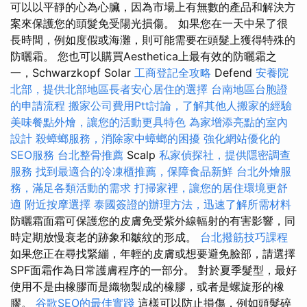
可以以平靜的心為心臟，因為市場上有無數的產品和解決方
案來保護您的頭髮免受陽光損傷。 如果您在一天中呆了很
長時間，例如度假或海灘，則可能需要在頭髮上獲得特殊的
防曬霜。 您也可以購買Aesthetica上最有效的防曬霜之
一，Schwarzkopf Solar
工商登記全攻略
Defend
安養院
北部，提供北部地區長者安心居住的選擇
台南地區台胞證
的申請流程
搬家公司費用Ptt討論，了解其他人搬家的經驗
美味餐點外燴，讓您的活動更具特色
為家增添亮點的室內
設計
殺蟑螂服務，消除家中蟑螂的困擾
強化網站優化的
SEO服務
台北整骨推薦
Scalp
私家偵探社，提供隱密調查
服務
找到最適合的冷凍櫃推薦，保障食品新鮮
台北外燴服
務，滿足各類活動的需求
打掃家裡，讓您的居住環境更舒
適
附近按摩選擇
泰國簽證的辦理方法，迅速了解所需材料
防曬霜面霜可保護您的皮膚免受紫外線輻射的有害影響，同
時定期放慢衰老的跡象和皺紋的形成。
台北撥筋技巧課程
如果您正在尋找緊繃，年輕的皮膚或想要避免臉部，請選擇
SPF面霜作為日常護膚程序的一部分。 對於夏季髮型，最好
使用不是由橡膠而是織物製成的橡膠，或者是螺旋形的橡
膠。
谷歌SEO的最佳實踐
這樣可以防止損傷，例如頭髮碎