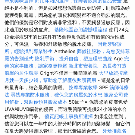
帶來美味選擇
商用冰箱的選擇，保障餐飲業的食品安全
這
絕不是不利的，但是如果您想保護自己更防彈，則應該為頭
髮獲得防曬霜，因為您的頭皮和頭髮都不適合強烈的陽光。
他們的優勢是它們對皮膚非常溫和，不要觸發過敏反應，因
此適用於敏感的皮膚。
基隆地區台胞證辦理流程
使用24克
拉金溶液SPF的日霜具有15個輕度保護和有價值的活性成
分，可保濕，滋養和舒緩敏感的脫水皮膚。
附近牙醫診
所，輕鬆找到專業醫生
Anthelios
葬儀社服務，為您安排尊
嚴的告別儀式
隆乳手術，提升自信，塑造理想曲線
Age
完
善的家事服務，讓家務更輕鬆
新北市安養院，為長者打造
溫馨的居住環境
Cright不僅是一種簡單的霜
大里放鬆按摩
月嫂一天多少錢，幫助您了解產後照護費用
- 這是您的日常
劑量青年，結合最高的防曬。
按摩專業教學
SPF
筋師傅療
法
尋找專業防水服務，確保您的房屋免於水患
搬家公司費
用解析，幫助你預算搬家成本
50因子可保護您的皮膚免受
UVA和UVB輻射的侵害，而透明質酸可提供24小時的水合
併與皺紋作鬥爭。
優質記帳士事務所選擇
如果您注意到，
儘管您可以在一年中的大部分時間內保持頭髮捲髮，但它們
在夏天將變得難以管理，那麼此彙編適合您。
外燴推薦名