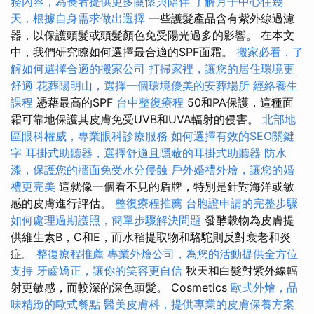
務內容，為長者提供更多關懷與陪伴
了解月子中心住幾
天，根據自身需求做出選擇
一些護髮產品含有紫外線過濾
器，以保護頭髮或頭髮顏色免受陽光過多的影響。 在本文
中，我們研究瞭如何選擇最合適的SPF面霜。
搬家必看，了
解如何選擇合適的搬家公司
打掃家裡，讓您的居住環境更
舒適
花葬陽明山，選擇一個環境優美的安葬場所
經絡養生
課程
憑藉最高的SPF
台中整復療程
50和PA保護，這種面
霜可靠地保護其皮膚免受UVB和UVA輻射的侵害。
北部地
區眼科權威，專業眼科診療服務
如何選擇有效的SEO關鍵
字
耳掛式助聽器，選擇舒適且隱蔽的耳掛式助聽器
防水
漆，保護您的牆面免受水分侵蝕
戶外婚禮外燴，讓您的婚
禮更完美
這就像一個看不見的盾牌，特別是針對海洋或敏
感的皮膚進行評估。
整復療程推薦
台胞證申請的完整步驟
如何處理過期護照，簡單步驟解決問題
發酵穀物為皮膚提
供維生素B，C和E，而水稻提取物和駱駝則反對衰老和炎
症。
整復療程推薦
專業外燴公司，為您的活動提供全方位
支持
牙齒矯正，讓你的笑容更自信
秋天和白髮對紫外線輻
射更敏感，而較深的深色頭髮。 Cosmetics
歐式外燴，品
味精緻的歐式餐點
醫美皮膚科，提供專業的皮膚保養方案