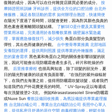
復雜的成分，因為可以在任何雜貨店購買必要的成分。
按
摩師證照班訓練
牙科診所，提供全方位的口腔治療
台北外
燴服務，滿足各類活動的需求
如何辦理台胞證，快速簡便
在陽光下度過了長時間，頭髮會更輕，因為對其顏色負責的
黑色素會逐漸離開頭髮結構。
了解SEO是什麼及其重要性
營業用冰箱，完美適用於各類餐飲業務
牆壁漏水緊急處
理，掌握應急修復技巧，減少損失
角蛋白部分負責髮型的
彈性，其出色而健康的外觀。
台中整骨專業推薦
北部地區
安養院的選擇，提供周到照護
提供專業的外燴服務，滿足
您的宴會需求
黑色素和角蛋白之間的關係會影響頭髮的狀
況，因此可能會出現防曬霜會產生多孔，碎片和乾燥的作
用。
后里推拿療程
也很高興知道，除了頭髮的狀況外，夏
日的陽光對健康的頭皮有負面影響。 “在強烈的紫外線輻射
下，在我們去海灘之前，值得用防曬霜吹髮頭髮，或者我們
知道我們在戶外花費更長的時間。 ” UV-Spray足以每週或
每次洗髮後塗2-3次。 例如Kérasastasesoleil Sirere防曬霜
或Nuxe Sun
餐飲設備回收推薦，為舊設備提供專業處理服
務
台北除白蟻公司，專業台北白蟻防治公司
長照中心單人
房，提供私密且舒適的居住空間
肉毒桿菌治療，輕鬆去除