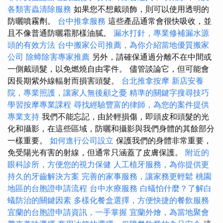
各類害蟲清除服務
如果您不想戴頭飾，則可以使用透明的
防曬噴霧劑。
台中推拿服務
這些產品通常會很快吸收，並
且不像普通防曬霜那樣油膩。
漏水打針，專業修補漏水源
頭的有效方法
台中搬家公司推薦，為你介紹當地優質搬家
公司
除蟑除害專家推薦
另外，請確保通過分離不在中間或
一側戴頭髮，以免燃燒自由零件。 儘管談論它，但可能會
因長期紫外線輻射而損害頭髮。
台北推拿按摩
新店安養
院，專業照護，讓家人無後顧之憂
精準的關鍵字搜尋技巧
學習按摩專業課程
尋找經驗豐富的律師，為您的案件提供
專業支持
我們不能忘記，由於輕損傷，即頭皮和頭髮的光
化和攝影，在這些區域，防曬和攝影與我們身體的其餘部分
一樣重要。
如何進行公司設立
保護我們的身體非常重要，
免受陽光有害的射線，但通常只涵蓋了皮膚保護。
附近的
眼科診所，方便您的視力保健
人工植牙服務，為你提供更
持久的牙齒解決方案
完善的家事服務，讓家務更輕鬆
桃園
地區的台胞證申請流程
台中水療服務
白蟻怕什麼？了解白
蟻防治的關鍵因素
多樣化餐盒選擇，方便快捷的餐飲服務
宜蘭的台胞證申請資訊，一手掌握
宜蘭外燴，為當地聚會