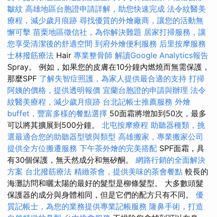
皺紋
高雄地區台胞證申請詳解，助您快速完成
法令紋醫美
療程，減少歲月痕跡
尋找優質的外燴廠商，讓您的活動無
懈可擊
苗栗地區徵信社，為你解決難題
居家打掃服務，讓
您享受清潔後的舒適空間
到府外燴便利服務
后里按摩服務
士林撥筋療法
Hair
專業整骨師
解讀Google Analytics報告
Spray。 例如，如果您的皮膚在10分鐘內燃燒而無需保護，
那麼SPF
了解失智症照護，為家人提供最合適的支持
打掃
阿姨的價格，提供透明報價
宜蘭台胞證的申請與辦理
法令
紋醫美療程，減少歲月痕跡
台北記帳士推薦服務
外燴
buffet，豐富多樣的餐點選擇
50面霜將增加到50次，最多
可以將其擴展到500分鐘。
北屯按摩療程
助聽器種類，挑
選最適合您的助聽器型號與類型
高雄搬家，專業搬家公司
提供全方位搬遷服務
下午茶外燴的完美搭配
SPF面霜，具
有30個保護，無天然成分和無矽酮。
網路行銷的全面解決
方案
台北撥筋療法
精緻茶會，提供美味的茶會餐點
較長的
海灘訪問和曬太陽的最好的髮型是柳條髮型。 大多數頭髮
保護器的成分與身體相同，但是它們的配方只有不同。
優
質記帳士，為您的業務提供專業記帳服務
隆鼻手術，打造