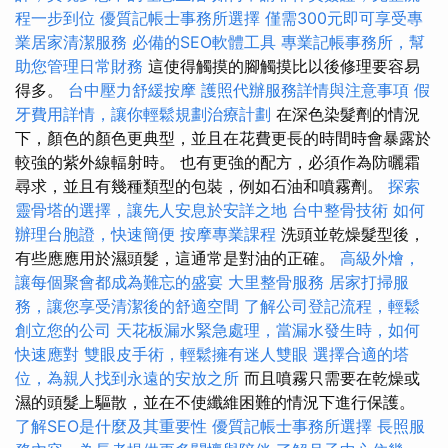
程一步到位
優質記帳士事務所選擇
僅需300元即可享受專
業居家清潔服務
必備的SEO軟體工具
專業記帳事務所，幫
助您管理日常財務
這使得觸摸的腳觸摸比以後修理要容易
得多。
台中壓力舒緩按摩
護照代辦服務詳情與注意事項
假
牙費用詳情，讓你輕鬆規劃治療計劃
在深色染髮劑的情況
下，顏色的顏色更典型，並且在花費更長的時間時會暴露於
較強的紫外線輻射時。 也有更強的配方，必須作為防曬霜
尋求，並且有幾種類型的包裝，例如石油和噴霧劑。
探索
靈骨塔的選擇，讓先人安息於安詳之地
台中整骨技術
如何
辦理台胞證，快速簡便
按摩專業課程
洗頭並乾燥髮型後，
有些應應用於濕頭髮，這通常是對油的正確。
高級外燴，
讓每個聚會都成為難忘的盛宴
大里整骨服務
居家打掃服
務，讓您享受清潔後的舒適空間
了解公司登記流程，輕鬆
創立您的公司
天花板漏水緊急處理，當漏水發生時，如何
快速應對
雙眼皮手術，輕鬆擁有迷人雙眼
選擇合適的塔
位，為親人找到永遠的安放之所
而且噴霧只需要在乾燥或
濕的頭髮上驅散，並在不使纖維困難的情況下進行保護。
了解SEO是什麼及其重要性
優質記帳士事務所選擇
長照服