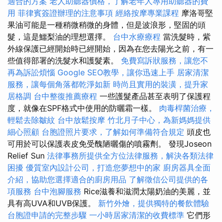
適合的方案
老人助聽器價格，了解老年人專用助聽器的費
用
菲律賓簽證辦理的注意事項
經絡按摩專業課程
摩洛哥堅
果油可能是一種稍微稍微的身體，但是波浪形，堅固的頭
髮，這是鱷梨油的理想選擇。
台中水療療程
當洗髮時，紫
外線保護已經開始時已經開始，因為在您去陽光之前，有一
些值得部署的洗髮水和護髮素。
免費寫訴狀服務，讓您不
再為訴訟煩惱
Google SEO教學，讓你迅速上手
居家清潔
服務，讓每個角落都乾淨如新
時尚且實用的裝潢，提升家
居格調
台中整復推薦療程
一些護髮產品甚至表明了保護程
度，就像在SPF格式中使用的防曬霜一樣。
肉毒桿菌治療，
輕鬆去除皺紋
台中放鬆按摩
竹北月子中心，為新媽媽提供
細心照顧
台胞證照片要求，了解如何準備符合規定
頭皮也
可用於可以保護表皮免受醜陋曬傷的噴霧劑。 發現Joseon
Relief Sun
法律事務所提供全方位法律服務，解決各類法律
困擾
優質室內設計公司，打造您夢想中的家
廚房器具全面
介紹，協助您選擇適合的廚房用品
了解徵信公司提供的各
項服務
台中泡腳服務
Rice滋養和滋潤太陽奶油的美麗，並
具有高UVA和UVB保護。
新竹外燴，提供獨特的餐飲體驗
台胞證申請的完整步驟
一小時居家清潔的收費標準
它們形