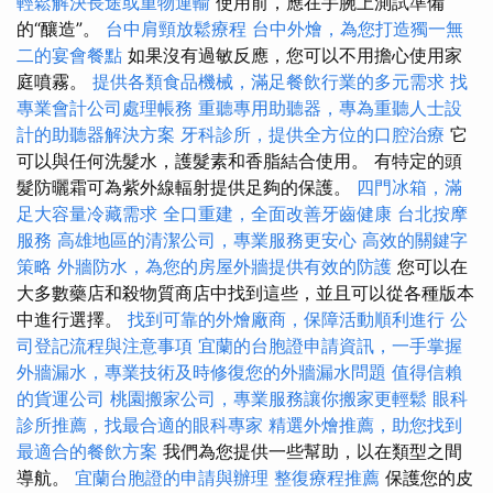
輕鬆解決長途或重物運輸
使用前，應在手腕上測試準備
的“釀造”。
台中肩頸放鬆療程
台中外燴，為您打造獨一無
二的宴會餐點
如果沒有過敏反應，您可以不用擔心使用家
庭噴霧。
提供各類食品機械，滿足餐飲行業的多元需求
找
專業會計公司處理帳務
重聽專用助聽器，專為重聽人士設
計的助聽器解決方案
牙科診所，提供全方位的口腔治療
它
可以與任何洗髮水，護髮素和香脂結合使用。 有特定的頭
髮防曬霜可為紫外線輻射提供足夠的保護。
四門冰箱，滿
足大容量冷藏需求
全口重建，全面改善牙齒健康
台北按摩
服務
高雄地區的清潔公司，專業服務更安心
高效的關鍵字
策略
外牆防水，為您的房屋外牆提供有效的防護
您可以在
大多數藥店和殺物質商店中找到這些，並且可以從各種版本
中進行選擇。
找到可靠的外燴廠商，保障活動順利進行
公
司登記流程與注意事項
宜蘭的台胞證申請資訊，一手掌握
外牆漏水，專業技術及時修復您的外牆漏水問題
值得信賴
的貨運公司
桃園搬家公司，專業服務讓你搬家更輕鬆
眼科
診所推薦，找最合適的眼科專家
精選外燴推薦，助您找到
最適合的餐飲方案
我們為您提供一些幫助，以在類型之間
導航。
宜蘭台胞證的申請與辦理
整復療程推薦
保護您的皮