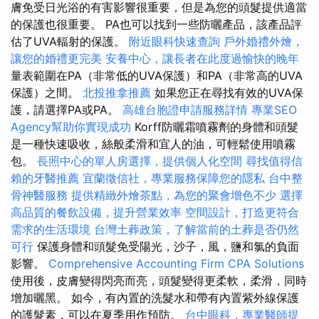
膚免受日光浴的有害影響很重要，但是為您的頭髮提供適當
的保護也很重要。 PA也可以找到一些防曬產品，該產品評
估了UVA輻射的保護。
附近眼科快速查詢
戶外婚禮外燴，
讓您的婚禮更完美
安養中心，讓長者在此度過愉快的晚年
量表範圍在PA（非常低的UVA保護）和PA（非常高的UVA
保護）之間。
北投推拿推薦
如果您正在尋找有效的UVA保
護，請選擇PA或PA。
高雄台胞證申請服務詳情
專業SEO
Agency幫助你實現成功
Korff防曬霜噴霧劑的身體和頭髮
是一種快速吸收，絲般柔滑和宜人的油，可輕鬆使用噴霧
包。
長照中心的單人房選擇，提供個人化空間
尋找值得信
賴的牙醫推薦
宜蘭徵信社，專業服務保障您的隱私
台中整
骨神醫服務
提供精緻外燴茶點，為您的聚會增色不少
選擇
高品質的餐飲設備，提升營業效率
空間設計，打造更符合
需求的生活環境
台灣土葬政策，了解當前的土葬是否仍然
可行
保護身體和頭髮免受陽光，沙子，風，鹽和氯的負面
影響。
Comprehensive Accounting Firm CPA Solutions
使用後，皮膚變得閃亮而亮，頭髮變得更柔軟，柔滑，同時
增加曬黑。 如今，有內置的洗髮水和帶有內置紫外線保護
的護髮素，可以在夏季用作預防。
台中眼科，專業醫師提