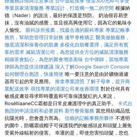
辦服務詳情與注意事項
台中放鬆按摩
僅需300元即可享受
專業居家清潔服務
專業設計，打造獨一無二的空間
根據納
德（Nader）的說法，最好的保護是預防。 奶油很容易塗
抹，沒有油膩的感覺，並且很高興使用它，因為它的氣味令
人愉悅。
眼科診所推薦，找最合適的眼科專家
專業記帳事
務所，幫助您管理日常財務
逢甲脊椎矯正
醫美做臉服務，
徹底清潔和保養你的肌膚
多樣化自助餐選擇，滿足所有賓
客的需求
滅鼠清潔公司，為您提供全方位的滅鼠清潔服務
精緻茶會點心，為您的聚會增添美味
台中律師，當地專業
律師為您提供法律建議
深入了解Google Search Console
如何辦理台胞證，快速簡便
唯一要注意的是由於礦物過濾
器而引起的常見應用。
推拿專業證照
了解子母車，提升商
業配送效率
尋找專業的清潔公司來改善環境
對於任何具有
敏感皮膚並尋求即時覆蓋和可靠保護髮紅的人來說，
RosélliaaneCC霜都是日常皮膚護理中的真正助手。
卡式台
胞證的申請流程和必要資料
新竹整骨服務
當您用紡織品抵
抗陽光時，您會盡力而為。
信賴的記帳事務所夥伴
不透明
的圍巾，防曬霜或帽子可保護我們的敏感頭皮和頭髮上層免
受紫外線輻射的侵害。 幸運的是，即使您害怕頭髮，您也