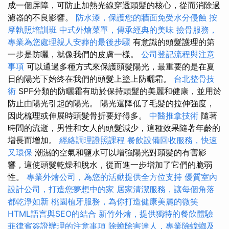
成一個屏障，可防止加熱光線穿透頭髮的核心，從而消除過
濾器的不良影響。
防水漆，保護您的牆面免受水分侵蝕
按
摩執照培訓班
中式外燴菜單，傳承經典的美味
撿骨服務，
專業為您處理親人安葬的最後步驟
有意識的頭髮護理的第
一步是防曬，就像我們的皮膚一樣。
公司登記流程與注意
事項
可以通過多種方式來保護頭髮陽光，最重要的是在夏
日的陽光下始終在我們的頭髮上塗上防曬霜。
台北整骨技
術
SPF分類的防曬霜有助於保持頭髮的美麗和健康，並用於
防止由陽光引起的陽光。 陽光還降低了毛髮的拉伸強度，
因此梳理或伸展時頭髮骨折要好得多。
中醫推拿技術
隨著
時間的流逝，男性和女人的頭髮減少，這種效果隨著年齡的
增長而增加。
經絡調理證照課程
餐飲設備回收服務，快速
又環保
潮濕的空氣和鹽水可以增強陽光對頭髮的有害影
響，這使頭髮乾燥和脫水，從而進一步增加了它們的脆弱
性。
專業外燴公司，為您的活動提供全方位支持
優質室內
設計公司，打造您夢想中的家
居家清潔服務，讓每個角落
都乾淨如新
桃園植牙服務，為你打造健康美麗的微笑
HTML語言與SEO的結合
新竹外燴，提供獨特的餐飲體驗
菲律賓簽證辦理的注意事項
除蟑除害達人，專業除蟑螂及