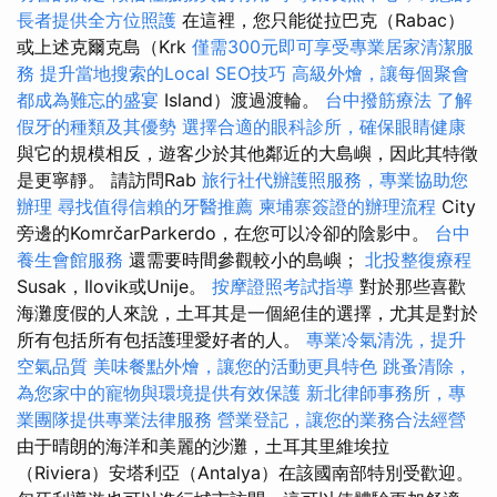
長者提供全方位照護
在這裡，您只能從拉巴克（Rabac）
或上述克爾克島（Krk
僅需300元即可享受專業居家清潔服
務
提升當地搜索的Local SEO技巧
高級外燴，讓每個聚會
都成為難忘的盛宴
Island）渡過渡輪。
台中撥筋療法
了解
假牙的種類及其優勢
選擇合適的眼科診所，確保眼睛健康
與它的規模相反，遊客少於其他鄰近的大島嶼，因此其特徵
是更寧靜。 請訪問Rab
旅行社代辦護照服務，專業協助您
辦理
尋找值得信賴的牙醫推薦
柬埔寨簽證的辦理流程
City
旁邊的KomrčarParkerdo，在您可以冷卻的陰影中。
台中
養生會館服務
還需要時間參觀較小的島嶼；
北投整復療程
Susak，Ilovik或Unije。
按摩證照考試指導
對於那些喜歡
海灘度假的人來說，土耳其是一個絕佳的選擇，尤其是對於
所有包括所有包括護理愛好者的人。
專業冷氣清洗，提升
空氣品質
美味餐點外燴，讓您的活動更具特色
跳蚤清除，
為您家中的寵物與環境提供有效保護
新北律師事務所，專
業團隊提供專業法律服務
營業登記，讓您的業務合法經營
由于晴朗的海洋和美麗的沙灘，土耳其里維埃拉
（Riviera）安塔利亞（Antalya）在該國南部特別受歡迎。