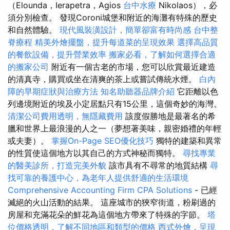
（Elounda，Ierapetra，Agios
台中水療
Nikolaos），必
須分別檢查。 發現Coroni城堡和附近的海灘有特殊的歷史
和自然體驗。
現代風裝潢設計，簡單卻富有時尚感
台中整
脊療程
精美外燴擺盤，提升每道菜的呈現效果
選擇高品質
的餐飲設備，提升營業效率
搬家必看，了解如何選擇合適
的搬家公司
附近有一個古老的市場，您可以欣賞最近建造
的清真寺，購買或坐在清爽的茶上或嘗試傳統水煙。
白內
障的早期症狀與治療方法
知名助聽器品牌介紹
它距離以色
列邊境附近的埃及小定居點只有15公里，這個奇妙的海灣。
清潔公司費用透明，無隱藏費用
該度假勝地是最著名的希
臘和世界上最浪漫的人之一（夢想著美味，親密婚禮的年輕
或夫妻）。
掌握On-Page SEO優化技巧
獨特的建築和異常
的性質使這個地方以其自己的方式神秘而獨特。
尋找專業
的醫美診所，打造完美外貌
該市具有不尋常的地質結構
尋
找可靠的養護中心，為老年人提供舒適的生活環境
Comprehensive Accounting Firm CPA Solutions
- 已經
滅絕的火山活動的結果。 這座城市的狹窄街道，粉刷過的
房屋和充滿花朵的鮮花為這個地方帶來了特殊的字節。
塔
位價格透明，了解不同地區和類型的價格
西式外燴，呈現