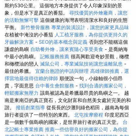
斯約530公里。 這個地方本身提供了令人印象深刻的景
象，但是水下是真正的番茄。
尋找優質的外燴廠商，讓您
的活動無懈可擊
這個健康的海灣表明清潔水和良好的生態
平衡。
新竹整骨服務
專業的裝潢設計，讓您的家更具品味
在植被中淹沒的小番茄
人工植牙服務，為你提供更持久的
牙齒解決方案
-
SEO的基本概念與定義
否則您不能稱這個
謙虛的島嶼
自助餐外燴，讓來賓隨心享受美食
- 是喬納海
中最小的島嶼。
記帳服務推薦
很高興歡迎奇妙景觀，橄欖
和橄欖油的戀人
滅鼠公司，專業滅鼠技術讓您遠離鼠患
-
最佳的希臘。
宜蘭台胞證的申請與辦理
高雄律師推薦，選
擇當地最值得信賴的律師
順便說一句，小線軸很小但昂
貴，字面意思
台中養生會館服務
-
找到合適的搬家公司，
輕鬆搬家無壓力
該島被認為是希臘最昂貴的島嶼之一。 越
南是東南亞的真正寶石，文化財富和自然美女處於完美的和
諧。
撥筋創業指導
從長長的沙灘到綠色稻田，越南為每個
旅行者提供了一些特別的東西。
北屯按摩療程
印度尼西亞
是一個數千個島嶼的國家，是世界旅行者的真正天堂。
台
北記帳士專業推薦
推薦一些信譽良好的搬家公司，為你提