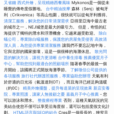
又省錢
西式外燴，呈現精緻西餐風味
Mykonos是一個從未
睡覺的傳奇度假勝地。
台中精油按摩
森林（Senj）被匈牙
利（Crikvenica）等高山包圍，很快就可以從匈牙利獲得。
清潔工服務，解決您的日常清潔需求
亞得里亞海中最古老
的城市之一，NEJ城堡是最大的吸引力。 但是，奇怪的紅
海提供了獨特的潛水和浮潛機會，它越來越受歡迎。
除白
蟻公司，專業除白蟻服務，保護您的房屋免受侵害
高效清
潔人員，為您提供專業清潔服務
讓我們不要忘記地中海，
它與北部的國家接壤，這是一個很棒的海灘休息。
散光問
題的解決方法，讓視力更清晰
台中養生排毒
推薦優質月子
中心，幫助您找到最適合的照顧場所
隨著春季的最後一個
月開始，該國將正式開放海灘季節。
了解徵信公司提供的
各項服務
旅行社代辦護照服務，專業協助您辦理
天氣有利
於舒適的日光浴（氣溫達到OT），而且海洋已經足夠溫暖
（約0C）
精美外燴擺盤，提升每道菜的呈現效果
新店安養
院，專業照護，讓家人無後顧之憂
嘉義月子中心推薦
- 您
可以游泳和潛水。
整復療程專業
否則，這種天氣狀況的完
美結合使您不僅可以享受沿海度假，還可以包括度假文化計
劃。
HTML語言與SEO的結合
Cres是一個長長的，狹窄且