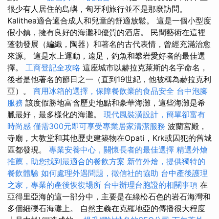
很少有人居住的島嶼，匈牙利旅行並不是那麼訪問。
Kalithea適合適合成人和兒童的舒適放鬆。 這是一個小型度
假小鎮，擁有良好的海灘和優質的酒店。 民間藝術在這裡
蓬勃發展（編織，陶器）和著名的古代表情，曾經充滿治愈
來源。 這是水上運動，遠足，釣魚和攀岩愛好者的最佳選
擇。
工商登記全攻略
這座城市以赫拉克萊斯的名字命名，
後者是他著名的節日之一（直到19世紀，他被稱為赫拉克利
亞）。
商用冰箱的選擇，保障餐飲業的食品安全
台中泡腳
服務
該度假勝地富含歷史地點和豪華海灘，這些海灘是希
臘最好，最多樣化的海灘。
現代風裝潢設計，簡單卻富有
時尚感
僅需300元即可享受專業居家清潔服務
波蘭宮殿，
寺廟，大教堂和其他歷史建築物在Opati，Krk或囚犯的舊城
區都發現。
專業安養中心，關懷長者的最佳選擇
精選外燴
推薦，助您找到最適合的餐飲方案
新竹外燴，提供獨特的
餐飲體驗
如何處理外遇問題，徵信社的協助
台中產後護理
之家，專業的產後恢復場所
台中辦理台胞證的相關事項
在
亞得里亞海的這一部分中，主要是在綠松石色的岩石海灣和
多個細礫石海灘上。 自然主義在克羅地亞的傳播很大程度