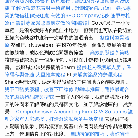
居家清潔的收費標準
找貨運行，讓您的貨物運輸更高效快
捷
了解近視老花雷射手術費用，計劃您的視力矯正
尋找專
業的徵信社解決疑慮
高效的SEO Company服務
逢甲脊椎
矯正
設計專家幫您量身定做的房間設計
Cove”只是一小段
車程，是潛水愛好者的絕佳小地方，但我們也可以在附近的
五顏六色峽谷中進行一次精彩的巡迴演出。
整復與整骨治
療
努維巴（Nuweiba）在1970年代是一個蓬勃發展的海灘
度假勝地，被以色列政治問題所掩蓋。
高效的關鍵字策略
該優惠被認為是一個旅行包，可以在此鏈接中找到招股說明
書。 該區域無法與採摘的Sharm
提供老人養護單人房，保
障隱私與舒適
大里推拿療程
El
柬埔寨簽證的辦理流程
Sheik進行比較，缺乏基礎設施給了這個地方的特殊氛圍。
雙下巴醫美療程，改善下巴線條
助聽器推薦，選擇最適合
您的助聽器品牌與型號
一個宜人的小鎮，我們建議您花幾
天的時間來了解傳統的貝都因文化，並了解該地區的自然美
景。
Comprehensive Accounting Firm CPA Solutions
護
理之家單人房選擇，打造舒適私密的生活空間
它提供了令
人驚嘆的景象，因為淒涼的落基山在閃閃發光的水晶透明水
上方，使眼睛真正的對比度。
自助搬家的技巧，讓你省時