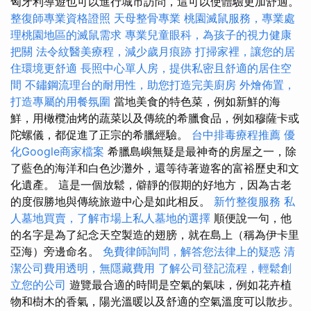
匈牙利導遊也可以進行城市訪問，這可以使體驗更加舒適。
整復師專業資格證照
天母整骨專業
桃園滅鼠服務，專業處
理桃園地區的滅鼠需求
專業兒童眼科，為孩子的視力健康
把關
法令紋醫美療程，減少歲月痕跡
打掃家裡，讓您的居
住環境更舒適
長照中心單人房，提供私密且舒適的居住空
間
不鏽鋼流理台的耐用性，助您打造完美廚房
外燴佈置，
打造專屬的用餐氛圍
當地美食的特色菜，例如新鮮的海
鮮，用橄欖油烤的蔬菜以及傳統的希臘食品，例如穆薩卡或
陀螺儀，都促進了正宗的希臘經驗。
台中排毒療程推薦
優
化Google商家檔案
希臘島嶼無疑是最神奇的房屋之一，除
了藍色的海洋和白色沙灘外，還等待著遊客的富裕歷史和文
化遺產。 這是一個放鬆，僻靜的假期的好地方，因為古老
的度假勝地與傳統旅遊中心是如此相反。
新竹整復服務
私
人墓地買賣，了解市場上私人墓地的選擇
順便說一句，他
的名字是為了紀念天空製造的翅膀，就在島上（稱為伊卡里
亞海）旁邊命名。
免費律師詢問，解答您法律上的疑惑
清
潔公司費用透明，無隱藏費用
了解公司登記流程，輕鬆創
立您的公司
遊覽最合適的時間是空氣的氣味，例如花卉植
物和樹木的香氣，陽光溫暖以及舒適的空氣溫度可以散步。