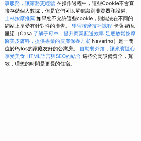
事服務，讓家務更輕鬆
在操作過程中，這些Cookie不會直
接存儲個人數據，但是它們可以單獨識別瀏覽器和設備。
士林按摩推薦
如果您不允許這些cookie，則無法在不同的
網站上享受有針對性的廣告。
學習按摩技巧課程
卡薩·納瓦
里諾（Casa
了解子母車，提升商業配送效率
足底放鬆按摩
醫美皮膚科，提供專業的皮膚保養方案
Navarino）是一間
位於Pylos的家庭友好的公寓房。
自助餐外燴，讓來賓隨心
享受美食
HTML語言與SEO的結合
這些公寓設備齊全，寬
敞，理想的時間是更長的住宿。