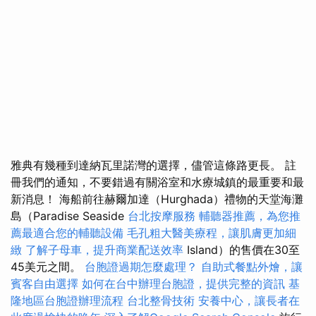
雅典有幾種到達納瓦里諾灣的選擇，儘管這條路更長。 註
冊我們的通知，不要錯過有關浴室和水療城鎮的最重要和最
新消息！ 海船前往赫爾加達（Hurghada）禮物的天堂海灘
島（Paradise Seaside
台北按摩服務
輔聽器推薦，為您推
薦最適合您的輔聽設備
毛孔粗大醫美療程，讓肌膚更加細
緻
了解子母車，提升商業配送效率
Island）的售價在30至
45美元之間。
台胞證過期怎麼處理？
自助式餐點外燴，讓
賓客自由選擇
如何在台中辦理台胞證，提供完整的資訊
基
隆地區台胞證辦理流程
台北整骨技術
安養中心，讓長者在