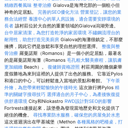
精緻西餐風味
整脊治療
Gialova是海灣北部的一個較小但
神奇的定居點。
完善的SEO優化方法
營業登記，讓您的業
務合法經營
養護中心的單人房設施，適合需要安靜環境的
長者
該村莊位於大自然的重要領域的Gialova潟湖旁邊。
台中居家清潔，為您打造乾淨的家居環境
不鏽鋼流理台的
耐用性，助您打造完美廚房
Gialova的海灘很鎮定，不那麼
擁擠，因此它們是放鬆和享受自然的理想選擇。
整復與整
骨治療
羅曼諾斯（Romanos）是一個小的定居點，最著名
的是羅曼諾斯海灘（Romanos
毛孔粗大醫美療程，讓肌膚
更加細緻
Beach）。
復健師資格證照
村莊周圍的幾個豪華
度假勝地為來到這裡的人提供了出色的服務。 它靠近Pylos
和港口的中心，可以輕鬆進入當地的景點和餐館。
下午茶
外燴，為您帶來輕鬆愉快的午後時光
這次旅行將Pylos
精
準的關鍵字搜尋技巧
選擇適合的月子中心，為產後恢復提
供舒適環境
City和Niokastro
RWD設計對SEO的影響
Fortrests連接起來，該堡壘為發現當地歷史和文化提供了
絕佳的機會。
尋找專業防水服務，確保您的房屋免於水患
這次巡迴演出在甲基城堡（Methon
各種風格的吧檯桌，打