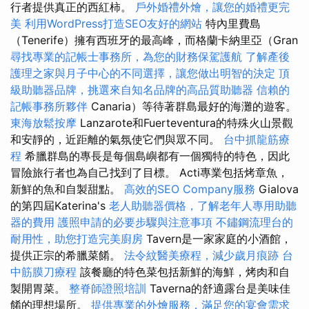
行者提供真正的西紅柿。
戶外婚禮外燴，讓您的婚禮更完
美
利用WordPress打造SEO友好的網站
特內里費島
（Tenerife）擁有西班牙的最高峰，而格蘭卡納里亞（Gran
尋找專業的記帳士事務所，為您的財務保駕護航
了解產後
護理之家與月子中心的不同選擇，讓您做出明智的決定
頂
級助聽器品牌，挑選來自知名品牌的高品質助聽器
信賴的
記帳事務所夥伴
Canaria）等待著群島最好的海灘的遊客。
東海放鬆按摩
Lanzarote和Fuerteventura的特殊火山景觀
和安靜的，近距離的氣氛使它們與眾不同。
台中抓龍筋療
程
希臘群島的專長是每個島嶼都有一個獨特的特色，因此
冒險旅行者也為自己找到了目標。 Acti專業包括烤章魚，
新鮮的魚和自製甜點。
高效的SEO Company服務
Gialova
的第四屆Katerina's
老人助聽器價格，了解老年人專用助聽
器的費用
護照申請的必要步驟與注意事項
不鏽鋼流理台的
耐用性，助您打造完美廚房
Tavern是一家家庭的小酒館，
提供正宗的希臘菜餚。
法令紋醫美療程，減少歲月痕跡
台
中筋膜刀療程
該餐廳的特色菜包括新鮮的海鮮，烤肉和自
製開胃菜。
整脊師證照培訓
Taverna的舒適露台是美味佳
餚的理想場所。
提供專業的外燴服務，滿足您的宴會需求