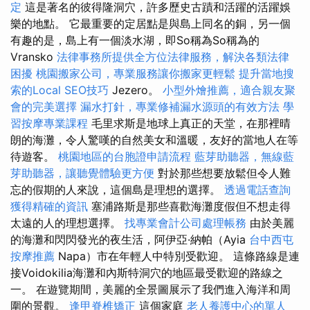
定
這是著名的彼得隆洞穴，許多歷史古蹟和活躍的活躍娛
樂的地點。 它最重要的定居點是與島上同名的銅，另一個
有趣的是，島上有一個淡水湖，即So稱為So稱為的
Vransko
法律事務所提供全方位法律服務，解決各類法律
困擾
桃園搬家公司，專業服務讓你搬家更輕鬆
提升當地搜
索的Local SEO技巧
Jezero。
小型外燴推薦，適合親友聚
會的完美選擇
漏水打針，專業修補漏水源頭的有效方法
學
習按摩專業課程
毛里求斯是地球上真正的天堂，在那裡晴
朗的海灘，令人驚嘆的自然美女和溫暖，友好的當地人在等
待遊客。
桃園地區的台胞證申請流程
藍芽助聽器，無線藍
芽助聽器，讓聽覺體驗更方便
對於那些想要放鬆但令人難
忘的假期的人來說，這個島是理想的選擇。
透過電話查詢
獲得精確的資訊
塞浦路斯是那些喜歡海灘度假但不想走得
太遠的人的理想選擇。
找專業會計公司處理帳務
由於美麗
的海灘和閃閃發光的夜生活，阿伊亞·納帕（Ayia
台中西屯
按摩推薦
Napa）市在年輕人中特別受歡迎。 這條路線是連
接Voidokilia海灘和內斯特洞穴的地區最受歡迎的路線之
一。 在遊覽期間，美麗的全景圖展示了我們進入海洋和周
圍的景觀。
逢甲脊椎矯正
這個家庭
老人養護中心的單人