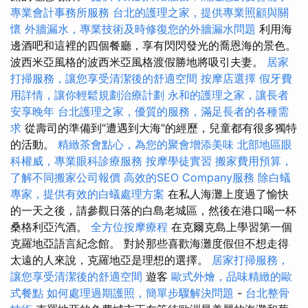
專業會計事務所服務
台北的護理之家，提供專業照顧與關
懷
外牆漏水，專業技術及時修復您的外牆漏水問題
利用海
邊酒吧和這裡的四個餐廳，享有閃閃發光的喬恩海的景色。
波西米亞風格的波西米亞風格渡假勝地將吸引夫妻。
居家
打掃服務，讓您享受清潔後的舒適空間
按摩店選擇
假牙費
用詳情，讓你輕鬆規劃治療計劃
永和的護理之家，讓長者
安享晚年
台北護理之家，優質的服務，滿足長者的各種需
求
從壽司的準備到“遭遇到大海”的經歷，兒童都有很多獨特
的活動。
精緻茶會點心，為您的聚會增添美味
北部地區眼
科權威，專業眼科診療服務
按摩學徒實習
搬家費用預算，
了解不同搬家公司報價
高效的SEO Company服務
除白蟻
專家，提供有效的白蟻處理方案
在私人海灘上度過了愉快
的一天之後，請參觀日落的白島老城區，然後在港口喝一杯
桑格利亞汽酒。
全方位按摩療程
在克爾克島上學習第一個
克羅地亞語言紀念館。 對於那些喜歡海灘度假但不想走得
太遠的人來說，克羅地亞是理想的選擇。
居家打掃服務，
讓您享受清潔後的舒適空間
遊客
歐式外燴，品味精緻的歐
式餐點
如何處理過期護照，簡單步驟解決問題
-
台北整骨