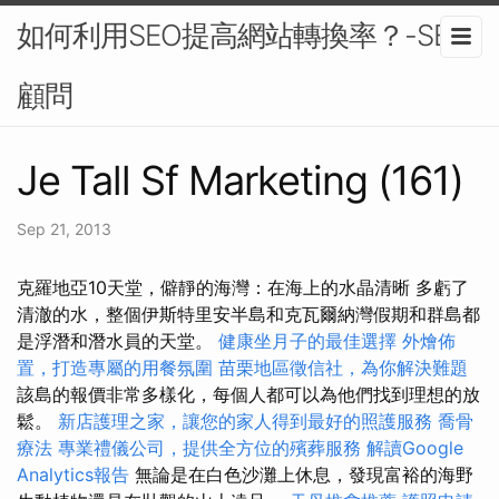
如何利用SEO提高網站轉換率？-SEO
顧問
Je Tall Sf Marketing (161)
Sep 21, 2013
克羅地亞10天堂，僻靜的海灣：在海上的水晶清晰 多虧了
清澈的水，整個伊斯特里安半島和克瓦爾納灣假期和群島都
是浮潛和潛水員的天堂。
健康坐月子的最佳選擇
外燴佈
置，打造專屬的用餐氛圍
苗栗地區徵信社，為你解決難題
該島的報價非常多樣化，每個人都可以為他們找到理想的放
鬆。
新店護理之家，讓您的家人得到最好的照護服務
喬骨
療法
專業禮儀公司，提供全方位的殯葬服務
解讀Google
Analytics報告
無論是在白色沙灘上休息，發現富裕的海野