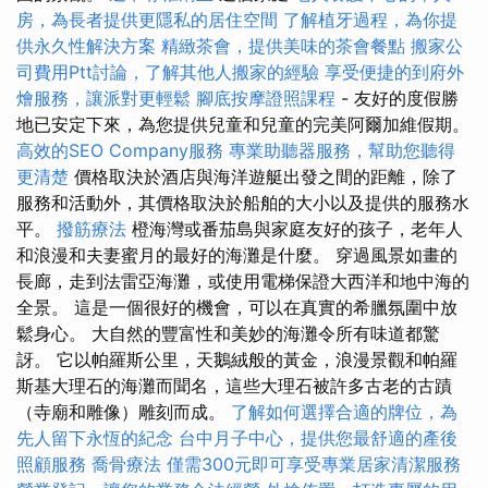
房，為長者提供更隱私的居住空間
了解植牙過程，為你提
供永久性解決方案
精緻茶會，提供美味的茶會餐點
搬家公
司費用Ptt討論，了解其他人搬家的經驗
享受便捷的到府外
燴服務，讓派對更輕鬆
腳底按摩證照課程
- 友好的度假勝
地已安定下來，為您提供兒童和兒童的完美阿爾加維假期。
高效的SEO Company服務
專業助聽器服務，幫助您聽得
更清楚
價格取決於酒店與海洋遊艇出發之間的距離，除了
服務和活動外，其價格取決於船舶的大小以及提供的服務水
平。
撥筋療法
橙海灣或番茄島與家庭友好的孩子，老年人
和浪漫和夫妻蜜月的最好的海灘是什麼。 穿過風景如畫的
長廊，走到法雷亞海灘，或使用電梯保證大西洋和地中海的
全景。 這是一個很好的機會，可以在真實的希臘氛圍中放
鬆身心。 大自然的豐富性和美妙的海灘令所有味道都驚
訝。 它以帕羅斯公里，天鵝絨般的黃金，浪漫景觀和帕羅
斯基大理石的海灘而聞名，這些大理石被許多古老的古蹟
（寺廟和雕像）雕刻而成。
了解如何選擇合適的牌位，為
先人留下永恆的紀念
台中月子中心，提供您最舒適的產後
照顧服務
喬骨療法
僅需300元即可享受專業居家清潔服務