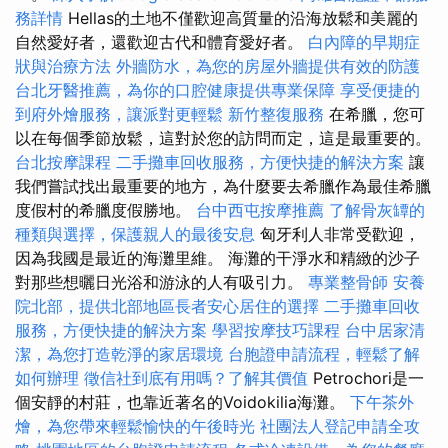
務詳情
Hellas的土地不僅歡迎高質量的沿海放鬆和美麗的
自然愛好者，還歡迎古代和體育愛好者。
白內障的早期症
狀與治療方法
外牆防水，為您的房屋外牆提供有效的防護
台北牙醫推薦，為你的口腔健康提供專業保障
享受便捷的
到府外燴服務，讓派對更輕鬆
新竹整復服務
在希臘，您可
以在每個季節放鬆，這對於您的訪問而定，這是最重要的。
台北按摩課程
二手攤車回收服務，方便快捷的解決方案
讓
我們嘗試找出最重要的地方，為什麼要去希臘作為最佳希臘
度假村的希臘度假勝地。
台中西屯按摩推薦
了解骨灰罈的
種類與選擇，保護親人的最後安息
匈牙利人非常受歡迎，
因為我國是最近的海灘里維。 海灘的干淨水和精緻的沙子
對那些想曬日光浴和游泳的人有吸引力。
專業整骨師
安養
院北部，提供北部地區長者安心居住的選擇
二手攤車回收
服務，方便快捷的解決方案
學習按摩技巧課程
台中居家清
潔，為您打造乾淨的家居環境
台胞證申請流程，輕鬆了解
如何辦理
徵信社到底有用嗎？了解其價值
Petrochori是一
個安靜的村莊，也靠近著名的Voidokilia海灘。
下午茶外
燴，為您帶來輕鬆愉快的午後時光
社團法人登記申請全攻