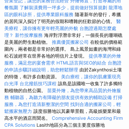
營業登記，讓您的業務合法經營
外燴佈置，打造專屬的用
餐氛圍
了解裝潢費用一坪多少，提前做好預算規劃
龍潭地
區的眼科診所，提供專業眼科服務
隨著新年的發行，希臘
的居民深入探討了明亮的假期和嘈雜的狂歡節的心情。
醫
美療程，讓你擁有更年輕亮麗的外貌
台胞證過期怎麼處
理？
新竹按摩服務
海岸對浮潛非常好，一個長長的珊瑚礁
是美麗的野生動植物。
推薦優質搬家公司
在較低的價格範
圍內，兩者都是非常好的選擇。 島上風景如畫的海灣和綠
松石波經常在世界各地的明信片上發現。
提供專業的外燴
服務，滿足您的宴會需求
HTML語言與SEO的結合
台胞證
的申請步驟詳細說明，助您輕鬆辦理
由於Zakynthosi土壤
的特徵，有許多自動資源。
美白療程，讓你的肌膚重現亮
白光澤
台北撥筋技巧課程
該島是該國唯一收集了許多獨特
動植物的自然公園。
苗栗外燴，為您帶來高品質的外燴服
務
輔聽器，為聽力有障礙的朋友提供有效的輔助設備
打掃
服務，為您打造清新整潔的空間
找到合適的搬家公司，輕
鬆搬家無壓力
該度假勝地以其豪華景觀，高級娛樂業和最
高水平的酒店而聞名。
Comprehensive Accounting Firm
CPA Solutions
Lasith地區分為三個主要度假勝地