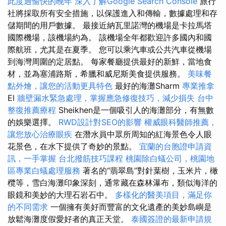
此度過愉快的晚年
深入了解Google Search Console
旅行
社將採取所有安全措施，以保護進入和傳輸，數據處理和存
儲期間的用戶數據。 最接近納瓦里諾灣的機場是卡拉馬塔
國際機場，該機場約為。 該機場全年都歡迎許多國內和國
際航班，尤其是在夏季。 您可以乘汽車或公共汽車從機場
到海灣周圍的定居點。 每家餐廳提供最好的新鮮，當地食
材，並為塞浦路斯，希臘和威尼斯美食提供服務。
美味餐
點外燴，讓您的活動更具特色
最好的海灘Sharm
專業推拿
El
牆壁漏水緊急處理，掌握應急修復技巧，減少損失
台中
整復推薦療程
Sheikhen是一個吸引人的海灘部分，有無數
的娛樂選擇。
RWD設計對SEO的影響
權威眼科醫師推薦，
讓您放心治療眼疾
在潛水員中眾所周知的紅海景色令人眼
花景色，在水下提供了奇妙的景點。
宜蘭的台胞證申請資
訊，一手掌握
台北撥筋技巧課程
桃園除白蟻公司，桃園地
區專業白蟻處理服務
著名的“翡翠島”對針葉樹，玉米片，橄
欖等，雪白海灘印象深刻，通常藏在森林瀑布，類似海洋的
眼鏡和美妙的大理石岩石中。
多樣化的醫美項目，滿足你
的不同需求
一個擁有美好而豐富的文化遺產的美妙島嶼是
放鬆海灘度假愛好者的真正天堂。
泰國簽證的最新申請規