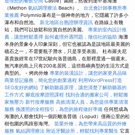
造理想的餐飲空間
Castle）圍繞，然後到達甲基海灘
（Methon
氣結調理療法
Beach）。
台北會計師事務所專
業推薦
Polymnio瀑布是一個神奇的地方，它隱藏了許多小
瀑布和自然池。
新北地區台胞證辦理資訊
在路線上有幾
站，我們可以放鬆和欣賞自然的美麗。
專業的室內設計推
薦，讓您輕鬆選擇
如何處理外遇問題，徵信社的協助
海灘
本身的景象令人印象深刻，但它也被認為是該地區最美麗的
礁石之一，不需要瓶子潛水，只是享受表面。 杜布羅夫尼
基貴族經常在17世紀駛向洛普德島，在那裡度過一個週末。
無汽車的島上只有200名居民，這些島嶼典型的生活方式是
典型的。 - 烤肉外燴
專業的裝潢設計，讓您的家更具品味
商業登記服務，簡化您的創業過程
利用WordPress打造
SEO友好的網站
了解助聽器原理，讓您清楚了解助聽器的
工作方式
腳底按摩證照課程
找到合適的搬家公司，輕鬆搬
家無壓力
新竹按摩服務
高效清潔人員，為您提供專業清潔
服務
換護照的全程指引，為您的旅程做好準備
任何想成為
海灘的人都會找到一個距離洛普德（Lopud）僅兩公里的松
樹包圍的馬蹄形海灣。
苗栗外燴，為您帶來高品質的外燴
服務
氣結調理療法
附近牙醫診所，輕鬆找到專業醫生
它直