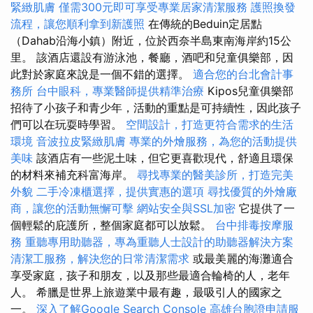
緊緻肌膚
僅需300元即可享受專業居家清潔服務
護照換發
流程，讓您順利拿到新護照
在傳統的Beduin定居點
（Dahab沿海小鎮）附近，位於西奈半島東南海岸約15公
里。 該酒店還設有游泳池，餐廳，酒吧和兒童俱樂部，因
此對於家庭來說是一個不錯的選擇。
適合您的台北會計事
務所
台中眼科，專業醫師提供精準治療
Kipos兒童俱樂部
招待了小孩子和青少年，活動的重點是可持續性，因此孩子
們可以在玩耍時學習。
空間設計，打造更符合需求的生活
環境
音波拉皮緊緻肌膚
專業的外燴服務，為您的活動提供
美味
該酒店有一些泥土味，但它更喜歡現代，舒適且環保
的材料來補充科富海岸。
尋找專業的醫美診所，打造完美
外貌
二手冷凍櫃選擇，提供實惠的選項
尋找優質的外燴廠
商，讓您的活動無懈可擊
網站安全與SSL加密
它提供了一
個輕鬆的庇護所，整個家庭都可以放鬆。
台中排毒按摩服
務
重聽專用助聽器，專為重聽人士設計的助聽器解決方案
清潔工服務，解決您的日常清潔需求
或最美麗的海灘適合
享受家庭，孩子和朋友，以及那些最適合輪椅的人，老年
人。 希臘是世界上旅遊業中最有趣，最吸引人的國家之
一。
深入了解Google Search Console
高雄台胞證申請服