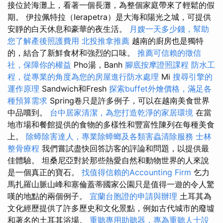
接位於海灘上，看著一個長灘，為整個家庭帶來了輕鬆的假
期。 伊拉佩特拉（Ierapetra）是大海和陽光之城，可提供
安靜的白天休息和豪華的夜生活。
月嫂一天多少錢，幫助
您了解產後照護費用
北投推拿推薦
越南的廚房也是獨特
的，結合了新鮮食材和強烈的口味。
推薦可信賴的徵信
社，保障你的權益
Pho湯，Banh
腳底按摩證照課程
防水工
程，從專業的角度為您的房屋進行防水處理
Mi
搜尋引擎的
運作原理
Sandwich和Fresh
探索buffet外燴價格，滿足各
種預算需求
Spring卷只是許多例子，可以在越南美食世界
中品嚐到。
台中居家清潔，為您打造乾淨的家居環境
在當
地市場和餐館提供的食物的多樣性和豐富性陳列在每種美食
上。
除蟑除害達人，專業除蟑螂及各類害蟲清除服務
士林
整骨療程
我們嘗試盡快回答訪客的評論和問題，以提供最
佳體驗。 坦桑尼亞對於那些熱愛自然和動物世界的人來說
是一個真正的寶石。
找值得信賴的Accounting Firm
乞力
馬扎羅山脈山峰和塞倫蓋蒂國家公園只是值得一遊的令人驚
嘆的地點的兩個例子。
宜蘭台胞證的申請與辦理
土耳其為
文化經歷提供了許多歷史和文化景點，例如古代城市的廢墟
和著名的土耳其浴場。
重聽專用助聽器，專為重聽人士設