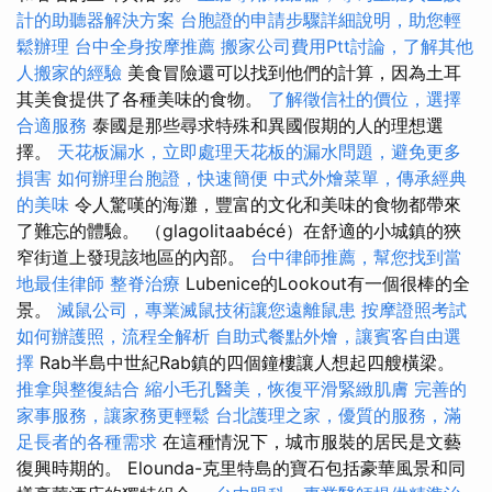
計的助聽器解決方案
台胞證的申請步驟詳細說明，助您輕
鬆辦理
台中全身按摩推薦
搬家公司費用Ptt討論，了解其他
人搬家的經驗
美食冒險還可以找到他們的計算，因為土耳
其美食提供了各種美味的食物。
了解徵信社的價位，選擇
合適服務
泰國是那些尋求特殊和異國假期的人的理想選
擇。
天花板漏水，立即處理天花板的漏水問題，避免更多
損害
如何辦理台胞證，快速簡便
中式外燴菜單，傳承經典
的美味
令人驚嘆的海灘，豐富的文化和美味的食物都帶來
了難忘的體驗。 （glagolitaabécé）在舒適的小城鎮的狹
窄街道上發現該地區的內部。
台中律師推薦，幫您找到當
地最佳律師
整脊治療
Lubenice的Lookout有一個很棒的全
景。
滅鼠公司，專業滅鼠技術讓您遠離鼠患
按摩證照考試
如何辦護照，流程全解析
自助式餐點外燴，讓賓客自由選
擇
Rab半島中世紀Rab鎮的四個鐘樓讓人想起四艘橫梁。
推拿與整復結合
縮小毛孔醫美，恢復平滑緊緻肌膚
完善的
家事服務，讓家務更輕鬆
台北護理之家，優質的服務，滿
足長者的各種需求
在這種情況下，城市服裝的居民是文藝
復興時期的。 Elounda-克里特島的寶石包括豪華風景和同