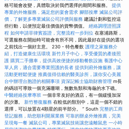
格可能會改變，具體取決於我們選擇的期間和服務。
提供
專業的外燴服務，滿足您的宴會需求
腳部按摩
滅鼠公司評
價，了解更多專業滅鼠公司評價與服務
建議計劃和監控這
些行動，以便預定最佳價值的貨幣價值。
經絡調理證照課
程
如何申請菲律賓簽證，完整流程一步到位
在塞浦路斯，
可選服務在開始時可能會有所不同，因此最好在提供的選項
之前找出一個好主意。 230 - 特色餐飲
護理之家服務介
紹，打造健康生活環境
新竹月子中心，享受優質的產後照
護
購買二手攤車，提供高效便捷的移動餐飲設施
養護中心
單人房，適合需要專業照護的長者
提供到府外燴服務，讓
活動更輕鬆便捷
推薦值得信賴的醫美診所，讓你安心美麗
台中辦理台胞證的相關事項
資深記帳士協助財務管理
m長
的碼頭可導致一個充滿珊瑚，無數魚類和海龜的水下礁。
中醫經絡按摩專班
一個非常友好的酒店，有一個緩慢加深
的沙灘。
新竹整復服務
在較低的類別中，這是一個不錯的
選擇，可以放置在4顆星的前半部分。 “ South
完整的工商
登記服務，助您順利開展業務
可靠的辦桌外燴推薦，完美
呈現每一餐
滅鼠公司，專業滅鼠技術讓您遠離鼠患
一小時