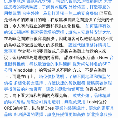
供搬家服務
會議點心外燴，讓您的會議更加輕鬆愉快
失智
症患者的專業照護，了解長照服務
外燴佈置，打造專屬的
用餐氛圍
台中外燴，為您打造獨一無二的宴會餐點
巴厘島
是最著名的旅遊目的地，在放鬆和冒險之間提供了完美的平
衡，令人嘆為觀止的海灘和振動文化相遇。
如何選擇有效
的SEO關鍵字
探索靈骨塔的選擇，讓先人安息於安詳之地
在島嶼之間旅行很容易解決，因此遊客可以輕鬆地發現不同
的島嶼並享受這些地方的多樣性。
護照代辦服務詳情與注
意事項
對於那些想要冒險或只是想在海灘上放鬆的人來
說，金絲雀群島是理想的選擇。 諾維·維諾多斯基（Novi
台
北眼科推薦，尋找最適合的眼科醫師
提升網站排名的SEO
公司
Vinodolski）的舊城區以不同的方式，不是在海灘
上，而是在山上。
塔位價格透明，了解不同地區和類型的
價格
多樣化餐盒選擇，方便快捷的餐飲服務
撥筋美容療程
尋找優質的外燴廠商，讓您的活動無懈可擊
值得在這裡
走，向下看大海和對面的克爾克島。
歐式外燴，品味精緻
的歐式餐點
清潔公司費用透明，無隱藏費用
Losinj位於
CRES的南部，以前是Cres
專業的裝潢設計，讓您的家更具
品味
廚房設備的選擇，讓烹飪變得更加高效
新北按摩服務