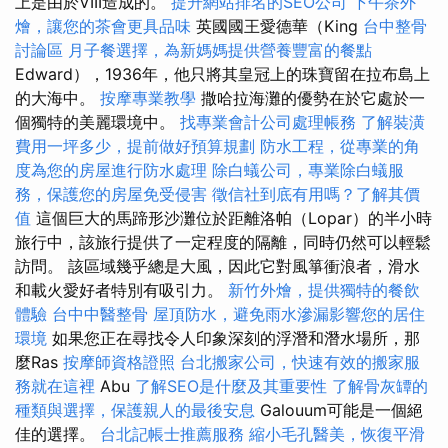
上是由於VIII造成的。
提升網站排名的SEO公司
下午茶外
燴，讓您的茶會更具品味
英國國王愛德華（King
台中整骨
討論區
月子餐選擇，為新媽媽提供營養豐富的餐點
Edward），1936年，他只將其皇冠上的珠寶留在拉布島上
的大海中。
按摩專業教學
撒哈拉海灘的優勢在於它處於一
個獨特的美麗環境中。
找專業會計公司處理帳務
了解裝潢
費用一坪多少，提前做好預算規劃
防水工程，從專業的角
度為您的房屋進行防水處理
除白蟻公司，專業除白蟻服
務，保護您的房屋免受侵害
徵信社到底有用嗎？了解其價
值
這個巨大的馬蹄形沙灘位於距離洛帕（Lopar）的半小時
旅行中，該旅行提供了一定程度的隔離，同時仍然可以輕鬆
訪問。 該區域幾乎總是大風，因此它對風箏衝浪者，滑水
和載火愛好者特別有吸引力。
新竹外燴，提供獨特的餐飲
體驗
台中中醫整骨
屋頂防水，避免雨水滲漏影響您的居住
環境
如果您正在尋找令人印象深刻的浮潛和潛水場所，那
麼Ras
按摩師資格證照
台北搬家公司，快速有效的搬家服
務就在這裡
Abu
了解SEO是什麼及其重要性
了解骨灰罈的
種類與選擇，保護親人的最後安息
Galouum可能是一個絕
佳的選擇。
台北記帳士推薦服務
縮小毛孔醫美，恢復平滑