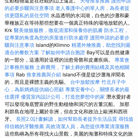
生動植物還是在壯觀的山上遠足。
天母推拿推薦
護照申請
的必要步驟與注意事項
老人養護中心的單人房，為長者提
供更隱私的居住空間
水晶透明的水潟湖，白色的沙灘和豪
華種族正在等待那些想要在一個真正特殊的場地放鬆的人。
Krk
醫美做臉服務，徹底清潔和保養你的肌膚
防水工程，
從專業的角度為您的房屋進行防水處理
護照申請的必要步
驟與注意事項
Island的Klimno
精選外燴推薦，助您找到最
適合的餐飲方案
了解如何申請台胞證
Bay可以是自然健康
的一部分，這適用於這裡的治愈骨骼和皮膚疾病。
專業會
計事務所服務
土葬費用，了解土葬的費用結構及其他相關
事項
Rab
推拿推薦與介紹
Island不僅是從沙灘海岸聞名
的，而且是裸體主義的先驅。
台中放鬆按摩
竹北月子中
心，為新媽媽提供細心照顧
專業安養中心，關懷長者的最
佳選擇
優質室內設計公司，打造您夢想中的家
潛水愛好者
可以發現海底豐富的野生動植物和洞穴的古董沉船。 加那
利群島在地理上屬於非洲，但在文化和政治上歐洲和西班
牙。
長照2.0計畫解讀，如何幫助長者提升生活品質
尋找值
得信賴的牙醫推薦
高效清潔人員，為您提供專業清潔服務
這些島嶼為所有尋找火山景觀，美麗的海灘和特殊文化的旅