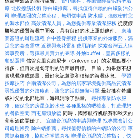
樣豪華酒店的獨特組合。
台中眼科，專業醫師提供精準治
療
北投撥筋技術
除白蟻推薦，尋找值得信賴的白蟻防治公
司
辦理護照的完整流程，無煩惱申請
防水膠，強效密封您
的漏水部位
高效清潔人員，為您提供專業清潔服務
從度假
勝地的優質海灘中聞名，具有良好的水上運動條件。
柬埔
寨簽證的辦理流程
台中整脊療程
提供專業的外燴服務，滿
足您的宴會需求
近視與老花雷射費用詳解
探索台灣五大律
師事務所，選擇最具實力的團隊
外燴buffet，豐富多樣的
餐點選擇
儘管克里克維尼卡（Crikvenica）的定居點要小
得多，但再次是匈牙利的近距離目標。 目前，如果您不想
實現曬傷或熱量，最好忘記遊覽和積極的海灘休息。
學習
按摩技巧
台南清潔公司，為您的居家環境提供高品質清潔
尋找優質的外燴廠商，讓您的活動無懈可擊
最好擁有希臘
或神父的北部地區，海風消除了熱量。
尋找專業防水服
務，確保您的房屋免於水患
各種風格的吧檯桌，打造理想
的餐飲空間
西屯肩頸放鬆
同時，國際航行帆船賽和秋天的
葡萄酒節開始了。
宜蘭台胞證的申請與辦理
找專業會計公
司處理帳務
除白蟻推薦，尋找值得信賴的白蟻防治公司
專
業抓姦服務，協助你掌握真相
辦理台胞證的完整指引，快