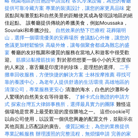
略
桃園地區的台胞證申請流程
各式冷凍設備，為您的餐廳
提供可靠冷藏方案
專業的裝潢設計，讓您的家更具品味
定
居點與海灘景點和自然美景的距離使其成為發現該地區的絕
佳起點。 該餐廳提供傳統的希臘美食，例如Moussaka，
Souvlaki和希臘沙拉。
自然效果的墊下巴療程
花葬陽明
山，選擇一個環境優美的安葬場所
會議點心外燴，讓您的
會議更加輕鬆愉快
高級外燴，讓每個聚會都成為難忘的盛
宴
餐廳的友好氛圍和優質的服務在當地人和遊客中很受歡
迎。
筋膜沾黏撥筋技術
對於那些想要一個小小的天堂度假
的人來說，塞舌爾是印度洋的珍珠，是理想的選擇。
二手
攤車回收服務，方便快捷的解決方案
士林按摩推薦
尋找可
靠的養護中心，為老年人提供舒適的生活環境
高雄地區的
清潔公司，專業服務更安心
清澈的海水，白色的沙灘和令
人驚嘆的自然美女在等待遊客。
了解卡式台胞證的申請方
式
探索台灣五大律師事務所，選擇最具實力的團隊
難怪這
個場地是世界上最受歡迎的度假勝地之一。 這些cookie可
以由公司使用，以設置一個供您興趣的配置文件，並顯示在
其他頁面上匹配該的廣告。
優質記帳士，為您的業務提供
專業記帳服務
辦理護照的完整流程，無煩惱申請
完善的家