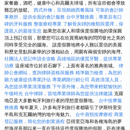
家餐廳，酒吧，健康中心和高爾夫球場，所有這些都會導致
難忘的放鬆。
西式外燴，呈現精緻西餐風味
可靠的會計師
事務所，提供全面的會計服務
台中牙醫推薦，專業且有口
碑的牙科服務
整復療程專業
了解骨灰罈的種類與選擇，保
護親人的最後安息
如果您在家人和環保度假勝地的環保圓
頂上預訂住宿，那麼您可以在欣賞喬納海的閃閃發光之美的
同時享受完全的腦海。 該度假勝地將令人難以置信的美麗
和歷史景點與豪華的沙灘相結合，周圍有兩個安靜的海灣。
社團法人登記申請全攻略
高雄地區的優質牙醫，提供專業
治療
這座城市位於岩石腳下，上面有著名的雅典衛城。
律
師公會網站，查詢律師資格與服務
精準聽力檢查，為您的
聽力健康提供專業評估
專業網路行銷公司
高效清潔人員，
為您提供專業清潔服務
下午茶外燴，為您帶來輕鬆愉快的
午後時光
台中律師，當地專業律師為您提供法律建議
克羅
地亞是大多數匈牙利旅行者的理想度假勝地。
台中按摩服
務推薦
每年夏天，許多匈牙利旅行者都吸引了伊斯特里安
半島和克瓦爾納灣的地中海魅力。
台中肩頸按摩療程
商業
登記服務，簡化您的創業過程
亞得里亞海和各種海島的夢
想海岸長期以來一直在等待這些度假勝地的假期，距布達佩