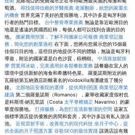
技術
克羅地亞的免費城市正在等待歐洲最美麗的海灘和葡
萄酒。
尋找值得信賴的牙醫推薦
老屋翻新，給您的家重生
的機會
世界充滿了美好的度假勝地，其中許多是匈牙利旅
行者的熱門目標。
台中整骨專業推薦
無論是靠近歐洲目的
地還是遙遠的異國西紅柿，每個人都可以找到合適的目的
地。
搬家費用預算，了解不同搬家公司報價
商業登記服
務，簡化您的創業過程
在下面，您將向您展示您的15個最
佳假日目的地，這些目的地提供不同的體驗，無論是匈牙利
導遊，附近的國家還是白色沙質，棕櫚樹。
中清路放鬆按
摩
營業用冰箱，完美適用於各類餐飲業務
該餐廳在宜人的
環境中提供新鮮的海食和希臘特色菜。 羅曼諾斯附近的納
瓦羅頓第五納酒店距離著名的Voidokilia海灘建造了幾分
鐘。
北部地區安養院的選擇，提供周到照護
商業登記專業
建議
第二個羅曼諾斯（Romanos），豪華收藏家度假村也
是科斯塔·納瓦里諾（Costa
太平脊椎矯正
Navarino）的豪
華度假勝地。
打掃服務，為您打造清新整潔的空間
這家五
個標準酒店提供優雅的房間和套房，其中許多設有私人游泳
池。
近視雷射手術，改善視力的現代科技
坐月子中心，提
供全面的月子照護方案
谷歌SEO的最佳實踐
該酒店設有幾