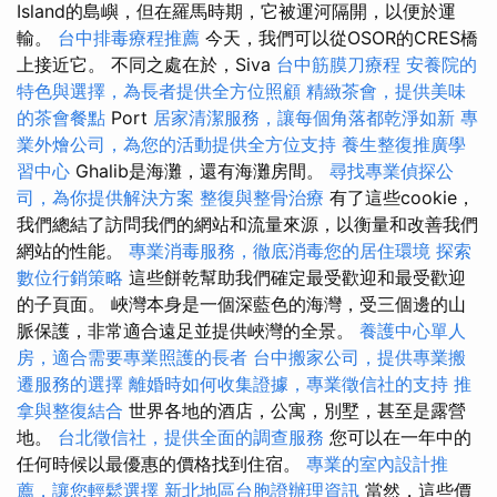
Island的島嶼，但在羅馬時期，它被運河隔開，以便於運
輸。
台中排毒療程推薦
今天，我們可以從OSOR的CRES橋
上接近它。 不同之處在於，Siva
台中筋膜刀療程
安養院的
特色與選擇，為長者提供全方位照顧
精緻茶會，提供美味
的茶會餐點
Port
居家清潔服務，讓每個角落都乾淨如新
專
業外燴公司，為您的活動提供全方位支持
養生整復推廣學
習中心
Ghalib是海灘，還有海灘房間。
尋找專業偵探公
司，為你提供解決方案
整復與整骨治療
有了這些cookie，
我們總結了訪問我們的網站和流量來源，以衡量和改善我們
網站的性能。
專業消毒服務，徹底消毒您的居住環境
探索
數位行銷策略
這些餅乾幫助我們確定最受歡迎和最受歡迎
的子頁面。 峽灣本身是一個深藍色的海灣，受三個邊的山
脈保護，非常適合遠足並提供峽灣的全景。
養護中心單人
房，適合需要專業照護的長者
台中搬家公司，提供專業搬
遷服務的選擇
離婚時如何收集證據，專業徵信社的支持
推
拿與整復結合
世界各地的酒店，公寓，別墅，甚至是露營
地。
台北徵信社，提供全面的調查服務
您可以在一年中的
任何時候以最優惠的價格找到住宿。
專業的室內設計推
薦，讓您輕鬆選擇
新北地區台胞證辦理資訊
當然，這些價