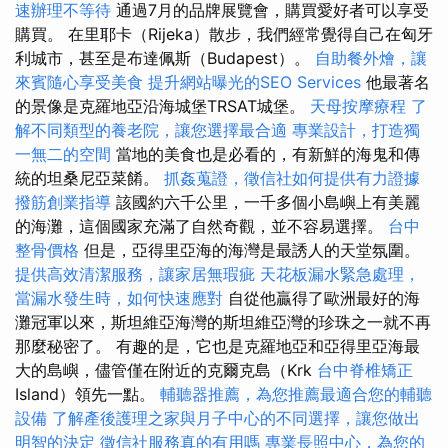
速辦理不等待
通過7月的品牌展覽會，購買愛好者可以享受
購買。 在里耶卡（Rijeka）散步，我們經常覺得自己在匈牙
利城市，甚至是布達佩斯（Budapest）。
自助餐外燴，讓
來賓隨心享受美食
提升網站曝光的SEO Services
他最著名
的景像是克羅地亞沿海城堡TRSAT城堡。
天母按摩療程
了
解不同類型的養老院，讓您選擇最合適
專業設計，打造獨
一無二的空間
當地的美食也是必看的，有新鮮的海鬼和傳
統的坦桑尼亞菜餚。
抓姦蒐證，徵信社如何提供有力證據
撥筋創業指導
該國約六千公里，一千多個小島嶼上有美麗
的海灘，這個國家充滿了自然奇觀，並不容易選擇。
台中
整骨價格
但是，亞得里亞海的海灣是最誘人的天堂氛圍。
提供高效清潔服務，讓家居無瑕疵
天花板漏水緊急處理，
當漏水發生時，如何快速應對
自從他贏得了歐洲最好的海
灘冠軍以來，斯坦維亞海灣的斯坦維亞灣的珍珠之一就不再
那麼秘密了。 有趣的是，它也是克羅地亞和亞得里亞海最
大的島嶼，儘管僅在附近的克爾克島（Krk
台中脊椎矯正
Island）領先一點。
輔聽器推薦，為您推薦最適合您的輔聽
設備
了解產後護理之家與月子中心的不同選擇，讓您做出
明智的決定
徵信社服務真的有用嗎
專業長照中心，為您的