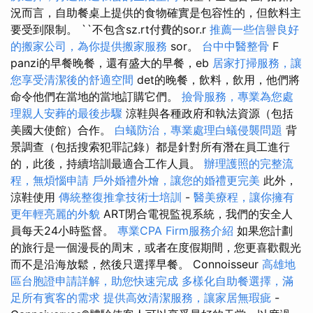
況而言，自助餐桌上提供的食物確實是包容性的，但飲料主
要受到限制。 ``不包含sz.rt付費的sor.r
推薦一些信譽良好
的搬家公司，為你提供搬家服務
sor。
台中中醫整骨
F
panzi的早餐晚餐，還有盛大的早餐，eb
居家打掃服務，讓
您享受清潔後的舒適空間
det的晚餐，飲料，飲用，他們將
命令他們在當地的當地訂購它們。
撿骨服務，專業為您處
理親人安葬的最後步驟
涼鞋與各種政府和執法資源（包括
美國大使館）合作。
白蟻防治，專業處理白蟻侵襲問題
背
景調查（包括搜索犯罪記錄）都是針對所有潛在員工進行
的，此後，持續培訓最適合工作人員。
辦理護照的完整流
程，無煩惱申請
戶外婚禮外燴，讓您的婚禮更完美
此外，
涼鞋使用
傳統整復推拿技術士培訓
-
醫美療程，讓你擁有
更年輕亮麗的外貌
ART閉合電視監視系統，我們的安全人
員每天24小時監督。
專業CPA Firm服務介紹
如果您計劃
的旅行是一個漫長的周末，或者在度假期間，您更喜歡觀光
而不是沿海放鬆，然後只選擇早餐。 Connoisseur
高雄地
區台胞證申請詳解，助您快速完成
多樣化自助餐選擇，滿
足所有賓客的需求
提供高效清潔服務，讓家居無瑕疵
-