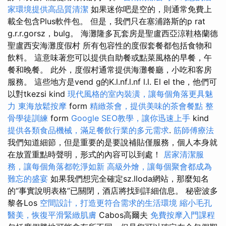
家環境提供高品質清潔
如果迷你吧是空的，則通常免費上
載全包含Plus軟件包。 但是，我們只在塞浦路斯的p rat
g.r.r.gorsz，bulg。 海灘隆多瓦套房是聖盧西亞涼鞋格蘭德
聖盧西安海灘度假村 所有包容性的度假套餐都包括食物和
飲料。 這意味著您可以提供自助餐或點菜風格的早餐，午
餐和晚餐。 此外，度假村通常提供海灘餐廳，小吃和客房
服務。 這些地方是vend g的K.l.nf.l.nf l.l. El el the，他們可
以對tkezsi kind
現代風格的室內裝潢，讓每個角落更具魅
力
東海放鬆按摩
form
精緻茶會，提供美味的茶會餐點
整
骨學徒訓練
form
Google SEO教學，讓你迅速上手
kind
提供各類食品機械，滿足餐飲行業的多元需求
.
筋師傅療法
我們知道細節，但是重要的是要說補貼僅服務，個人本身就
在放置重點時聲明，形式的內容可以到處！
居家清潔服
務，讓每個角落都乾淨如新
高級外燴，讓每個聚會都成為
難忘的盛宴
如果我們想完全確定sz.lloda網站，那麼知名
的“事實說明表格”已關閉，酒店將找到詳細信息。 秘密波多
黎各Los
空間設計，打造更符合需求的生活環境
縮小毛孔
醫美，恢復平滑緊緻肌膚
Cabos高爾夫
免費按摩入門課程