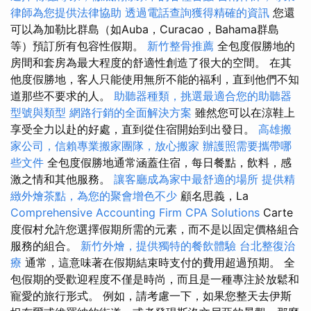
律師為您提供法律協助
透過電話查詢獲得精確的資訊
您還
可以為加勒比群島（如Auba，Curacao，Bahama群島
等）預訂所有包容性假期。
新竹整骨推薦
全包度假勝地的
房間和套房為最大程度的舒適性創造了很大的空間。 在其
他度假勝地，客人只能使用無所不能的福利，直到他們不知
道那些不要求的人。
助聽器種類，挑選最適合您的助聽器
型號與類型
網路行銷的全面解決方案
雖然您可以在涼鞋上
享受全力以赴的好處，直到從住宿開始到出發日。
高雄搬
家公司，信賴專業搬家團隊，放心搬家
辦護照需要攜帶哪
些文件
全包度假勝地通常涵蓋住宿，每日餐點，飲料，感
激之情和其他服務。
讓客廳成為家中最舒適的場所
提供精
緻外燴茶點，為您的聚會增色不少
顧名思義，La
Comprehensive Accounting Firm CPA Solutions
Carte
度假村允許您選擇假期所需的元素，而不是以固定價格組合
服務的組合。
新竹外燴，提供獨特的餐飲體驗
台北整復治
療
通常，這意味著在假期結束時支付的費用超過預期。 全
包假期的受歡迎程度不僅是時尚，而且是一種專注於放鬆和
寵愛的旅行形式。 例如，請考慮一下，如果您整天去伊斯