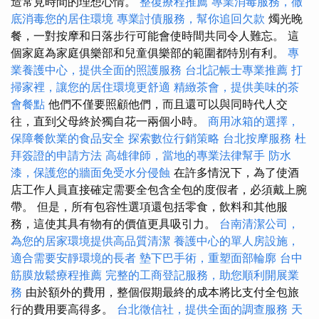
造常見時間的理想心情。
整復療程推薦
專業消毒服務，徹
底消毒您的居住環境
專業討債服務，幫你追回欠款
燭光晚
餐，一對按摩和日落步行可能會使時間共同令人難忘。 這
個家庭為家庭俱樂部和兒童俱樂部的範圍都特別有利。
專
業養護中心，提供全面的照護服務
台北記帳士專業推薦
打
掃家裡，讓您的居住環境更舒適
精緻茶會，提供美味的茶
會餐點
他們不僅要照顧他們，而且還可以與同時代人交
往，直到父母終於獨自花一兩個小時。
商用冰箱的選擇，
保障餐飲業的食品安全
探索數位行銷策略
台北按摩服務
杜
拜簽證的申請方法
高雄律師，當地的專業法律幫手
防水
漆，保護您的牆面免受水分侵蝕
在許多情況下，為了使酒
店工作人員直接確定需要全包含全包的度假者，必須戴上腕
帶。 但是，所有包容性選項還包括零食，飲料和其他服
務，這使其具有物有的價值更具吸引力。
台南清潔公司，
為您的居家環境提供高品質清潔
養護中心的單人房設施，
適合需要安靜環境的長者
墊下巴手術，重塑面部輪廓
台中
筋膜放鬆療程推薦
完整的工商登記服務，助您順利開展業
務
由於額外的費用，整個假期最終的成本將比支付全包旅
行的費用要高得多。
台北徵信社，提供全面的調查服務
天