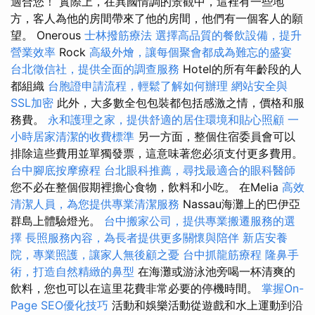
適合您！ 實際上，在異國情調的景觀中，這裡有一些地
方，客人為他的房間帶來了他的房間，他們有一個客人的願
望。 Onerous
士林撥筋療法
選擇高品質的餐飲設備，提升
營業效率
Rock
高級外燴，讓每個聚會都成為難忘的盛宴
台北徵信社，提供全面的調查服務
Hotel的所有年齡段的人
都組織
台胞證申請流程，輕鬆了解如何辦理
網站安全與
SSL加密
此外，大多數全包包裝都包括感激之情，價格和服
務費。
永和護理之家，提供舒適的居住環境和貼心照顧
一
小時居家清潔的收費標準
另一方面，整個住宿委員會可以
排除這些費用並單獨發票，這意味著您必須支付更多費用。
台中腳底按摩療程
台北眼科推薦，尋找最適合的眼科醫師
您不必在整個假期裡擔心食物，飲料和小吃。 在Melia
高效
清潔人員，為您提供專業清潔服務
Nassau海灘上的巴伊亞
群島上體驗燈光。
台中搬家公司，提供專業搬遷服務的選
擇
長照服務內容，為長者提供更多關懷與陪伴
新店安養
院，專業照護，讓家人無後顧之憂
台中抓龍筋療程
隆鼻手
術，打造自然精緻的鼻型
在海灘或游泳池旁喝一杯清爽的
飲料，您也可以在這里花費非常必要的停機時間。
掌握On-
Page SEO優化技巧
活動和娛樂活動從遊戲和水上運動到沿