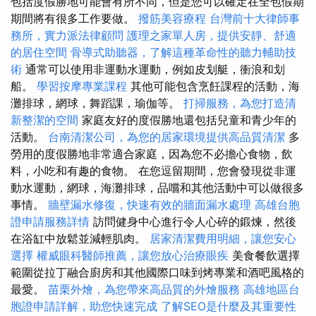
包括度假勝地可能會有所不同，但是您可以確定在全包假期
期間將有很多工作要做。
撥筋美容療程
台灣前十大律師事
務所，實力派法律顧問
護理之家單人房，提供安靜、舒適
的居住空間
骨導式助聽器，了解這種革命性的聽力輔助技
術
通常可以使用非運動水運動，例如皮划艇，衝浪和划
船。
學習按摩專業課程
其他可能包含烹飪課程的活動，海
灘排球，網球，舞蹈課，瑜伽等。
打掃服務，為您打造清
新整潔的空間
家庭友好的度假勝地還包括兒童和青少年的
活動。
台南清潔公司，為您的居家環境提供高品質清潔
多
勞用的度假勝地非常適合家庭，因為您不必擔心食物，飲
料，小吃和有趣的食物。 在您逗留期間，您會發現從非運
動水運動，網球，海灘排球，品嚐和其他活動中可以做很多
事情。
牆壁漏水修復，快速有效的牆面漏水處理
高雄台胞
證申請服務詳情
訪問健身中心進行令人心碎的鍛煉，然後
在浴缸中放鬆並減輕肌肉。
居家清潔費用明細，讓您安心
選擇
權威眼科醫師推薦，讓您放心治療眼疾
美食餐飲選擇
範圍從拉丁融合廚房和其他國際口味到烤專業和酒吧風格的
最愛。
苗栗外燴，為您帶來高品質的外燴服務
高雄地區台
胞證申請詳解，助您快速完成
了解SEO是什麼及其重要性