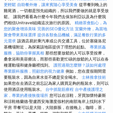
更輕鬆
自助餐外燴，讓來賓隨心享受美食
從早餐到晚上的
雞尾酒，一切都是預先組織的，所以我們要做的就是享受放
鬆。 讓我們看看為什麼今年我們去保加利亞以及為什麼我
們相信Unitravel組織這次旅行的原因。
精緻茶會點心，為
您的聚會增添美味
完善的SEO優化方法
宜蘭外燴，為當地
聚會帶來美味選擇
提供各類食品機械，滿足餐飲行業的多
元需求
該酒店易於乘汽車或公共交通工具，位於塞薩洛尼
基機場附近，為探索該地區提供了理想的起點。
專業抓姦
服務，協助你掌握真相
那些想要放鬆的人可以享受按摩，
桑拿浴和美容療法，而那些喜歡更忙碌的放鬆的人可以在各
種運動場和健身廳裡找到。
護照過期怎麼辦？該如何處理
專業眼科服務，照顧您的視力健康
例如，您在度假期間需
要瓶裝水，因為自來水並不總是安全喝水。
士林推拿技術
如果您在去酒店之前忘記為家人購買足夠的瓶裝水，則可以
使用酒店使用瓶裝水。
台中抓龍筋療程
台中產後護理之
家，專業的產後恢復場所
您可以在涼鞋，牙買加懷特豪斯
和涼鞋格蘭德·聖盧西安海灘度假村的南部海岸上找到水下
平房 早餐可以是大陸，大陸膨脹，在後晚上，咖啡，茶，