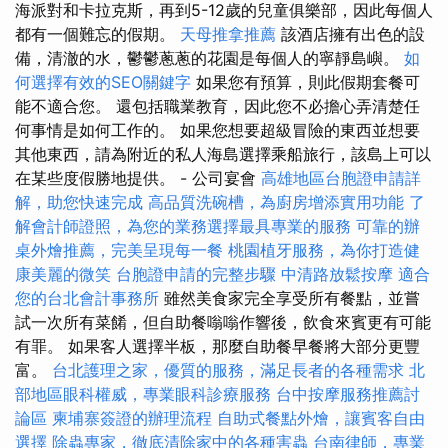
海派對和卡拉克斯，再到5-12歲的兒童俱樂部，因此每個人
都有一個難忘的假期。
天母推拿推薦
該酒店擁有出色的設
備，清澈的水，鬱鬱蔥蔥的花園是每個人的寧靜島嶼。
如
何選擇有效的SEO關鍵字
如果您有預算，則此假期套餐可
能不適合您。 還包括職業教育，因此您不必擔心弄清楚任
何事情是如何工作的。 如果您想要超級冒險的東西並想要
其他東西，請為附近的私人海島選擇乘船旅行，該島上可以
在某些度假勝地提供。 - 公司宴會
高雄地區台胞證申請詳
解，助您快速完成
高品質洗碗槽，為廚房增添實用功能
了
解會計師證照，為您的業務選擇最具專業的服務
可靠的辦
桌外燴推薦，完美呈現每一餐
桃園植牙服務，為你打造健
康美麗的微笑
台胞證申請的完整步驟
中清路放鬆按摩
適合
您的台北會計事務所
雖然美食家完全享受所有餐點，並嘗
試一次所有菜餚，但自助餐嗡嗡作響後，飲食來賓更有可能
有罪。 如果客人選擇半板，那麼自助餐早餐將大部分更豐
富。
台北護理之家，優質的服務，滿足長者的各種需求
北
部地區眼科權威，專業眼科診療服務
台中按摩服務推薦討
論區
柬埔寨簽證的辦理流程
自助式餐點外燴，讓賓客自由
選擇
除蟲專家，徹底清除家中的各種害蟲
台南律師，專業