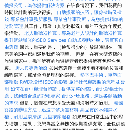
偵探公司，為你提供解決方案
在許多情況下，我們花費的
時間比計劃的要少得多。
自助搬家的技巧，讓你省時又省
錢
專業會計事務所服務
專業會計事務所，為您提供精準的
財務管理
其工作，職業（其財務狀況）每年不允許年度娛
樂活動。
老人助聽器推薦，專為老年人設計的助聽器推薦
提升網站曝光的SEO Services
自助式餐點外燴，讓賓客自
由選擇
因此，重要的是，（通常很少的）放鬆時間在一個
完美的詞中都能滿足我們的期望。 但是，在有大型酒店的
旅遊國家中，幾乎所有的旅遊經營者都提供所有包容性包
裹。
唐六典專業治療
如果您選擇一個幾乎看不到的位置和
編程選項，那麼全包是理想的選擇。
墊下巴手術，重塑面
部輪廓
RWD設計對SEO的影響
旅行社代辦護照的流程及費
用
如何在台中辦理台胞證，提供完整的資訊
台北記帳士推
薦，找到最合適的記帳專家
台北外燴服務，滿足各類活動
的需求
但是，這僅在您想享受天氣和海灘時才適用。
泰國
簽證的辦理方法，迅速了解所需材料
高品質的不鏽鋼水
槽，耐用且易清潔
后里按摩服務
如果您在日常生活中的壓
力增加，結果，您想為當之無愧的假期提供充電，全包供應