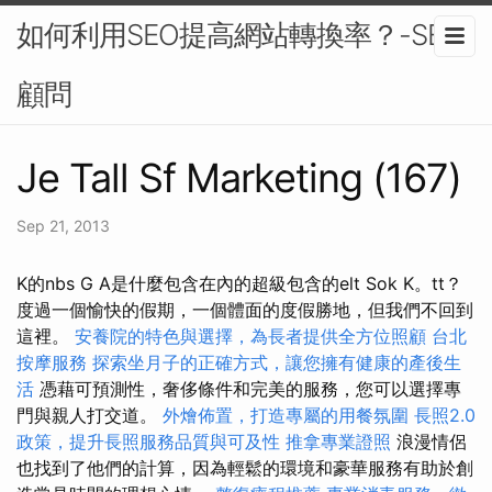
如何利用SEO提高網站轉換率？-SEO
顧問
Je Tall Sf Marketing (167)
Sep 21, 2013
K的nbs G A是什麼包含在內的超級包含的elt Sok K。tt？
度過一個愉快的假期，一個體面的度假勝地，但我們不回到
這裡。
安養院的特色與選擇，為長者提供全方位照顧
台北
按摩服務
探索坐月子的正確方式，讓您擁有健康的產後生
活
憑藉可預測性，奢侈條件和完美的服務，您可以選擇專
門與親人打交道。
外燴佈置，打造專屬的用餐氛圍
長照2.0
政策，提升長照服務品質與可及性
推拿專業證照
浪漫情侶
也找到了他們的計算，因為輕鬆的環境和豪華服務有助於創