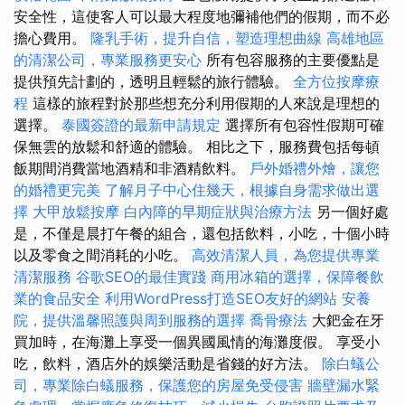
安全性，這使客人可以最大程度地彌補他們的假期，而不必
擔心費用。
隆乳手術，提升自信，塑造理想曲線
高雄地區
的清潔公司，專業服務更安心
所有包容服務的主要優點是
提供預先計劃的，透明且輕鬆的旅行體驗。
全方位按摩療
程
這樣的旅程對於那些想充分利用假期的人來說是理想的
選擇。
泰國簽證的最新申請規定
選擇所有包容性假期可確
保無雲的放鬆和舒適的體驗。 相比之下，服務費包括每頓
飯期間消費當地酒精和非酒精飲料。
戶外婚禮外燴，讓您
的婚禮更完美
了解月子中心住幾天，根據自身需求做出選
擇
大甲放鬆按摩
白內障的早期症狀與治療方法
另一個好處
是，不僅是晨打午餐的組合，還包括飲料，小吃，十個小時
以及零食之間消耗的小吃。
高效清潔人員，為您提供專業
清潔服務
谷歌SEO的最佳實踐
商用冰箱的選擇，保障餐飲
業的食品安全
利用WordPress打造SEO友好的網站
安養
院，提供溫馨照護與周到服務的選擇
喬骨療法
大鈀金在牙
買加時，在海灘上享受一個異國風情的海灘度假。 享受小
吃，飲料，酒店外的娛樂活動是省錢的好方法。
除白蟻公
司，專業除白蟻服務，保護您的房屋免受侵害
牆壁漏水緊