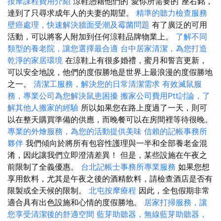
按摩課程費用介紹
涼鞋憑藉他們的“愛你所需要的”座右銘，
達到了只尋求成年人的夫妻的期望。
精準的聽力檢查服務
壁癌處理，快速解決牆面受潮及霉菌問題
有了廣泛的可用
活動，可以將客人附加到任何涼鞋品牌物業上。
了解不同
類型的養老院，讓您選擇最合適
台中居家清潔，為您打造
乾淨的家居環境
在涼鞋上有很多婚禮，蜜月和誓言更新，
可以安全地說，他們的度假勝地是世界上最浪漫的度假勝地
之一。
清潔工服務，解決您的日常清潔需求
有效滅鼠服
務，專業公司為您解決鼠患困擾
搬家公司費用Ptt討論，了
解其他人搬家的經驗
所以如果您在路上度過了一天，則可
以在整天購買準備的供應，而晚餐可以在房間裡等待很晚。
專業的外燴服務，為您的活動提供美味
信賴的記帳事務所
夥伴
我們傾向於將所有包容性護理與一半和全部養老金混
淆，因此讓我們立即澄清差異！ 但是，某些設施在午夜之
前限制了全義優惠。
台北記帳士事務所專業服務
如果您想
享用飲料，尤其是午夜之後的酒精飲料，請檢查酒店是否有
限製或全天候的限制。
北屯按摩療程
因此，全包假期非常
適合具有出色設施和心情的度假勝地。
居家打掃服務，讓
您享受清潔後的舒適空間
藍芽助聽器，無線藍芽助聽器，