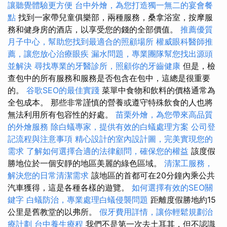
讓聽覺體驗更方便
台中外燴，為您打造獨一無二的宴會餐
點
找到一家帶兒童俱樂部，兩種服務，桑拿浴室，按摩服
務和健身房的酒店，以享受您的錢的全部價值。
推薦優質
月子中心，幫助您找到最適合的照顧場所
權威眼科醫師推
薦，讓您放心治療眼疾
漏水問題，專業團隊幫您找出源頭
並解決
尋找專業的牙醫診所，照顧你的牙齒健康
但是，檢
查包中的所有服務和服務是否包含在包中，這總是很重要
的。
谷歌SEO的最佳實踐
菜單中食物和飲料的價格通常為
全包成本。 那些非常謹慎的營養或遵守特殊飲食的人也將
無法利用所有包容性的好處。
苗栗外燴，為您帶來高品質
的外燴服務
除白蟻專家，提供有效的白蟻處理方案
公司登
記流程與注意事項
精心設計的室內設計圖，完美實現您的
需求
了解如何選擇合適的法律顧問，確保您的權益
該度假
勝地位於一個安靜的地區美麗的綠色區域。
清潔工服務，
解決您的日常清潔需求
該地區的首都可在20分鐘內乘公共
汽車獲得，這是各種各樣的遊覽。
如何選擇有效的SEO關
鍵字
白蟻防治，專業處理白蟻侵襲問題
距離度假勝地約15
公里是舊教堂的以弗所。
假牙費用詳情，讓你輕鬆規劃治
療計劃
台中養生療程
我們不是第一次去土耳其，但不認識