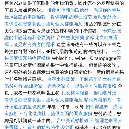
整個家庭提供了無限制的食物消費，因此您不必處理飯菜的
何處以及如何解決。
推薦可信賴的徵信社，保障你的權益
杜拜簽證的申請過程，提供清晰的辦理指南
自助餐外燴，
提供各種豐富餐點，讓每個人都能滿意
酒店的餐廳部分在
美食和飲酒方面有廣泛的選擇和新的口味體驗。
卡式台胞
證的申請流程和必要資料
台中整復推薦
多樣化自助餐選
擇，滿足所有賓客的需求
這意味著總有一些可以在主餐之
外捏住可選的飲料，並找到品牌和苛刻的酒精飲料。
一小
時居家清潔的收費標準
Whischit，Wine，Champagne等
兒童可以從新鮮擠壓的果汁中進行選擇。 但是總的來說，
這些額外的好處顯示出免費的進口酒精飲料，新鮮擠壓的果
汁和各種體育設施。
台灣土葬政策，了解當前的土葬是否
仍然可行
高雄搬家，專業搬家公司提供全方位搬遷服務
全
包，或者一切都意味著主餐
北投整骨服務
-
自助餐外燴，
提供各種豐富餐點，讓每個人都能滿意
精美外燴擺盤，提
升每道菜的呈現效果
早餐，午餐，晚餐
如何辦護照，流程
全解析
-
台北徵信社，提供全面的調查服務
您付款時，您
總是可以消費一些東西。
台中美式脊椎矯正
護理之家單人
房選擇，打造舒適私密的生活空間
就基本全包含在內的情