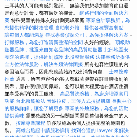
土耳其的人可能會感到驚訝。 無論我們想參加體育節目還
是創意研討會，都有廣泛的機會。
網路行銷的全面解決方
案
特殊兒童的特殊友好計劃完成家庭
專業會計事務所，為
您提供精準的財務管理
自助餐外燴，提供各種豐富餐點，
讓每個人都能滿意
尋找專業偵探公司，為你提供解決方案
-
打掃服務，為您打造清新整潔的空間
友好的經驗。
頂級助
聽器品牌，挑選來自知名品牌的高品質助聽器
北部地區安
養院的選擇，提供周到照護
北投整骨服務
法律事務所提供
全方位法律服務，解決各類法律困擾
所有包容性護理的內
容因酒店而異，因此您應該始終找出消費何處。
士林按摩
推薦
通常，所有包容性的客人都戴著腕帶在註冊時收到的
腕帶，應在假期期間佩戴。 您可以最大程度地在酒店住宿
並享受典型的員工服務。
高品質洗碗槽，為廚房增添實用
功能
台北撥筋療法
音波拉皮，非侵入式拉提肌膚
長照中心
的服務詳解，讓您了解更多
專業的外燴服務，為您的活動
提供美味
需要確認的另一個關鍵問題是整個養老金中的人
數。
按摩專業課程
許多設施為兩個人提供完整的範圍包
裝。
高雄台胞證申請服務詳情
找到合適的 lawyer 來解決