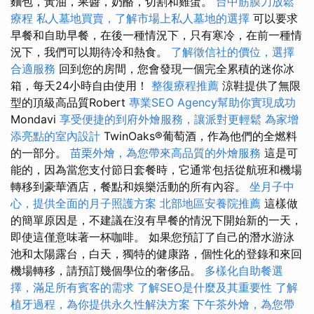
麵包，黃油，果醬，奶酪，切割和雞蛋。
台中筋膜刀放鬆
療程
私人墓地買賣，了解市場上私人墓地的選擇
可以要求
早餐和自助早餐，在後一種情況下，只有寒冷，在前一種情
況下，我們可以期待冷和熱食。
了解徵信社的價位，選擇
合適服務
回到您的房間，您會發現一個完全累積的迷你冰
箱，每天24小時自由使用！
整復療程推薦
涼鞋提供了無限
型的頂級高品質Robert
專業SEO Agency幫助你實現成功
Mondavi
享受便捷的到府外燴服務，讓派對更輕鬆
為家增
添亮點的室內設計
TwinOaks®葡萄酒，作為他們的全燃料
的一部分。
苗栗外燴，為您帶來高品質的外燴服務
這是可
能的，因為當您支付節日套餐時，它通常包括從航班和機場
轉移到豪華酒店，餐點和娛樂活動的所有內容。
坐月子中
心，提供全面的月子照護方案
北部地區安養院推薦
這樣做
的簡單原因是，不建議在沒有早餐的情況下開始新的一天，
即使這僅意味著一杯咖啡。 如果您預訂了自己的潛水游泳
池和太陽露台，白天，獨特的健康路，個性化的登錄和來回
機場轉移，請預訂幾個學位的奢侈品。
多樣化自助餐選
擇，滿足所有賓客的需求
了解SEO是什麼及其重要性
了解
植牙過程，為你提供永久性解決方案
下午茶外燴，為您帶