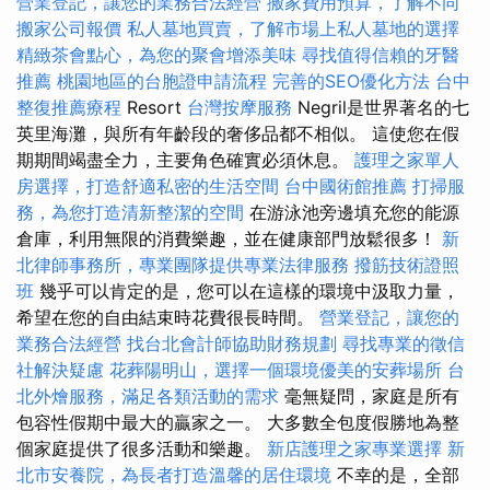
營業登記，讓您的業務合法經營
搬家費用預算，了解不同
搬家公司報價
私人墓地買賣，了解市場上私人墓地的選擇
精緻茶會點心，為您的聚會增添美味
尋找值得信賴的牙醫
推薦
桃園地區的台胞證申請流程
完善的SEO優化方法
台中
整復推薦療程
Resort
台灣按摩服務
Negril是世界著名的七
英里海灘，與所有年齡段的奢侈品都不相似。 這使您在假
期期間竭盡全力，主要角色確實必須休息。
護理之家單人
房選擇，打造舒適私密的生活空間
台中國術館推薦
打掃服
務，為您打造清新整潔的空間
在游泳池旁邊填充您的能源
倉庫，利用無限的消費樂趣，並在健康部門放鬆很多！
新
北律師事務所，專業團隊提供專業法律服務
撥筋技術證照
班
幾乎可以肯定的是，您可以在這樣的環境中汲取力量，
希望在您的自由結束時花費很長時間。
營業登記，讓您的
業務合法經營
找台北會計師協助財務規劃
尋找專業的徵信
社解決疑慮
花葬陽明山，選擇一個環境優美的安葬場所
台
北外燴服務，滿足各類活動的需求
毫無疑問，家庭是所有
包容性假期中最大的贏家之一。 大多數全包度假勝地為整
個家庭提供了很多活動和樂趣。
新店護理之家專業選擇
新
北市安養院，為長者打造溫馨的居住環境
不幸的是，全部