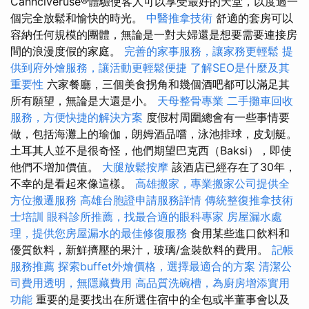
Cannciveruse®體驗使客人可以享受最好的天堂，以度過一
個完全放鬆和愉快的時光。
中醫推拿技術
舒適的套房可以
容納任何規模的團體，無論是一對夫婦還是想要需要連接房
間的浪漫度假的家庭。
完善的家事服務，讓家務更輕鬆
提
供到府外燴服務，讓活動更輕鬆便捷
了解SEO是什麼及其
重要性
六家餐廳，三個美食拐角和幾個酒吧都可以滿足其
所有願望，無論是大還是小。
天母整骨專業
二手攤車回收
服務，方便快捷的解決方案
度假村周圍總會有一些事情要
做，包括海灘上的瑜伽，朗姆酒品嚐，泳池排球，皮划艇。
土耳其人並不是很奇怪，他們期望巴克西（Baksi），即使
他們不增加價值。
大腿放鬆按摩
該酒店已經存在了30年，
不幸的是看起來像這樣。
高雄搬家，專業搬家公司提供全
方位搬遷服務
高雄台胞證申請服務詳情
傳統整復推拿技術
士培訓
眼科診所推薦，找最合適的眼科專家
房屋漏水處
理，提供您房屋漏水的最佳修復服務
食用某些進口飲料和
優質飲料，新鮮擠壓的果汁，玻璃/盒裝飲料的費用。
記帳
服務推薦
探索buffet外燴價格，選擇最適合的方案
清潔公
司費用透明，無隱藏費用
高品質洗碗槽，為廚房增添實用
功能
重要的是要找出在所選住宿中的全包或半董事會以及