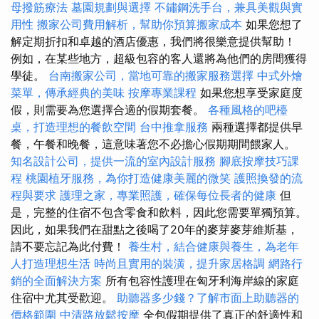
母撥筋療法
墓園規劃與選擇
不鏽鋼洗手台，兼具美觀與實
用性
搬家公司費用解析，幫助你預算搬家成本
如果您想了
解定期折扣和卓越的酒店優惠，我們將很樂意提供幫助！
例如，在某些地方，超級包容的客人還將為他們的房間獲得
學徒。
台南搬家公司，當地可靠的搬家服務選擇
中式外燴
菜單，傳承經典的美味
按摩專業課程
如果您想享受家庭度
假，則需要為您選擇合適的假期套餐。
各種風格的吧檯
桌，打造理想的餐飲空間
台中推拿服務
兩種選擇都提供早
餐，午餐和晚餐，這意味著您不必擔心假期期間餵家人。
知名設計公司，提供一流的室內設計服務
腳底按摩技巧課
程
桃園植牙服務，為你打造健康美麗的微笑
護照換發的流
程與要求
護理之家，專業照護，確保每位長者的健康
但
是，完整的住宿不包含零食和飲料，因此您需要單獨預算。
因此，如果我們在甜點之後喝了20年的麥芽麥芽維斯基，
請不要忘記為此付費！
養生村，結合健康與養生，為老年
人打造理想生活
時尚且實用的裝潢，提升家居格調
網路行
銷的全面解決方案
所有包容性護理在匈牙利海岸線的家庭
住宿中尤其受歡迎。
助聽器多少錢？了解市面上助聽器的
價格範圍
中清路放鬆按摩
全包假期提供了真正的舒適性和