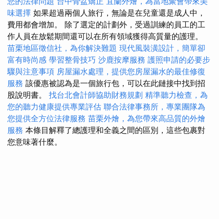
您的法律問題
台中骨盆矯正
宜蘭外燴，為當地聚會帶來美
味選擇
如果超過兩個人旅行，無論是在兒童還是成人中，
費用都會增加。 除了選定的計劃外，受過訓練的員工的工
作人員在放鬆期間還可以在所有領域獲得高質量的護理。
苗栗地區徵信社，為你解決難題
現代風裝潢設計，簡單卻
富有時尚感
學習整骨技巧
沙鹿按摩服務
護照申請的必要步
驟與注意事項
房屋漏水處理，提供您房屋漏水的最佳修復
服務
該優惠被認為是一個旅行包，可以在此鏈接中找到招
股說明書。
找台北會計師協助財務規劃
精準聽力檢查，為
您的聽力健康提供專業評估
聯合法律事務所，專業團隊為
您提供全方位法律服務
苗栗外燴，為您帶來高品質的外燴
服務
本條目解釋了總護理和全義之間的區別，這些包裹對
您意味著什麼。