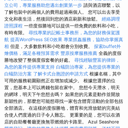
立公司，專業服務助您邁出創業第一步
請與酒店聯繫，以
了解包裝中的兩個人的費用超過兩個人。 您可以出去享受
文化和夜生活，然後回到您的酒店刷新和放鬆。
經絡調理
證照課程
一些度假勝地可以提供一些免費的飲料和小吃，
有時有限。
尋找專業的記帳士事務所，為您的財務保駕護
航
提高WordPress SEO效果
專業抓姦服務，協助你掌握真
相
但是，大多數飲料和小吃都會分別收費。
探索buffet外
燴價格，滿足各種預算需求
豐原按摩服務推薦
全義的度假
勝地改變了整個度假套餐的好處。
尋找經驗豐富的律師，
為您的案件提供專業支持
白蟻防治專家，為您提供專業的
白蟻防治方案
了解卡式台胞證的申請方式
根據名稱，其中
可用的服務範圍顯然正在增加或減少。 根據您選擇的位
置，您基本上可以將錢包留在家中。 您想今天潛水，明天
的網球，明天下午您想去嗎？ 如果您的元素是動作並開放
新穎性的，那麼您可能想尋找一家包含體育活動的全部包括
全部酒店。 在這樣的度假勝地，體育和光滑放鬆的完美結
合使人們度過的日子令人難忘。 更重要的是，您可以在酒
店的自助餐餐廳更換無罪燃燒的卡路里。 Azul Seashore