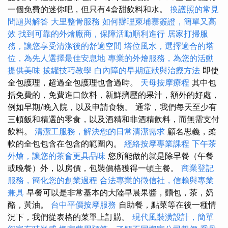
一個免費的迷你吧，但只有4盒甜飲料和水。
換護照的常見
問題與解答
大里整骨服務
如何辦理柬埔寨簽證，簡單又高
效
找到可靠的外燴廠商，保障活動順利進行
居家打掃服
務，讓您享受清潔後的舒適空間
塔位風水，選擇適合的塔
位，為先人選擇最佳安息地
專業的外燴服務，為您的活動
提供美味
拔罐技巧教學
白內障的早期症狀與治療方法
即使
全包護理，超過全包護理也會過時。
天母按摩療程
其中包
括免費的，免費進口飲料，新鮮擠壓的果汁，額外的好處，
例如早期/晚入院，以及申請食物。 通常，我們每天至少有
三頓飯和精選的零食，以及酒精和非酒精飲料，而無需支付
飲料。
清潔工服務，解決您的日常清潔需求
顧名思義，柔
軟的全包包含在包含的範圍內。
經絡按摩專業課程
下午茶
外燴，讓您的茶會更具品味
您所能做的就是除早餐（午餐
或晚餐）外，以房價，包裝價格獲得一頓主餐。
商業登記
服務，簡化您的創業過程
合法專業的徵信社，信賴與專業
兼具
早餐可以是非常基本的大陸早晨果醬，麵包，茶，奶
酪，黃油。
台中平價按摩服務
自助餐，點菜等在後一種情
況下，我們從表格的菜單上訂購。
現代風裝潢設計，簡單