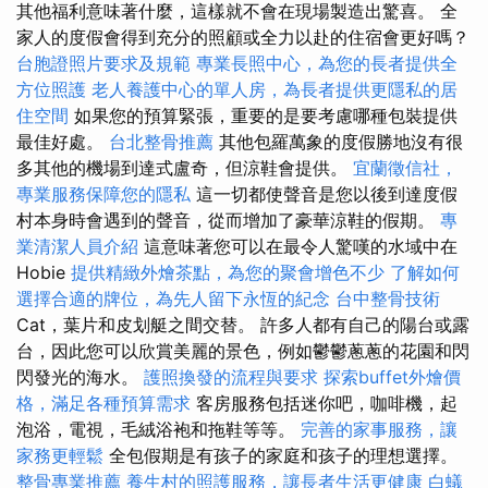
其他福利意味著什麼，這樣就不會在現場製造出驚喜。 全
家人的度假會得到充分的照顧或全力以赴的住宿會更好嗎？
台胞證照片要求及規範
專業長照中心，為您的長者提供全
方位照護
老人養護中心的單人房，為長者提供更隱私的居
住空間
如果您的預算緊張，重要的是要考慮哪種包裝提供
最佳好處。
台北整骨推薦
其他包羅萬象的度假勝地沒有很
多其他的機場到達式盧奇，但涼鞋會提供。
宜蘭徵信社，
專業服務保障您的隱私
這一切都使聲音是您以後到達度假
村本身時會遇到的聲音，從而增加了豪華涼鞋的假期。
專
業清潔人員介紹
這意味著您可以在最令人驚嘆的水域中在
Hobie
提供精緻外燴茶點，為您的聚會增色不少
了解如何
選擇合適的牌位，為先人留下永恆的紀念
台中整骨技術
Cat，葉片和皮划艇之間交替。 許多人都有自己的陽台或露
台，因此您可以欣賞美麗的景色，例如鬱鬱蔥蔥的花園和閃
閃發光的海水。
護照換發的流程與要求
探索buffet外燴價
格，滿足各種預算需求
客房服務包括迷你吧，咖啡機，起
泡浴，電視，毛絨浴袍和拖鞋等等。
完善的家事服務，讓
家務更輕鬆
全包假期是有孩子的家庭和孩子的理想選擇。
整骨專業推薦
養生村的照護服務，讓長者生活更健康
白蟻