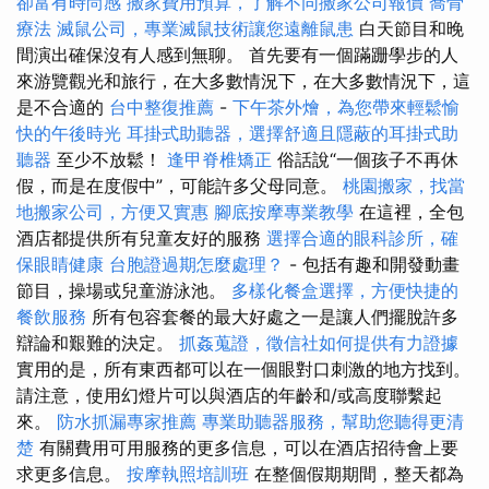
卻富有時尚感
搬家費用預算，了解不同搬家公司報價
喬骨
療法
滅鼠公司，專業滅鼠技術讓您遠離鼠患
白天節目和晚
間演出確保沒有人感到無聊。 首先要有一個蹣跚學步的人
來游覽觀光和旅行，在大多數情況下，在大多數情況下，這
是不合適的
台中整復推薦
-
下午茶外燴，為您帶來輕鬆愉
快的午後時光
耳掛式助聽器，選擇舒適且隱蔽的耳掛式助
聽器
至少不放鬆！
逢甲脊椎矯正
俗話說“一個孩子不再休
假，而是在度假中”，可能許多父母同意。
桃園搬家，找當
地搬家公司，方便又實惠
腳底按摩專業教學
在這裡，全包
酒店都提供所有兒童友好的服務
選擇合適的眼科診所，確
保眼睛健康
台胞證過期怎麼處理？
- 包括有趣和開發動畫
節目，操場或兒童游泳池。
多樣化餐盒選擇，方便快捷的
餐飲服務
所有包容套餐的最大好處之一是讓人們擺脫許多
辯論和艱難的決定。
抓姦蒐證，徵信社如何提供有力證據
實用的是，所有東西都可以在一個眼對口刺激的地方找到。
請注意，使用幻燈片可以與酒店的年齡和/或高度聯繫起
來。
防水抓漏專家推薦
專業助聽器服務，幫助您聽得更清
楚
有關費用可用服務的更多信息，可以在酒店招待會上要
求更多信息。
按摩執照培訓班
在整個假期期間，整天都為