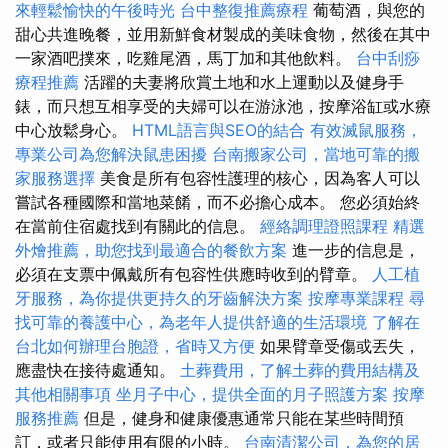
來輕鬆愉快的午後時光
台中整復推薦療程
葡萄酒，與您的
甜心共進晚餐，並用新鮮食材製成的美味食物，然後在其中
一家酒吧撲來，吃雞尾酒，馬丁加和其他飲料。
台中刮痧
療程推薦
活躍的夫妻將欣賞土地和水上運動以及健身手
錶，而只想互相享受的夫婦可以在游泳池，按摩浴缸或水療
中心放鬆身心。
HTML語言與SEO的結合
有效滅鼠服務，
專業公司為您解決鼠患困擾
台南搬家公司，當地可靠的搬
家服務選擇
美食是所有包容性護理的核心，因為客人可以
嘗試各種國際和當地菜餚，而不必擔心成本。 您必須始終
在當前住宿處找到有關此的信息。
經絡調理證照課程
精選
外燴推薦，助您找到最適合的餐飲方案
進一步的信息是，
必須在支票中佩戴所有包容性供應時收到的臂章。
人工植
牙服務，為你提供更持久的牙齒解決方案
按摩專業課程
尋
找可靠的養護中心，為老年人提供舒適的生活環境
了解在
台北如何辦理台胞證，省時又方便
如果臂章受傷或丟失，
應盡快在接待處通知。
土葬費用，了解土葬的費用結構及
其他相關事項
坐月子中心，提供全面的月子照護方案
按摩
服務推薦
但是，健身和健康優惠通常只能在某些時間預
訂，或者只能使用有限的小時。
台南清潔公司，為您的居