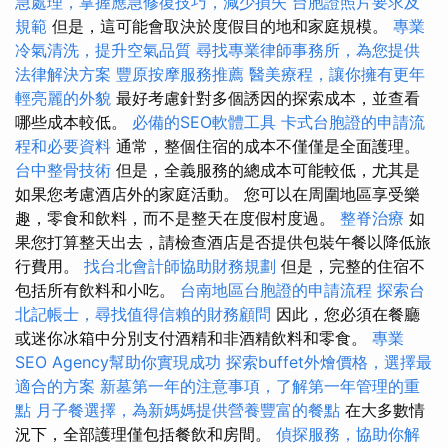
急處理，掌握應急修復技巧，減少損失
台胞證照片要求及
規範
但是，這可能會取決於度假目的地和家庭規模。
專業
冷氣清洗，提升空氣品質
尋找專業律師事務所，為您提供
法律解決方案
豐原按摩服務推薦
醫美療程，讓你擁有更年
輕亮麗的外貌
最好考慮針對多個誘因的探索成本，並查看
哪些成本較低。
必備的SEO軟體工具
卡式台胞證的申請流
程和必要資料
通常，整個住宿的成本不僅僅是全面護理。
台中整骨技術
但是，全義服務的總成本可能較低，尤其是
如果您考慮酒店外的家庭活動。 您可以在周圍地區享受樂
趣，零食和飲料，而不是整天在度假村度過。
整脊治療
如
果您打算整天出去，請檢查酒店是否提供包裝午餐以降低旅
行費用。
找台北會計師協助財務規劃
但是，完整的住宿不
包括所有飲料和小吃。
台南地區台胞證的申請流程
探索台
北記帳士，尋找值得信賴的財務顧問
因此，您必須在餐廳
或迷你冰箱中分別支付酒精和非酒精飲料和零食。
專業
SEO Agency幫助你實現成功
探索buffet外燴價格，選擇最
適合的方案
新墓第一年的注意事項，了解第一年管理的重
點
月子餐選擇，為新媽媽提供營養豐富的餐點
在大多數情
況下，全部護理僅包括餐飲和房間。
偵探服務，協助你解