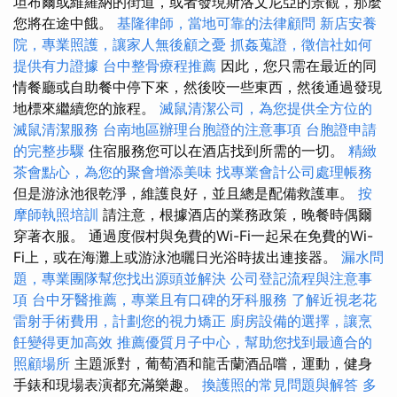
坦布爾或維羅納的街道，或者發現斯洛文尼亞的景觀，那麼
您將在途中餓。
基隆律師，當地可靠的法律顧問
新店安養
院，專業照護，讓家人無後顧之憂
抓姦蒐證，徵信社如何
提供有力證據
台中整骨療程推薦
因此，您只需在最近的同
情餐廳或自助餐中停下來，然後咬一些東西，然後通過發現
地標來繼續您的旅程。
滅鼠清潔公司，為您提供全方位的
滅鼠清潔服務
台南地區辦理台胞證的注意事項
台胞證申請
的完整步驟
住宿服務您可以在酒店找到所需的一切。
精緻
茶會點心，為您的聚會增添美味
找專業會計公司處理帳務
但是游泳池很乾淨，維護良好，並且總是配備救護車。
按
摩師執照培訓
請注意，根據酒店的業務政策，晚餐時偶爾
穿著衣服。 通過度假村與免費的Wi-Fi一起呆在免費的Wi-
Fi上，或在海灘上或游泳池曬日光浴時拔出連接器。
漏水問
題，專業團隊幫您找出源頭並解決
公司登記流程與注意事
項
台中牙醫推薦，專業且有口碑的牙科服務
了解近視老花
雷射手術費用，計劃您的視力矯正
廚房設備的選擇，讓烹
飪變得更加高效
推薦優質月子中心，幫助您找到最適合的
照顧場所
主題派對，葡萄酒和龍舌蘭酒品嚐，運動，健身
手錶和現場表演都充滿樂趣。
換護照的常見問題與解答
多