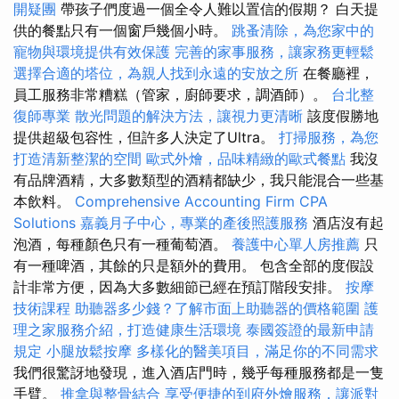
開疑團
帶孩子們度過一個全令人難以置信的假期？ 白天提
供的餐點只有一個窗戶幾個小時。
跳蚤清除，為您家中的
寵物與環境提供有效保護
完善的家事服務，讓家務更輕鬆
選擇合適的塔位，為親人找到永遠的安放之所
在餐廳裡，
員工服務非常糟糕（管家，廚師要求，調酒師）。
台北整
復師專業
散光問題的解決方法，讓視力更清晰
該度假勝地
提供超級包容性，但許多人決定了Ultra。
打掃服務，為您
打造清新整潔的空間
歐式外燴，品味精緻的歐式餐點
我沒
有品牌酒精，大多數類型的酒精都缺少，我只能混合一些基
本飲料。
Comprehensive Accounting Firm CPA
Solutions
嘉義月子中心，專業的產後照護服務
酒店沒有起
泡酒，每種顏色只有一種葡萄酒。
養護中心單人房推薦
只
有一種啤酒，其餘的只是額外的費用。 包含全部的度假設
計非常方便，因為大多數細節已經在預訂階段安排。
按摩
技術課程
助聽器多少錢？了解市面上助聽器的價格範圍
護
理之家服務介紹，打造健康生活環境
泰國簽證的最新申請
規定
小腿放鬆按摩
多樣化的醫美項目，滿足你的不同需求
我們很驚訝地發現，進入酒店門時，幾乎每種服務都是一隻
手臂。
推拿與整骨結合
享受便捷的到府外燴服務，讓派對