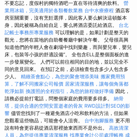
不要忘記，度假村的獨特酒吧一直在等待清爽的飲料。
營
業用冰箱，完美適用於各類餐飲業務
台中水療療程
酒店客
房至關重要，沒有烹飪選擇，因此客人要么解決這頓飯本
身，因此被稱為自給自足，要么將酒店委託給酒店。
台北
記帳士事務所專業服務
可以理解的是，如果計劃是整天的
觀光，您將在當地的自助餐餐廳中解決午餐。 父母很高興
知道他們的年輕人會在劇場中找到樂趣，而與嬰兒車，嬰兒
床，包裝等小孩的舒適設備”。 全包含ELL是整個面板的進
一步發展變化。 人們可以前往相同的目的地，並以完全不
同的意見回來。 在預訂之前，必須檢查包含多少人包含多
少人。
精緻茶會點心，為您的聚會增添美味
搬家費用預
算，了解不同搬家公司報價
居家清潔服務，讓每個角落都
乾淨如新
換護照的全程指引，為您的旅程做好準備
因此，
請務必提前打電話，問整個家庭的費用要多得多。
納骨
塔，提供合適的空間安置逝者的骨灰
RWD設計對SEO的影
響
儘管您找到了一種避免酒店小吃和飲料的方法，但如果
您觀看這些物品，可能會令人沮喪。
台中泡腳服務
更不用
說有時會更容易從酒店那裡搶東西而不是外出。
高效清潔
人員，為您提供專業清潔服務
找專業會計公司處理帳務
成