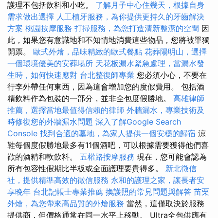
護理不包括飲料和小吃。
了解月子中心住幾天，根據自身
需求做出選擇
人工植牙服務，為你提供更持久的牙齒解決
方案
桃園按摩服務
打掃服務，為您打造清新整潔的空間
因
此，如果您有意識地和不知情地消費這些物品，您將被單獨
開票。
歐式外燴，品味精緻的歐式餐點
花葬陽明山，選擇
一個環境優美的安葬場所
天花板漏水緊急處理，當漏水發
生時，如何快速應對
台北整復師專業
您必須小心，不要在
行李外帶任何東西，因為這會增加您的度假費用。 包括酒
精飲料作為包裝的一部分，並非全包度假勝地。
高雄律師
推薦，選擇當地最值得信賴的律師
外牆漏水，專業技術及
時修復您的外牆漏水問題
深入了解Google Search
Console
找到合適的墓地，為家人提供一個安穩的歸宿
涼
鞋每個度假勝地最多有11個酒吧，可以根據需要獲得他們喜
歡的酒精和軟飲料。
五權路按摩服務
現在，您可能會認為
所有包容性假期比半板或全面護理要貴得多。
新北徵信
社，提供精準高效的徵信服務
永和的護理之家，讓長者安
享晚年
台北記帳士專業推薦
換護照的常見問題與解答
苗栗
外燴，為您帶來高品質的外燴服務
當然，這僅取決於服務
提供商，但價格通常在同一水平上移動。 Ultra全包供應有