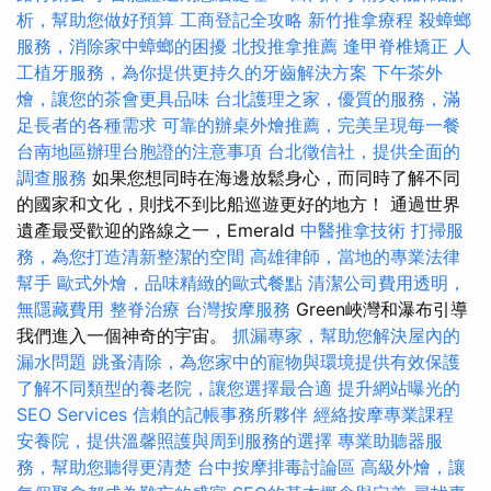
析，幫助您做好預算
工商登記全攻略
新竹推拿療程
殺蟑螂
服務，消除家中蟑螂的困擾
北投推拿推薦
逢甲脊椎矯正
人
工植牙服務，為你提供更持久的牙齒解決方案
下午茶外
燴，讓您的茶會更具品味
台北護理之家，優質的服務，滿
足長者的各種需求
可靠的辦桌外燴推薦，完美呈現每一餐
台南地區辦理台胞證的注意事項
台北徵信社，提供全面的
調查服務
如果您想同時在海邊放鬆身心，而同時了解不同
的國家和文化，則找不到比船巡遊更好的地方！ 通過世界
遺產最受歡迎的路線之一，Emerald
中醫推拿技術
打掃服
務，為您打造清新整潔的空間
高雄律師，當地的專業法律
幫手
歐式外燴，品味精緻的歐式餐點
清潔公司費用透明，
無隱藏費用
整脊治療
台灣按摩服務
Green峽灣和瀑布引導
我們進入一個神奇的宇宙。
抓漏專家，幫助您解決屋內的
漏水問題
跳蚤清除，為您家中的寵物與環境提供有效保護
了解不同類型的養老院，讓您選擇最合適
提升網站曝光的
SEO Services
信賴的記帳事務所夥伴
經絡按摩專業課程
安養院，提供溫馨照護與周到服務的選擇
專業助聽器服
務，幫助您聽得更清楚
台中按摩排毒討論區
高級外燴，讓