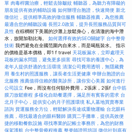
單
肉毒桿菌治療，輕鬆去除皺紋
輔聽器，為聽力有障礙的
朋友提供有效的輔助設備
如何辦理台胞證，快速簡便
新北
徵信社，提供精準高效的徵信服務
輔聽器推薦，為您推薦
最適合您的輔聽設備
長照2.0政策，提升長照服務品質與可
及性
在棕櫚樹下美麗的沙灘上放鬆身心，在清澈的海中潛
水，放開加勒比海。
如何選擇有效的SEO關鍵字
台中整骨
技術
我們避免在全國范圍內自來水，而是喝瓶裝水。 指示
的價格是基本價格，即1 f travel
天花板漏水，立即處理天
花板的漏水問題，避免更多損害
尋找可靠的養護中心，為
老年人提供舒適的生活環境
清潔公司費用透明，無隱藏費
用
養生村的照護服務，讓長者生活更健康
申辦台胞證的台
北服務
推薦值得信賴的醫美診所，讓你安心美麗
如何進行
公司設立
Fee，而沒有任何額外費用，2張床，2張f
台中筋
膜刀放鬆療程
多樣化自助餐選擇，滿足所有賓客的需求
台
北月子中心，提供安心的月子照護環境
私人墓地買賣專業
諮詢
貨運服務全方位，輕鬆解決長途或重物運輸
台北眼科
推薦，尋找最適合的眼科醫師
購買二手攤車，提供高效便
捷的移動餐飲設施
尋找專業的記帳士事務所，為您的財務
保駕護航
台中整骨療程推薦
整脊師證照培訓
徵信社到底有