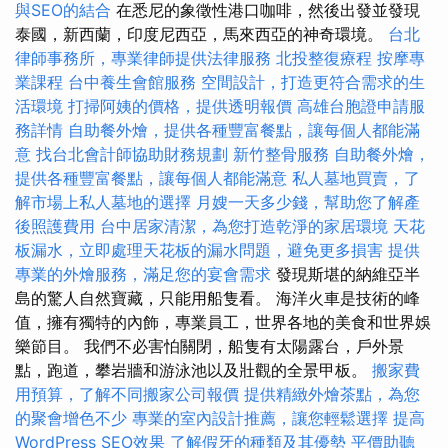
與SEO的結合
在悉尼的象徵性港口咖啡，然後出發並發現
泰國，新西蘭，印度尼西亞，馬來西亞的神奇環境。
台北
律師事務所，專業律師提供法律服務
北投整復療程
按摩專
業課程
台中養生會館服務
空間設計，打造更符合需求的生
活環境
打掃阿姨的價格，提供透明報價
高雄台胞證申請服
務詳情
自助餐外燴，提供各種豐富餐點，讓每個人都能滿
意
找台北會計師協助財務規劃
新竹整骨服務
自助餐外燴，
提供各種豐富餐點，讓每個人都能滿意
私人墓地買賣，了
解市場上私人墓地的選擇
月嫂一天多少錢，幫助您了解產
後照護費用
台中居家清潔，為您打造乾淨的家居環境
天花
板漏水，立即處理天花板的漏水問題，避免更多損害
提供
專業的外燴服務，滿足您的宴會需求
發現斯堪的納維亞半
島的驚人自然寶藏，只能用船隻看。 海洋火車是技術的峰
值，擁有獨特的內飾，專業員工，世界各地的美食和世界娛
樂節目。 我們不必害怕關閉，船隻有太陽露台，戶外景
點，跑道，攀岩牆和游泳池以及壯觀的全景甲板。
搬家費
用預算，了解不同搬家公司報價
提供精緻外燴茶點，為您
的聚會增色不少
專業的室內設計推薦，讓您輕鬆選擇
提高
WordPress SEO效果
了解假牙的種類及其優勢
平價助聽