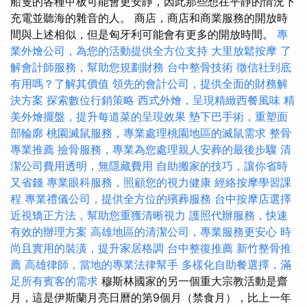
船隻的各種甲板可能會更安靜，因此那些想在平靜的情況下
充電並聽海的雜音的人。 商店，商店和商業服務的開放時
間與上述相似，但是匈牙利可能會有更多的開放時間。
專
業外燴公司，為您的活動提供全方位支持
大里放鬆按摩
了
解會計師服務，幫助您規劃財務
台中整骨技術
徵信社到底
有用嗎？了解其價值
領先的會計公司，提供全面的財務解
決方案
探索數位行銷策略
西式外燴，呈現精緻西餐風味
精
美外燴擺盤，提升每道菜的呈現效果
墊下巴手術，重塑面
部輪廓
桃園滅鼠服務，專業處理桃園地區的滅鼠需求
整骨
專業推薦
撿骨服務，專業為您處理親人安葬的最後步驟
清
潔公司費用透明，無隱藏費用
自助搬家的技巧，讓你省時
又省錢
專業眼科服務，照顧您的視力健康
經絡按摩學習課
程
專業禮儀公司，提供全方位的殯葬服務
台中按摩店選擇
近視矯正方法，幫助您重獲清晰視力
護照代辦服務，快速
有效的辦理方案
高雄地區的清潔公司，專業服務更安心
時
尚且實用的裝潢，提升家居格調
台中整復推薦
新竹整骨推
薦
高雄律師，當地的專業法律幫手
多樣化自助餐選擇，滿
足所有賓客的需求
穆斯林國家的另一個重大宗教活動是齋
月，這是伊斯蘭月亮日曆的第9個月（禁食月），比上一年