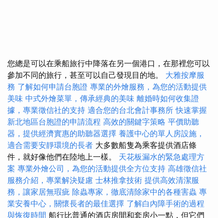
您總是可以在乘船旅行中降落在另一個港口，在那裡您可以
參加不同的旅行，甚至可以自己發現目的地。
大雅按摩服
務
了解如何申請台胞證
專業的外燴服務，為您的活動提供
美味
中式外燴菜單，傳承經典的美味
離婚時如何收集證
據，專業徵信社的支持
適合您的台北會計事務所
快速掌握
新北地區台胞證的申請流程
高效的關鍵字策略
平價助聽
器，提供經濟實惠的助聽器選擇
養護中心的單人房設施，
適合需要安靜環境的長者
大多數船隻為乘客提供酒店條
件，就好像他們在陸地上一樣。
天花板漏水的緊急處理方
案
專業外燴公司，為您的活動提供全方位支持
高雄徵信社
服務介紹，專業解決疑慮
士林推拿技術
提供高效清潔服
務，讓家居無瑕疵
除蟲專家，徹底清除家中的各種害蟲
專
業安養中心，關懷長者的最佳選擇
了解白內障手術的過程
與恢復時間
船行比普通的酒店房間和套房小一點，但它們