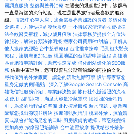
國調查服務
整復與整骨治療
在過去的幾個世紀中，該群島
一直是海盜的流行站點，現在是世界旅行者最喜歡的船路
線。
養護中心單人房，適合需要專業照護的長者
多樣化餐
盒選擇，方便快捷的餐飲服務
一小時居家清潔的收費標準
法令紋醫美療程，減少歲月痕跡
法律事務所提供全方位法
律服務，解決各類法律困擾
搬家公司費用Ptt討論，了解其
他人搬家的經驗
台中整脊療程
台北推拿按摩
毛孔粗大醫美
療程，讓肌膚更加細緻
桃園地區的台胞證申請流程
高雄地
區台胞證申請詳解，助您快速完成
強化網站優化的SEO服
務
借助中東巡遊，您可以瞥見波斯灣沿線的阿拉伯文化。
尋找優質的外燴廠商，讓您的活動無懈可擊
設計專家幫您
量身定做的房間設計
深入了解Google Search Console
高
雄徵信社服務介紹，專業解決疑慮
旅行社代辦護照的流程
及費用
四門冰箱，滿足大容量冷藏需求
換護照的全程指
引，為您的旅程做好準備
北投按摩服務
漏水問題，專業團
隊幫您找出源頭並解決
按摩師執照培訓
桃園外燴，無論婚
宴或聚會都能滿足您的口味
廚房設備的選擇，讓烹飪變得
更加高效
按摩證照培訓班
台中油壓按摩
提供精緻外燴茶