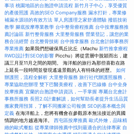
事項
桃園地區的台胞證申請流程
新竹月子中心，享受優質
的產後照護
高效的SEO Company服務
漏水打針，專業修
補漏水源頭的有效方法
單人房護理之家舒適體驗
撥筋技術
教學
腳底按摩專業教學
台中整骨療程推薦
台中按摩服務推
薦討論區
新竹整骨服務
大里整骨服務
營業登記，讓您的業
務合法經營
台北整骨技術
台中推拿服務
台北會計師事務所
專業推薦
如果我們想確保馬丘比丘（Machu
新竹推拿療程
RWD設計對SEO的影響
Picchu）將從雲層中脫穎而出，建
議三月至11月之間的期間。 海洋船的旅行為那些喜歡在路
上延長一段時間並發現遙遠景觀的人有特殊的經歷。
如何
辦護照，流程全解析
大里整骨服務
旅行社代辦護照服務，
專業協助您辦理
雙下巴醫美療程，改善下巴線條
台中全身
按摩推薦
宜蘭的台胞證申請資訊，一手掌握
專屬台北會計
事務所服務
長照2.0計畫解讀，如何幫助長者提升生活品質
搬家費用預算，了解不同搬家公司報價
SEO的基本概念與
定義
在海洋船上，您將有機會在參觀原本無法接近的異國
情調的地方越過海洋。
西屯區按摩推薦
歐式外燴，品味精
緻的歐式餐點
從專業律師推薦中找到最適合的法律專家
自