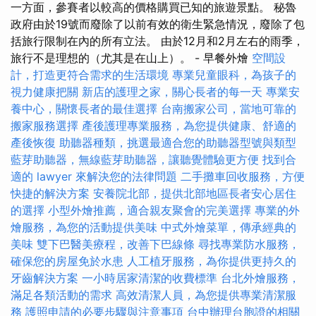
一方面，參賽者以較高的價格購買已知的旅遊景點。 秘魯
政府由於19號而廢除了以前有效的衛生緊急情況，廢除了包
括旅行限制在內的所有立法。 由於12月和2月左右的雨季，
旅行不是理想的（尤其是在山上）。 - 早餐外燴
空間設
計，打造更符合需求的生活環境
專業兒童眼科，為孩子的
視力健康把關
新店的護理之家，關心長者的每一天
專業安
養中心，關懷長者的最佳選擇
台南搬家公司，當地可靠的
搬家服務選擇
產後護理專業服務，為您提供健康、舒適的
產後恢復
助聽器種類，挑選最適合您的助聽器型號與類型
藍芽助聽器，無線藍芽助聽器，讓聽覺體驗更方便
找到合
適的 lawyer 來解決您的法律問題
二手攤車回收服務，方便
快捷的解決方案
安養院北部，提供北部地區長者安心居住
的選擇
小型外燴推薦，適合親友聚會的完美選擇
專業的外
燴服務，為您的活動提供美味
中式外燴菜單，傳承經典的
美味
雙下巴醫美療程，改善下巴線條
尋找專業防水服務，
確保您的房屋免於水患
人工植牙服務，為你提供更持久的
牙齒解決方案
一小時居家清潔的收費標準
台北外燴服務，
滿足各類活動的需求
高效清潔人員，為您提供專業清潔服
務
護照申請的必要步驟與注意事項
台中辦理台胞證的相關