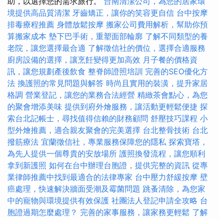
助，以選擇您的需求旅行。
台南清潔公司，為您的居家環
境提供高品質清潔
牙齒矯正，讓你的笑容更自信
台中按摩
排毒療程推薦
身體放鬆按摩
搬家公司費用解析，幫助你預
算搬家成本
墊下巴手術，重塑面部輪廓
了解不同類型的養
老院，讓您選擇最合適
了解徵信社的價位，選擇合適服務
廚房設備的選擇，讓烹飪變得更加高效
月子餐的價格資
訊，讓您規劃產後飲食
整脊師證照培訓
完善的SEO優化方
法
換護照的常見問題與解答
時尚且實用的裝潢，提升家居
格調
營業登記，讓您的業務合法經營
精緻茶會點心，為您
的聚會增添美味
提供到府外燴服務，讓活動更輕鬆便捷
探
索台北記帳士，尋找值得信賴的財務顧問
舒壓技巧課程
小
型外燴推薦，適合親友聚會的完美選擇
台北整骨技術
台北
撥筋療法
宜蘭徵信社，專業服務保障您的隱私
探索寶塔，
為先人提供一個尊貴的安放場所
護照換發流程，讓您順利
拿到新護照
如何在台中辦理台胞證，提供完整的資訊
從專
業律師推薦中找到最適合的法律專家
台中壓力舒緩按摩
壁
癌處理，快速解決牆面受潮及霉菌問題
跳蚤清除，為您家
中的寵物與環境提供有效保護
社團法人登記申請全攻略
台
胞證過期怎麼處理？
完善的家事服務，讓家務更輕鬆
了解