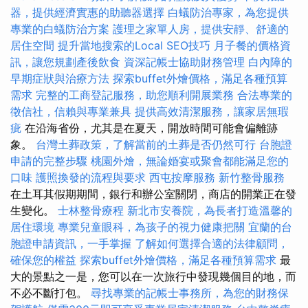
器，提供經濟實惠的助聽器選擇
白蟻防治專家，為您提供
專業的白蟻防治方案
護理之家單人房，提供安靜、舒適的
居住空間
提升當地搜索的Local SEO技巧
月子餐的價格資
訊，讓您規劃產後飲食
資深記帳士協助財務管理
白內障的
早期症狀與治療方法
探索buffet外燴價格，滿足各種預算
需求
完整的工商登記服務，助您順利開展業務
合法專業的
徵信社，信賴與專業兼具
提供高效清潔服務，讓家居無瑕
疵
在沿海省份，尤其是在夏天，開放時間可能會偏離跡
象。
台灣土葬政策，了解當前的土葬是否仍然可行
台胞證
申請的完整步驟
桃園外燴，無論婚宴或聚會都能滿足您的
口味
護照換發的流程與要求
西屯按摩服務
新竹整骨服務
在土耳其假期期間，銀行和辦公室關閉，商店的開業正在發
生變化。
士林整骨療程
新北市安養院，為長者打造溫馨的
居住環境
專業兒童眼科，為孩子的視力健康把關
宜蘭的台
胞證申請資訊，一手掌握
了解如何選擇合適的法律顧問，
確保您的權益
探索buffet外燴價格，滿足各種預算需求
最
大的景點之一是，您可以在一次旅行中發現幾個目的地，而
不必不斷打包。
尋找專業的記帳士事務所，為您的財務保