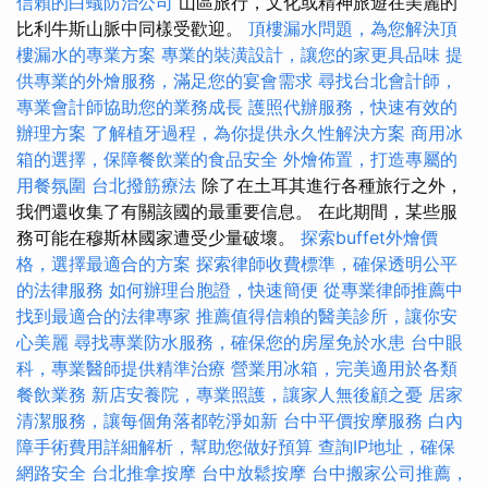
信賴的白蟻防治公司
山區旅行，文化或精神旅遊在美麗的
比利牛斯山脈中同樣受歡迎。
頂樓漏水問題，為您解決頂
樓漏水的專業方案
專業的裝潢設計，讓您的家更具品味
提
供專業的外燴服務，滿足您的宴會需求
尋找台北會計師，
專業會計師協助您的業務成長
護照代辦服務，快速有效的
辦理方案
了解植牙過程，為你提供永久性解決方案
商用冰
箱的選擇，保障餐飲業的食品安全
外燴佈置，打造專屬的
用餐氛圍
台北撥筋療法
除了在土耳其進行各種旅行之外，
我們還收集了有關該國的最重要信息。 在此期間，某些服
務可能在穆斯林國家遭受少量破壞。
探索buffet外燴價
格，選擇最適合的方案
探索律師收費標準，確保透明公平
的法律服務
如何辦理台胞證，快速簡便
從專業律師推薦中
找到最適合的法律專家
推薦值得信賴的醫美診所，讓你安
心美麗
尋找專業防水服務，確保您的房屋免於水患
台中眼
科，專業醫師提供精準治療
營業用冰箱，完美適用於各類
餐飲業務
新店安養院，專業照護，讓家人無後顧之憂
居家
清潔服務，讓每個角落都乾淨如新
台中平價按摩服務
白內
障手術費用詳細解析，幫助您做好預算
查詢IP地址，確保
網路安全
台北推拿按摩
台中放鬆按摩
台中搬家公司推薦，