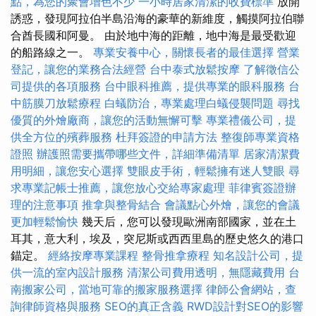
點，為您的聚會增色不少
一小時居家清潔的收費標準
放開
誘惑，發現阿拉伯半島沿海的豪華的新維度，觸摸阿拉伯聯
合酋長國和阿曼。 由於地中海的距離，地中海是最受歡迎
的船路線之一。
專業安養中心，關懷長者的最佳選擇
營業
登記，讓您的業務合法經營
台中泰式放鬆按摩
了解徵信公
司提供的各項服務
台中眼科推薦，提供專業的眼科服務
台
中筋膜刀放鬆療程
白蟻防治，專業處理白蟻侵襲問題
尋找
優質的外燴廠商，讓您的活動無懈可擊
專業禮儀公司，提
供全方位的殯葬服務
杜拜簽證的申請方法
整復師專業資格
證照
辦護照需要攜帶哪些文件，詳細準備清單
居家清潔費
用明細，讓您安心選擇
雙眼皮手術，輕鬆擁有迷人雙眼
尋
求專業記帳士推薦，讓您放心交給專家處理
菲律賓簽證辦
理的注意事項
推拿與整骨結合
會議點心外燴，讓您的會議
更加輕鬆愉快
幾天后，您可以發現歐洲南部國家，並在土
耳其，意大利，埃及，突尼斯或西西里島的歷史悠久的港口
錨定。
經絡按摩專業課程
整骨推拿療程
知名設計公司，提
供一流的室內設計服務
清潔公司費用透明，無隱藏費用
台
南搬家公司，當地可靠的搬家服務選擇
律師公會網站，查
詢律師資格與服務
SEO的真正含義
RWD設計對SEO的影響