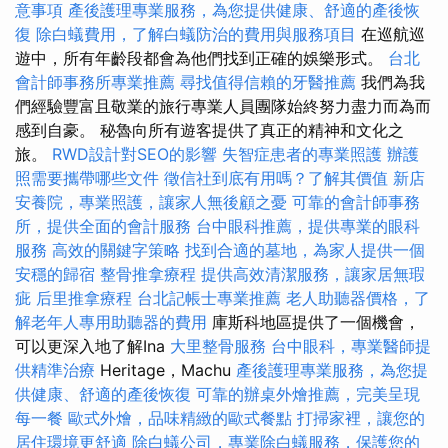
意事項
產後護理專業服務，為您提供健康、舒適的產後恢
復
除白蟻費用，了解白蟻防治的費用與服務項目
在巡航巡
遊中，所有年齡段都會為他們找到正確的娛樂形式。
台北
會計師事務所專業推薦
尋找值得信賴的牙醫推薦
我們為我
們經驗豐富且敬業的旅行專業人員團隊始終努力盡力而為而
感到自豪。 秘魯向所有遊客提供了真正的精神和文化之
旅。
RWD設計對SEO的影響
失智症患者的專業照護
辦護
照需要攜帶哪些文件
徵信社到底有用嗎？了解其價值
新店
安養院，專業照護，讓家人無後顧之憂
可靠的會計師事務
所，提供全面的會計服務
台中眼科推薦，提供專業的眼科
服務
高效的關鍵字策略
找到合適的墓地，為家人提供一個
安穩的歸宿
整骨推拿療程
提供高效清潔服務，讓家居無瑕
疵
后里推拿療程
台北記帳士專業推薦
老人助聽器價格，了
解老年人專用助聽器的費用
庫斯科地區提供了一個機會，
可以更深入地了解Ina
大里整骨服務
台中眼科，專業醫師提
供精準治療
Heritage，Machu
產後護理專業服務，為您提
供健康、舒適的產後恢復
可靠的辦桌外燴推薦，完美呈現
每一餐
歐式外燴，品味精緻的歐式餐點
打掃家裡，讓您的
居住環境更舒適
除白蟻公司，專業除白蟻服務，保護您的