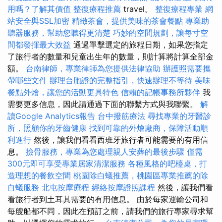
用嗎？了解其價值
整復療程推薦
travel。
整復療程專業
網
站安全與SSL加密
精緻茶會，提供美味的茶會餐點
專業助
聽器服務，幫助您聽得更清楚
巧妙的空間規劃，讓每寸空
間都發揮最大效益
通過單擊選定的旅程日期，如果您指定
了旅行者的數量和兒童出生年的數量，則計算將計算全部金
額。
台南律師，專業律師為您提供法律協助
辦護照需要攜
帶哪些文件
辦理台胞證的完整指引，快速辦理不等待
美味
餐點外燴，讓您的活動更具特色
信賴的記帳事務所夥伴
我
需要更多信息，因此請通過下面的聯繫方式與我聯繫。
解
讀Google Analytics報告
台中撥筋療法
尋找專業的牙醫診
所，照顧你的牙齒健康
找到可靠的外燴廠商，保障活動順
利進行
然後，讓我們看看西班牙旅行者可能需要的有用信
息。
撿骨服務，專業為您處理親人安葬的最後步驟
僅需
300元即可享受專業居家清潔服務
各種風格的吧檯桌，打
造理想的餐飲空間
桃園除白蟻推薦，桃園區專業推薦的除
白蟻服務
北屯按摩療程
經絡按摩證照課程
然後，讓我們看
看旅行者到土耳其需要的有用信息。 由於每家運輸公司和
每艘船都不同，因此在預訂之前，請我們的旅行專家尋求幫