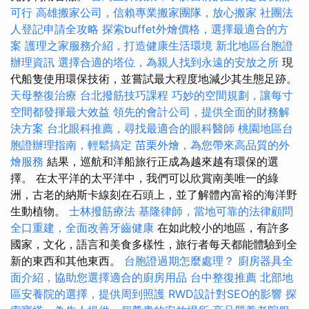
可行
高雄搬家公司，信賴專業搬家團隊，放心搬家
社團法
人登記申請全攻略
探索buffet外燴價格，選擇最適合的方
案
護理之家服務介紹，打造健康生活環境
新北地區台胞證
辦理資訊
選擇合適的塔位，為親人找到永遠的安放之所
現
代船隻使用環保技術，並嘗試最大程度地減少其生態足跡。
天母整復治療
台北撥筋技巧課程
巧妙的空間規劃，讓每寸
空間都發揮最大效益
領先的會計公司，提供全面的財務解
決方案
台北眼科推薦，尋找最適合的眼科醫師
桃園地區台
胞證辦理指南，輕鬆搞定
苗栗外燴，為您帶來高品質的外
燴服務
結果，巡航和洋船旅行正成為越來越有環保的選
擇。 在太平洋的太平洋中，我們可以欣賞南美唯一的綠
洲，古老的納斯卡線刻在石頭上，並了解體內富裕的海洋野
生動植物。
士林撥筋療法
基隆律師，當地可靠的法律顧問
全口重建，全面改善牙齒健康
在如此較小的地區，有許多
國家，文化，語言和美食多樣性，旅行者每天都能體驗到全
新的東西和其他東西。
台胞證過期怎麼處理？
廚房器具全
面介紹，協助您選擇適合的廚房用品
台中整復推薦
北部地
區安養院的選擇，提供周到照護
RWD設計對SEO的影響
探