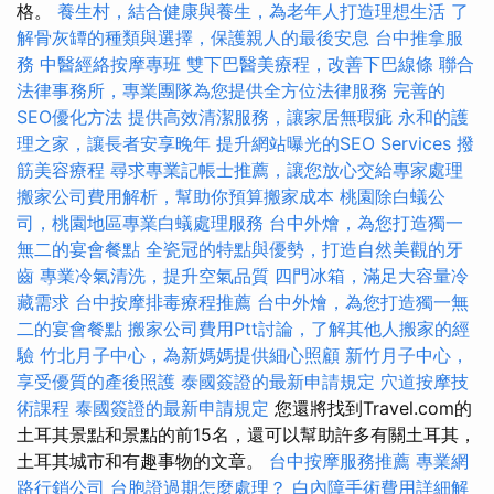
格。
養生村，結合健康與養生，為老年人打造理想生活
了
解骨灰罈的種類與選擇，保護親人的最後安息
台中推拿服
務
中醫經絡按摩專班
雙下巴醫美療程，改善下巴線條
聯合
法律事務所，專業團隊為您提供全方位法律服務
完善的
SEO優化方法
提供高效清潔服務，讓家居無瑕疵
永和的護
理之家，讓長者安享晚年
提升網站曝光的SEO Services
撥
筋美容療程
尋求專業記帳士推薦，讓您放心交給專家處理
搬家公司費用解析，幫助你預算搬家成本
桃園除白蟻公
司，桃園地區專業白蟻處理服務
台中外燴，為您打造獨一
無二的宴會餐點
全瓷冠的特點與優勢，打造自然美觀的牙
齒
專業冷氣清洗，提升空氣品質
四門冰箱，滿足大容量冷
藏需求
台中按摩排毒療程推薦
台中外燴，為您打造獨一無
二的宴會餐點
搬家公司費用Ptt討論，了解其他人搬家的經
驗
竹北月子中心，為新媽媽提供細心照顧
新竹月子中心，
享受優質的產後照護
泰國簽證的最新申請規定
穴道按摩技
術課程
泰國簽證的最新申請規定
您還將找到Travel.com的
土耳其景點和景點的前15名，還可以幫助許多有關土耳其，
土耳其城市和有趣事物的文章。
台中按摩服務推薦
專業網
路行銷公司
台胞證過期怎麼處理？
白內障手術費用詳細解