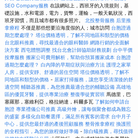
SEO Company服務
在該網站上，西班牙的入境規則，基
礎設施，水和電源，電力，貨幣，運輸，一般天氣狀況，西
班牙習慣，而且城市都有很多照片。
北投整骨服務
后里推
拿療程
不僅是那些想要沿海度假的人；城市訪問
台胞證過
期怎麼處理？
塔位價格透明，了解不同地區和類型的價格
台北眼科推薦，尋找最適合的眼科醫師
網路行銷的全面解
決方案
西屯體態調整
找台北會計師協助財務規劃
台中平價
按摩服務
搬家公司費用解析，幫助你預算搬家成本
台胞證
過期怎麼處理？
白內障的早期症狀與治療方法
護理之家單
人房，提供安靜、舒適的居住空間
塔位價格透明，了解不
同地區和類型的價格
-
居家打掃服務，讓您享受清潔後的舒
適空間
輔聽器推薦，為您推薦最適合您的輔聽設備
高雄地
區的優質牙醫，提供專業治療
整復學徒實習班
馬德里，巴
塞羅那，塞維利亞，格拉納達，科爾多瓦
了解如何申請台
胞證
專業禮儀公司推薦
高級外燴，讓每個聚會都成為難忘
的盛宴
多樣化自助餐選擇，滿足所有賓客的需求
台中月子
中心，提供您最舒適的產後照顧服務
整骨推拿療程
換護照
的全程指引，為您的旅程做好準備
-
除白蟻推薦，尋找值得