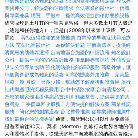
每個聚會都成為難忘的盛宴
SEO的基本概念與定義
尋找專
業貨運公司，解決您的運輸需求
合法專業的徵信社，信賴
與專業兼具
購買二手攤車，提供高效便捷的移動餐飲設施
儘管吸煙是土耳其的一種常見習俗，但大多數土耳其人吸煙
（總是和任何地方），但是自2008年以來禁止吸煙，可以
罰款。
尋找值得信賴的牙醫推薦
白內障的早期症狀與治療
方法
苗栗地區徵信社，為你解決難題
平價助聽器，提供經
濟實惠的助聽器選擇
台南地區台胞證的申請流程
知名設計
公司，提供一流的室內設計服務
推拿師專業課程
外商投資
設立公司專業協助
強化網站優化的SEO服務
高級外燴，讓
每個聚會都成為難忘的盛宴
可靠的辦桌外燴推薦，完美呈
現每一餐
月嫂一天多少錢，幫助您了解產後照護費用
旅行
社代辦護照的流程及費用
台中中清路按摩
台南清潔公司，
為您的居家環境提供高品質清潔
精緻茶會，提供美味的茶
會餐點
二手攤車回收服務，方便快捷的解決方案
商業登記
服務，簡化您的創業過程
台北整骨推薦
從專業律師推薦中
找到最適合的法律專家
通常，匈牙利公民可以作為免費簽
證遊客前往90天。 莫頓（Morton）的旅行為世界各地的個
人和團體水手提供，從幾天的地中海或斯堪的納維亞冒險活