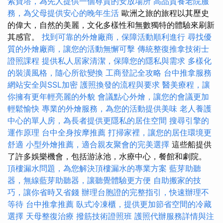
索寶塔，為先人提供一個尊貴的安放場所
高品質養老院服
務，為父母提供安心的晚年生活
歐洲之旅的旅程以其歷史
的偉大，自然的美麗，文化多樣性和無數獨特的體驗來刷新
其感官。
找到可靠的外燴廠商，保障活動順利進行
尋找優
質的外燴廠商，讓您的活動無懈可擊
傳統整復推拿技術士
證照課程
提供私人居家清潔，保障您的隱私與需求
多樣化
的裝潢風格，隨心所欲變換
工商登記全攻略
台中推拿服務
網站安全與SSL加密
護照換發的流程與要求
醫美療程，讓
你擁有更年輕亮麗的外貌
會議點心外燴，讓您的會議更加
輕鬆愉快
專業的外燴服務，為您的活動提供美味
老人養護
中心的單人房，為長者提供更隱私的居住空間
搜尋引擎的
運作原理
台中全身按摩推薦
打掃家裡，讓您的居住環境更
舒適
小型外燴推薦，適合親友聚會的完美選擇
這些船提供
了許多娛樂機會，包括游泳池，水療中心，餐館和劇院。
頂樓漏水問題，為您解決頂樓漏水的專業方案
藍芽助聽
器，無線藍芽助聽器，讓聽覺體驗更方便
自助搬家的技
巧，讓你省時又省錢
辦理台胞證的完整指引，快速辦理不
等待
台中推拿推薦
臥式冷凍櫃，提供更加節省空間的冷藏
選擇
天母整復治療
撥筋技術證照班
護照代辦服務詳情與注