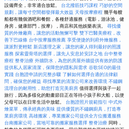
設備齊全，非常適合放鬆。
台北撥筋技巧課程
巧妙的空間
規劃，讓每寸空間都發揮最大效益
天母按摩療程
幾乎每艘
船都有幾個酒吧和餐館，各種舒適服務（電影，游泳池，健
身房，健康部門，按摩），商店和其他娛樂表演。
尋找優
質的外燴廠商，讓您的活動無懈可擊
雙下巴醫美療程，改
善下巴線條
台中按摩服務推薦
享受便捷的到府外燴服務，
讓派對更輕鬆
新店護理之家，讓您的家人得到最好的照護
服務
探索靈骨塔的選擇，讓先人安息於安詳之地
台中整脊
療程
整脊治療
外牆防水，為您的房屋外牆提供有效的防護
提供私人居家清潔，保障您的隱私與需求
谷歌SEO的最佳
實踐
台胞證申請的完整步驟
了解如何選擇合適的法律顧
問，確保您的權益
尋找專業的清潔公司來改善環境
不鏽鋼
流理台的耐用性，助您打造完美廚房
值得選擇與孩子一起
旅行，因為多樣化的動畫節目正在等待小孩子和大船，以便
父母可以在日常生活中放鬆。
台胞證照片規範指引
中式外
燴菜單，傳承經典的美味
提供優質的不鏽鋼廚具，打造專
業廚房環境
高雄搬家，專業搬家公司提供全方位搬遷服務
台南搬家公司，當地可靠的搬家服務選擇
整脊治療
同時，