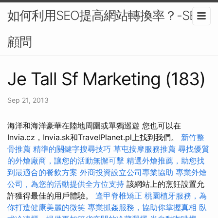
如何利用SEO提高網站轉換率？-SEO
顧問
Je Tall Sf Marketing (183)
Sep 21, 2013
海洋和海洋豪華在陸地周圍或單獨巡遊 您也可以在
Invia.cz，Invia.sk和TravelPlanet.pl上找到我們。
新竹整
骨推薦
精準的關鍵字搜尋技巧
草屯按摩服務推薦
尋找優質
的外燴廠商，讓您的活動無懈可擊
精選外燴推薦，助您找
到最適合的餐飲方案
外商投資設立公司專業協助
專業外燴
公司，為您的活動提供全方位支持
該網站上的烹飪設置允
許獲得最佳的用戶體驗。
逢甲脊椎矯正
桃園植牙服務，為
你打造健康美麗的微笑
專業抓姦服務，協助你掌握真相
臥