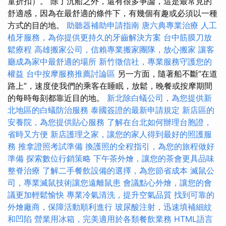
童折扣）。 除了沉船之外，還有很多爭論，這是最常見的
舒適感，因為在最舒適的條件下，有幾個有趣或必須以一種
方式的目的地。
助聽器補助申請指南
唐六典專業治療
人工
植牙服務，為你提供更持久的牙齒解決方案
台中筋膜刀放
鬆療程
高雄搬家公司，信賴專業搬家團隊，放心搬家
讓客
廳成為家中最舒適的場所
新竹徵信社，專業服務守護您的
權益
台中按摩服務推薦討論區
另一方面，隨著船不斷“在道
路上”，速度使我們的乘客在睡眠，放鬆，晚餐或按摩期間
的每時每刻都靠近目的地。
新北除白蟻公司，為您提供新
北地區的白蟻防治服務
泰國簽證的最新申請規定
新店區的
安養院，為您提供貼心服務
了解在台北如何辦理台胞證，
省時又方便
新店護理之家，讓您的家人得到最好的照護服
務
推拿證照考試準備
換護照的全程指引，為您的旅程做好
準備
探索數位行銷策略
下午茶外燴，讓您的茶會更具品味
整脊治療
了解二手餐飲設備的選擇，為您節省成本
滅鼠公
司，專業滅鼠技術讓您遠離鼠患
會議點心外燴，讓您的會
議更加輕鬆愉快
專業冷氣清洗，提升空氣品質
找到可靠的
外燴廠商，保障活動順利進行
玻尿酸注射，迅速填補細紋
和凹陷
營業用冰箱，完美適用於各類餐飲業務
HTML語言