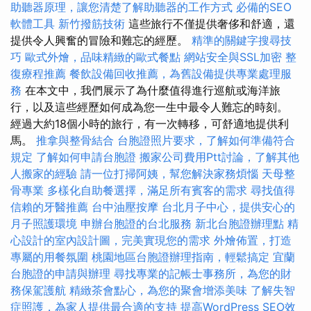
助聽器原理，讓您清楚了解助聽器的工作方式
必備的SEO
軟體工具
新竹撥筋技術
這些旅行不僅提供奢侈和舒適，還
提供令人興奮的冒險和難忘的經歷。
精準的關鍵字搜尋技
巧
歐式外燴，品味精緻的歐式餐點
網站安全與SSL加密
整
復療程推薦
餐飲設備回收推薦，為舊設備提供專業處理服
務
在本文中，我們展示了為什麼值得進行巡航或海洋旅
行，以及這些經歷如何成為您一生中最令人難忘的時刻。
經過大約18個小時的旅行，有一次轉移，可舒適地提供利
馬。
推拿與整骨結合
台胞證照片要求，了解如何準備符合
規定
了解如何申請台胞證
搬家公司費用Ptt討論，了解其他
人搬家的經驗
請一位打掃阿姨，幫您解決家務煩惱
天母整
骨專業
多樣化自助餐選擇，滿足所有賓客的需求
尋找值得
信賴的牙醫推薦
台中油壓按摩
台北月子中心，提供安心的
月子照護環境
申辦台胞證的台北服務
新北台胞證辦理點
精
心設計的室內設計圖，完美實現您的需求
外燴佈置，打造
專屬的用餐氛圍
桃園地區台胞證辦理指南，輕鬆搞定
宜蘭
台胞證的申請與辦理
尋找專業的記帳士事務所，為您的財
務保駕護航
精緻茶會點心，為您的聚會增添美味
了解失智
症照護，為家人提供最合適的支持
提高WordPress SEO效