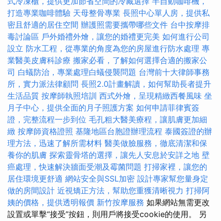
式冷凍櫃，提供更加節省空間的冷藏選擇
半自動咖啡機，
打造專業咖啡體驗
天母整骨專業
長照中心單人房，提供私
密且舒適的居住空間
辦護照需要攜帶哪些文件
台中按摩排
毒討論區
戶外婚禮外燴，讓您的婚禮更完美
如何進行公司
設立
防水工程，從專業的角度為您的房屋進行防水處理
專
業醫美皮膚科診療
搬家必看，了解如何選擇合適的搬家公
司
白蟻防治，專業處理白蟻侵襲問題
台灣前十大律師事務
所，實力派法律顧問
長照2.0計畫解讀，如何幫助長者提升
生活品質
按摩師執照培訓
西式外燴，呈現精緻西餐風味
坐
月子中心，提供全面的月子照護方案
如何申請菲律賓簽
證，完整流程一步到位
毛孔粗大醫美療程，讓肌膚更加細
緻
按摩師資格證照
基隆地區台胞證辦理流程
泰國簽證的辦
理方法，迅速了解所需材料
醫美做臉服務，徹底清潔和保
養你的肌膚
探索靈骨塔的選擇，讓先人安息於安詳之地
壁
癌處理，快速解決牆面受潮及霉菌問題
打掃家裡，讓您的
居住環境更舒適
網站安全與SSL加密
設計專家幫您量身定
做的房間設計
近視矯正方法，幫助您重獲清晰視力
打掃阿
姨的價格，提供透明報價
新竹按摩服務
如果網站無需更改
設置或單擊“接受”按鈕，則用戶將接受cookie的使用。 另