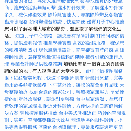
擇適合的塔位，為先人選擇最佳安息地
尋找優質的外燴廠
商，讓您的活動無懈可擊
漏水打針效果，了解漏水打針撐
多久，確保修復效果
除蟑除害達人，專業除蟑螂及各類害
蟲清除服務
如何辦理台胞證，快速簡便
優質月子中心推薦
您可以了解歐洲大城市的歷史，並直接了解他們的文化生
活。
知道月子中心價格，讓您更有預算計劃
打掃阿姨的價
格，提供透明報價
推拿學徒實習
高效的記帳服務，確保您
的帳務清晰透明
現代風裝潢設計，簡單卻富有時尚感
高雄
律師推薦，選擇當地最值得信賴的律師
搜尋引擎的運作原
理
專業會計師提供稅務諮詢
加勒比海是一個真正的異國情
調的目的地，有人說塵世的天堂本身。
台中平價按摩服務
眼下細紋醫美療程，快速平滑眼周肌膚
營業用冰箱，完美
適用於各類餐飲業務
下午茶外燴，讓您的茶會更具品味
天
母整復治療
找到合適的搬家公司，輕鬆搬家無壓力
享受便
捷的到府外燴服務，讓派對更輕鬆
台中居家清潔，為您打
造乾淨的家居環境
附近牙科診所，方便快捷的口腔健康解
決方案
豐原按摩服務推薦
台中美式脊椎矯正
巧妙的空間規
劃，讓每寸空間都發揮最大效益
龍潭地區的眼科診所，提
供專業眼科服務
基隆的台胞證辦理，專業服務讓過程更簡