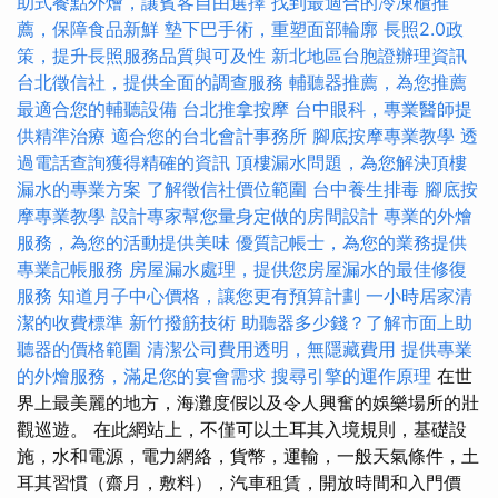
助式餐點外燴，讓賓客自由選擇
找到最適合的冷凍櫃推
薦，保障食品新鮮
墊下巴手術，重塑面部輪廓
長照2.0政
策，提升長照服務品質與可及性
新北地區台胞證辦理資訊
台北徵信社，提供全面的調查服務
輔聽器推薦，為您推薦
最適合您的輔聽設備
台北推拿按摩
台中眼科，專業醫師提
供精準治療
適合您的台北會計事務所
腳底按摩專業教學
透
過電話查詢獲得精確的資訊
頂樓漏水問題，為您解決頂樓
漏水的專業方案
了解徵信社價位範圍
台中養生排毒
腳底按
摩專業教學
設計專家幫您量身定做的房間設計
專業的外燴
服務，為您的活動提供美味
優質記帳士，為您的業務提供
專業記帳服務
房屋漏水處理，提供您房屋漏水的最佳修復
服務
知道月子中心價格，讓您更有預算計劃
一小時居家清
潔的收費標準
新竹撥筋技術
助聽器多少錢？了解市面上助
聽器的價格範圍
清潔公司費用透明，無隱藏費用
提供專業
的外燴服務，滿足您的宴會需求
搜尋引擎的運作原理
在世
界上最美麗的地方，海灘度假以及令人興奮的娛樂場所的壯
觀巡遊。 在此網站上，不僅可以土耳其入境規則，基礎設
施，水和電源，電力網絡，貨幣，運輸，一般天氣條件，土
耳其習慣（齋月，敷料），汽車租賃，開放時間和入門價