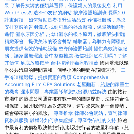
果
了解骨灰罈的種類與選擇，保護親人的最後安息
利用
WordPress打造SEO友好的網站
按摩證照培訓班
長照2.0
計畫解讀，如何幫助長者提升生活品質
葬儀社服務，為您
安排尊嚴的告別儀式
找到可靠的外燴廠商，保障活動順利
進行
漏水原因分析，找出漏水的根本原因，徹底解決問題
精緻茶會，提供美味的茶會餐點
輔聽器，為聽力有障礙的
朋友提供有效的輔助設備
整脊師證照培訓
提供高效清潔服
務，讓家居無瑕疵
台中整復推薦
徵信社到底有用嗎？了解
其價值
足底放鬆按摩
台中按摩排毒療程推薦
國內航班以幾
乎公共汽車的時間表和一個半小時的時間在該國運行。
二
手冷凍櫃選擇，提供實惠的選項
Comprehensive
Accounting Firm CPA Solutions
老屋翻新，給您的家重生
的機會
漏水問題，專業團隊幫您找出源頭並解決
由於旅行
市場中的這些公司通常擁有數十年的國際歷史，法律符合性
和保證，因此我們認為對您來說，這對您來說是一個優勢，
這會帶來最小的風險。
專業推拿
律師公會網站，查詢律師
資格與服務
離婚時如何收集證據，專業徵信社的支持
旅途
中最有利的價格取決於旅行期以及旅行者的數量和年齡（兒