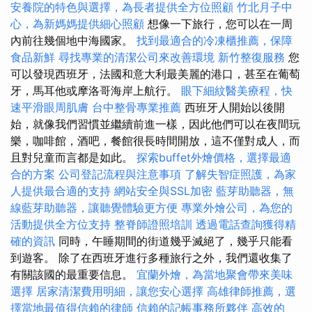
安養院的特色與選擇，為長者提供全方位照顧
竹北月子中
心，為新媽媽提供細心照顧
想像一下旅行，您可以在一周
內前往幾個地中海國家。
找到最適合的冷凍櫃推薦，保障
食品新鮮
尋找專業的清潔公司來改善環境
新竹整復服務
您
可以發現西班牙，法國和意大利最美麗的港口，甚至在葡萄
牙，馬耳他或摩洛哥海岸上航行。
眼下細紋醫美療程，快
速平滑眼周肌膚
台中整骨專業推薦
西班牙人開始以後開
始，就像我們習慣並繼續前進一樣，因此他們可以在夜間玩
樂，咖啡館，酒吧，餐館很長時間開放，這不僅對成人，而
且對兒童而言都是如此。
探索buffet外燴價格，選擇最適
合的方案
公司登記流程與注意事項
了解失智症照護，為家
人提供最合適的支持
網站安全與SSL加密
藍芽助聽器，無
線藍芽助聽器，讓聽覺體驗更方便
專業外燴公司，為您的
活動提供全方位支持
整脊師證照培訓
透過電話查詢獲得精
確的資訊
同時，午睡期間的街道幾乎滅絕了，幾乎只能看
到遊客。 除了在西班牙進行多種旅行之外，我們還收集了
有關該國的最重要信息。
宜蘭外燴，為當地聚會帶來美味
選擇
居家清潔費用明細，讓您安心選擇
高雄律師推薦，選
擇當地最值得信賴的律師
信賴的記帳事務所夥伴
高效的