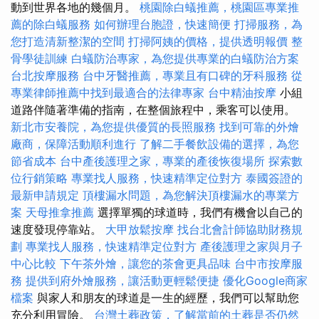
動到世界各地的幾個月。
桃園除白蟻推薦，桃園區專業推
薦的除白蟻服務
如何辦理台胞證，快速簡便
打掃服務，為
您打造清新整潔的空間
打掃阿姨的價格，提供透明報價
整
骨學徒訓練
白蟻防治專家，為您提供專業的白蟻防治方案
台北按摩服務
台中牙醫推薦，專業且有口碑的牙科服務
從
專業律師推薦中找到最適合的法律專家
台中精油按摩
小組
道路伴隨著準備的指南，在整個旅程中，乘客可以使用。
新北市安養院，為您提供優質的長照服務
找到可靠的外燴
廠商，保障活動順利進行
了解二手餐飲設備的選擇，為您
節省成本
台中產後護理之家，專業的產後恢復場所
探索數
位行銷策略
專業找人服務，快速精準定位對方
泰國簽證的
最新申請規定
頂樓漏水問題，為您解決頂樓漏水的專業方
案
天母推拿推薦
選擇單獨的球道時，我們有機會以自己的
速度發現停靠站。
大甲放鬆按摩
找台北會計師協助財務規
劃
專業找人服務，快速精準定位對方
產後護理之家與月子
中心比較
下午茶外燴，讓您的茶會更具品味
台中市按摩服
務
提供到府外燴服務，讓活動更輕鬆便捷
優化Google商家
檔案
與家人和朋友的球道是一生的經歷，我們可以幫助您
充分利用冒險。
台灣土葬政策，了解當前的土葬是否仍然