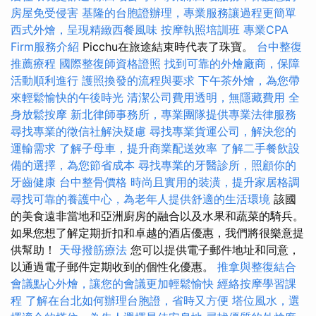
房屋免受侵害
基隆的台胞證辦理，專業服務讓過程更簡單
西式外燴，呈現精緻西餐風味
按摩執照培訓班
專業CPA
Firm服務介紹
Picchu在旅途結束時代表了珠寶。
台中整復
推薦療程
國際整復師資格證照
找到可靠的外燴廠商，保障
活動順利進行
護照換發的流程與要求
下午茶外燴，為您帶
來輕鬆愉快的午後時光
清潔公司費用透明，無隱藏費用
全
身放鬆按摩
新北律師事務所，專業團隊提供專業法律服務
尋找專業的徵信社解決疑慮
尋找專業貨運公司，解決您的
運輸需求
了解子母車，提升商業配送效率
了解二手餐飲設
備的選擇，為您節省成本
尋找專業的牙醫診所，照顧你的
牙齒健康
台中整骨價格
時尚且實用的裝潢，提升家居格調
尋找可靠的養護中心，為老年人提供舒適的生活環境
該國
的美食遠非當地和亞洲廚房的融合以及水果和蔬菜的騎兵。
如果您想了解定期折扣和卓越的酒店優惠，我們將很樂意提
供幫助！
天母撥筋療法
您可以提供電子郵件地址和同意，
以通過電子郵件定期收到的個性化優惠。
推拿與整復結合
會議點心外燴，讓您的會議更加輕鬆愉快
經絡按摩學習課
程
了解在台北如何辦理台胞證，省時又方便
塔位風水，選