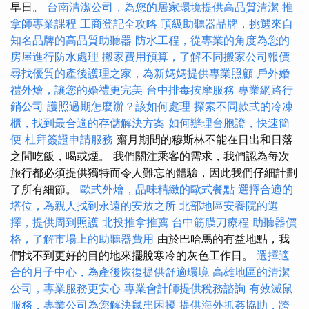
早日。
台南清潔公司，為您的居家環境提供高品質清潔
推
拿師專業課程
工商登記全攻略
頂級助聽器品牌，挑選來自
知名品牌的高品質助聽器
防水工程，從專業的角度為您的
房屋進行防水處理
搬家費用預算，了解不同搬家公司報價
尋找優質的產後護理之家，為新媽媽提供專業照顧
戶外婚
禮外燴，讓您的婚禮更完美
台中排毒按摩服務
專業網路行
銷公司
護照過期怎麼辦？該如何處理
探索不同款式的冷凍
櫃，找到最合適的存儲解決方案
如何辦理台胞證，快速簡
便
杜拜簽證申請服務
齋月期間的穆斯林不能在日出和日落
之間吃飯，喝或煙。 我們關注乘客的需求，我們認為每次
旅行都必須提供獨特而令人難忘的體驗，因此我們仔細計劃
了所有細節。
歐式外燴，品味精緻的歐式餐點
選擇合適的
塔位，為親人找到永遠的安放之所
北部地區安養院的選
擇，提供周到照護
北投推拿推薦
台中筋膜刀療程
助聽器價
格，了解市場上的助聽器費用
由於巴哈馬的有益地點，我
們找不到更好的目的地來擺脫寒冷的灰色工作日。
選擇適
合的月子中心，為產後恢復提供舒適環境
高雄地區的清潔
公司，專業服務更安心
專業會計師提供稅務諮詢
有效滅鼠
服務，專業公司為您解決鼠患困擾
提供海外抓姦協助，跨