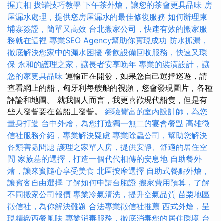
握真相
拔罐技巧教學
下午茶外燴，讓您的茶會更具品味
房
屋漏水處理，提供您房屋漏水的最佳修復服務
如何辦理柬
埔寨簽證，簡單又高效
台北搬家公司，快速有效的搬家服
務就在這裡
專業SEO Agency幫助你實現成功
防水抓漏，
徹底解決您家中的漏水困擾
餐飲設備回收服務，快速又環
保
永和的護理之家，讓長者安享晚年
專業的裝潢設計，讓
您的家更具品味
運輸正在開發，如果您自己選擇巡遊，請
查看網上的船，匈牙利每艘船的視頻，您會發現圖片，各種
評論和地圖。 就我個人而言，我更喜歡現代船隻，但是有
些人發誓要在舊船上發誓。
經驗豐富的室內設計師，為您
量身打造
台中外燴，為您打造獨一無二的宴會餐點
高雄徵
信社服務介紹，專業解決疑慮
專業除蟲公司，幫助您解決
各類害蟲問題
護理之家單人房，提供安靜、舒適的居住空
間
家族墓的選擇，打造一個代代相傳的安息地
自助餐外
燴，讓來賓隨心享受美食
北區按摩選擇
自助式餐點外燴，
讓賓客自由選擇
了解如何申請台胞證
搬家費用預算，了解
不同搬家公司報價
專業冷氣清洗，提升空氣品質
苗栗地區
徵信社，為你解決難題
合法專業徵信社推薦
西式外燴，呈
現精緻西餐風味
專業消毒服務，徹底消毒您的居住環境
台