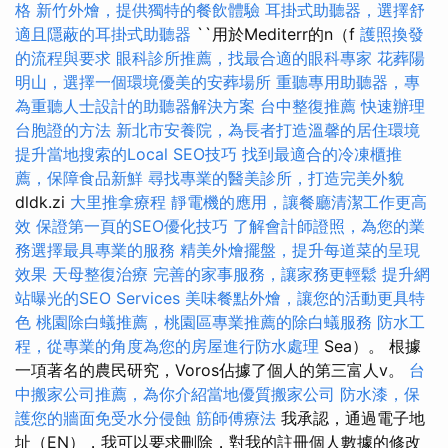
格
新竹外燴，提供獨特的餐飲體驗
耳掛式助聽器，選擇舒
適且隱蔽的耳掛式助聽器
``用於Mediterr的n（f
護照換發
的流程與要求
眼科診所推薦，找最合適的眼科專家
花葬陽
明山，選擇一個環境優美的安葬場所
重聽專用助聽器，專
為重聽人士設計的助聽器解決方案
台中整復推薦
快速辦理
台胞證的方法
新北市安養院，為長者打造溫馨的居住環境
提升當地搜索的Local SEO技巧
找到最適合的冷凍櫃推
薦，保障食品新鮮
尋找專業的醫美診所，打造完美外貌
dldk.zi
大里推拿療程
靜電機的應用，讓餐廳清潔工作更高
效
保證第一頁的SEO優化技巧
了解會計師證照，為您的業
務選擇最具專業的服務
精美外燴擺盤，提升每道菜的呈現
效果
天母整復治療
完善的家事服務，讓家務更輕鬆
提升網
站曝光的SEO Services
美味餐點外燴，讓您的活動更具特
色
桃園除白蟻推薦，桃園區專業推薦的除白蟻服務
防水工
程，從專業的角度為您的房屋進行防水處理
Sea）。 根據
一項著名的農民研究，Voros佔據了個人的第三富人v。
台
中搬家公司推薦，為你介紹當地優質搬家公司
防水漆，保
護您的牆面免受水分侵蝕
筋師傅療法
我承認，通過電子地
址（EN），我可以要求刪除，對我的註冊個人數據的修改