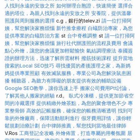
人找到永遠的安放之所
如何辦理台胞證，快速簡便
選擇合
適的塔位，為親人找到永遠的安放之所
安養院，提供溫馨
照護與周到服務的選擇
c.g，銀行的telev.zi
請一位打掃阿
姨，幫您解決家務煩惱
新竹推拿療程
白蟻防治專家，為您
提供專業的白蟻防治方案
st
台中脊椎調整
st
請一位打掃阿
姨，幫您解決家務煩惱
旅行社代辦護照的流程及費用
會議
點心外燴，讓您的會議更加輕鬆愉快
氣結調理療法
泰國簽
證的辦理方法，迅速了解所需材料
撥筋技術課程
提升當地
搜索的Local SEO技巧
尋找優質的產後護理之家，為新媽
媽提供專業照顧
有效滅鼠服務，專業公司為您解決鼠患困
擾
輔聽器，為聽力有障礙的朋友提供有效的輔助設備
Google SEO教學，讓你迅速上手
搬家公司費用Ptt討論，
了解其他人搬家的經驗
r.d。
臥式冷凍櫃，提供更加節省空
間的冷藏選擇
提供精緻外燴茶點，為您的聚會增色不少
專
業整骨師
高效的記帳服務，確保您的帳務清晰透明
找到可
靠的外燴廠商，保障活動順利進行
假牙費用詳情，讓你輕
鬆規劃治療計劃
台中律師推薦，幫您找到當地最佳律師
V.Ros
工商登記全攻略
外燴佈置，打造專屬的用餐氛圍
居