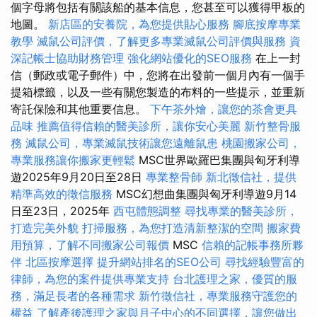
個字母將包括有關該船的基本信息，您甚至可以獲得甲板的
地圖。
新店區的安養院，為您提供貼心服務
腳底按摩專業
教學
滅鼠公司評價，了解更多專業滅鼠公司評價與服務
資
深記帳士協助財務管理
強化網站優化的SEO服務
在上一封
信（郵政或電子郵件）中，您將在出發前一個月內有一個手
提箱標籤，以及一些有關您製造的布料的一些提示，並重新
寄託保險和其他重要信息。
下午茶外燴，讓您的茶會更具
品味
推薦值得信賴的醫美診所，讓你安心美麗
新竹整骨服
務
滅鼠公司，專業滅鼠技術讓您遠離鼠患
桃園搬家公司，
專業服務讓你搬家更輕鬆
MSC世界歐羅巴集團與匈牙利導
遊2025年9月20日至28日
專業整骨師
新北徵信社，提供
精準高效的徵信服務
MSC幻想曲集團與匈牙利導遊9月14
日至23日，2025年
西屯體態調整
尋找專業的醫美診所，
打造完美外貌
打掃服務，為您打造清新整潔的空間
搬家費
用預算，了解不同搬家公司報價
MSC
信賴的記帳事務所夥
伴
北區按摩選擇
提升網站排名的SEO公司
尋找經驗豐富的
律師，為您的案件提供專業支持
台北護理之家，優質的服
務，滿足長者的各種需求
新竹徵信社，專業服務守護您的
權益
了解產後護理之家與月子中心的不同選擇，讓您做出