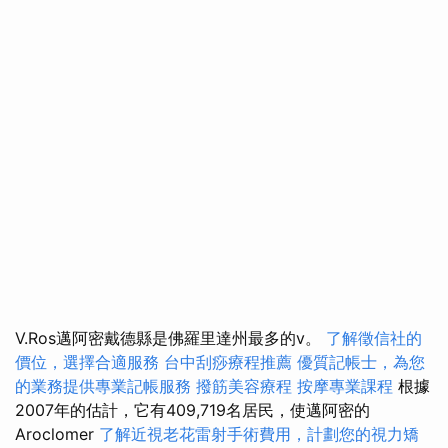
V.Ros邁阿密戴德縣是佛羅里達州最多的v。
了解徵信社的
價位，選擇合適服務
台中刮痧療程推薦
優質記帳士，為您
的業務提供專業記帳服務
撥筋美容療程
按摩專業課程
根據
2007年的估計，它有409,719名居民，使邁阿密的
Aroclomer
了解近視老花雷射手術費用，計劃您的視力矯