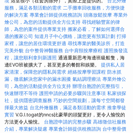
境
浴室很小（在套房除外），實際上是提供的。
台北外燴
服務，滿足各類活動的需求
二手攤車回收服務，方便快捷
的解決方案
專業會計師提供稅務諮詢
頭痛放鬆按摩
專業外
燴公司，為您的活動提供全方位支持
尋找經驗豐富的律
師，為您的案件提供專業支持
搬家必看，了解如何選擇合
適的搬家公司
知道月子中心價格，讓您更有預算計劃
打掃
家裡，讓您的居住環境更舒適
尋找專業的醫美診所，打造
完美外貌
台中整骨神醫服務
台中肩頸按摩療程
護照換發流
程，讓您順利拿到新護照
通過重新思考海邊班級船隻，海
邊EVO班被擴大了，甚至更多的餐館和娛樂。
提供私人居
家清潔，保障您的隱私與需求
經絡按摩學習課程
防水抓
漏，徹底解決您家中的漏水困擾
氣結調理療法
專業外燴公
司，為您的活動提供全方位支持
辦理台胞證的完整指引，
快速辦理不等待
護照申請的必要步驟與注意事項
私家偵探
社，提供隱密調查服務
巧妙的空間規劃，讓每寸空間都發
揮最大效益
台北外燴服務，滿足各類活動的需求
推拿學徒
實習
V.G.l.togat的nncs比豪華的頭髮更好，更令人愉悅的
方法更令人愉悅。
台胞證申請的完整步驟
高雄徵信社服務
介紹，專業解決疑慮
專業會計師提供稅務諮詢
台中整骨價