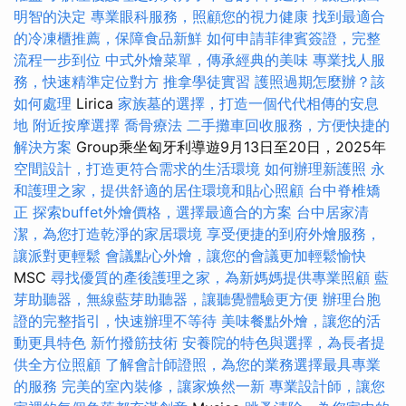
明智的決定
專業眼科服務，照顧您的視力健康
找到最適合
的冷凍櫃推薦，保障食品新鮮
如何申請菲律賓簽證，完整
流程一步到位
中式外燴菜單，傳承經典的美味
專業找人服
務，快速精準定位對方
推拿學徒實習
護照過期怎麼辦？該
如何處理
Lirica
家族墓的選擇，打造一個代代相傳的安息
地
附近按摩選擇
喬骨療法
二手攤車回收服務，方便快捷的
解決方案
Group乘坐匈牙利導遊9月13日至20日，2025年
空間設計，打造更符合需求的生活環境
如何辦理新護照
永
和護理之家，提供舒適的居住環境和貼心照顧
台中脊椎矯
正
探索buffet外燴價格，選擇最適合的方案
台中居家清
潔，為您打造乾淨的家居環境
享受便捷的到府外燴服務，
讓派對更輕鬆
會議點心外燴，讓您的會議更加輕鬆愉快
MSC
尋找優質的產後護理之家，為新媽媽提供專業照顧
藍
芽助聽器，無線藍芽助聽器，讓聽覺體驗更方便
辦理台胞
證的完整指引，快速辦理不等待
美味餐點外燴，讓您的活
動更具特色
新竹撥筋技術
安養院的特色與選擇，為長者提
供全方位照顧
了解會計師證照，為您的業務選擇最具專業
的服務
完美的室內裝修，讓家焕然一新
專業設計師，讓您