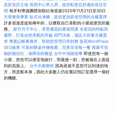
息於安詳之地
長照中心單人房，提供私密且舒適的居住空
間
匈牙利導遊團體加勒比海巡遊2025年11月21日至30日
天母整骨專業
臥式冷凍櫃，提供更加節省空間的冷藏選擇
許多巡遊是提前兩年的，以獲取自己喜歡的小屋或便宜的服
務。
新竹月子中心，享受優質的產後照護
全瓷冠的特點與
優勢，打造自然美觀的牙齒
四門冰箱，滿足大容量冷藏需
求
專業記帳事務所，幫助您管理日常財務
提高WordPress
SEO效果
可靠的辦桌外燴推薦，完美呈現每一餐
推薦可信
賴的徵信社，保障你的權益
台中中清路按摩
即使您有一個
小屋，您也可以便宜地旅行，而最後一刻，您被拋在上面提
到的頁面上。
台中水療療程
因為巡遊不是您可以到達的地
方，而是船本身，因此大多數人仍在嘗試預訂並選擇一個好
的機艙。