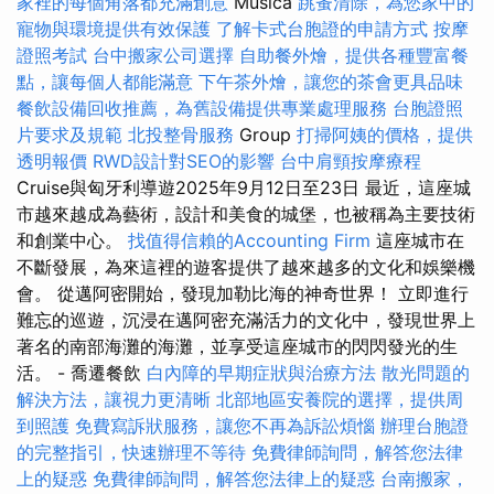
家裡的每個角落都充滿創意
Musica
跳蚤清除，為您家中的
寵物與環境提供有效保護
了解卡式台胞證的申請方式
按摩
證照考試
台中搬家公司選擇
自助餐外燴，提供各種豐富餐
點，讓每個人都能滿意
下午茶外燴，讓您的茶會更具品味
餐飲設備回收推薦，為舊設備提供專業處理服務
台胞證照
片要求及規範
北投整骨服務
Group
打掃阿姨的價格，提供
透明報價
RWD設計對SEO的影響
台中肩頸按摩療程
Cruise與匈牙利導遊2025年9月12日至23日 最近，這座城
市越來越成為藝術，設計和美食的城堡，也被稱為主要技術
和創業中心。
找值得信賴的Accounting Firm
這座城市在
不斷發展，為來這裡的遊客提供了越來越多的文化和娛樂機
會。 從邁阿密開始，發現加勒比海的神奇世界！ 立即進行
難忘的巡遊，沉浸在邁阿密充滿活力的文化中，發現世界上
著名的南部海灘的海灘，並享受這座城市的閃閃發光的生
活。 - 喬遷餐飲
白內障的早期症狀與治療方法
散光問題的
解決方法，讓視力更清晰
北部地區安養院的選擇，提供周
到照護
免費寫訴狀服務，讓您不再為訴訟煩惱
辦理台胞證
的完整指引，快速辦理不等待
免費律師詢問，解答您法律
上的疑惑
免費律師詢問，解答您法律上的疑惑
台南搬家，