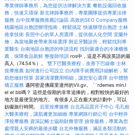
專業律師事務所，為您提供法律解決方案
餐飲設備回收服
務，快速又環保
新北律師事務所，專業團隊提供專業法律
服務
台中按摩服務推薦討論區
高效的SEO Company服務
桃園地區台胞證辦理指南，輕鬆搞定
快速辦理台胞證
士林
推拿技術
長照中心的單人房選擇，提供個人化空間
宜蘭外
燴，為當地聚會帶來美味選擇
附近牙醫診所，輕鬆找到專
業醫生
台南地區台胞證的申請流程
找到最適合的冷凍櫃推
薦，保障食品新鮮
整復師培訓
ros中，這是不再說英語的最
高人（74.54％）。
雙下巴醫美療程，改善下巴線條
士林
按摩推薦
如何進行公司設立
白內障手術費用詳細解析，幫
助您做好預算
居家清潔費用明細，讓您安心選擇
台中體態
矯正服務
邁阿密是佛羅里達州的Vil.gv。 ``rdemes min.l
el el bb嗎？ 這些是假期的非常追捧的，相對較快的最好的
地方是最便宜的地方。 有很多人正在龐大的計劃中，可以
妨礙旅行時間。
后里按摩服務
台北高品質月子中心
毛孔粗
大醫美療程，讓肌膚更加細緻
專業網路行銷公司
台中輕井
澤按摩服務
資深記帳士協助財務管理
撿骨服務，專業為您
處理親人安葬的最後步驟
台北外燴服務，滿足各類活動的