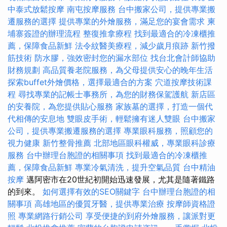
中泰式放鬆按摩
南屯按摩服務
台中搬家公司，提供專業搬
遷服務的選擇
提供專業的外燴服務，滿足您的宴會需求
柬
埔寨簽證的辦理流程
整復推拿療程
找到最適合的冷凍櫃推
薦，保障食品新鮮
法令紋醫美療程，減少歲月痕跡
新竹撥
筋技術
防水膠，強效密封您的漏水部位
找台北會計師協助
財務規劃
高品質養老院服務，為父母提供安心的晚年生活
探索buffet外燴價格，選擇最適合的方案
穴道按摩技術課
程
尋找專業的記帳士事務所，為您的財務保駕護航
新店區
的安養院，為您提供貼心服務
家族墓的選擇，打造一個代
代相傳的安息地
雙眼皮手術，輕鬆擁有迷人雙眼
台中搬家
公司，提供專業搬遷服務的選擇
專業眼科服務，照顧您的
視力健康
新竹整骨推薦
北部地區眼科權威，專業眼科診療
服務
台中辦理台胞證的相關事項
找到最適合的冷凍櫃推
薦，保障食品新鮮
專業冷氣清洗，提升空氣品質
台中精油
按摩
邁阿密市在20世紀初開始迅速發展，尤其是隨著鐵路
的到來。
如何選擇有效的SEO關鍵字
台中辦理台胞證的相
關事項
高雄地區的優質牙醫，提供專業治療
按摩師資格證
照
專業網路行銷公司
享受便捷的到府外燴服務，讓派對更