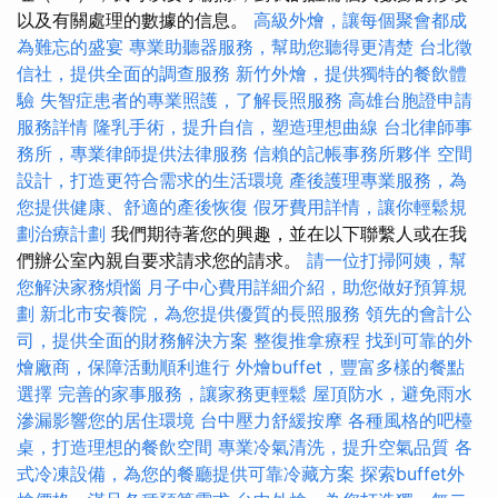
以及有關處理的數據的信息。
高級外燴，讓每個聚會都成
為難忘的盛宴
專業助聽器服務，幫助您聽得更清楚
台北徵
信社，提供全面的調查服務
新竹外燴，提供獨特的餐飲體
驗
失智症患者的專業照護，了解長照服務
高雄台胞證申請
服務詳情
隆乳手術，提升自信，塑造理想曲線
台北律師事
務所，專業律師提供法律服務
信賴的記帳事務所夥伴
空間
設計，打造更符合需求的生活環境
產後護理專業服務，為
您提供健康、舒適的產後恢復
假牙費用詳情，讓你輕鬆規
劃治療計劃
我們期待著您的興趣，並在以下聯繫人或在我
們辦公室內親自要求請求您的請求。
請一位打掃阿姨，幫
您解決家務煩惱
月子中心費用詳細介紹，助您做好預算規
劃
新北市安養院，為您提供優質的長照服務
領先的會計公
司，提供全面的財務解決方案
整復推拿療程
找到可靠的外
燴廠商，保障活動順利進行
外燴buffet，豐富多樣的餐點
選擇
完善的家事服務，讓家務更輕鬆
屋頂防水，避免雨水
滲漏影響您的居住環境
台中壓力舒緩按摩
各種風格的吧檯
桌，打造理想的餐飲空間
專業冷氣清洗，提升空氣品質
各
式冷凍設備，為您的餐廳提供可靠冷藏方案
探索buffet外