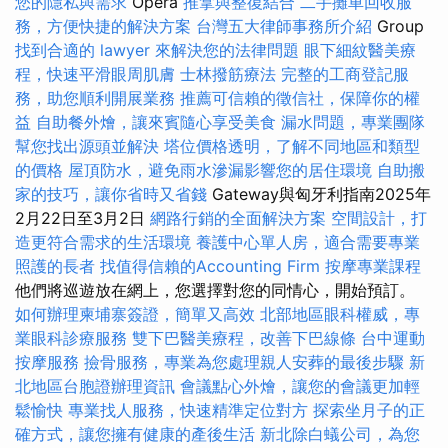
您的隱私與需求
Opera
推拿與整復結合
二手攤車回收服
務，方便快捷的解決方案
台灣五大律師事務所介紹
Group
找到合適的 lawyer 來解決您的法律問題
眼下細紋醫美療
程，快速平滑眼周肌膚
士林撥筋療法
完整的工商登記服
務，助您順利開展業務
推薦可信賴的徵信社，保障你的權
益
自助餐外燴，讓來賓隨心享受美食
漏水問題，專業團隊
幫您找出源頭並解決
塔位價格透明，了解不同地區和類型
的價格
屋頂防水，避免雨水滲漏影響您的居住環境
自助搬
家的技巧，讓你省時又省錢
Gateway與匈牙利指南2025年
2月22日至3月2日
網路行銷的全面解決方案
空間設計，打
造更符合需求的生活環境
養護中心單人房，適合需要專業
照護的長者
找值得信賴的Accounting Firm
按摩專業課程
他們將巡遊放在網上，您選擇對您的同情心，開始預訂。
如何辦理柬埔寨簽證，簡單又高效
北部地區眼科權威，專
業眼科診療服務
雙下巴醫美療程，改善下巴線條
台中運動
按摩服務
撿骨服務，專業為您處理親人安葬的最後步驟
新
北地區台胞證辦理資訊
會議點心外燴，讓您的會議更加輕
鬆愉快
專業找人服務，快速精準定位對方
探索坐月子的正
確方式，讓您擁有健康的產後生活
新北除白蟻公司，為您