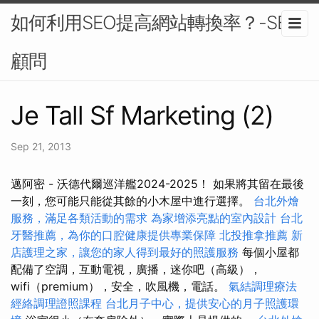
如何利用SEO提高網站轉換率？-SEO
顧問
Je Tall Sf Marketing (2)
Sep 21, 2013
邁阿密 - 沃德代爾巡洋艦2024-2025！ 如果將其留在最後
一刻，您可能只能從其餘的小木屋中進行選擇。
台北外燴
服務，滿足各類活動的需求
為家增添亮點的室內設計
台北
牙醫推薦，為你的口腔健康提供專業保障
北投推拿推薦
新
店護理之家，讓您的家人得到最好的照護服務
每個小屋都
配備了空調，互動電視，廣播，迷你吧（高級），
wifi（premium），安全，吹風機，電話。
氣結調理療法
經絡調理證照課程
台北月子中心，提供安心的月子照護環