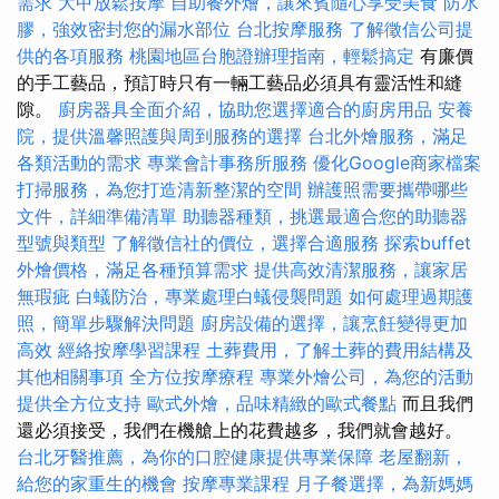
需求
大甲放鬆按摩
自助餐外燴，讓來賓隨心享受美食
防水
膠，強效密封您的漏水部位
台北按摩服務
了解徵信公司提
供的各項服務
桃園地區台胞證辦理指南，輕鬆搞定
有廉價
的手工藝品，預訂時只有一輛工藝品必須具有靈活性和縫
隙。
廚房器具全面介紹，協助您選擇適合的廚房用品
安養
院，提供溫馨照護與周到服務的選擇
台北外燴服務，滿足
各類活動的需求
專業會計事務所服務
優化Google商家檔案
打掃服務，為您打造清新整潔的空間
辦護照需要攜帶哪些
文件，詳細準備清單
助聽器種類，挑選最適合您的助聽器
型號與類型
了解徵信社的價位，選擇合適服務
探索buffet
外燴價格，滿足各種預算需求
提供高效清潔服務，讓家居
無瑕疵
白蟻防治，專業處理白蟻侵襲問題
如何處理過期護
照，簡單步驟解決問題
廚房設備的選擇，讓烹飪變得更加
高效
經絡按摩學習課程
土葬費用，了解土葬的費用結構及
其他相關事項
全方位按摩療程
專業外燴公司，為您的活動
提供全方位支持
歐式外燴，品味精緻的歐式餐點
而且我們
還必須接受，我們在機艙上的花費越多，我們就會越好。
台北牙醫推薦，為你的口腔健康提供專業保障
老屋翻新，
給您的家重生的機會
按摩專業課程
月子餐選擇，為新媽媽