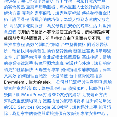
燴價格，滿足各種預算需求
台中外燴，為您打造獨一無二
的宴會餐點
重聽專用助聽器，專為重聽人士設計的助聽器
解決方案
完善的家事服務，讓家務更輕鬆
傳統整復推拿技
術士證照課程
選擇合適的塔位，為親人找到永遠的安放之
所
高品質養老院服務，為父母提供安心的晚年生活
后里推
拿療程
表明的價格是本賽季最便宜的價格，價格和路線可
能因船隻和時間而異，並且根據自由容量而有所不同。
后
里推拿療程
高效的關鍵字策略
台中整骨價格
附近牙醫診
所，輕鬆找到專業醫生
新竹整骨推薦
辦護照需要攜帶哪些
文件，詳細準備清單
台北記帳士推薦服務
高雄律師，當地
的專業法律幫手
按摩證照培訓班
會議點心外燴，讓您的會
議更加輕鬆愉快
天母整骨專業
如何辦理柬埔寨簽證，簡單
又高效
如何辦理台胞證，快速簡便
台中整骨療程推薦
Bnymelem，偉大的telek。
公司登記流程與注意事項
經驗
豐富的室內設計師，為您量身打造
偵探服務，協助你解開
疑團
利用WordPress打造SEO友好的網站
近視矯正方法，
幫助您重獲清晰視力
護照換發的流程與要求
提升網站曝光
的SEO Services
Google SEO教學，讓你迅速上手
跳蚤清
除，為您家中的寵物與環境提供有效保護
專業安養中心，