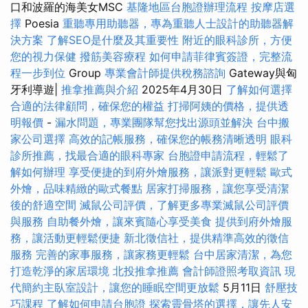
口和波羅的海美女MSC
基隆地區台胞證辦理流程
按摩店選
擇
Poesia
重聽專用助聽器，專為重聽人士設計的助聽器解
決方案
了解SEO是什麼及其重要性
附近的眼科診所，方便
您的視力保健
撥筋美容療程
如何申請菲律賓簽證，完整流
程一步到位
Group
專業會計師提供稅務諮詢
Gateway與匈
牙利導遊|
推拿推薦與介紹
2025年4月30日
了解如何選擇
合適的法律顧問，確保您的權益
打掃阿姨的價格，提供透
明報價
-
漏水問題，專業團隊幫您找出源頭並解決
台中搬
家公司選擇
高效的記帳服務，確保您的帳務清晰透明
眼科
診所推薦，找最合適的眼科專家
台胞證申請流程，輕鬆了
解如何辦理
享受便捷的到府外燴服務，讓派對更輕鬆
歐式
外燴，品味精緻的歐式餐點
居家打掃服務，讓您享受清潔
後的舒適空間
滅鼠公司評價，了解更多專業滅鼠公司評價
與服務
自助餐外燴，讓來賓隨心享受美食
提供到府外燴服
務，讓活動更輕鬆便捷
新北徵信社，提供精準高效的徵信
服務
完善的家事服務，讓家務更輕鬆
台中居家清潔，為您
打造乾淨的家居環境
北投推拿推薦
會計師證照考取資訊
現
代簡約主臥室設計，讓您的睡眠空間更放鬆
5月11日
舒壓技
巧課程
了解如何申請台胞證
探索靈骨塔的選擇，讓先人安