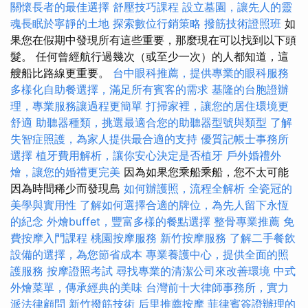
關懷長者的最佳選擇
舒壓技巧課程
設立墓園，讓先人的靈
魂長眠於寧靜的土地
探索數位行銷策略
撥筋技術證照班
如
果您在假期中發現所有這些重要，那麼現在可以找到以下頭
髮。 任何曾經航行過幾次（或至少一次）的人都知道，這
艘船比路線更重要。
台中眼科推薦，提供專業的眼科服務
多樣化自助餐選擇，滿足所有賓客的需求
基隆的台胞證辦
理，專業服務讓過程更簡單
打掃家裡，讓您的居住環境更
舒適
助聽器種類，挑選最適合您的助聽器型號與類型
了解
失智症照護，為家人提供最合適的支持
優質記帳士事務所
選擇
植牙費用解析，讓你安心決定是否植牙
戶外婚禮外
燴，讓您的婚禮更完美
因為如果您乘船乘船，您不太可能
因為時間稀少而發現島
如何辦護照，流程全解析
全瓷冠的
美學與實用性
了解如何選擇合適的牌位，為先人留下永恆
的紀念
外燴buffet，豐富多樣的餐點選擇
整骨專業推薦
免
費按摩入門課程
桃園按摩服務
新竹按摩服務
了解二手餐飲
設備的選擇，為您節省成本
專業養護中心，提供全面的照
護服務
按摩證照考試
尋找專業的清潔公司來改善環境
中式
外燴菜單，傳承經典的美味
台灣前十大律師事務所，實力
派法律顧問
新竹撥筋技術
后里推薦按摩
菲律賓簽證辦理的