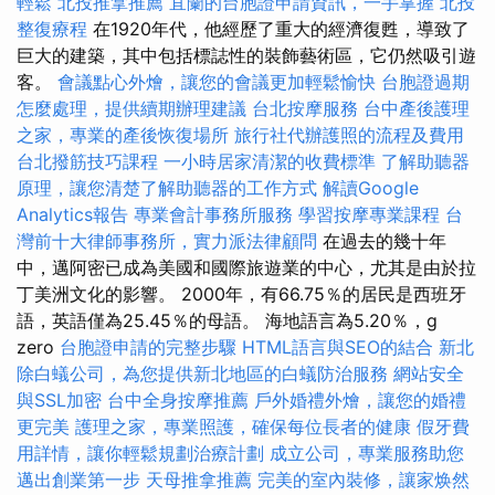
輕鬆
北投推拿推薦
宜蘭的台胞證申請資訊，一手掌握
北投
整復療程
在1920年代，他經歷了重大的經濟復甦，導致了
巨大的建築，其中包括標誌性的裝飾藝術區，它仍然吸引遊
客。
會議點心外燴，讓您的會議更加輕鬆愉快
台胞證過期
怎麼處理，提供續期辦理建議
台北按摩服務
台中產後護理
之家，專業的產後恢復場所
旅行社代辦護照的流程及費用
台北撥筋技巧課程
一小時居家清潔的收費標準
了解助聽器
原理，讓您清楚了解助聽器的工作方式
解讀Google
Analytics報告
專業會計事務所服務
學習按摩專業課程
台
灣前十大律師事務所，實力派法律顧問
在過去的幾十年
中，邁阿密已成為美國和國際旅遊業的中心，尤其是由於拉
丁美洲文化的影響。 2000年，有66.75％的居民是西班牙
語，英語僅為25.45％的母語。 海地語言為5.20％，g
zero
台胞證申請的完整步驟
HTML語言與SEO的結合
新北
除白蟻公司，為您提供新北地區的白蟻防治服務
網站安全
與SSL加密
台中全身按摩推薦
戶外婚禮外燴，讓您的婚禮
更完美
護理之家，專業照護，確保每位長者的健康
假牙費
用詳情，讓你輕鬆規劃治療計劃
成立公司，專業服務助您
邁出創業第一步
天母推拿推薦
完美的室內裝修，讓家焕然