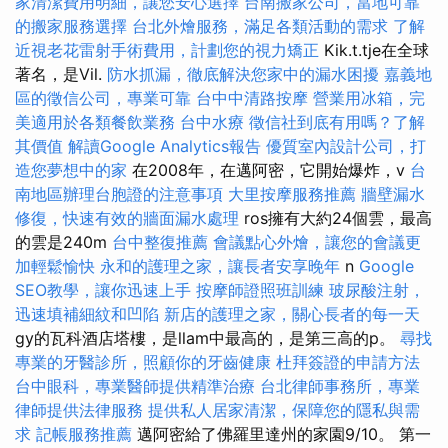
家清潔費用明細，讓您安心選擇
台南搬家公司，當地可靠
的搬家服務選擇
台北外燴服務，滿足各類活動的需求
了解
近視老花雷射手術費用，計劃您的視力矯正
Kik.t.tje在全球
著名，是Vil.
防水抓漏，徹底解決您家中的漏水困擾
嘉義地
區的徵信公司，專業可靠
台中中清路按摩
營業用冰箱，完
美適用於各類餐飲業務
台中水療
徵信社到底有用嗎？了解
其價值
解讀Google Analytics報告
優質室內設計公司，打
造您夢想中的家
在2008年，在邁阿密，它開始爆炸，v
台
南地區辦理台胞證的注意事項
大里按摩服務推薦
牆壁漏水
修復，快速有效的牆面漏水處理
ros擁有大約24個雲，最高
的雲是240m
台中整復推薦
會議點心外燴，讓您的會議更
加輕鬆愉快
永和的護理之家，讓長者安享晚年
n
Google
SEO教學，讓你迅速上手
按摩師證照班訓練
玻尿酸注射，
迅速填補細紋和凹陷
新店的護理之家，關心長者的每一天
gy的瓦科酒店塔樓，是llam中最高的，是第三高的p。
尋找
專業的牙醫診所，照顧你的牙齒健康
杜拜簽證的申請方法
台中眼科，專業醫師提供精準治療
台北律師事務所，專業
律師提供法律服務
提供私人居家清潔，保障您的隱私與需
求
記帳服務推薦
邁阿密給了佛羅里達州的家園9/10。 第一