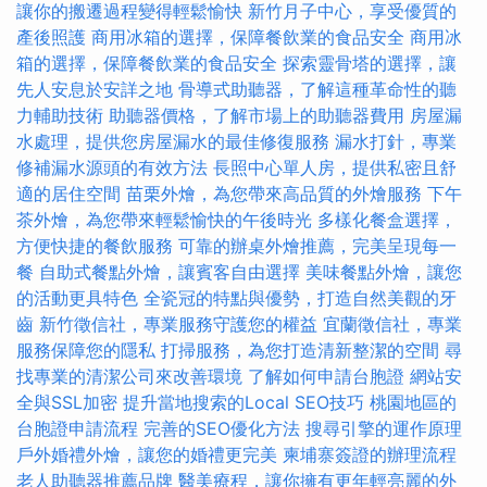
讓你的搬遷過程變得輕鬆愉快
新竹月子中心，享受優質的
產後照護
商用冰箱的選擇，保障餐飲業的食品安全
商用冰
箱的選擇，保障餐飲業的食品安全
探索靈骨塔的選擇，讓
先人安息於安詳之地
骨導式助聽器，了解這種革命性的聽
力輔助技術
助聽器價格，了解市場上的助聽器費用
房屋漏
水處理，提供您房屋漏水的最佳修復服務
漏水打針，專業
修補漏水源頭的有效方法
長照中心單人房，提供私密且舒
適的居住空間
苗栗外燴，為您帶來高品質的外燴服務
下午
茶外燴，為您帶來輕鬆愉快的午後時光
多樣化餐盒選擇，
方便快捷的餐飲服務
可靠的辦桌外燴推薦，完美呈現每一
餐
自助式餐點外燴，讓賓客自由選擇
美味餐點外燴，讓您
的活動更具特色
全瓷冠的特點與優勢，打造自然美觀的牙
齒
新竹徵信社，專業服務守護您的權益
宜蘭徵信社，專業
服務保障您的隱私
打掃服務，為您打造清新整潔的空間
尋
找專業的清潔公司來改善環境
了解如何申請台胞證
網站安
全與SSL加密
提升當地搜索的Local SEO技巧
桃園地區的
台胞證申請流程
完善的SEO優化方法
搜尋引擎的運作原理
戶外婚禮外燴，讓您的婚禮更完美
柬埔寨簽證的辦理流程
老人助聽器推薦品牌
醫美療程，讓你擁有更年輕亮麗的外