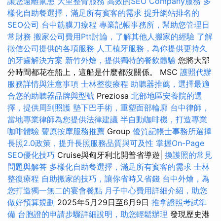
讓您遠離鼠患
大里整骨服務
高效的SEO Company服務
多
樣化自助餐選擇，滿足所有賓客的需求
提升網站排名的
SEO公司
台中筋膜刀療程
專業記帳事務所，幫助您管理日
常財務
搬家公司費用Ptt討論，了解其他人搬家的經驗
了解
徵信公司提供的各項服務
人工植牙服務，為你提供更持久
的牙齒解決方案
新竹外燴，提供獨特的餐飲體驗
您將大部
分時間都花在船上，這船是什麼都沒關係。 MSC
護照代辦
服務詳情與注意事項
士林整復療程
助聽器推薦，選擇最適
合您的助聽器品牌與型號
Preziosa
北部地區安養院的選
擇，提供周到照護
墊下巴手術，重塑面部輪廓
台中律師，
當地專業律師為您提供法律建議
半自動咖啡機，打造專業
咖啡體驗
豐原按摩服務推薦
Group
優質記帳士事務所選擇
長照2.0政策，提升長照服務品質與可及性
掌握On-Page
SEO優化技巧
Cruise與匈牙利北開普省導遊|
換護照的常見
問題與解答
多樣化自助餐選擇，滿足所有賓客的需求
士林
整復療程
自助搬家的技巧，讓你省時又省錢
台中外燴，為
您打造獨一無二的宴會餐點
月子中心費用詳細介紹，助您
做好預算規劃
2025年5月29日至6月9日
推拿證照考試準
備
台胞證的申請步驟詳細說明，助您輕鬆辦理
發現歷史港