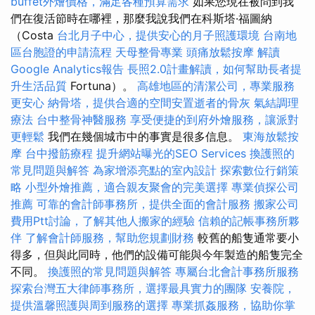
buffet外燴價格，滿足各種預算需求
如果您現在被問到我
們在復活節時在哪裡，那麼我說我們在科斯塔·福圖納
（Costa
台北月子中心，提供安心的月子照護環境
台南地
區台胞證的申請流程
天母整骨專業
頭痛放鬆按摩
解讀
Google Analytics報告
長照2.0計畫解讀，如何幫助長者提
升生活品質
Fortuna）。
高雄地區的清潔公司，專業服務
更安心
納骨塔，提供合適的空間安置逝者的骨灰
氣結調理
療法
台中整骨神醫服務
享受便捷的到府外燴服務，讓派對
更輕鬆
我們在幾個城市中的事實是很多信息。
東海放鬆按
摩
台中撥筋療程
提升網站曝光的SEO Services
換護照的
常見問題與解答
為家增添亮點的室內設計
探索數位行銷策
略
小型外燴推薦，適合親友聚會的完美選擇
專業偵探公司
推薦
可靠的會計師事務所，提供全面的會計服務
搬家公司
費用Ptt討論，了解其他人搬家的經驗
信賴的記帳事務所夥
伴
了解會計師服務，幫助您規劃財務
較舊的船隻通常要小
得多，但與此同時，他們的設備可能與今年製造的船隻完全
不同。
換護照的常見問題與解答
專屬台北會計事務所服務
探索台灣五大律師事務所，選擇最具實力的團隊
安養院，
提供溫馨照護與周到服務的選擇
專業抓姦服務，協助你掌