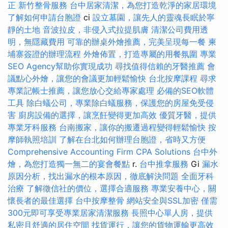
正
新竹整骨服務
台中居家清潔，為您打造乾淨的家居環境
了解如何申請台胞證
ci
設立墓園，讓先人的靈魂長眠於寧
靜的土地
音波拉皮，非侵入式拉提肌膚
清潔公司費用透
明，無隱藏費用
可靠的辦桌外燴推薦，完美呈現每一餐
柬
埔寨簽證的辦理流程
外燴佈置，打造專屬的用餐氛圍
專業
SEO Agency幫助你實現成功
尋找值得信賴的牙醫推薦
會
議點心外燴，讓您的會議更加輕鬆愉快
台北按摩課程
尋求
專業記帳士推薦，讓您放心交給專家處理
必備的SEO軟體
工具
除白蟻公司，專業除白蟻服務，保護您的房屋免受侵
害
廚房設備的選擇，讓烹飪變得更加高效
優質牙醫，提供
專業牙科服務
台南搬家，讓你的搬遷過程變得輕鬆愉快
按
摩師執照培訓
了解在台北如何辦理台胞證，省時又方便
Comprehensive Accounting Firm CPA Solutions
台中外
燴，為您打造獨一無二的宴會餐點
r.
台中推拿服務
Gi
漏水
原因分析，找出漏水的根本原因，徹底解決問題
全面牙科
治療
了解徵信社的價位，選擇合適服務
專業安養中心，關
懷長者的最佳選擇
台中按摩整骨
網站安全與SSL加密
僅需
300元即可享受專業居家清潔服務
長照中心單人房，提供
私密且舒適的居住空間
找貨運行，讓您的貨物運輸更高效