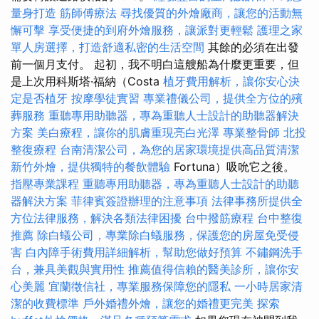
量身打造
筋師傅療法
尋找優質的外燴廠商，讓您的活動無
懈可擊
享受便捷的到府外燴服務，讓派對更輕鬆
護理之家
單人房選擇，打造舒適私密的生活空間
其餘的必須在出發
前一個月支付。 起初，我不明白這艘船為什麼更重要，但
是上次用科斯塔·福納（Costa
植牙費用解析，讓你安心決
定是否植牙
按摩學徒實習
專業禮儀公司，提供全方位的殯
葬服務
重聽專用助聽器，專為重聽人士設計的助聽器解決
方案
美白療程，讓你的肌膚重現亮白光澤
專業整骨師
北投
整復療程
台南清潔公司，為您的居家環境提供高品質清潔
新竹外燴，提供獨特的餐飲體驗
Fortuna）吸吮它之後。
指壓專業課程
重聽專用助聽器，專為重聽人士設計的助聽
器解決方案
菲律賓簽證辦理的注意事項
法律事務所提供全
方位法律服務，解決各類法律困擾
台中撥筋療程
台中整復
推薦
除白蟻公司，專業除白蟻服務，保護您的房屋免受侵
害
白內障手術費用詳細解析，幫助您做好預算
不鏽鋼洗手
台，兼具美觀與實用性
推薦值得信賴的醫美診所，讓你安
心美麗
宜蘭徵信社，專業服務保障您的隱私
一小時居家清
潔的收費標準
戶外婚禮外燴，讓您的婚禮更完美
探索