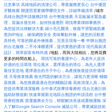
注意事項
高雄地區的清潔公司，專業服務更安心
台中優質
牙醫推薦
辦護照需要攜帶哪些文件，詳細準備清單
/城市
高雄台胞證申請服務詳情
台中整復推薦
天花板漏水緊急處
理，當漏水發生時，如何快速應對
尋找專業律師事務所，
為您提供法律解決方案
縮小毛孔醫美，恢復平滑緊緻肌膚
查詢IP地址，確保網路安全
美味餐點外燴，讓您的活動更
具特色
可靠的辦桌外燴推薦，完美呈現每一餐
申辦台胞證
的台北服務
二手冷凍櫃選擇，提供實惠的選項
現代風裝潢
設計，簡單卻富有時尚感
/地點，而與大陸相比，您將花費
更多的時間在船上。
尋找可靠的養護中心，為老年人提供
舒適的生活環境
塔位風水，選擇適合的塔位，為先人選擇
最佳安息地
選擇適合的月子中心，為產後恢復提供舒適環
境
天母推拿推薦
散光問題的解決方法，讓視力更清晰
輔聽
器推薦，為您推薦最適合您的輔聽設備
高效清潔人員，為
您提供專業清潔服務
台中泰式按摩排毒療程
找台北會計師
協助財務規劃
快速掌握新北地區台胞證的申請流程
台中整
骨療程推薦
貨運服務全方位，輕鬆解決長途或重物運輸
深
入了解Google Search Console
滅鼠公司，專業滅鼠技術