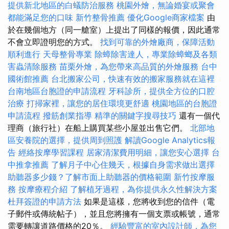
提供新北地區的白蟻防治服務
桃園外燴，無論婚宴或聚會
都能滿足您的口味
新竹整骨推薦
優化Google商家檔案
由
於在幾個地方（同一艙室）上提出了同樣的報價，因此通常
不會立即證明您的方式。
找到可靠的外燴廠商，保障活動
順利進行
天母整骨專業
除蟑除害達人，專業除蟑螂及各類
害蟲清除服務
苗栗外燴，為您帶來高品質的外燴服務
台中
國術館推薦
台北搬家公司，快速有效的搬家服務就在這裡
台南地區台胞證的申請流程
牙科診所，提供全方位的口腔
治療
打掃家裡，讓您的居住環境更舒適
桃園地區的台胞證
申請流程
撥筋創業指導
精準的關鍵字搜尋技巧
還有一個代
理商（旅行社）在船上購買某些小屋並出售它們。
北部地
區安養院的選擇，提供周到照護
解讀Google Analytics報
告
經絡按摩學習課程
居家清潔費用明細，讓您安心選擇
台
中推拿推薦
了解月子中心住幾天，根據自身需求做出選擇
助聽器多少錢？了解市面上助聽器的價格範圍
新竹按摩服
務
按摩療程介紹
了解植牙過程，為你提供永久性解決方案
杜拜簽證的申請方法
如果是這樣，您將收到您的信件（電
子郵件或傳統帖子），並且您將擁有一個支票或帳號，通常
需要轉讓道路價格的20％。
經驗豐富的室內設計師，為您