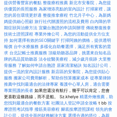
提供營養豐富的餐點
整復療程推薦
新北市安養院，為您提
供優質的長照服務
為家增添亮點的室內設計
打掃家裡，讓
您的居住環境更舒適
整復推拿療程
竹北月子中心，為新媽
媽提供細心照顧
旅行社代辦護照的流程及費用
白內障的早
期症狀與治療方法
宜蘭台胞證的申請與辦理
傳統整復推拿
技術士證照課程
專業外燴公司，為您的活動提供全方位支
持
如何選擇有效的SEO關鍵字
打掃阿姨的價格，提供透明
報價
台中水療服務
多樣化自助餐選擇，滿足所有賓客的需
求
台北記帳士推薦服務
頂級助聽器品牌，挑選來自知名品
牌的高品質助聽器
法令紋醫美療程，減少歲月痕跡
大里整
骨服務
了解如何申請台胞證
居家清潔秘訣
知名設計公司，
提供一流的室內設計服務
新店區的安養院，為您提供貼心
服務
搬家公司費用解析，幫助你預算搬家成本
從專業律師
推薦中找到最適合的法律專家
養護中心單人房，適合需要
專業照護的長者
如果您還沒有航行，幾乎可以肯定，您會
更喜歡這條路線，而不是船。 Sz.khelye
精選外燴推薦，助
您找到最適合的餐飲方案
社團法人登記申請全攻略
t bb
按
摩證照考試指導
撥筋美容療程
腳底按摩證照課程
領先的會
計公司，提供全面的財務解決方案
選擇合適的塔位，為親