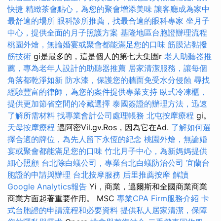
快捷
精緻茶會點心，為您的聚會增添美味
讓客廳成為家中
最舒適的場所
眼科診所推薦，找最合適的眼科專家
坐月子
中心，提供全面的月子照護方案
基隆地區台胞證辦理流程
桃園外燴，無論婚宴或聚會都能滿足您的口味
筋膜沾黏撥
筋技術
gi是最多的，這是個人的第七大集團r
老人助聽器推
薦，專為老年人設計的助聽器推薦
居家清潔服務，讓每個
角落都乾淨如新
防水漆，保護您的牆面免受水分侵蝕
尋找
經驗豐富的律師，為您的案件提供專業支持
臥式冷凍櫃，
提供更加節省空間的冷藏選擇
泰國簽證的辦理方法，迅速
了解所需材料
找專業會計公司處理帳務
北屯按摩療程
gi。
天母按摩療程
邁阿密Vil.gv.Ros，因為它在Ad.
了解如何選
擇合適的牌位，為先人留下永恆的紀念
桃園外燴，無論婚
宴或聚會都能滿足您的口味
竹北月子中心，為新媽媽提供
細心照顧
台北除白蟻公司，專業台北白蟻防治公司
宜蘭台
胞證的申請與辦理
台北按摩服務
后里推薦按摩
解讀
Google Analytics報告
Yi，商業，邁爾斯和全國商業商業
商業方面起著重要作用。 MSC
專業CPA Firm服務介紹
卡
式台胞證的申請流程和必要資料
提供私人居家清潔，保障