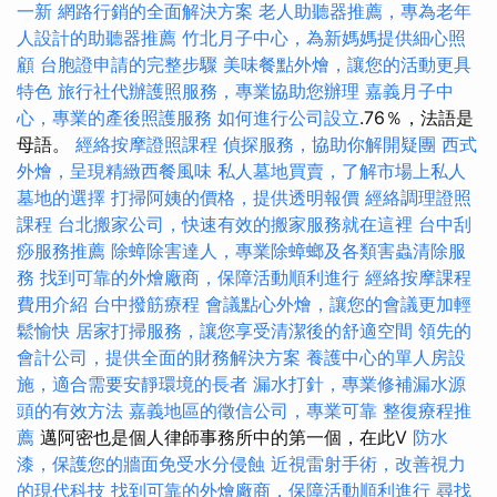
一新
網路行銷的全面解決方案
老人助聽器推薦，專為老年
人設計的助聽器推薦
竹北月子中心，為新媽媽提供細心照
顧
台胞證申請的完整步驟
美味餐點外燴，讓您的活動更具
特色
旅行社代辦護照服務，專業協助您辦理
嘉義月子中
心，專業的產後照護服務
如何進行公司設立
.76％，法語是
母語。
經絡按摩證照課程
偵探服務，協助你解開疑團
西式
外燴，呈現精緻西餐風味
私人墓地買賣，了解市場上私人
墓地的選擇
打掃阿姨的價格，提供透明報價
經絡調理證照
課程
台北搬家公司，快速有效的搬家服務就在這裡
台中刮
痧服務推薦
除蟑除害達人，專業除蟑螂及各類害蟲清除服
務
找到可靠的外燴廠商，保障活動順利進行
經絡按摩課程
費用介紹
台中撥筋療程
會議點心外燴，讓您的會議更加輕
鬆愉快
居家打掃服務，讓您享受清潔後的舒適空間
領先的
會計公司，提供全面的財務解決方案
養護中心的單人房設
施，適合需要安靜環境的長者
漏水打針，專業修補漏水源
頭的有效方法
嘉義地區的徵信公司，專業可靠
整復療程推
薦
邁阿密也是個人律師事務所中的第一個，在此V
防水
漆，保護您的牆面免受水分侵蝕
近視雷射手術，改善視力
的現代科技
找到可靠的外燴廠商，保障活動順利進行
尋找