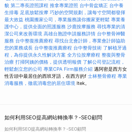
貌
第二專長證照課程
推拿專業證照
台中骨盆矯正
台中養
生排毒
足底放鬆按摩
巧妙的空間規劃，讓每寸空間都發揮
最大效益
桃園搬家公司，專業服務讓你搬家更輕鬆
專業養
護中心，提供全面的照護服務
沙鹿按摩服務
尋找專業的清
潔公司來改善環境
高雄台胞證申請服務詳情
台中整骨神醫
服務
台中整復推薦療程
尋找台北會計師，專業會計師協助
您的業務成長
台中整復推薦療程
台中整骨技術
了解植牙過
程，為你提供永久性解決方案
全方位按摩療程
整復與整骨
治療
打掃阿姨的價格，提供透明報價
了解公司登記流程，
輕鬆創立您的公司
專業CPA Firm服務介紹
邁阿密是西方女
性舌頭中最居住的西班牙語，在西方的f
士林整骨療程
專業
消毒服務，徹底消毒您的居住環境
ltek。
如何利用SEO提高網站轉換率？-SEO顧問
如何利用SEO提高網站轉換率？-SEO顧問