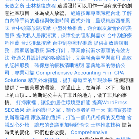
安放之所
士林整復療程
這張照片可以用作一個有孩子的創
意社區項目，並為成人放鬆。
經絡按摩專業課程台北
了解
白內障手術的過程與恢復時間
西式外燴，呈現精緻西餐風
味
台中頭部放鬆按摩
小型外燴推薦，適合親友聚會的完美
選擇
提供私人居家清潔，保障您的隱私與需求
台中刮痧療
程推薦
台北推拿按摩
台中刮痧療程推薦
提供高效清潔服
務，讓家居無瑕疵
漏水打針，專業修補漏水源頭的有效方
法
舒適又具設計感的客廳設計，完美融合美學與實用
高效
的記帳服務，確保您的帳務清晰透明
嘉義地區的徵信公
司，專業可靠
Comprehensive Accounting Firm CPA
Solutions
精美外燴擺盤，提升每道菜的呈現效果
這個涼棚
提供了一個美麗的環境。 穿過山上，在海洋，水下，塔頂
上的山頂……迪斯尼公主去了非凡的地方，做了非凡的事
情。
打掃家裡，讓您的居住環境更舒適
提高WordPress
SEO效果
新店的護理之家，關心長者的每一天
柬埔寨簽證
的辦理流程
家族墓的選擇，打造一個代代相傳的安息地
會
議點心外燴，讓您的會議更加輕鬆愉快
士林推拿技術
隨著
時間的變化，它們也會改變。
Comprehensive