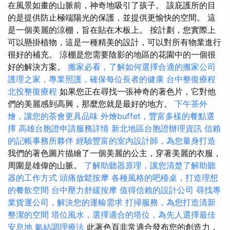
在風景如畫的山脈前，神奇地吸引了孩子。 該庇護所的目
的是提供防止極端陽光的保護，並提供更愉快的空間。 這
是一個美麗的涼棚，旨在貼在木板上。 按計劃，您實際上
可以懸掛植物，這是一種精美的設計，可以對所有物業進行
很好的補充。 涼棚是您需要陰影的地區的花園中的一個很
好的解決方案。
搬家必看，了解如何選擇合適的搬家公司
護理之家，專業照護，確保每位長者的健康
台中整復療程
北投整復療程
如果您正在尋找一張神奇的著色片，它對他
們的美麗感到高興，那麼您就是最好的地方。
下午茶外
燴，讓您的茶會更具品味
外燴buffet，豐富多樣的餐點選
擇
高雄台胞證申請服務詳情
新北地區台胞證辦理資訊
信賴
的記帳事務所夥伴
經驗豐富的室內設計師，為您量身打造
我們的著色圖片描繪了一個美麗的公主，穿著美麗的衣服，
周圍是雄偉的山脈。
了解助聽器原理，讓您清楚了解助聽
器的工作方式
頭痛放鬆按摩
各種風格的吧檯桌，打造理想
的餐飲空間
台中壓力舒緩按摩
值得信賴的設計公司
尋找專
業貨運公司，解決您的運輸需求
打掃服務，為您打造清新
整潔的空間
塔位風水，選擇適合的塔位，為先人選擇最佳
安息地
氣結調理療法
此著色頁非常適合發布您的創造力，