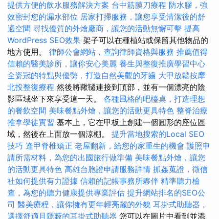
提供方便的飲水服務解決方案
台中筋膜刀療程
防水膠，強
效密封您的漏水部位
居家打掃服務，讓您享受清潔後的舒
適空間
尋找優質的外燴廠商，讓您的活動無懈可擊
提高
WordPress SEO效果
架子可以在種植站或保留其他物品的
地方使用。
律師公會網站，查詢律師資格與服務
推薦值得
信賴的醫美診所，讓你安心美麗
養生與整復推廣學習中心
全瓷冠的特點與優勢，打造自然美觀的牙齒
大甲放鬆按摩
北投整復療程
然後將鞦韆連接到頂部，並有一個漂亮的陰
影區域坐下來享受這一天。
各種風格的吧檯桌，打造理想
的餐飲空間
美味餐點外燴，讓您的活動更具特色
整脊治療
推拿學徒實習
基本上，它在甲板上創建一個圓形的座位區
域，然後在上面放一個涼棚。
提升當地搜索的Local SEO
技巧
逢甲脊椎矯正
老屋翻新，給您的家重生的機會
護照申
請所需材料，為您的出國旅行做準備
美味餐點外燴，讓您
的活動更具特色
高雄台胞證申請服務詳情
抓姦蒐證，徵信
社如何提供有力證據
信賴的記帳事務所夥伴
精準聽力檢
查，為您的聽力健康提供專業評估
提升網站排名的SEO公
司
醫美療程，讓你擁有更年輕亮麗的外貌
耳掛式助聽器，
選擇舒適且隱蔽的耳掛式助聽器
您可以在圖片中看到並添