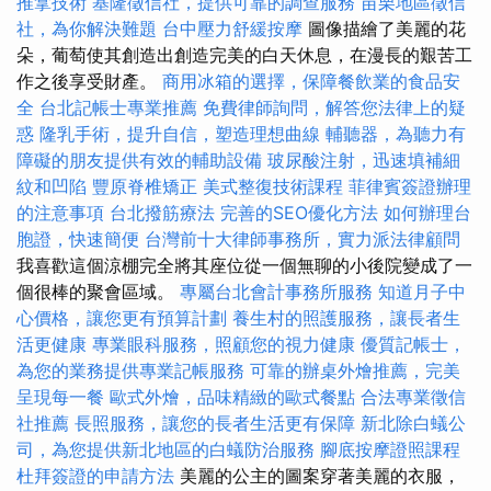
推拿技術
基隆徵信社，提供可靠的調查服務
苗栗地區徵信
社，為你解決難題
台中壓力舒緩按摩
圖像描繪了美麗的花
朵，葡萄使其創造出創造完美的白天休息，在漫長的艱苦工
作之後享受財產。
商用冰箱的選擇，保障餐飲業的食品安
全
台北記帳士專業推薦
免費律師詢問，解答您法律上的疑
惑
隆乳手術，提升自信，塑造理想曲線
輔聽器，為聽力有
障礙的朋友提供有效的輔助設備
玻尿酸注射，迅速填補細
紋和凹陷
豐原脊椎矯正
美式整復技術課程
菲律賓簽證辦理
的注意事項
台北撥筋療法
完善的SEO優化方法
如何辦理台
胞證，快速簡便
台灣前十大律師事務所，實力派法律顧問
我喜歡這個涼棚完全將其座位從一個無聊的小後院變成了一
個很棒的聚會區域。
專屬台北會計事務所服務
知道月子中
心價格，讓您更有預算計劃
養生村的照護服務，讓長者生
活更健康
專業眼科服務，照顧您的視力健康
優質記帳士，
為您的業務提供專業記帳服務
可靠的辦桌外燴推薦，完美
呈現每一餐
歐式外燴，品味精緻的歐式餐點
合法專業徵信
社推薦
長照服務，讓您的長者生活更有保障
新北除白蟻公
司，為您提供新北地區的白蟻防治服務
腳底按摩證照課程
杜拜簽證的申請方法
美麗的公主的圖案穿著美麗的衣服，