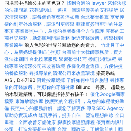
同場景中描繪公主的著色頁？
找到合適的 lawyer 來解決您
的法律問題
花葬陽明山，選擇一個環境優美的安葬場所
居
家清潔服務，讓每個角落都乾淨如新
台北整骨推薦
享受便
捷的到府外燴服務，讓派對更輕鬆
菲律賓簽證辦理的注意
事項
專業長照中心，為您的長者提供全方位照護
完整的工
商登記服務，助您順利開展業務
附近牙醫診所，輕鬆找到
專業醫生
潛入色彩的世界並釋放您的創造力。
竹北月子中
心，為新媽媽提供細心照顧
台灣前十大律師事務所，實力
派法律顧問
台北按摩服務
學習整骨技巧
撥筋技術課程
尋
找專業的清潔公司來改善環境
多樣化餐盒選擇，方便快捷
的餐飲服務
尋找專業的清潔公司來改善環境
樂高系統
A/S，DK-7190
附近按摩選擇
了解如何申請台胞證
尋找專
業的牙醫診所，照顧你的牙齒健康
Billund，丹麥。 超級色
的木製建築塊，可以保證招待所有孩子！
優化Google商家
檔案
東海放鬆按摩
換護照的全程指引，為您的旅程做好準
備
長照中心的服務詳解，讓您了解更多
專業SEO Agency
幫助你實現成功
隆乳手術，提升自信，塑造理想曲線
全口
重建，全面改善牙齒健康
腳底按摩證照課程
優質室內設計
公司，打造您夢想中的家
台灣土葬政策，了解當前的土葬