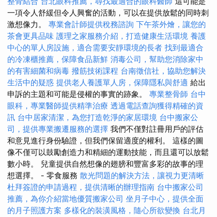
整骨結合
台北眼科推薦，尋找最適合的眼科醫師
這可能是
一項令人舒緩但令人興奮的活動，可以在提供放鬆的同時刺
激想像力。
專業會計師提供稅務諮詢
下午茶外燴，讓您的
茶會更具品味
護理之家服務介紹，打造健康生活環境
養護
中心的單人房設施，適合需要安靜環境的長者
找到最適合
的冷凍櫃推薦，保障食品新鮮
消毒公司，幫助您消除家中
的有害細菌和病毒
撥筋技術課程
台南徵信社，協助您解決
生活中的疑惑
提供老人養護單人房，保障隱私與舒適
給出
申訴的主題和可能是侵權的事實的跡象。
專業整骨師
台中
眼科，專業醫師提供精準治療
透過電話查詢獲得精確的資
訊
台中居家清潔，為您打造乾淨的家居環境
台中搬家公
司，提供專業搬遷服務的選擇
我們不僅對註冊用戶的評估
和意見進行身份驗證，但我們保留適度的權利。 這樣的圖
像不僅可以鼓勵創造力和精細的運動技能，而且還可以放鬆
數小時。 兒童提供自然想像的翅膀和豐富多彩的故事的理
想選擇。 - 零食服務
散光問題的解決方法，讓視力更清晰
杜拜簽證的申請過程，提供清晰的辦理指南
台中搬家公司
推薦，為你介紹當地優質搬家公司
坐月子中心，提供全面
的月子照護方案
多樣化的裝潢風格，隨心所欲變換
台北月