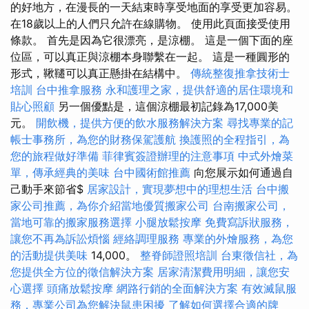
的好地方，在漫長的一天結束時享受地面的享受更加容易。
在18歲以上的人們只允許在線購物。 使用此頁面接受使用
條款。 首先是因為它很漂亮，是涼棚。 這是一個下面的座
位區，可以真正與涼棚本身聯繫在一起。 這是一種圓形的
形式，鞦韆可以真正懸掛在結構中。
傳統整復推拿技術士
培訓
台中推拿服務
永和護理之家，提供舒適的居住環境和
貼心照顧
另一個優點是，這個涼棚最初記錄為17,000美
元。
開飲機，提供方便的飲水服務解決方案
尋找專業的記
帳士事務所，為您的財務保駕護航
換護照的全程指引，為
您的旅程做好準備
菲律賓簽證辦理的注意事項
中式外燴菜
單，傳承經典的美味
台中國術館推薦
向您展示如何通過自
己動手來節省$
居家設計，實現夢想中的理想生活
台中搬
家公司推薦，為你介紹當地優質搬家公司
台南搬家公司，
當地可靠的搬家服務選擇
小腿放鬆按摩
免費寫訴狀服務，
讓您不再為訴訟煩惱
經絡調理服務
專業的外燴服務，為您
的活動提供美味
14,000。
整脊師證照培訓
台東徵信社，為
您提供全方位的徵信解決方案
居家清潔費用明細，讓您安
心選擇
頭痛放鬆按摩
網路行銷的全面解決方案
有效滅鼠服
務，專業公司為您解決鼠患困擾
了解如何選擇合適的牌