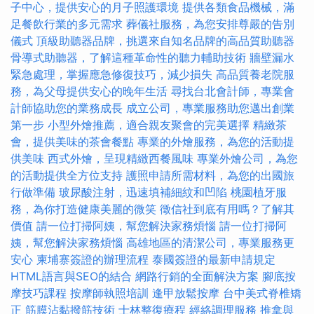
子中心，提供安心的月子照護環境
提供各類食品機械，滿
足餐飲行業的多元需求
葬儀社服務，為您安排尊嚴的告別
儀式
頂級助聽器品牌，挑選來自知名品牌的高品質助聽器
骨導式助聽器，了解這種革命性的聽力輔助技術
牆壁漏水
緊急處理，掌握應急修復技巧，減少損失
高品質養老院服
務，為父母提供安心的晚年生活
尋找台北會計師，專業會
計師協助您的業務成長
成立公司，專業服務助您邁出創業
第一步
小型外燴推薦，適合親友聚會的完美選擇
精緻茶
會，提供美味的茶會餐點
專業的外燴服務，為您的活動提
供美味
西式外燴，呈現精緻西餐風味
專業外燴公司，為您
的活動提供全方位支持
護照申請所需材料，為您的出國旅
行做準備
玻尿酸注射，迅速填補細紋和凹陷
桃園植牙服
務，為你打造健康美麗的微笑
徵信社到底有用嗎？了解其
價值
請一位打掃阿姨，幫您解決家務煩惱
請一位打掃阿
姨，幫您解決家務煩惱
高雄地區的清潔公司，專業服務更
安心
柬埔寨簽證的辦理流程
泰國簽證的最新申請規定
HTML語言與SEO的結合
網路行銷的全面解決方案
腳底按
摩技巧課程
按摩師執照培訓
逢甲放鬆按摩
台中美式脊椎矯
正
筋膜沾黏撥筋技術
士林整復療程
經絡調理服務
推拿與