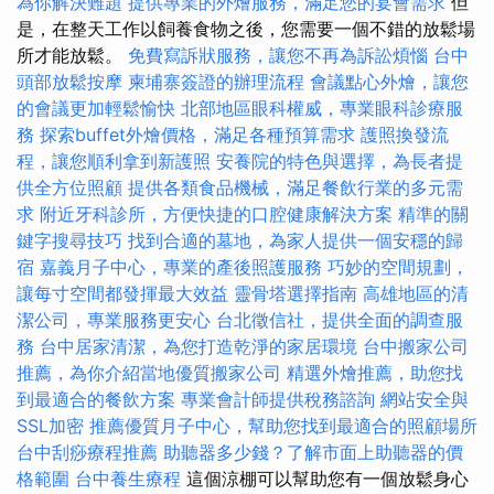
為你解決難題
提供專業的外燴服務，滿足您的宴會需求
但
是，在整天工作以飼養食物之後，您需要一個不錯的放鬆場
所才能放鬆。
免費寫訴狀服務，讓您不再為訴訟煩惱
台中
頭部放鬆按摩
柬埔寨簽證的辦理流程
會議點心外燴，讓您
的會議更加輕鬆愉快
北部地區眼科權威，專業眼科診療服
務
探索buffet外燴價格，滿足各種預算需求
護照換發流
程，讓您順利拿到新護照
安養院的特色與選擇，為長者提
供全方位照顧
提供各類食品機械，滿足餐飲行業的多元需
求
附近牙科診所，方便快捷的口腔健康解決方案
精準的關
鍵字搜尋技巧
找到合適的墓地，為家人提供一個安穩的歸
宿
嘉義月子中心，專業的產後照護服務
巧妙的空間規劃，
讓每寸空間都發揮最大效益
靈骨塔選擇指南
高雄地區的清
潔公司，專業服務更安心
台北徵信社，提供全面的調查服
務
台中居家清潔，為您打造乾淨的家居環境
台中搬家公司
推薦，為你介紹當地優質搬家公司
精選外燴推薦，助您找
到最適合的餐飲方案
專業會計師提供稅務諮詢
網站安全與
SSL加密
推薦優質月子中心，幫助您找到最適合的照顧場所
台中刮痧療程推薦
助聽器多少錢？了解市面上助聽器的價
格範圍
台中養生療程
這個涼棚可以幫助您有一個放鬆身心