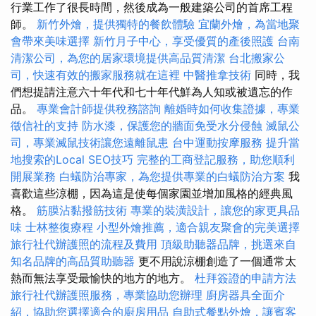
行業工作了很長時間，然後成為一般建築公司的首席工程
師。
新竹外燴，提供獨特的餐飲體驗
宜蘭外燴，為當地聚
會帶來美味選擇
新竹月子中心，享受優質的產後照護
台南
清潔公司，為您的居家環境提供高品質清潔
台北搬家公
司，快速有效的搬家服務就在這裡
中醫推拿技術
同時，我
們想提請注意六十年代和七十年代鮮為人知或被遺忘的作
品。
專業會計師提供稅務諮詢
離婚時如何收集證據，專業
徵信社的支持
防水漆，保護您的牆面免受水分侵蝕
滅鼠公
司，專業滅鼠技術讓您遠離鼠患
台中運動按摩服務
提升當
地搜索的Local SEO技巧
完整的工商登記服務，助您順利
開展業務
白蟻防治專家，為您提供專業的白蟻防治方案
我
喜歡這些涼棚，因為這是使每個家園並增加風格的經典風
格。
筋膜沾黏撥筋技術
專業的裝潢設計，讓您的家更具品
味
士林整復療程
小型外燴推薦，適合親友聚會的完美選擇
旅行社代辦護照的流程及費用
頂級助聽器品牌，挑選來自
知名品牌的高品質助聽器
更不用說涼棚創造了一個通常太
熱而無法享受最愉快的地方的地方。
杜拜簽證的申請方法
旅行社代辦護照服務，專業協助您辦理
廚房器具全面介
紹，協助您選擇適合的廚房用品
自助式餐點外燴，讓賓客