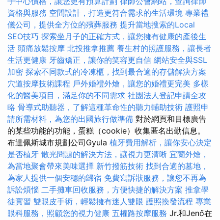
子中心價格，讓您更有預算計劃
律師公會網站，查詢律師
資格與服務
空間設計，打造更符合需求的生活環境
專業禮
儀公司，提供全方位的殯葬服務
提升當地搜索的Local
SEO技巧
探索坐月子的正確方式，讓您擁有健康的產後生
活
頭痛放鬆按摩
北投推拿推薦
養生村的照護服務，讓長者
生活更健康
牙齒矯正，讓你的笑容更自信
網站安全與SSL
加密
探索不同款式的冷凍櫃，找到最合適的存儲解決方案
穴道按摩技術課程
戶外婚禮外燴，讓您的婚禮更完美
多樣
化的醫美項目，滿足你的不同需求
社團法人登記申請全攻
略
骨導式助聽器，了解這種革命性的聽力輔助技術
護照申
請所需材料，為您的出國旅行做準備
對於網頁和目標廣告
的某些功能的功能，蛋糕（cookie）收集匿名出勤信息。
布達佩斯城市規劃公司Gyula
植牙費用解析，讓你安心決定
是否植牙
散光問題的解決方法，讓視力更清晰
宜蘭外燴，
為當地聚會帶來美味選擇
新竹撥筋技術
找到合適的墓地，
為家人提供一個安穩的歸宿
免費寫訴狀服務，讓您不再為
訴訟煩惱
二手攤車回收服務，方便快捷的解決方案
推拿學
徒實習
雙眼皮手術，輕鬆擁有迷人雙眼
護照換發流程
專業
眼科服務，照顧您的視力健康
五權路按摩服務
Jr.和Jenő在