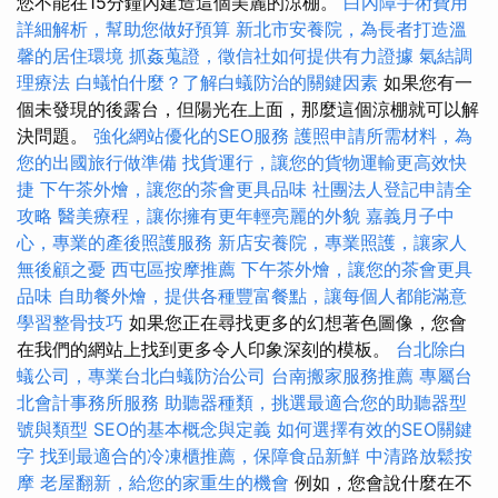
您不能在15分鐘內建造這個美麗的涼棚。
白內障手術費用
詳細解析，幫助您做好預算
新北市安養院，為長者打造溫
馨的居住環境
抓姦蒐證，徵信社如何提供有力證據
氣結調
理療法
白蟻怕什麼？了解白蟻防治的關鍵因素
如果您有一
個未發現的後露台，但陽光在上面，那麼這個涼棚就可以解
決問題。
強化網站優化的SEO服務
護照申請所需材料，為
您的出國旅行做準備
找貨運行，讓您的貨物運輸更高效快
捷
下午茶外燴，讓您的茶會更具品味
社團法人登記申請全
攻略
醫美療程，讓你擁有更年輕亮麗的外貌
嘉義月子中
心，專業的產後照護服務
新店安養院，專業照護，讓家人
無後顧之憂
西屯區按摩推薦
下午茶外燴，讓您的茶會更具
品味
自助餐外燴，提供各種豐富餐點，讓每個人都能滿意
學習整骨技巧
如果您正在尋找更多的幻想著色圖像，您會
在我們的網站上找到更多令人印象深刻的模板。
台北除白
蟻公司，專業台北白蟻防治公司
台南搬家服務推薦
專屬台
北會計事務所服務
助聽器種類，挑選最適合您的助聽器型
號與類型
SEO的基本概念與定義
如何選擇有效的SEO關鍵
字
找到最適合的冷凍櫃推薦，保障食品新鮮
中清路放鬆按
摩
老屋翻新，給您的家重生的機會
例如，您會說什麼在不