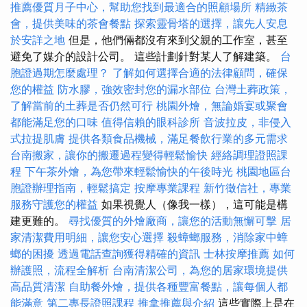
推薦優質月子中心，幫助您找到最適合的照顧場所
精緻茶
會，提供美味的茶會餐點
探索靈骨塔的選擇，讓先人安息
於安詳之地
但是，他們倆都沒有來到父親的工作室，甚至
避免了媒介的設計公司。 這些計劃針對某人了解建築。
台
胞證過期怎麼處理？
了解如何選擇合適的法律顧問，確保
您的權益
防水膠，強效密封您的漏水部位
台灣土葬政策，
了解當前的土葬是否仍然可行
桃園外燴，無論婚宴或聚會
都能滿足您的口味
值得信賴的眼科診所
音波拉皮，非侵入
式拉提肌膚
提供各類食品機械，滿足餐飲行業的多元需求
台南搬家，讓你的搬遷過程變得輕鬆愉快
經絡調理證照課
程
下午茶外燴，為您帶來輕鬆愉快的午後時光
桃園地區台
胞證辦理指南，輕鬆搞定
按摩專業課程
新竹徵信社，專業
服務守護您的權益
如果視覺人（像我一樣），這可能是構
建更難的。
尋找優質的外燴廠商，讓您的活動無懈可擊
居
家清潔費用明細，讓您安心選擇
殺蟑螂服務，消除家中蟑
螂的困擾
透過電話查詢獲得精確的資訊
士林按摩推薦
如何
辦護照，流程全解析
台南清潔公司，為您的居家環境提供
高品質清潔
自助餐外燴，提供各種豐富餐點，讓每個人都
能滿意
第二專長證照課程
推拿推薦與介紹
這些實際上是在