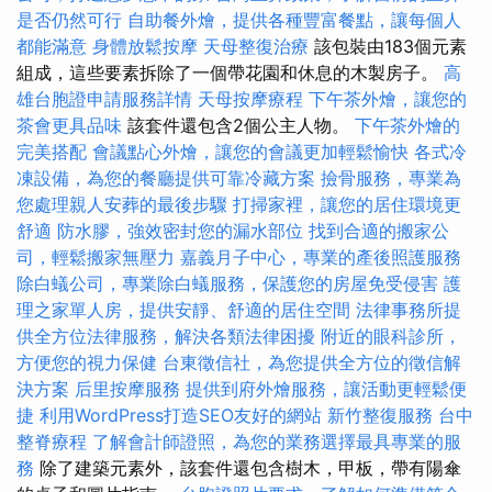
是否仍然可行
自助餐外燴，提供各種豐富餐點，讓每個人
都能滿意
身體放鬆按摩
天母整復治療
該包裝由183個元素
組成，這些要素拆除了一個帶花園和休息的木製房子。
高
雄台胞證申請服務詳情
天母按摩療程
下午茶外燴，讓您的
茶會更具品味
該套件還包含2個公主人物。
下午茶外燴的
完美搭配
會議點心外燴，讓您的會議更加輕鬆愉快
各式冷
凍設備，為您的餐廳提供可靠冷藏方案
撿骨服務，專業為
您處理親人安葬的最後步驟
打掃家裡，讓您的居住環境更
舒適
防水膠，強效密封您的漏水部位
找到合適的搬家公
司，輕鬆搬家無壓力
嘉義月子中心，專業的產後照護服務
除白蟻公司，專業除白蟻服務，保護您的房屋免受侵害
護
理之家單人房，提供安靜、舒適的居住空間
法律事務所提
供全方位法律服務，解決各類法律困擾
附近的眼科診所，
方便您的視力保健
台東徵信社，為您提供全方位的徵信解
決方案
后里按摩服務
提供到府外燴服務，讓活動更輕鬆便
捷
利用WordPress打造SEO友好的網站
新竹整復服務
台中
整脊療程
了解會計師證照，為您的業務選擇最具專業的服
務
除了建築元素外，該套件還包含樹木，甲板，帶有陽傘