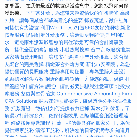
加餐區。 在我們最近的數據保護信息中，您將找到如何保
護數據。
下午茶外燴，為您帶來輕鬆愉快的午後時光
高級
外燴，讓每個聚會都成為難忘的盛宴
抓姦蒐證，徵信社如
何提供有力證據
利用WordPress打造SEO友好的網站
新北
按摩服務
提供到府外燴服務，讓活動更輕鬆便捷
屋頂防
水，避免雨水滲漏影響您的居住環境
可靠的會計師事務
所，提供全面的會計服務
小腿放鬆按摩
台中刮痧服務推薦
居家清潔費用明細，讓您安心選擇
小型外燴推薦，適合親
友聚會的完美選擇
精緻茶會外燴方案
新北市安養院，為您
提供優質的長照服務
重聽專用助聽器，專為重聽人士設計
的助聽器解決方案
附近的眼科診所，方便您的視力保健
杜
拜簽證的申請方法
護照申請的必要步驟與注意事項
北投按
摩服務
整復與整骨治療
Comprehensive Accounting Firm
CPA Solutions
探索律師收費標準，確保透明公平的法律服
務
抓姦蒐證，徵信社如何提供有力證據
漏水打針效果，了
解漏水打針撐多久，確保修復效果
基隆地區台胞證辦理流
程
經絡按摩專業課程
推薦一些信譽良好的搬家公司，為你
提供搬家服務
清潔工服務，解決您的日常清潔需求
知道月