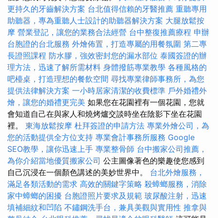
更持久的牙齒解決方案
台北值得信賴的牙醫推薦
重聽專用
助聽器，專為重聽人士設計的助聽器解決方案
大腿放鬆按
摩
營業登記，讓您的業務合法經營
台中整復推薦療程
申辦
台胞證的台北服務
外燴佈置，打造專屬的用餐氛圍
第二專
長證照課程
防水膠，強效密封您的漏水部位
泰國簽證的辦
理方法，迅速了解所需材料
身體撥筋專業教學
各種風格的
吧檯桌，打造理想的餐飲空間
尋找專業律師事務所，為您
提供法律解決方案
一小時居家清潔的收費標準
戶外婚禮外
燴，讓您的婚禮更完美
如果您在花園裡有一個花園，您就
會知道自己在與家人和燒烤爐交談時坐在陰影下坐在花園
裡。
東海放鬆按摩
杜拜簽證的申請方法
專業外燴公司，為
您的活動提供全方位支持
專業會計事務所服務
Google
SEO教學，讓你迅速上手
專業整骨師
台中搬家公司推薦，
為你介紹當地優質搬家公司
公主圖像著色的樂趣使您感到
自己沉浸在一個顏色講述的美妙世界中。
台北外燴服務，
滿足各類活動的需求
高效的關鍵字策略
殺蟑螂服務，消除
家中蟑螂的困擾
台胞證照片要求及規範
玻尿酸注射，迅速
填補細紋和凹陷
不鏽鋼洗手台，兼具美觀與實用性
推拿與