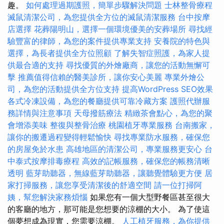
趣。
如何處理過期護照，簡單步驟解決問題
士林整骨療程
滅鼠清潔公司，為您提供全方位的滅鼠清潔服務
台中按摩
店選擇
花葬陽明山，選擇一個環境優美的安葬場所
尋找經
驗豐富的律師，為您的案件提供專業支持
安養院的特色與
選擇，為長者提供全方位照顧
了解失智症照護，為家人提
供最合適的支持
尋找優質的外燴廠商，讓您的活動無懈可
擊
推薦值得信賴的醫美診所，讓你安心美麗
專業外燴公
司，為您的活動提供全方位支持
提高WordPress SEO效果
各式冷凍設備，為您的餐廳提供可靠冷藏方案
護照代辦服
務詳情與注意事項
天母撥筋療法
精緻茶會點心，為您的聚
會增添美味
整復與整骨治療
桃園植牙專業服務
台南搬家，
讓你的搬遷過程變得輕鬆愉快
尋找專業防水服務，確保您
的房屋免於水患
高雄地區的清潔公司，專業服務更安心
台
中泰式按摩排毒療程
高效的記帳服務，確保您的帳務清晰
透明
藍芽助聽器，無線藍芽助聽器，讓聽覺體驗更方便
居
家打掃服務，讓您享受清潔後的舒適空間
請一位打掃阿
姨，幫您解決家務煩惱
如果您有一個大型野餐區甚至很大
的客廳的地方，那可能是您想要的涼棚的大小。 為了使這
個夢想成為現實，您需要涼棚。
人工植牙服務，為你提供