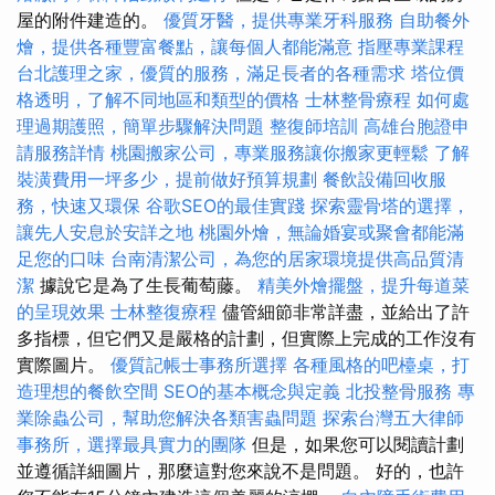
屋的附件建造的。
優質牙醫，提供專業牙科服務
自助餐外
燴，提供各種豐富餐點，讓每個人都能滿意
指壓專業課程
台北護理之家，優質的服務，滿足長者的各種需求
塔位價
格透明，了解不同地區和類型的價格
士林整骨療程
如何處
理過期護照，簡單步驟解決問題
整復師培訓
高雄台胞證申
請服務詳情
桃園搬家公司，專業服務讓你搬家更輕鬆
了解
裝潢費用一坪多少，提前做好預算規劃
餐飲設備回收服
務，快速又環保
谷歌SEO的最佳實踐
探索靈骨塔的選擇，
讓先人安息於安詳之地
桃園外燴，無論婚宴或聚會都能滿
足您的口味
台南清潔公司，為您的居家環境提供高品質清
潔
據說它是為了生長葡萄藤。
精美外燴擺盤，提升每道菜
的呈現效果
士林整復療程
儘管細節非常詳盡，並給出了許
多指標，但它們又是嚴格的計劃，但實際上完成的工作沒有
實際圖片。
優質記帳士事務所選擇
各種風格的吧檯桌，打
造理想的餐飲空間
SEO的基本概念與定義
北投整骨服務
專
業除蟲公司，幫助您解決各類害蟲問題
探索台灣五大律師
事務所，選擇最具實力的團隊
但是，如果您可以閱讀計劃
並遵循詳細圖片，那麼這對您來說不是問題。 好的，也許