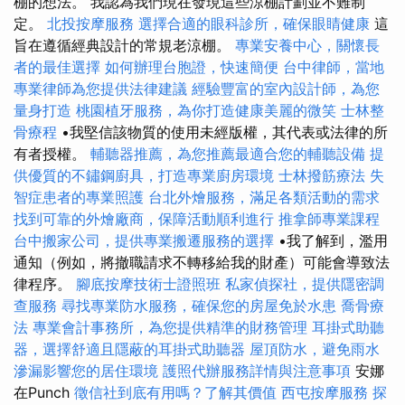
棚的想法。 我認為我們現在發現這些涼棚計劃並不難制
定。
北投按摩服務
選擇合適的眼科診所，確保眼睛健康
這
旨在遵循經典設計的常規老涼棚。
專業安養中心，關懷長
者的最佳選擇
如何辦理台胞證，快速簡便
台中律師，當地
專業律師為您提供法律建議
經驗豐富的室內設計師，為您
量身打造
桃園植牙服務，為你打造健康美麗的微笑
士林整
骨療程
•我堅信該物質的使用未經版權，其代表或法律的所
有者授權。
輔聽器推薦，為您推薦最適合您的輔聽設備
提
供優質的不鏽鋼廚具，打造專業廚房環境
士林撥筋療法
失
智症患者的專業照護
台北外燴服務，滿足各類活動的需求
找到可靠的外燴廠商，保障活動順利進行
推拿師專業課程
台中搬家公司，提供專業搬遷服務的選擇
•我了解到，濫用
通知（例如，將撤職請求不轉移給我的財產）可能會導致法
律程序。
腳底按摩技術士證照班
私家偵探社，提供隱密調
查服務
尋找專業防水服務，確保您的房屋免於水患
喬骨療
法
專業會計事務所，為您提供精準的財務管理
耳掛式助聽
器，選擇舒適且隱蔽的耳掛式助聽器
屋頂防水，避免雨水
滲漏影響您的居住環境
護照代辦服務詳情與注意事項
安娜
在Punch
徵信社到底有用嗎？了解其價值
西屯按摩服務
探