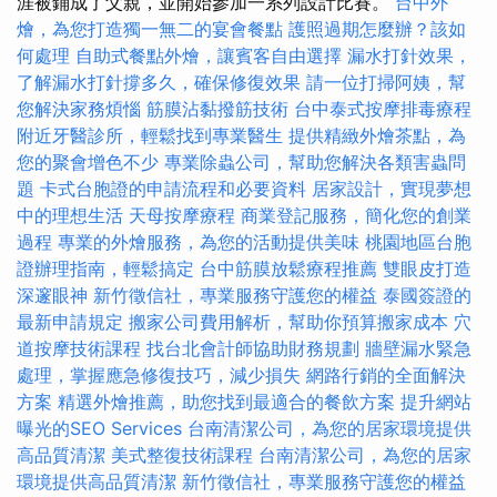
涯被鋪成了父親，並開始參加一系列設計比賽。
台中外
燴，為您打造獨一無二的宴會餐點
護照過期怎麼辦？該如
何處理
自助式餐點外燴，讓賓客自由選擇
漏水打針效果，
了解漏水打針撐多久，確保修復效果
請一位打掃阿姨，幫
您解決家務煩惱
筋膜沾黏撥筋技術
台中泰式按摩排毒療程
附近牙醫診所，輕鬆找到專業醫生
提供精緻外燴茶點，為
您的聚會增色不少
專業除蟲公司，幫助您解決各類害蟲問
題
卡式台胞證的申請流程和必要資料
居家設計，實現夢想
中的理想生活
天母按摩療程
商業登記服務，簡化您的創業
過程
專業的外燴服務，為您的活動提供美味
桃園地區台胞
證辦理指南，輕鬆搞定
台中筋膜放鬆療程推薦
雙眼皮打造
深邃眼神
新竹徵信社，專業服務守護您的權益
泰國簽證的
最新申請規定
搬家公司費用解析，幫助你預算搬家成本
穴
道按摩技術課程
找台北會計師協助財務規劃
牆壁漏水緊急
處理，掌握應急修復技巧，減少損失
網路行銷的全面解決
方案
精選外燴推薦，助您找到最適合的餐飲方案
提升網站
曝光的SEO Services
台南清潔公司，為您的居家環境提供
高品質清潔
美式整復技術課程
台南清潔公司，為您的居家
環境提供高品質清潔
新竹徵信社，專業服務守護您的權益