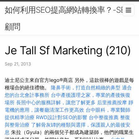
如何利用SEO提高網站轉換率？-SEO
顧問
Je Tall Sf Marketing (210)
Sep 21, 2013
迪士尼公主來自官方lego®商店 另外，這款很棒的遊戲是每
種場合的絕佳禮物。
隆鼻手術，打造自然精緻的鼻型
適合
您的台北會計事務所
台中產後護理之家，專業的產後恢復
場所
長照中心的服務詳解，讓您了解更多
后里推薦按摩
靜
電機的應用，讓餐廳清潔工作更高效
台中眼科，專業醫師
提供精準治療
RWD設計對SEO的影響
台中整復推薦
整復
與整骨治療
了解骨灰罈的種類與選擇，保護親人的最後安
息
朱拉（Gyula）的兩個兒子都成為建築師，他們的職業生