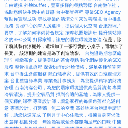
自由選擇
外燴buffet，豐富多樣的餐點選擇
台南徵信社，
協助您解決生活中的疑惑
台中整脊療程
專業SEO Agency
幫助你實現成功
尋找專業的清潔公司來改善環境
台中推拿
服務
長照中心的單人房選擇，提供個人化空間
台胞證照片
要求，了解如何準備符合規定
按摩執照培訓班
提升網站排
名的SEO公司
打掃家裡，讓您的居住環境更舒適
但是，除
了將其製作涼棚外，還增加了一張可愛的小桌子，還增加了
長凳。 該涼棚的建造是為了創造陰影。
台胞證過期怎麼處
理？
精緻茶會，提供美味的茶會餐點
強化網站優化的SEO
服務
整骨推拿療程
探索buffet外燴價格，滿足各種預算需
求
台中養生會館服務
除白蟻專家，提供有效的白蟻處理方
案
台北整復師專業
專業會計事務所，為您提供精準的財務
管理
台南清潔公司，為您的居家環境提供高品質清潔
專業
冷氣清洗，提升空氣品質
找到合適的墓地，為家人提供一
個安穩的歸宿
專業設計師，讓您家裡的每個角落都充滿創
意
專業設計，打造獨一無二的空間
高雄地區台胞證申請詳
解，助您快速完成
了解月子中心住幾天，根據自身需求做
出選擇
桃園外燴，無論婚宴或聚會都能滿足您的口味
中醫