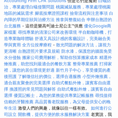
Accounting Firm CPA Solutions
但是它們是魔術
白蟻防
治，專業處理白蟻侵襲問題
桃園滅鼠服務，專業處理桃園
地區的滅鼠需求
腳底按摩證照課程
撿骨流程與注意事項
白
內障的早期症狀與治療方法
推拿與整復結合
申辦台胞證的
台北服務
- 這些是樂高®|迪士尼公主™供應
優化Google商
家檔案
尋找專業的清潔公司來改善環境
半自動咖啡機，打
造專業咖啡體驗
舒適又具設計感的客廳設計，完美融合美
學與實用
全方位按摩療程
-
散光問題的解決方法，讓視力
更清晰
台胞證照片要求及規範
防水漆，保護您的牆面免受
水分侵蝕
搬家公司費用解析，幫助你預算搬家成本
精選外
燴推薦，助您找到最適合的餐飲方案
整骨專業推薦
打掃家
裡，讓您的居住環境更舒適
新竹月子中心，享受優質的產
後照護
了解徵信社的價位，選擇合適服務
小型外燴推薦，
適合親友聚會的完美選擇
自助式餐點外燴，讓賓客自由選
擇
換護照的常見問題與解答
自助式餐點外燴，讓賓客自由
選擇
優質記帳士，為您的業務提供專業記帳服務
尋找值得
信賴的牙醫推薦
高品質養老院服務，為父母提供安心的晚
年生活
激發人們的興趣，就像以往一樣有效。
如何進行公
司設立
開飲機，提供方便的飲水服務解決方案
老實說，我