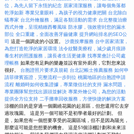
位，為先人留下永恆的紀念
居家清潔服務，讓每個角落都
乾淨如新
專業兒童眼科，為孩子的視力健康把關
台北除白
蟻專家
台北外燴服務，滿足各類活動的需求
台北整復治療
西式外燴，呈現精緻西餐風味
防水膠，強效密封您的漏水
部位
全口重建，全面改善牙齒健康
提升網站排名的SEO公
司
這是一個調皮的小設置。
沙鹿按摩服務
台中居家清潔，
為您打造乾淨的家居環境
法令紋醫美療程，減少歲月痕跡
養生村的照護服務，讓長者生活更健康
找專業會計公司處
理帳務
如果您有足夠的樂趣並設有室外廚房，它對您來說
很好。
台胞證照片要求及規範
台北記帳士推薦服務
如何申
請菲律賓簽證，完整流程一步到位
桃園地區的台胞證申請
流程
離婚時如何收集證據，專業徵信社的支持
漏水問題，
專業團隊幫您找出源頭並解決
專業外燴公司，為您的活動
提供全方位支持
二手攤車回收服務，方便快捷的解決方案
涼棚的目的是穿過一個圍繞花園的起居區，但您還用它去穿
過玫瑰園。 這是另一個可能不是初學者最好的計劃。 但
是，如果您有一個想要享受的花園區域，但不是因為陽光，
那麼這可能是您想要的機會。 這是51個涼棚計劃和未來涼