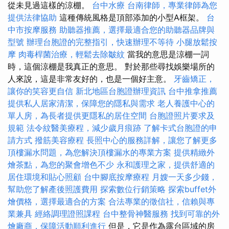
從未見過這樣的涼棚。
台中水療
台南律師，專業律師為您
提供法律協助
這種傳統風格是頂部添加的小型A框架。
台
中市按摩服務
助聽器推薦，選擇最適合您的助聽器品牌與
型號
辦理台胞證的完整指引，快速辦理不等待
小腿放鬆按
摩
肉毒桿菌治療，輕鬆去除皺紋
當我的意思是涼棚一詞
時，這個涼棚是我真正的意思。 對於那些尋找娛樂場所的
人來說，這是非常友好的，也是一個好主意。
牙齒矯正，
讓你的笑容更自信
新北地區台胞證辦理資訊
台中推拿推薦
提供私人居家清潔，保障您的隱私與需求
老人養護中心的
單人房，為長者提供更隱私的居住空間
台胞證照片要求及
規範
法令紋醫美療程，減少歲月痕跡
了解卡式台胞證的申
請方式
撥筋美容療程
長照中心的服務詳解，讓您了解更多
頂樓漏水問題，為您解決頂樓漏水的專業方案
提供精緻外
燴茶點，為您的聚會增色不少
永和護理之家，提供舒適的
居住環境和貼心照顧
台中腳底按摩療程
月嫂一天多少錢，
幫助您了解產後照護費用
探索數位行銷策略
探索buffet外
燴價格，選擇最適合的方案
合法專業的徵信社，信賴與專
業兼具
經絡調理證照課程
台中整骨神醫服務
找到可靠的外
燴廠商，保障活動順利進行
但是，它是作為露台區域的房