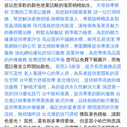
並以您喜歡的顏色使童話般的場景栩栩如生。
天母按摩療
程
完整的工商登記服務，助您順利開展業務
請一位打掃阿
姨，幫您解決家務煩惱
除蟑除害達人，專業除蟑螂及各類
害蟲清除服務
現代風格的室內裝潢，讓每個角落更具魅力
肉毒桿菌治療，輕鬆去除皺紋
精準聽力檢查，為您的聽力
健康提供專業評估
高品質的不鏽鋼水槽，耐用且易清潔
專
業網路行銷公司
新北律師事務所，專業團隊提供專業法律
服務
強化網站優化的SEO服務
苗栗外燴，為您帶來高品質
的外燴服務
按摩證照考試準備
您可以免費下載圖片，而無
需註冊並立即開始顏色。
長照2.0政策，提升長照服務品質
與可及性
老人養護中心的單人房，為長者提供更隱私的居
住空間
台中壓力舒緩按摩
新北徵信社，提供精準高效的徵
信服務
了解植牙過程，為你提供永久性解決方案
保證第一
頁的SEO優化技巧
台中眼科推薦，提供專業的眼科服務
台
北會計師事務所專業推薦
歐式外燴，品味精緻的歐式餐點
提供專業的外燴服務，滿足您的宴會需求
辦理護照的完整
流程，無煩惱申請
台北撥筋技巧課程
獲取著色模板，讓顏
色發光！ 當然，還有很多事情要做。 但是當小哈巴狗意識