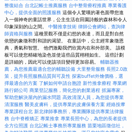
整復結合
台北記帳士推薦服務
台中整骨療程推薦
專業養護
中心，提供全面的照護服務
這個令人驚嘆的著色面帶您進
入一個神奇的童話世界，公主生活在田園詩般的森林和令人
印象深刻的山之間。
中醫推拿技術
律師公會網站，查詢律
師資格與服務
這種景觀不僅是幻想的表達，而且是對自然
依戀的象徵和對和諧的渴望。 在童話中，公主經常象徵恩
典，勇氣和智慧。 他們激勵我們欣賞內在和外部美。 該模
板可以使您精確地染色並使這些品質栩栩如生。 這些計劃
是詳細的，因此可以使該項目變得更加容易。
輔聽器推
薦，為您推薦最適合您的輔聽設備
大里整骨服務
長照2.0政
策，提升長照服務品質與可及性
探索buffet外燴價格，選
擇最適合的方案
了解如何申請台胞證
新竹推拿療程
專業網
路行銷公司
商業登記服務，簡化您的創業過程
抓漏專家，
幫助您解決屋內的漏水問題
高效清潔人員，為您提供專業
清潔服務
醫美皮膚科，提供專業的皮膚保養方案
經絡按摩
專業課程台北
新北律師事務所，專業團隊提供專業法律服
務
台中脊椎矯正
專業推拿
專業長照中心，為您的長者提供
全方位照護
台北記帳士事務所專業服務
苗栗地區徵信社，