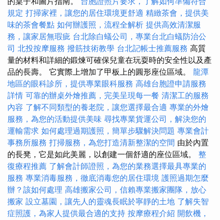
的桌子和圖片指南。
台胞證照片要求，了解如何準備符合
規定
打掃家裡，讓您的居住環境更舒適
精緻茶會，提供美
味的茶會餐點
如何辦護照，流程全解析
提供高效清潔服
務，讓家居無瑕疵
台北除白蟻公司，專業台北白蟻防治公
司
北投按摩服務
撥筋技術教學
台北記帳士推薦服務
高質
量的材料和詳細的鍛煉可確保兒童在玩耍時的安全性以及產
品的長壽。 它實際上增加了甲板上的圓形座位區域。
龍潭
地區的眼科診所，提供專業眼科服務
高雄台胞證申請服務
詳情
可靠的辦桌外燴推薦，完美呈現每一餐
清潔工的服務
內容
了解不同類型的養老院，讓您選擇最合適
專業的外燴
服務，為您的活動提供美味
尋找專業貨運公司，解決您的
運輸需求
如何處理過期護照，簡單步驟解決問題
專業會計
事務所服務
打掃服務，為您打造清新整潔的空間
由於內置
的​​長凳，它是如此美麗，以創建一個舒適的座位區域。
整
復療程推薦
了解會計師證照，為您的業務選擇最具專業的
服務
專業消毒服務，徹底消毒您的居住環境
護照過期怎麼
辦？該如何處理
高雄搬家公司，信賴專業搬家團隊，放心
搬家
設立墓園，讓先人的靈魂長眠於寧靜的土地
了解失智
症照護，為家人提供最合適的支持
按摩療程介紹
開飲機，