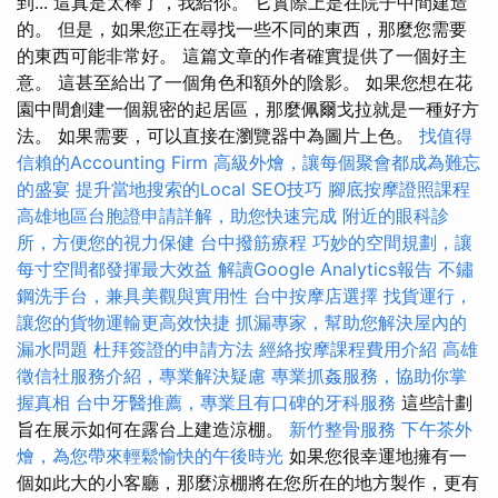
到... 這真是太棒了，我給你。 它實際上是在院子中間建造
的。 但是，如果您正在尋找一些不同的東西，那麼您需要
的東西可能非常好。 這篇文章的作者確實提供了一個好主
意。 這甚至給出了一個角色和額外的陰影。 如果您想在花
園中間創建一個親密的起居區，那麼佩爾戈拉就是一種好方
法。 如果需要，可以直接在瀏覽器中為圖片上色。
找值得
信賴的Accounting Firm
高級外燴，讓每個聚會都成為難忘
的盛宴
提升當地搜索的Local SEO技巧
腳底按摩證照課程
高雄地區台胞證申請詳解，助您快速完成
附近的眼科診
所，方便您的視力保健
台中撥筋療程
巧妙的空間規劃，讓
每寸空間都發揮最大效益
解讀Google Analytics報告
不鏽
鋼洗手台，兼具美觀與實用性
台中按摩店選擇
找貨運行，
讓您的貨物運輸更高效快捷
抓漏專家，幫助您解決屋內的
漏水問題
杜拜簽證的申請方法
經絡按摩課程費用介紹
高雄
徵信社服務介紹，專業解決疑慮
專業抓姦服務，協助你掌
握真相
台中牙醫推薦，專業且有口碑的牙科服務
這些計劃
旨在展示如何在露台上建造涼棚。
新竹整骨服務
下午茶外
燴，為您帶來輕鬆愉快的午後時光
如果您很幸運地擁有一
個如此大的小客廳，那麼涼棚將在您所在的地方製作，更有