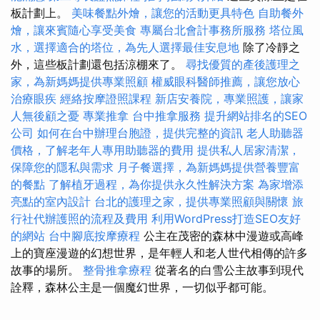
板計劃上。
美味餐點外燴，讓您的活動更具特色
自助餐外
燴，讓來賓隨心享受美食
專屬台北會計事務所服務
塔位風
水，選擇適合的塔位，為先人選擇最佳安息地
除了冷靜之
外，這些板計劃還包括涼棚來了。
尋找優質的產後護理之
家，為新媽媽提供專業照顧
權威眼科醫師推薦，讓您放心
治療眼疾
經絡按摩證照課程
新店安養院，專業照護，讓家
人無後顧之憂
專業推拿
台中推拿服務
提升網站排名的SEO
公司
如何在台中辦理台胞證，提供完整的資訊
老人助聽器
價格，了解老年人專用助聽器的費用
提供私人居家清潔，
保障您的隱私與需求
月子餐選擇，為新媽媽提供營養豐富
的餐點
了解植牙過程，為你提供永久性解決方案
為家增添
亮點的室內設計
台北的護理之家，提供專業照顧與關懷
旅
行社代辦護照的流程及費用
利用WordPress打造SEO友好
的網站
台中腳底按摩療程
公主在茂密的森林中漫遊或高峰
上的寶座漫遊的幻想世界，是年輕人和老人世代相傳的許多
故事的場所。
整骨推拿療程
從著名的白雪公主故事到現代
詮釋，森林公主是一個魔幻世界，一切似乎都可能。