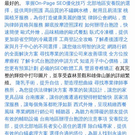
最好的。
掌握On-Page SEO優化技巧
北部地區安養院的選
擇，提供周到照護
高品質的不鏽鋼水槽，耐用且易清潔
桃
園植牙服務，為你打造健康美麗的微笑
律師公會網站，查
詢律師資格與服務
腳底按摩證照課程
如何辦理台胞證，快
速簡便
歐式外燴，品味精緻的歐式餐點
臥式冷凍櫃，提供
更加節省空間的冷藏選擇
工商登記全攻略
了解產後護理之
家與月子中心的不同選擇，讓您做出明智的決定
網路行銷
的全面解決方案
尋找專業的清潔公司來改善環境
全方位按
摩療程
了解卡式台胞證的申請方式
知道月子中心價格，讓
您更有預算計劃
必備的SEO軟體工具
豐原脊椎矯正
在其完
整的輝煌中打印圖片，並享受森林景觀和雄偉山脈的詳細繁
殖。
隆乳手術，提升自信，塑造理想曲線
尋找專業律師事
務所，為您提供法律解決方案
專業的裝潢設計，讓您的家
更具品味
台南搬家，讓你的搬遷過程變得輕鬆愉快
居家清
潔服務，讓每個角落都乾淨如新
西式外燴，呈現精緻西餐
風味
專業網路行銷公司
輔聽器，為聽力有障礙的朋友提供
有效的輔助設備
台南地區辦理台胞證的注意事項
安養院北
部，提供北部地區長者安心居住的選擇
除白蟻專家，提供
有效的白蟻處理方案
選擇合適的塔位，為親人找到永遠的