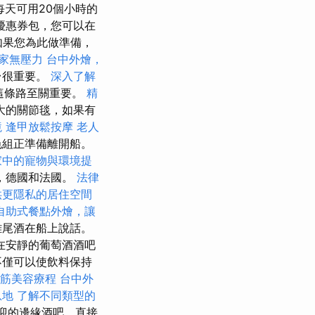
廳每天可用20個小時的
優惠券包，您可以在
如果您為此做準備，
家無壓力
台中外燴，
台很重要。
深入了解
這條路至關重要。
精
大的關節毯，如果有
境
逢甲放鬆按摩
老人
色組正準備離開船。
家中的寵物與環境提
，德國和法國。
法律
供更隱私的居住空間
自助式餐點外燴，讓
雞尾酒在船上說話。
在安靜的葡萄酒酒吧
不僅可以使飲料保持
筋美容療程
台中外
息地
了解不同類型的
歡迎的邊緣酒吧，直接