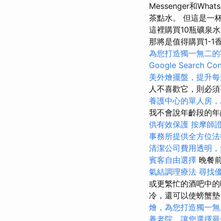
Messenger和
茶點水。 但這是一
這裡購買10瓶礦泉
那將是值得購買1-1
為您打造獨一無二的
Google Search Con
美外燴擺盤，提升每
人不喜歡它，則必
養護中心的單人房，
我不會說年齡段的年
供有效保護
按摩師
事務所提供全方位法
清潔公司費用透明，
賓客自由選擇
晚餐前
氣結調理療法
尋找
或更繁忙的酒吧中的
冷，還可以使螃蟹墊
燴，為您打造獨一無
養老院，讓您選擇最