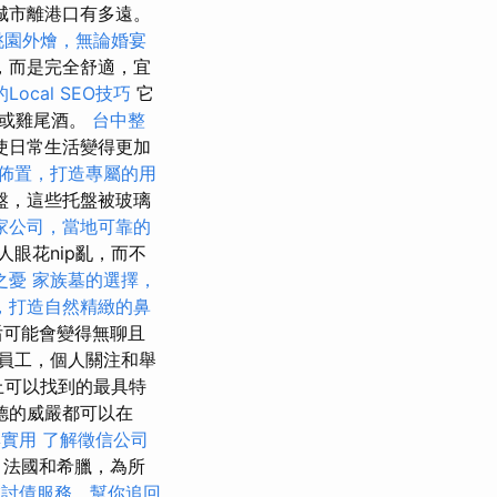
城市離港口有多遠。
桃園外燴，無論婚宴
，而是完全舒適，宜
ocal SEO技巧
它
啡或雞尾酒。
台中整
使日常生活變得更加
佈置，打造專屬的用
盤，這些托盤被玻璃
家公司，當地可靠的
眼花nip亂，而不
之憂
家族墓的選擇，
，打造自然精緻的鼻
后可能會變得無聊且
員工，個人關注和舉
es上可以找到的最具特
德的威嚴都可以在
與實用
了解徵信公司
，法國和希臘，為所
業討債服務，幫你追回