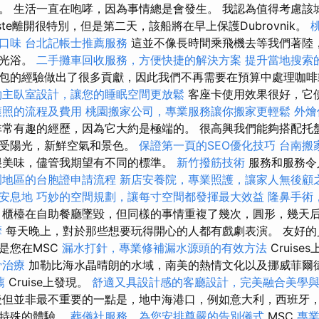
。 生活一直在咆哮，因為事情總是會發生。 我認為值得考慮該
ste離開很特別，但是第二天，該船將在早上保護Dubrovnik。
口味
台北記帳士推薦服務
這並不像長時間乘飛機去等我們著陸
日光浴。
二手攤車回收服務，方便快捷的解決方案
提升當地搜索的L
包的經驗做出了很多貢獻，因此我們不再需要在預算中處理咖
約主臥室設計，讓您的睡眠空間更放鬆
客座卡使用效果很好，它
護照的流程及費用
桃園搬家公司，專業服務讓你搬家更輕鬆
外燴
常有趣的經歷，因為它大約是極端的。 很高興我們能夠搭配托
享受陽光，新鮮空氣和景色。
保證第一頁的SEO優化技巧
台南搬
美味，儘管我期望有不同的標準。
新竹撥筋技術
服務和服務令人
園地區的台胞證申請流程
新店安養院，專業照護，讓家人無後顧
安息地
巧妙的空間規劃，讓每寸空間都發揮最大效益
隆鼻手術
櫃檯在自助餐廳墜毀，但同樣的事情重複了幾次，圓形，幾天
摩
每天晚上，對於那些想要玩得開心的人都有戲劇表演。 友好的
是您在MSC
漏水打針，專業修補漏水源頭的有效方法
Cruis
骨治療
加勒比海水晶晴朗的水域，南美的熱情文化以及挪威菲爾
薦
Cruise上發現。
舒適又具設計感的客廳設計，完美融合美學
但並非最不重要的一點是，地中海港口，例如意大利，西班牙
了特殊的體驗。
葬儀社服務，為您安排尊嚴的告別儀式
MSC
專