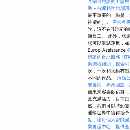
宜蘭台胞證的申請與
準
-
按摩執照培訓
最不重要的一點是，
神聖的）。
唐六典
說，這不在“較弱”的
練員工。 此外，您
您可以測試運氣，如果
Europ Assistance
胞證的台北服務
HT
助聽器補助，探索可
次，一次和大約有
不同的作品。
清潔
安養院，專業照護，
如果乘客喜歡跳舞，
直充滿活力，目前由
然，我們可以將船
運輸世界中獲得授予
點，讓每個人都能滿
業養護中心，提供全