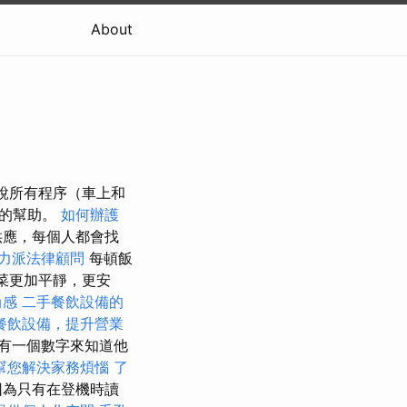
About
用說所有程序（車上和
好的幫助。
如何辦護
供應，每個人都會找
力派法律顧問
每頓飯
點菜更加平靜，更安
尚感
二手餐飲設備的
餐飲設備，提升營業
有一個數字來知道他
幫您解決家務煩惱
了
因為只有在登機時讀