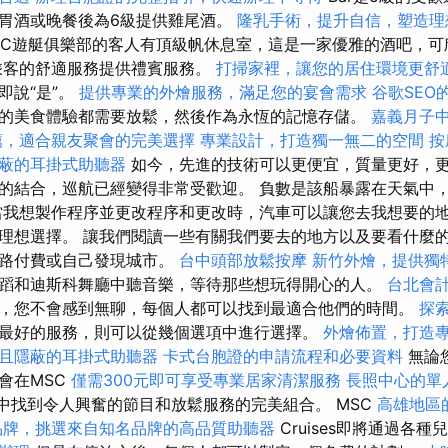
胃酒或晚餐後為6級提供雞尾酒。
隆乳手術，提升自信，塑造理
SC遊艇俱樂部的客人有頂級帆休息室，這是一家優雅的酒吧，可
乘客的舒適服務提供禮賓服務。
打掃家裡，讓您的居住環境更舒
即說“是”。
提供專業的外燴服務，滿足您的宴會需求
谷歌SEO
的美食體驗都需要放鬆，然後作為永恆的記憶存儲。
嘉義月子
薦，適合親友聚會的完美選擇
專業設計，打造獨一無二的空間
按
蔽的耳掛式助聽器
如今，先進的技術可以更便宜，質量更好，
的結合，巡航已經變得非常受歡迎。 負數是該船暴露在天氣中
當我想製作程序並更改程序和更改時，汽車可以讓您去我想要的地
理想選擇。 讓我們閱讀一些有關我們要去的地方以及要看什麼的信
道路付費或自己發現城市。
台中頭部放鬆按摩
新竹外燴，提供獨
蹈和迪斯科舞廳中聽音樂，等待那些想玩得開心的人。
台北會
，您不會感到無聊，每個人都可以找到最適合他們的時間。
探
最好的服務，則可以從幾個選項中進行選擇。
外燴佈置，打造
且隱蔽的耳掛式助聽器
卡式台胞證的申請流程和必要資料
無論
會在MSC
僅需300元即可享受專業居家清潔服務
長照中心的單
世界中找到令人興奮的節目和放鬆服務的完美組合。 MSC
高雄地區
品牌，挑選來自知名品牌的高品質助聽器
Cruises即將通過各