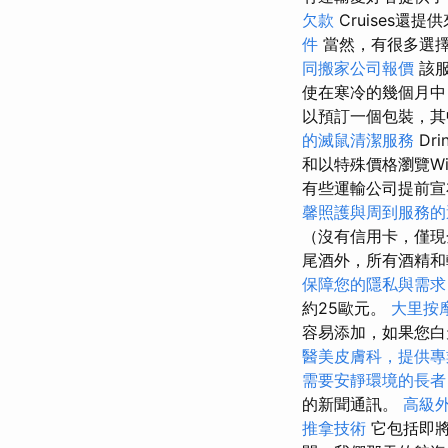
欠款
Cruises還提供
件
當然，有很多選
同搬家公司報價
該服
使在寒冷的幾個月
以預訂一個包裝，其中
的滅鼠清潔服務
Dri
和以特殊價格瀏覽Wi
有些運輸公司提前宣
馨照護與周到服務的
（沒有信用卡，僅現
尾酒外，所有酒精
保障您的隱私與需求
約25歐元。
大里按
容易添加，如果您白
醫美皮膚科，提供專
需要安靜環境的長者
的新聞通訊。
高級
推拿技術
它包括即將