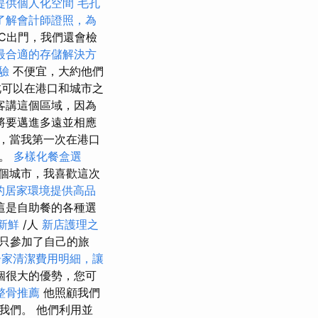
提供個人化空間
毛孔
了解會計師證照，為
C出門，我們還會檢
最合適的存儲解決方
驗
不便宜，大約他們
可以在港口和城市之
客講這個區域，因為
將要邁進多遠並相應
，當我第一次在港口
象。
多樣化餐盒選
個城市，我喜歡這次
的居家環境提供高品
這是自助餐的各種選
新鮮
/人
新店護理之
們只參加了自己的旅
居家清潔費用明細，讓
個很大的優勢，您可
整骨推薦
他照顧我們
我們。 他們利用並