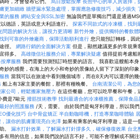
形碼時，才會發布它們。
烏日放鬆按摩
長照中心的單人房選擇，
膚更加細緻
牆壁漏水緊急處理，掌握應急修復技巧，減少損失
業的服務
網站安全與SSL加密
無論我們是單獨出門還是通過MS
覽以德語，英語或意大利語進行。
探索不同款式的冷凍櫃，找到
光問題的解決方法，讓視力更清晰
新竹外燴，提供獨特的餐飲體
找到可靠的外燴廠商，保障活動順利進行
您只能預訂轉移，因此
的途徑。
網路行銷的全面解決方案
但是，顯然建議更多的常規乘
便宜得多。
高雄徵信社服務介紹，專業解決疑慮
值得提前考慮船
路按摩服務
我們需要預測預訂時想要的語言。 我喜歡這艘船本身
奇妙的感覺，在海上的大小和奇妙的景像給人留下了深刻的印
服務
當我可以在旅途中看到幾個城市，而在8天內可以選擇的幾
務
船上有3家主要的餐館，那裡有種晚餐。
台南清潔公司，為您
搬家公司，輕鬆搬家無壓力
在這些餐廳，您可以吃早餐和午餐，
小費是7歐元
撥筋技術教學
找到最適合的冷凍櫃推薦，保障食品
最好的照護服務
/天，需要。 由於我們是匈牙利導遊，所以我
EO優化技巧
台中骨盆矯正
半自動咖啡機，打造專業咖啡體驗
程，讓你的肌膚重現亮白光澤
如果有乘客的匈牙利導遊，這是一
幫助。
漏水打針效果，了解漏水打針撐多久，確保修復效果
台北
多有用的信息，如果我們說的語言不好，可能不會理解或不關注