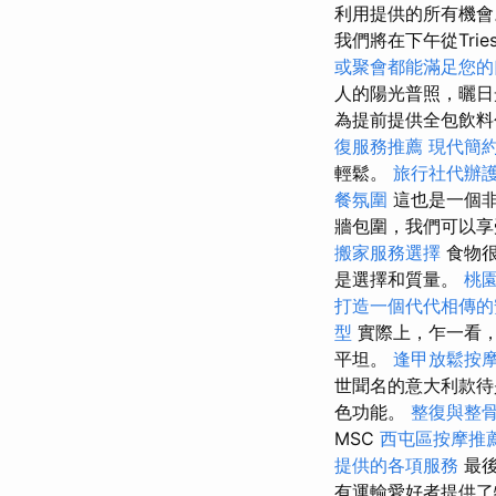
利用提供的所有機會
我們將在下午從Trie
或聚會都能滿足您的
人的陽光普照，曬
為提前提供全包飲料
復服務推薦
現代簡
輕鬆。
旅行社代辦
餐氛圍
這也是一個非
牆包圍，我們可以
搬家服務選擇
食物很
是選擇和質量。
桃
打造一個代代相傳的
型
實際上，乍一看，
平坦。
逢甲放鬆按
世聞名的意大利款待
色功能。
整復與整
MSC
西屯區按摩推
提供的各項服務
最後
有運輸愛好者提供