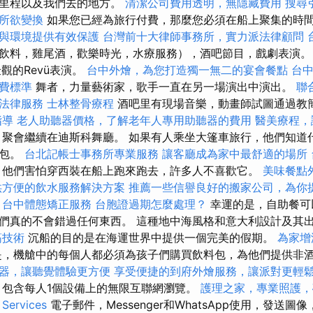
海里程以及我們去的地方。
清潔公司費用透明，無隱藏費用
搜尋
所欲變換
如果您已經為旅行付費，那麼您必須在船上聚集的時
與環境提供有效保護
台灣前十大律師事務所，實力派法律顧問
飲料，雞尾酒，歡樂時光，水療服務），酒吧節目，戲劇表演。
觀的Revü表演。
台中外燴，為您打造獨一無二的宴會餐點
台
費標準
舞者，力量藝術家，歌手一直在另一場演出中演出。
聯
法律服務
士林整骨療程
酒吧里有現場音樂，動畫師試圖通過教
指導
老人助聽器價格，了解老年人專用助聽器的費用
醫美療程，
聚會繼續在迪斯科舞廳。 如果有人乘坐大篷車旅行，他們知道
打包。
台北記帳士事務所專業服務
讓客廳成為家中最舒適的場所
他們害怕穿西裝在船上跑來跑去，許多人不喜歡它。
美味餐點
供方便的飲水服務解決方案
推薦一些信譽良好的搬家公司，為你
台中體態矯正服務
台胞證過期怎麼處理？
幸運的是，自助餐可
們真的不會錯過任何東西。 這種地中海風格和意大利設計及其
筋技術
沉船的目的是在海運世界中提供一個完美的假期。
為家增
是，機艙中的每個人都必須為孩子們購買飲料包，為他們提供非
器，讓聽覺體驗更方便
享受便捷的到府外燴服務，讓派對更輕
包含每人1個設備上的無限互聯網瀏覽。
護理之家，專業照護，
rvices
電子郵件，Messenger和WhatsApp使用，發送圖