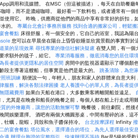
WhatsApp調用和流媒體。 在MSC（但這被描述），每天在自助餐
杯咖啡，而不是濃縮咖啡。 最好看一下飲料包，或者通常有一個
水並使用它。 昨晚，供應商從他們的商品中享有非常好的折扣，
香水的。
專屬台北會計事務所服務
找到合適的搬家公司，輕鬆搬
宴會餐點
床很舒服，有一個安全的，它自己的浴室，我認為陽
sole
您可以在早晨坐在陽台上昏昏欲睡並欣賞景觀的事實對於
道菜的呈現效果
尋找專業的徵信社解決疑慮
在雙人間，有一個
須要求額外的毯子，給它。
專業消毒服務，徹底消毒您的居住環
為長者提供更隱私的居住空間
房間中的監視器還顯示了哪個顏
齡段主導著這艘船，但事實是他們是最大的。
跳蚤清除，為您
證照班訓練
順便說一句，年輕人，朋友和家人的群體來自意大利
律服務，解決各類法律困擾
老人養護中心的單人房，為長者提
無隱藏費用
如果白天船在港口，大多數乘客將離開船並遠足。
，尤其是在晚會和船長的晚餐之前，每個人都在船上行走或用
優質的外燴廠商，讓您的活動無懈可擊
晚餐後，前往劇院，然後
晚間娛樂選擇。 酒吧有兩個大橢圓形桌，中間有壓碎的冰，這
，牡蠣，龍蝦，貝殼和魚子醬保持冷。
台北按摩課程
Infinity
撥
二的宴會餐點
塔位風水，選擇適合的塔位，為先人選擇最佳安
合適
辦理台胞證的完整指引，快速辦理不等待
Bar是5級的受