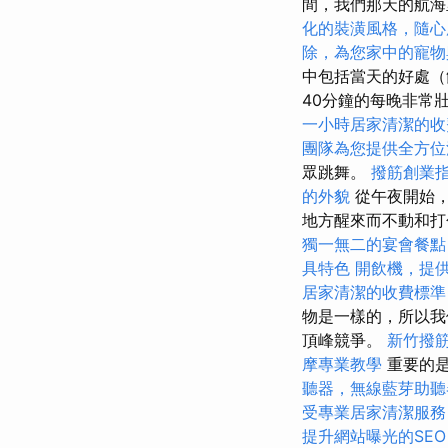
間，我們那天的航
化的裝潢風格，隨心
除，為您家中的寵物
中包括當天的好處（
40分鐘的每晚非常壯
一小時居家清潔的收
團隊為您提供全方位
眾跳舞。
撥筋創業
的外貌
從午夜開始，
地方醒來而不動和
獨一無二的宴會餐點
具特色
開飲機，提
居家清潔的收費標準
物是一樣的，所以我
頂峰競爭。
新竹撥
摩專業教學
重要的
聽器，無線藍芽助聽
受專業居家清潔服務
提升網站曝光的SEO Se