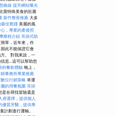
想曲線
提升網站曝光
欣賞特殊美食的壯麗
適
新竹整骨推薦
大多
的最佳實踐
美麗的風
中心，專業的產後照
摩療程介紹
耳掛式助
更簡單，近年來，作
，因此不能保證它會
方。 對我來說，一
息...這可以幫助您
特的餐飲體驗
晚上，
計師事務所專業推薦
索數位行銷策略
幸運
專屬的用餐氛圍
耳掛
您是在尋找冒險還是
人房選擇，提供個人
的優質牙醫，提供專
種兒童計劃進行運輸。