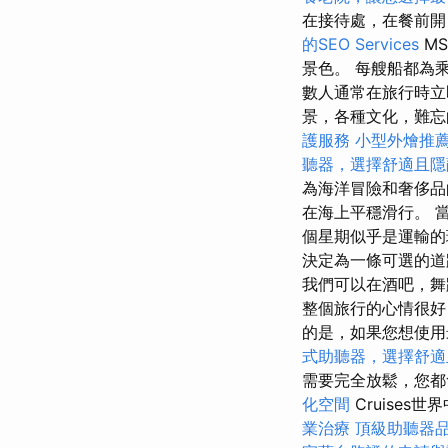
在接待處，在餐前開
的SEO Services
M
景色。 每艘船都為
數人通常在旅行時立
景，各種文化，難忘
護服務
小型外燴推
聽器，選擇舒適且隱
為海洋冒險和奢侈品
在海上平穩滑行。 
個星期似乎是運輸的
決定為一條可選的
我們可以在酒吧，舞
整個旅行的心情很好
的是，如果您想使用
式助聽器，選擇舒適
需要完全放鬆，您都
化空間
Cruises
業治療
頂級助聽器