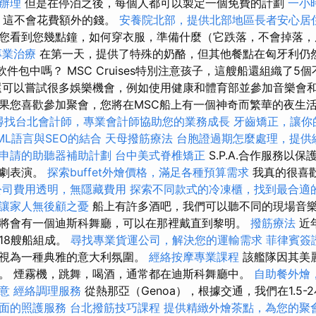
辦理
但是在停泊之後，每個人都可以製定一個免費的計劃
一小
班
這不會花費額外的錢。
安養院北部，提供北部地區長者安心居
您看到您幾點鐘，如何穿衣服，準備什麼（它跌落，不會掉落，
專業治療
在第一天，提供了特殊的奶酪，但其他餐點在匈牙利仍然
軟件包中嗎？ MSC Cruises特別注意孩子，這艘船還組織了5
還可以嘗試很多娛樂機會，例如使用健康和體育部並參加音樂會和
您喜歡參加聚會，您將在MSC船上有一個神奇而繁華的夜生活。 Cr
尋找台北會計師，專業會計師協助您的業務成長
牙齒矯正，讓你
ML語言與SEO的結合
天母撥筋療法
台胞證過期怎麼處理，提供
申請的助聽器補助計劃
台中美式脊椎矯正
S.P.A.合作服務以
戲劇表演。
探索buffet外燴價格，滿足各種預算需求
我真的很喜
公司費用透明，無隱藏費用
探索不同款式的冷凍櫃，找到最合適
讓家人無後顧之憂
船上有許多酒吧，我們可以聽不同的現場音
將會有一個迪斯科舞廳，可以在那裡戴直到黎明。
撥筋療法
近
18艘船組成。
尋找專業貨運公司，解決您的運輸需求
菲律賓簽
隻視為一種典雅的意大利氛圍。
經絡按摩專業課程
該艦隊因其美
。 煙霧機，跳舞，喝酒，通常都在迪斯科舞廳中。
自助餐外燴
意
經絡調理服務
從熱那亞（Genoa），根據交通，我們在1.5
面的照護服務
台北撥筋技巧課程
提供精緻外燴茶點，為您的聚