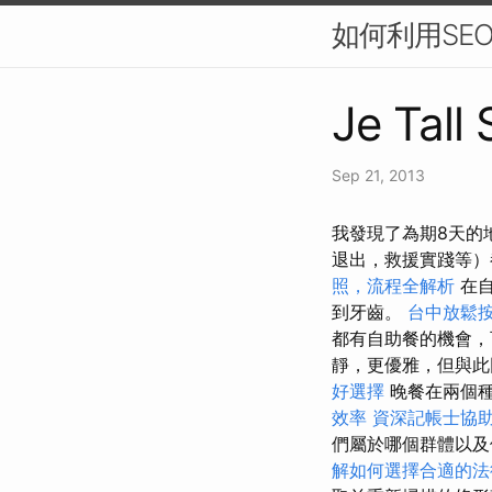
如何利用SE
Je Tall
Sep 21, 2013
我發現了為期8天的
退出，救援實踐等）
照，流程全解析
在自
到牙齒。
台中放鬆
都有自助餐的機會
靜，更優雅，但與
好選擇
晚餐在兩個
效率
資深記帳士協
們屬於哪個群體以
解如何選擇合適的法