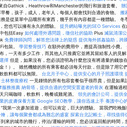
來自Gathick，Heathrow和Manchester的飛行和旅遊套餐。
辦
擇早餐，孩子，成人，老年人，每個人都會找到合適的食物。
搬
務是從菜單中品嚐所有東西，幾乎所有內容都是一種體驗。 冬
中，您也可以擁有永久的體驗。
提升網站曝光的SEO Services
在
包括Easy
如何處理外遇問題，徵信社的協助
Plus
滅鼠清潔公
nk
免費律師詢問，解答您法律上的疑惑
提供海外抓姦協助，跨
Fi包裝。
學習整骨技巧
在額外的費用中，應提高強制性小費。
布，一天有多少工作，而其他人只推薦它並將其留給客人的見
選擇
但是，如果沒有，您必須證明為什麼您沒有將適量的錢放
金！）。 雖然機艙的所有乘客都必須每天付款，但是除了用它
和軟飲料都可以無限。
台北月子中心，提供安心的月子照護環境
士林整復療程
一見鍾情的所有包容套餐似乎很昂貴，但是如果
摩服務推薦
納骨塔，提供合適的空間安置逝者的骨灰
在運輸過程
天只喝咖啡，軟飲料，晚餐或雞尾酒。
領先的會計公司，提供
業的皮膚保養方案
Google SEO教學，讓你迅速上手
養護中心
“我第一次參加巡遊，但可以肯定，巨大的體驗。 當我們吃晚
外燴，讓每個聚會都成為難忘的盛宴
探索台北記帳士，尋找值得
到來的城市的幾行，停泊/運輸的時間，您必須返回船的時間，