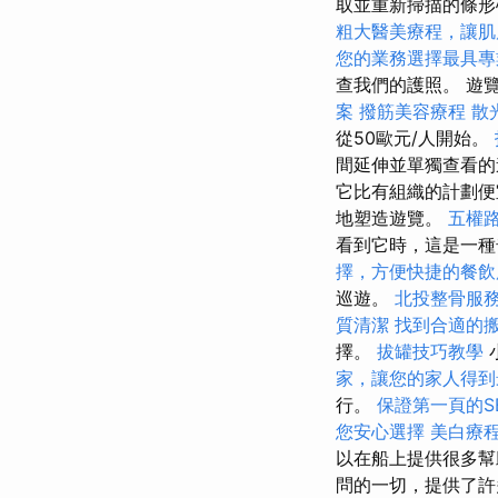
取並重新掃描的條
粗大醫美療程，讓肌
您的業務選擇最具專
查我們的護照。 遊
案
撥筋美容療程
散
從50歐元/人開始。
間延伸並單獨查看
它比有組織的計劃
地塑造遊覽。
五權
看到它時，這是一種
擇，方便快捷的餐飲
巡遊。
北投整骨服
質清潔
找到合適的
擇。
拔罐技巧教學
家，讓您的家人得到
行。
保證第一頁的S
您安心選擇
美白療
以在船上提供很多
問的一切，提供了許