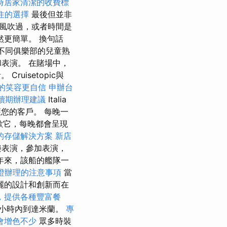
時居家清潔的收費標
住的選擇
最後但並非
風吹過，或者時間是
更簡單。 換句話
個不同俱樂部的兒童熟
表演。 在賭場中，
uisetopic與
的笑容更自信
申辦台
續期辦理建議
Italia
保護您的客戶。 每晚一
歡它，每晚都會呈現
的存儲解決方案
新店
樂表演，參加表演，
年來，該船的艦隊一
證辦理的注意事項
當
麗的設計和創新而在
，提供各種豐富餐
-2小時內到達米蘭。
專
會增色不少
眾多時裝