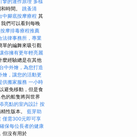
引擎的運作原理
多樣
間和時間。
跳蚤清
台中腳底按摩療程
其
 我們可以看到每晚
中按摩排毒療程推薦
合法律事務所，專業
簡單的編舞來吸引觀
讓你擁有更年輕亮麗
什麼經驗總是在其他
台中外燴，為您打造
外燴，讓您的活動更
提供搬家服務
一小時
以避免移動，但是食
出色的船隻將與世界
添亮點的室內設計
按
酒精性版本。
藍芽助
鬆
僅需300元即可享
確保每位長者的健康
像，但沒有用於