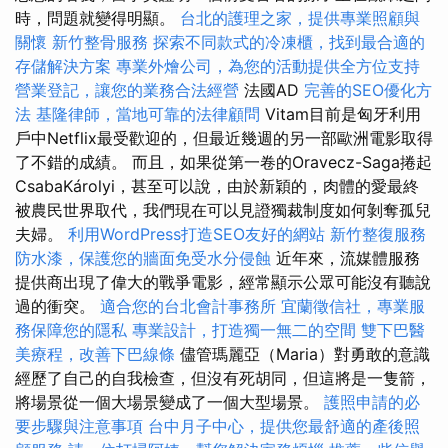
時，問題就變得明顯。
台北的護理之家，提供專業照顧與
關懷
新竹整骨服務
探索不同款式的冷凍櫃，找到最合適的
存儲解決方案
專業外燴公司，為您的活動提供全方位支持
營業登記，讓您的業務合法經營
法國AD
完善的SEO優化方
法
基隆律師，當地可靠的法律顧問
Vitam目前是匈牙利用
戶中Netflix最受歡迎的，但最近幾週的另一部歐洲電影取得
了不錯的成績。 而且，如果從第一卷的Oravecz-Saga捲起
CsabaKárolyi，甚至可以說，由於新穎的，肉體的愛最終
被農民世界取代，我們現在可以見證獨裁制度如何剝奪孤兒
夫婦。
利用WordPress打造SEO友好的網站
新竹整復服務
防水漆，保護您的牆面免受水分侵蝕
近年來，流媒體服務
提供商出現了偉大的戰爭電影，經常顯示公眾可能沒有聽說
過的衝突。
適合您的台北會計事務所
宜蘭徵信社，專業服
務保障您的隱私
專業設計，打造獨一無二的空間
雙下巴醫
美療程，改善下巴線條
儘管瑪麗亞（Maria）對勇敢的意識
經歷了自己的自我檢查，但沒有死胡同，但這將是一隻箭，
將場景從一個大場景變成了一個大型場景。
護照申請的必
要步驟與注意事項
台中月子中心，提供您最舒適的產後照