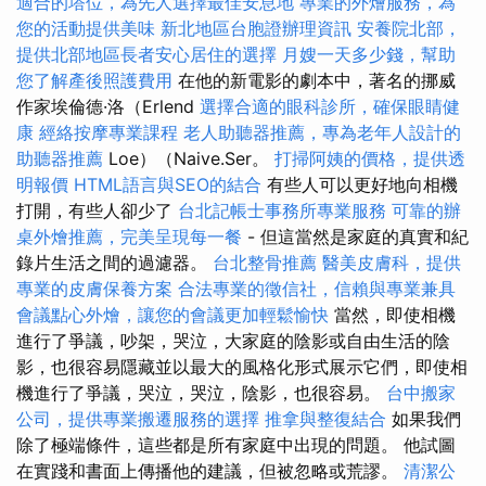
適合的塔位，為先人選擇最佳安息地
專業的外燴服務，為
您的活動提供美味
新北地區台胞證辦理資訊
安養院北部，
提供北部地區長者安心居住的選擇
月嫂一天多少錢，幫助
您了解產後照護費用
在他的新電影的劇本中，著名的挪威
作家埃倫德·洛（Erlend
選擇合適的眼科診所，確保眼睛健
康
經絡按摩專業課程
老人助聽器推薦，專為老年人設計的
助聽器推薦
Loe）（Naive.Ser。
打掃阿姨的價格，提供透
明報價
HTML語言與SEO的結合
有些人可以更好地向相機
打開，有些人卻少了
台北記帳士事務所專業服務
可靠的辦
桌外燴推薦，完美呈現每一餐
- 但這當然是家庭的真實和紀
錄片生活之間的過濾器。
台北整骨推薦
醫美皮膚科，提供
專業的皮膚保養方案
合法專業的徵信社，信賴與專業兼具
會議點心外燴，讓您的會議更加輕鬆愉快
當然，即使相機
進行了爭議，吵架，哭泣，大家庭的陰影或自由生活的陰
影，也很容易隱藏並以最大的風格化形式展示它們，即使相
機進行了爭議，哭泣，哭泣，陰影，也很容易。
台中搬家
公司，提供專業搬遷服務的選擇
推拿與整復結合
如果我們
除了極端條件，這些都是所有家庭中出現的問題。 他試圖
在實踐和書面上傳播他的建議，但被忽略或荒謬。
清潔公