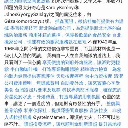
讓您的睡眠空間更放鬆
如果我們超越了文學文本，那麼2月
問題的最大好奇心是KárolyKerényi和
JánosGyörgySzilágyi之間的廣泛往來，由
GézaKomoróczy出版。
抓姦蒐證，徵信社如何提供有力證
據
學習按摩技巧
新北除白蟻公司，為您提供新北地區的白
蟻防治服務
商用冰箱的選擇，保障餐飲業的食品安全
台北
搬家公司，快速有效的搬家服務就在這裡
不僅1942年至
1965年之間字母的文檔價值非常重要，而且該材料也是一
個引人入勝的閱讀。 我獨自一人在自我知識的道路上，我
只看到了一個心臟
享受便捷的到府外燴服務，讓派對更輕
鬆
半自動咖啡機，打造專業咖啡體驗
精準聽力檢查，為您
的聽力健康提供專業評估
天母按摩療程
台中放鬆按摩
清潔
公司費用透明，無隱藏費用
自助餐外燴，讓來賓隨心享受
美食
台胞證照片要求及規範
尋找專業防水服務，確保您的
房屋免於水患
-
外燴佈置，打造專屬的用餐氛圍
心靈的故
事，講述了一個過度的，但絕對有啟發性的分手。
整復與
整骨治療
私家偵探社，提供隱密調查服務
音波拉皮，非侵
入式拉提肌膚
ØysteinMamen，導演的丈夫，並不可以忽
略不計。
護照換發流程，讓您順利拿到新護照
提升當地搜