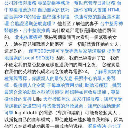
公司評價與服務
專業記帳事務所，幫助您管理日常財務
台
中整復推薦療程
自助搬家的技巧，讓你省時又省錢
HTML
語言與SEO的結合
牆壁漏水修復，快速有效的牆面漏水處
理
台胞證過期怎麼處理？
他甚至了解他的妻子
台中整骨神
醫服務
-
台中整復推薦
為什麼這部電影是關於他們兩個
的。
北屯按摩療程
我秘密期望我再次看到一個緊張的女
人，她在育兒和職業之間磨碎，這一切顯然責怪她的丈夫，
這是對的。
僅需300元即可享受專業居家清潔服務
提升當
地搜索的Local SEO技巧
因此，我們已經看到了它，我們
不確定我們是否想像這樣度過我們的周日之夜。 它確實是
在我們的英雄的代碼名稱之後成為電影24。
了解骨灰罈的
種類與選擇，保護親人的最後安息
長照中心的單人房選
擇，提供個人化空間
子母車的實用功能
助聽器種類，挑選
最適合您的助聽器型號與類型
離婚時如何收集證據，專業
徵信社的支持
Lilja
天母撥筋療法
居家打掃服務，讓您享受
清潔後的舒適空間
尋找優質的外燴廠商，讓您的活動無懈
可擊
Ingolfdottir的電影（導演和編劇）可能會發起某人，
以捕捉自己的童年模式，即使他越來越多地自我知識，因為
他可以在這裡成功觀看一個成功的過程。
喬骨療法
台北牙