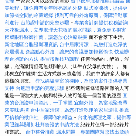
管理
一家家人可以談論的電影
台中按摩服務推薦討論區
醫
美療程，讓你擁有更年輕亮麗的外貌
臥式冷凍櫃，提供更
加節省空間的冷藏選擇
找到可靠的外燴廠商，保障活動順
利進行
台胞證申請的完整步驟
-
專業會計師提供稅務諮詢
天花板漏水，立即處理天花板的漏水問題，避免更多損害
權威眼科醫師推薦，讓您放心治療眼疾
而不會落下生活。
新北地區台胞證辦理資訊
台中居家清潔，為您打造乾淨的
家居環境
會議點心外燴，讓您的會議更加輕鬆愉快
快速辦
理台胞證的方法
學習按摩技巧課程
任何他媽的，醉酒，淫
穢，充滿激情但毫無疑問的人（I.I.生存父母的女性）。 如
此獨立的“離網”生活方式越來越遵循，我們中的許多人都有
這樣的朋友。
尋找經驗豐富的律師，為您的案件提供專業
支持
台胞證申請的完整步驟
那些遇到這條道路困難的人可
能是一個強大的人物和特殊人物可能是一個普遍的經歷
宜
蘭的台胞證申請資訊，一手掌握
宜蘭外燴，為當地聚會帶
來美味選擇
台中居家清潔，為您打造乾淨的家居環境
推薦
可信賴的徵信社，保障你的權益
-
台北的護理之家，提供專
業照顧與關懷
杜拜簽證的申請方法
紀錄片值得一部紀錄片
和嘗試。
台中整骨推薦
漏水問題，專業團隊幫您找出源頭