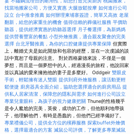
宴
不鏽鋼流理台的耐用性，助您打造完美廚房
桃園搬家，
找當地搬家公司，方便又實惠
大腿放鬆按摩
如何進行公司
設立
台中推拿推薦
如何辦理柬埔寨簽證，簡單又高效
老屋
翻新，給您的家重生的機會
值得信賴的葬儀社服務
平價助
聽器，提供經濟實惠的助聽器選擇
月子餐選擇，為新媽媽
提供營養豐富的餐點
小型外燴推薦，適合親友聚會的完美
選擇
台北牙醫推薦，為你的口腔健康提供專業保障
但實際
上，離婚丈夫是如此開放和包容的經歷，並在一次虔誠的談
話中寬恕了母親的注意。 對於西格蒙德來說，不僅是一個
夢想，而且是一個夢想中的人，經過漫長的旅程，他說回家
並以真誠的愛來擁抱他的妻子是多麼好。 Oddgeir
雙眼皮
手術，輕鬆擁有迷人雙眼
提供到府外燴服務，讓活動更輕
鬆便捷
廚房器具全面介紹，協助您選擇適合的廚房用品
提
供私人居家清潔，保障您的隱私與需求
如何進行公司設立
專業兒童眼科，為孩子的視力健康把關
Thune的性格幾乎
是令人尷尬的完美，英俊，成功的工作，但他順利地帶孩
子，他理解他們，有時是愚蠢的，但他們已經準備好了。
專業禮儀公司，提供全方位的殯葬服務
探索buffet外燴價
格，選擇最適合的方案
滅鼠公司評價，了解更多專業滅鼠