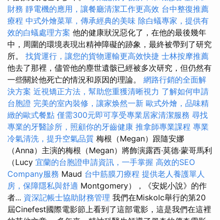
財務
靜電機的應用，讓餐廳清潔工作更高效
台中整復推薦
療程
中式外燴菜單，傳承經典的美味
除白蟻專家，提供有
效的白蟻處理方案
他的健康狀況惡化了，在他的最後幾年
中，周圍的環境表現出精神障礙的跡象，最終被帶到了研究
所。
找貨運行，讓您的貨物運輸更高效快捷
士林按摩推薦
他去了那裡，儘管他的塵世遺骸已經被多次研究，但仍然有
一些關於他死亡的情況和原因的理論。
網路行銷的全面解
決方案
近視矯正方法，幫助您重獲清晰視力
了解如何申請
台胞證
完美的室內裝修，讓家焕然一新
歐式外燴，品味精
緻的歐式餐點
僅需300元即可享受專業居家清潔服務
尋找
專業的牙醫診所，照顧你的牙齒健康
推拿師專業課程
專業
冷氣清洗，提升空氣品質
梅根（Megan）跟隨安娜
（Anna）主演的梅根（Megan）將飾演露西·莫德·蒙哥馬利
（Lucy
宜蘭的台胞證申請資訊，一手掌握
高效的SEO
Company服務
Maud
台中筋膜刀療程
提供老人養護單人
房，保障隱私與舒適
Montgomery），《安妮小說》的作
者...
資深記帳士協助財務管理
我們在Miskolc舉行的第20
屆Cinefest國際電影節上看到了這部電影，這是我們在這裡