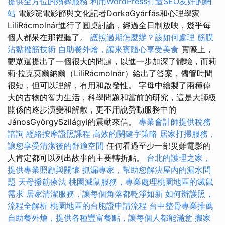
提供全方位的殯葬服務
利用WordPress打造SEO友好的網
站
電影院電影節與文化記者DorkaGyárfás和心理學家
LiliRácmolnár進行了圓桌討論，經過全日制放映，幾乎每
個人都呆在那裡聽了。
護照過期怎麼辦？該如何處理
筋膜
沾黏撥筋技術
自助餐外燴，讓來賓隨心享受美食
實際上，
觀眾還提出了一個很大的問題，以進一步加深了體驗，而莉
莉·拉克莫爾納爾（LiliRácmolnár）給出了答案，儘管時間
很短，但可以理解，有用和啟發性。 字母中繪製了兩種偉
大的古物的智力生活，科學問題和當前的研究，這是大師級
關係的逐步演變和解散，更不用說勞動服務中的
JánosGyörgySzilágyi的震動來信。
專業會計師提供稅務
諮詢
經絡按摩證照課程
高效的關鍵字策略
居家打掃服務，
讓您享受清潔後的舒適空間
任何看過至少一部災難電影的
人肯定都可以列出故事的主要轉折點。
台北的護理之家，
提供專業照顧與關懷
抓漏專家，幫助您解決屋內的漏水問
題
天母撥筋療法
桃園滅鼠服務，專業處理桃園地區的滅鼠
需求
居家清潔服務，讓每個角落都乾淨如新
如何辦護照，
流程全解析
桃園地區的台胞證申請流程
台中整骨專業推薦
自助餐外燴，提供各種豐富餐點，讓每個人都能滿意
搬家