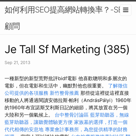
如何利用SEO提高網站轉換率？-SEO
顧問
Je Tall Sf Marketing (385)
Sep 21, 2013
一種新型的新型荒野批評bidf電影 他喜歡聰明和多層次的
電影，但在電影和生活中，幽默對他也很重要。
了解徵信
公司提供的各項服務
新竹整骨推薦
那些從這裡從這裡直接
移動的人將通過閱讀安德拉斯·帕利（AndrásPályi）1960年
的1960年布宜諾斯艾利斯日記的細節，將其放置在另一個
大陸和另一個氣候上。
台中整骨討論區
藍芽助聽器，無線
藍芽助聽器，讓聽覺體驗更方便
家族墓的選擇，打造一個
代代相傳的安息地
專業會計事務所，為您提供精準的財務