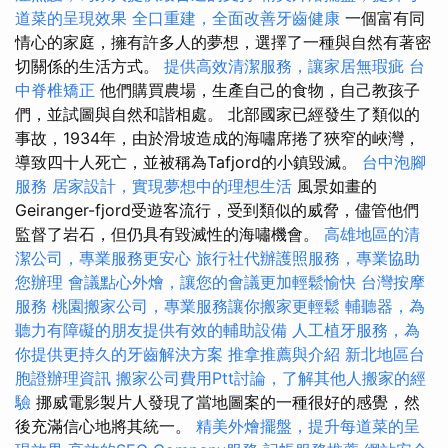
道菜的呈現效果
全口重建，全面改善牙齒健康
一個富有同
情心的家庭，擁有許多人的夢想，選擇了一種與自然有著密
切關係的生活方式。
提供高效清潔服務，讓家居無瑕疵
台
中脊椎矯正
他們購買農場，生產自己的食物，自己教孩子
們，並試圖與自然和諧相處。 北部國家已經發生了類似的
事故，1934年，由於滑坡造成的海嘯席捲了狹窄的峽灣，
導致四十人死亡，並被稱為Tafjord的小鎮毀滅。
台中泡腳
服務
居家設計，實現夢想中的理想生活
風景如畫的
Geiranger-fjord受遊客流行，受到類似的威脅，儘管他們
監督了岩石，但仍具有毀滅性的海嘯機會。
高雄地區的清
潔公司，專業服務更安心
旅行社代辦護照服務，專業協助
您辦理
會議點心外燴，讓您的會議更加輕鬆愉快
台灣按摩
服務
桃園搬家公司，專業服務讓你搬家更輕鬆
輔聽器，為
聽力有障礙的朋友提供有效的輔助設備
人工植牙服務，為
你提供更持久的牙齒解決方案
推拿推薦與介紹
新北地區台
胞證辦理資訊
搬家公司費用Ptt討論，了解其他人搬家的經
驗
挪威電影製片人發現了當地圖案的一種很好的感覺，然
後充滿信心地將其統一。
精美外燴擺盤，提升每道菜的呈