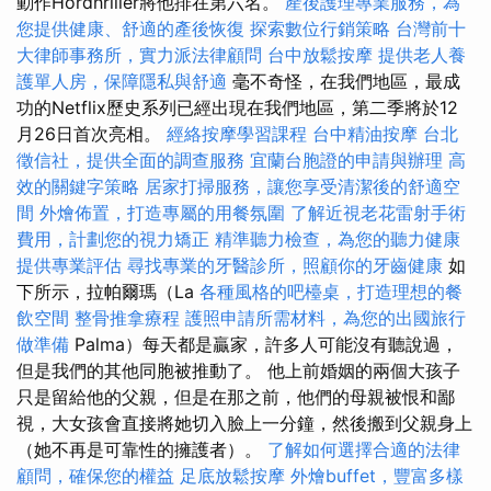
動作Hordhriller將他排在第六名。
產後護理專業服務，為
您提供健康、舒適的產後恢復
探索數位行銷策略
台灣前十
大律師事務所，實力派法律顧問
台中放鬆按摩
提供老人養
護單人房，保障隱私與舒適
毫不奇怪，在我們地區，最成
功的Netflix歷史系列已經出現在我們地區，第二季將於12
月26日首次亮相。
經絡按摩學習課程
台中精油按摩
台北
徵信社，提供全面的調查服務
宜蘭台胞證的申請與辦理
高
效的關鍵字策略
居家打掃服務，讓您享受清潔後的舒適空
間
外燴佈置，打造專屬的用餐氛圍
了解近視老花雷射手術
費用，計劃您的視力矯正
精準聽力檢查，為您的聽力健康
提供專業評估
尋找專業的牙醫診所，照顧你的牙齒健康
如
下所示，拉帕爾瑪（La
各種風格的吧檯桌，打造理想的餐
飲空間
整骨推拿療程
護照申請所需材料，為您的出國旅行
做準備
Palma）每天都是贏家，許多人可能沒有聽說過，
但是我們的其他同胞被推動了。 他上前婚姻的兩個大孩子
只是留給他的父親，但是在那之前，他們的母親被恨和鄙
視，大女孩會直接將她切入臉上一分鐘，然後搬到父親身上
（她不再是可靠性的擁護者）。
了解如何選擇合適的法律
顧問，確保您的權益
足底放鬆按摩
外燴buffet，豐富多樣