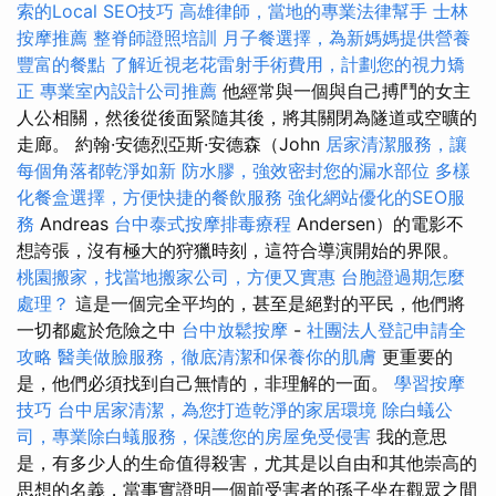
索的Local SEO技巧
高雄律師，當地的專業法律幫手
士林
按摩推薦
整脊師證照培訓
月子餐選擇，為新媽媽提供營養
豐富的餐點
了解近視老花雷射手術費用，計劃您的視力矯
正
專業室內設計公司推薦
他經常與一個與自己搏鬥的女主
人公相關，然後從後面緊隨其後，將其關閉為隧道或空曠的
走廊。 約翰·安德烈亞斯·安德森（John
居家清潔服務，讓
每個角落都乾淨如新
防水膠，強效密封您的漏水部位
多樣
化餐盒選擇，方便快捷的餐飲服務
強化網站優化的SEO服
務
Andreas
台中泰式按摩排毒療程
Andersen）的電影不
想誇張，沒有極大的狩獵時刻，這符合導演開始的界限。
桃園搬家，找當地搬家公司，方便又實惠
台胞證過期怎麼
處理？
這是一個完全平均的，甚至是絕對的平民，他們將
一切都處於危險之中
台中放鬆按摩
-
社團法人登記申請全
攻略
醫美做臉服務，徹底清潔和保養你的肌膚
更重要的
是，他們必須找到自己無情的，非理解的一面。
學習按摩
技巧
台中居家清潔，為您打造乾淨的家居環境
除白蟻公
司，專業除白蟻服務，保護您的房屋免受侵害
我的意思
是，有多少人的生命值得殺害，尤其是以自由和其他崇高的
思想的名義，當事實證明一個前受害者的孫子坐在觀眾之間