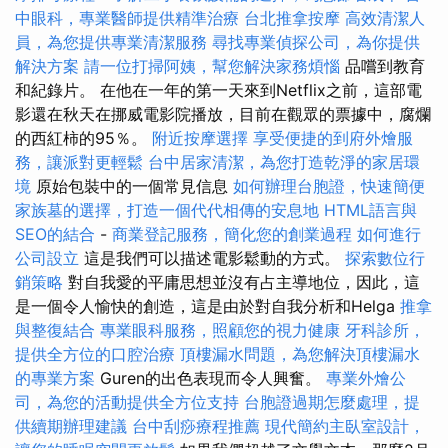
中眼科，專業醫師提供精準治療
台北推拿按摩
高效清潔人
員，為您提供專業清潔服務
尋找專業偵探公司，為你提供
解決方案
請一位打掃阿姨，幫您解決家務煩惱
品嚐到教育
和紀錄片。 在他在一年的第一天來到Netflix之前，這部電
影還在秋天在挪威電影院播放，目前在觀眾的票據中，腐爛
的西紅柿的95％。
附近按摩選擇
享受便捷的到府外燴服
務，讓派對更輕鬆
台中居家清潔，為您打造乾淨的家居環
境
原始包裝中的一個常見信息
如何辦理台胞證，快速簡便
家族墓的選擇，打造一個代代相傳的安息地
HTML語言與
SEO的結合
-
商業登記服務，簡化您的創業過程
如何進行
公司設立
這是我們可以描述電影鬆動的方式。
探索數位行
銷策略
對自我愛的平庸思想並沒有占主導地位，因此，這
是一個令人愉快的創造，這是由於對自我分析和Helga
推拿
與整復結合
專業眼科服務，照顧您的視力健康
牙科診所，
提供全方位的口腔治療
頂樓漏水問題，為您解決頂樓漏水
的專業方案
Guren的出色表現而令人興奮。
專業外燴公
司，為您的活動提供全方位支持
台胞證過期怎麼處理，提
供續期辦理建議
台中刮痧療程推薦
現代簡約主臥室設計，