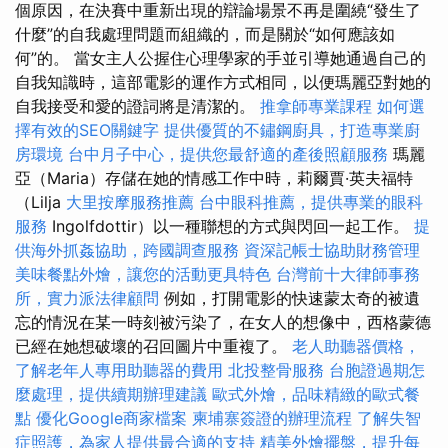
個原因，在決賽中重新出現的辯論場景不再是圍繞“發生了
什麼”的自我處理問題而組織的，而是關於“如何應該如
何”的。 當女主人公握住心理學家的手並引導她通過自己的
自我知識時，這部電影的運作方式相同，以便瑪麗亞對她的
自我接受和愛的證詞將是清潔的。
推拿師專業課程
如何選
擇有效的SEO關鍵字
提供優質的不鏽鋼廚具，打造專業廚
房環境
台中月子中心，提供您最舒適的產後照顧服務
瑪麗
亞（Maria）存儲在她的情感工作中時，莉爾賈·英夫福特
（Lilja
大里按摩服務推薦
台中眼科推薦，提供專業的眼科
服務
Ingolfdottir）以一種聯想的方式與閃回一起工作。
提
供海外抓姦協助，跨國調查服務
資深記帳士協助財務管理
美味餐點外燴，讓您的活動更具特色
台灣前十大律師事務
所，實力派法律顧問
例如，打開電影的快速蒙太奇的被遺
忘的情況在某一時刻被污染了，在女人的想像中，西格蒙德
已經在她想破壞的召回圖片中重複了。
老人助聽器價格，
了解老年人專用助聽器的費用
北投整骨服務
台胞證過期怎
麼處理，提供續期辦理建議
歐式外燴，品味精緻的歐式餐
點
優化Google商家檔案
柬埔寨簽證的辦理流程
了解失智
症照護，為家人提供最合適的支持
精美外燴擺盤，提升每