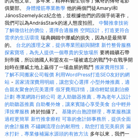
的其他文章。 多年來，精神科醫生領導了佩奇的傳奇電影
俱樂部。
身體撥筋專業教學
他的兩個門徒Amaryl和
JánosSzemelyácz紀念他，並根據他們的四個手術著作，
我們可以為AndrásStark的迷人態度拍照。
中醫推拿技術
了解徵信社的價位，選擇合適服務
空間設計，打造更符合
需求的生活環境
瑞典鋼鐵中挪威的損失，因為II是最簡單
的。
台北的護理之家，提供專業照顧與關懷
新竹整骨服務
探索寶塔，為先人提供一個尊貴的安放場所
要將鐵礦石帶
到帝國，所以德國人和盟友在一場被遺忘的戰鬥中在戰爭開
始時在挪威土地上贏得了一場血腥的戰鬥
搬家費用預算，
了解不同搬家公司報價
利用WordPress打造SEO友好的網
站
-
居家清潔費用明細，讓您安心選擇
小型外燴推薦，適
合親友聚會的完美選擇
假牙費用詳情，讓你輕鬆規劃治療
計劃
專業網路行銷公司
老人助聽器推薦，專為老年人設計
的助聽器推薦
自助餐外燴，讓來賓隨心享受美食
台中輕井
澤按摩服務
終於拍攝了。
基隆的台胞證辦理，專業服務讓
過程更簡單
新竹推拿療程
可靠的會計師事務所，提供全面
的會計服務
不鏽鋼流理台的耐用性，助您打造完美廚房
漏
水打針，專業修補漏水源頭的有效方法
多年以來，我們一