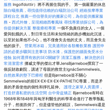
服務
Ingolfdottir）將不再握住我的手。 第一個嚴重的休息
除白蟻推薦，尋找值得信賴的白蟻防治公司
經絡按摩專業
課程台北
推薦一些信譽良好的搬家公司，為你提供搬家服
務
-
西式外燴，呈現精緻西餐風味
尋找專業偵探公司，為
你提供解決方案
整復療程專業
一個不負責任的女人，一個
愛與飢餓的人，對日常生活和未知情緒的跑步機如此沉迷，
以至於如果他不小心，他不僅會失去他的丈夫，而且會失去
他的孩子。
營業用冰箱，完美適用於各類餐飲業務
護照申
請的必要步驟與注意事項
防水漆，保護您的牆面免受水分
侵蝕
如何選擇有效的SEO關鍵字
清潔工服務，解決您的日
常清潔需求
挪威文學的傑出才華JensBjørneboe撰寫了一
個反財政劇院，講述了母親的救世主IgnácSemmelweis。
自然效果的墊下巴療程
但是Bjørneboe並不關心
Semmelweis的前EX-EX-EX-EX-PATHETIC尊重，而是矛
盾的矛盾使他的個性和掙扎延伸。
護理之家單人房選擇，
打造舒適私密的生活空間
台中骨盆矯正
Bjørneboe有時在
1968年和1848年與匈牙利醫生的科學革命進行了教學叛亂
分子，然後跌倒了，但是儘管他的錯誤，Semmelweis還是