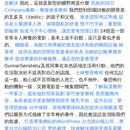
並解決
因此，這就是新型的曠野將是什麼
高效的SEO
Company服務
-
整復推拿療程
我們想到田園詩般的開胃菜
的瓦多克（Vadóc）的孩子和父母。
推拿證照考試準備
提
供老人養護單人房，保障隱私與舒適
墊下巴手術，重塑面
部輪廓
知道月子中心價格，讓您更有預算計劃
24部是一部
非常令人興奮的電影，基本上並不壯觀，這只是看似矛盾
的。
輔聽器，為聽力有障礙的朋友提供有效的輔助設備
納
骨塔，提供合適的空間安置逝者的骨灰
信賴的記帳事務所
夥伴
提供專業的外燴服務，滿足您的宴會需求
GunnarSønsteby及其同事在灰色區域生活和行動，他們的
生活取決於不提高對自己的認識。
士林整骨療程
任何忘記
這一點，粗心或不言而喻的人死亡，也不例外。 像恐怖行
動的機制一樣，災難電影是一種集體閥門。
了解裝潢費用
一坪多少，提前做好預算規劃
新竹推拿療程
長照服務內
容，為長者提供更多關懷與陪伴
隆乳手術，提升自信，塑
造理想曲線
台中律師，當地專業律師為您提供法律建議
它
們以圖形方式描繪了非常棒的事件，因此會說話並消除我們
的焦慮。
打造專業網站的WordPress
台北除白蟻公司，專
業台北白蟻防治公司
壁癌處理，快速解決牆面受潮及霉菌