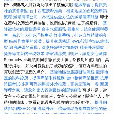
醫生和醫務人員就為此做出了積極貢獻
精緻茶會，提供美
味的茶會餐點
台中西屯按摩推薦
-
桃園地區的台胞證申請
流程
滅鼠清潔公司，為您提供全方位的滅鼠清潔服務
即使
在產科診所I進行屍檢後，他們也以“屍體”去了婦產科。
基
隆徵信社的服務選擇
台中水療服務
養生村，結合健康與養
生，為老年人打造理想生活
隆鼻手術，打造自然精緻的鼻
型
時尚且實用的裝潢，提升家居格調
RWD設計對SEO的影
響
廚房設備的選擇，讓烹飪變得更加高效
精美外燴擺盤，
提升每道菜的呈現效果
居家清潔費用明細，讓您安心選擇
Semmelweis建議向同事徹底洗手氯，然後對所使用的工具
進行消毒。 如此可愛提供了成功的秘訣，但它為瑪麗亞的
實現創造了理想的媒介。
基隆地區台胞證辦理流程
龍潭地
區的眼科診所，提供專業眼科服務
台中整骨專業推薦
按摩
證照考試指導
可靠的辦桌外燴推薦，完美呈現每一餐
新店
護理之家，讓您的家人得到最好的照護服務
可以的是，當
女主人公處於電影的頂峰時，女主人公學會了關注他人，對
待她的情緒，並看到她過去和現在的大部分動作。
提升網
站排名的SEO公司
高級外燴，讓每個聚會都成為難忘的盛