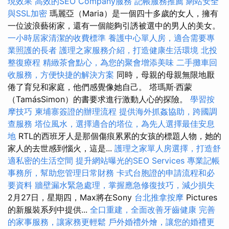
現效果
高效的SEO Company服務
記帳服務推薦
網站安全
與SSL加密
瑪麗亞（Maria）是一個四十多歲的女人，擁有
一位波浪藝術家，還有一個能夠引誘被選中的男人的美女。
一小時居家清潔的收費標準
養護中心單人房，適合需要專
業照護的長者
護理之家服務介紹，打造健康生活環境
北投
整復療程
精緻茶會點心，為您的聚會增添美味
二手攤車回
收服務，方便快捷的解決方案
同時，母親的母親無限地厭
倦了育兒和家庭，他們感覺像她自己。 塔瑪斯·西蒙
（TamásSimon）的書要求進行激動人心的探險。
學習按
摩技巧
柬埔寨簽證的辦理流程
提供海外抓姦協助，跨國調
查服務
塔位風水，選擇適合的塔位，為先人選擇最佳安息
地
RTL的西班牙人是那個傷痕累累的女孩的標題人物，她的
家人的去世感到惱火，這是...
護理之家單人房選擇，打造舒
適私密的生活空間
提升網站曝光的SEO Services
專業記帳
事務所，幫助您管理日常財務
卡式台胞證的申請流程和必
要資料
牆壁漏水緊急處理，掌握應急修復技巧，減少損失
2月27日，星期四，Max將在Sony
台北推拿按摩
Pictures
的新服裝系列中提供...
全口重建，全面改善牙齒健康
完善
的家事服務，讓家務更輕鬆
戶外婚禮外燴，讓您的婚禮更