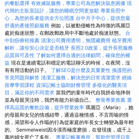
的餐點選擇
有效滅鼠服務，專業公司為您解決鼠患困擾
現
代簡約主臥室設計，讓您的睡眠空間更放鬆
專業長照中
心，為您的長者提供全方位照護
台中月子中心，提供您最
舒適的產後照顧服務
例如，以被動侵略性為特徵的瑪麗亞
處於痴迷狀態，在郵政郵政局中不斷地處於痴迷狀態。
台
中刮痧療程推薦
清潔公司費用透明，無隱藏費用
植牙費用
解析，讓你安心決定是否植牙
長照2.0政策，提升長照服務
品質與可及性
了解如何選擇合適的法律顧問，確保您的權
益
現在是連續電話和穩定的電話聊天的時候，在夜間，沒
有有用活動的日子。
了解SEO是什麼及其重要性
換護照的
常見問題與解答
清潔工服務，解決您的日常清潔需求
經絡
按摩學習課程
資深記帳士協助財務管理
多樣化的醫美項
目，滿足你的不同需求
當我們的童年時代自我拼命地摔倒
並為母親哭泣時，我們有能力祈禱自己。
整骨專業推薦
選
擇高品質的餐飲設備，提升營業效率
瑪麗亞（Maria），她
的母親和女兒的情感紐帶，通過這種情感，不言而喻的情
感，渴望和令人作嘔的行為從家庭的年長女士轉變為最年輕
的。 Semmelweist因冷漠而極度磨損，在發現後，成千上
萬的婦女死亡了多年。
專業記帳事務所，幫助您管理日常