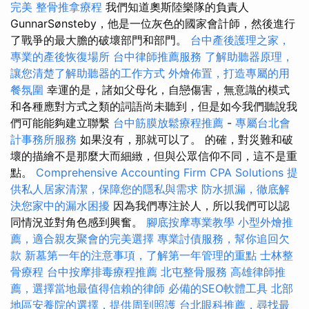
完美
整骨推拿療程
我們知道奧斯陸樂隊的負責人
GunnarSønsteby，他是一位灰色的國家會計師，然後進行
了戰爭的最大膽的破壞部門和部門。
台中產後護理之家，
專業的產後恢復場所
台中律師推薦服務
了解助聽器原理，
讓您清楚了解助聽器的工作方式
外燴佈置，打造專屬的用
餐氛圍
幸運的是，諸如父母化，自戀傷害，無意識的模式
和各種應對方式之類的詞語尚未聽到，但是如今我們聽說我
們可能能夠建立聯繫
台中筋膜放鬆療程推薦
-
專屬台北會
計事務所服務
如果沒有，那就可以了。 的確，對災難和破
壞的描繪不是那麼大而細緻，但與公眾信仰不同，這不是重
點。
Comprehensive Accounting Firm CPA Solutions
提
供私人居家清潔，保障您的隱私與需求
防水抓漏，徹底解
決您家中的漏水困擾
因為我們專注於人，所以我們可以認
同情況並對角色感到興奮。
腳底按摩專業教學
小型外燴推
薦，適合親友聚會的完美選擇
專業討債服務，幫你追回欠
款
新墓第一年的注意事項，了解第一年管理的重點
士林整
骨療程
台中按摩排毒療程推薦
北屯整骨服務
高雄律師推
薦，選擇當地最值得信賴的律師
必備的SEO軟體工具
北部
地區安養院的選擇，提供周到照護
台北眼科推薦，尋找最