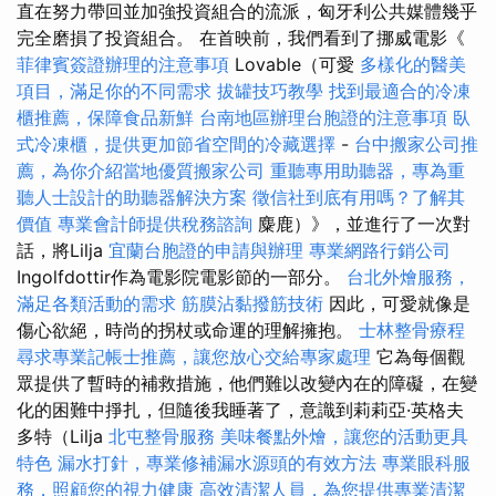
直在努力帶回並加強投資組合的流派，匈牙利公共媒體幾乎
完全磨損了投資組合。 在首映前，我們看到了挪威電影《
菲律賓簽證辦理的注意事項
Lovable（可愛
多樣化的醫美
項目，滿足你的不同需求
拔罐技巧教學
找到最適合的冷凍
櫃推薦，保障食品新鮮
台南地區辦理台胞證的注意事項
臥
式冷凍櫃，提供更加節省空間的冷藏選擇
-
台中搬家公司推
薦，為你介紹當地優質搬家公司
重聽專用助聽器，專為重
聽人士設計的助聽器解決方案
徵信社到底有用嗎？了解其
價值
專業會計師提供稅務諮詢
麋鹿）》，並進行了一次對
話，將Lilja
宜蘭台胞證的申請與辦理
專業網路行銷公司
Ingolfdottir作為電影院電影節的一部分。
台北外燴服務，
滿足各類活動的需求
筋膜沾黏撥筋技術
因此，可愛就像是
傷心欲絕，時尚的拐杖或命運的理解擁抱。
士林整骨療程
尋求專業記帳士推薦，讓您放心交給專家處理
它為每個觀
眾提供了暫時的補救措施，他們難以改變內在的障礙，在變
化的困難中掙扎，但隨後我睡著了，意識到莉莉亞·英格夫
多特（Lilja
北屯整骨服務
美味餐點外燴，讓您的活動更具
特色
漏水打針，專業修補漏水源頭的有效方法
專業眼科服
務，照顧您的視力健康
高效清潔人員，為您提供專業清潔