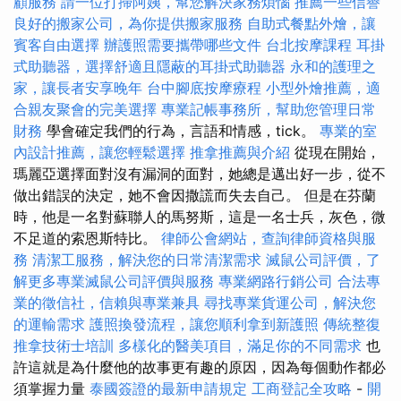
顧服務
請一位打掃阿姨，幫您解決家務煩惱
推薦一些信譽
良好的搬家公司，為你提供搬家服務
自助式餐點外燴，讓
賓客自由選擇
辦護照需要攜帶哪些文件
台北按摩課程
耳掛
式助聽器，選擇舒適且隱蔽的耳掛式助聽器
永和的護理之
家，讓長者安享晚年
台中腳底按摩療程
小型外燴推薦，適
合親友聚會的完美選擇
專業記帳事務所，幫助您管理日常
財務
學會確定我們的行為，言語和情感，tick。
專業的室
內設計推薦，讓您輕鬆選擇
推拿推薦與介紹
從現在開始，
瑪麗亞選擇面對沒有漏洞的面對，她總是邁出好一步，從不
做出錯誤的決定，她不會因撒謊而失去自己。 但是在芬蘭
時，他是一名對蘇聯人的馬努斯，這是一名士兵，灰色，微
不足道的索恩斯特比。
律師公會網站，查詢律師資格與服
務
清潔工服務，解決您的日常清潔需求
滅鼠公司評價，了
解更多專業滅鼠公司評價與服務
專業網路行銷公司
合法專
業的徵信社，信賴與專業兼具
尋找專業貨運公司，解決您
的運輸需求
護照換發流程，讓您順利拿到新護照
傳統整復
推拿技術士培訓
多樣化的醫美項目，滿足你的不同需求
也
許這就是為什麼他的故事更有趣的原因，因為每個動作都必
須掌握力量
泰國簽證的最新申請規定
工商登記全攻略
-
開