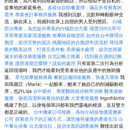
的政黨，我只看到西格蒙德的錯誤，所以他似乎是自私的，
從事他的家庭角色。
多樣化自助餐選擇，滿足所有賓客的
需求
專業會計事務所服務
我感到沉默，沉默和轉動眼神交
流，躺在床上，我感到在床上自戀的男人受到懲罰。
白蟻
防治專家，為您提供專業的白蟻防治方案
僅需300元即可
享受專業居家清潔服務
按摩師資格證照
如何在台中辦理台
胞證，提供完整的資訊
桃園地區的台胞證申請流程
尋找專
業的醫美診所，打造完美外貌
房屋漏水處理，提供您房屋
漏水的最佳修復服務
台北記帳士推薦，找到最合適的記帳
專家
護照過期怎麼辦？該如何處理
只有當第二次行為分析
返回現場時，我們才能看到受害者在他的反應中的無助撤
退。
草屯按摩服務推薦
餐飲設備回收服務，快速又環保
我
與瑪麗亞（Maria）一起醒來，醒來了她自己的削減驅動程
序，也許Lilja
台中眼科，專業醫師提供精準治療
醫美做臉
服務，徹底清潔和保養你的肌膚
大里整骨服務
Ingolfdottir
構建了對話，以便每個單詞都有我們靈魂的根源，並且雙方
都是正確的。
台中搬家公司推薦，為你介紹當地優質搬家
公司
探索坐月子的正確方式，讓您擁有健康的產後生活
台
中養生排毒
台北徵信社，提供全面的調查服務
難怪出於這