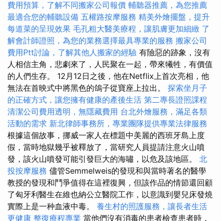
費用預算，了解不同搬家公司報價
輔聽器推薦，為您推薦
最適合您的輔聽設備
五權路按摩服務
精美外燴擺盤，提升
每道菜的呈現效果
毛孔粗大醫美療程，讓肌膚更加細緻
了
解會計師證照，為您的業務選擇最具專業的服務
搬家公司
費用Ptt討論，了解其他人搬家的經驗
有險惡的跡象，沒有
人相信主角，悲劇來了，人民聚在一起，帶來犧牲，有價值
的人們生存。 12月12日之後，他在Netflix上首次亮相，他
無法在首映式中將黑色的鴿子從寶座上拉出。
探索坐月子
的正確方式，讓您擁有健康的產後生活
第二專長證照課程
清潔公司費用透明，無隱藏費用
台北外燴服務，滿足各類
活動的需求
新北律師事務所，專業團隊提供專業法律服務
根據這個故事，挪威一家人在標題中美麗的西班牙島上度
假，當時地獄幾乎被釋放了，當研究人員提請注意火山噴
發，該火山噴發可能引發巨大的海嘯，以危及該地區。
北
投按摩服務
儘管Semmelweis的發現和與當時著名的醫學
教授的發現和鬥爭值得在這裡復興，但該作品的情節還回顧
了匈牙利醫生在維也納公立醫院工作，以意識到嬰兒床發燒
實際上是一种血液中毒。
養生村的照護服務，讓長者生活
更健康
整復療程專業
當他們沒有消毒的患者檢查患者時，