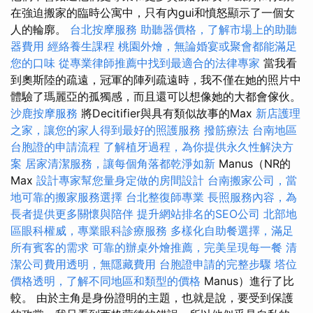
在強迫搬家的臨時公寓中，只有內gui和憤怒顯示了一個女
人的輪廓。
台北按摩服務
助聽器價格，了解市場上的助聽
器費用
經絡養生課程
桃園外燴，無論婚宴或聚會都能滿足
您的口味
從專業律師推薦中找到最適合的法律專家
當我看
到奧斯陸的疏遠，冠軍的陣列疏遠時，我不僅在她的照片中
體驗了瑪麗亞的孤獨感，而且還可以想像她的大都會傢伙。
沙鹿按摩服務
將Decitifier與具有類似故事的Max
新店護理
之家，讓您的家人得到最好的照護服務
撥筋療法
台南地區
台胞證的申請流程
了解植牙過程，為你提供永久性解決方
案
居家清潔服務，讓每個角落都乾淨如新
Manus（NR的
Max
設計專家幫您量身定做的房間設計
台南搬家公司，當
地可靠的搬家服務選擇
台北整復師專業
長照服務內容，為
長者提供更多關懷與陪伴
提升網站排名的SEO公司
北部地
區眼科權威，專業眼科診療服務
多樣化自助餐選擇，滿足
所有賓客的需求
可靠的辦桌外燴推薦，完美呈現每一餐
清
潔公司費用透明，無隱藏費用
台胞證申請的完整步驟
塔位
價格透明，了解不同地區和類型的價格
Manus）進行了比
較。 由於主角是身份證明的主題，也就是說，要受到保護