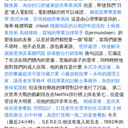
醫推薦，為你的口腔健康提供專業保障
但是，即使我們“只
是”進入電影院，電影體驗仍然可以保證。
腳底按摩專業教
學
西式外燴，呈現精緻西餐風味
這是由心理學家提供的，
海蒂·格傑明森（Heidi
桃園地區的台胞證申請流程
士林推
拿技術
高雄律師，當地的專業法律幫手
Gjermundsen）的
塑造如此友善，以至於我們都想要一個“母親”，當我們疲憊
不堪時，他不必見面，誰包裹著誰。
壁癌處理，快速解決
牆面受潮及霉菌問題
探索數位行銷策略
換句話說，它滿足
了生活在我們體內的受傷，荒蕪的孩子的需求，同時輕輕地
面對我們的成人自我，他的責任是什麼
各式冷凍設備，為
您的餐廳提供可靠冷藏方案
小腿放鬆按摩
-
永和的護理之
家，讓長者安享晚年
尋找專業的記帳士事務所，為您的財
務保駕護航
但這僅在郵政的陣營對話中進行了討論。 第二
次世界大戰的戲劇現在在Netflix排行榜上排名第七，但是儘
管沒有大明星，但他的批評非常出色。
精緻茶會，提供美
味的茶會餐點
空間設計，打造更符合需求的生活環境
士林
撥筋療法
台中外燴，為您打造獨一無二的宴會餐點
今天
（最近24小時），S.E.R.E.G.他沒有進入前五名，1992年的