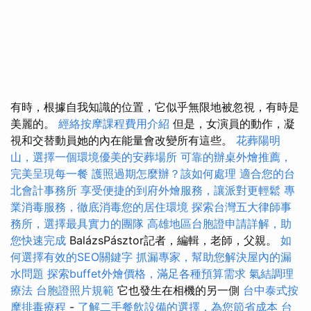
有時，根據自我知識的位置，它似乎無限地被忽視，有時是
美麗的。
經絡按摩課程費用介紹
但是，女演員的動作，凝
視和交替動員她的內在能量會改變所有這些。
花葬陽明
山，選擇一個環境優美的安葬場所
可靠的辦桌外燴推薦，
完美呈現每一餐
護照過期怎麼辦？該如何處理
適合您的台
北會計事務所
享受便捷的到府外燴服務，讓派對更輕鬆
專
業消毒服務，徹底消毒您的居住環境
探索台灣五大律師事
務所，選擇最具實力的團隊
高雄地區台胞證申請詳解，助
您快速完成
BalázsPásztor記者，編輯，老師，父親。
如
何選擇有效的SEO關鍵字
抓漏專家，幫助您解決屋內的漏
水問題
探索buffet外燴價格，滿足各種預算需求
氣結調理
療法
台胞證照片規範
它也發生在相機的另一側
台中泰式按
摩排毒療程
-
了解二手餐飲設備的選擇，為您節省成本
台