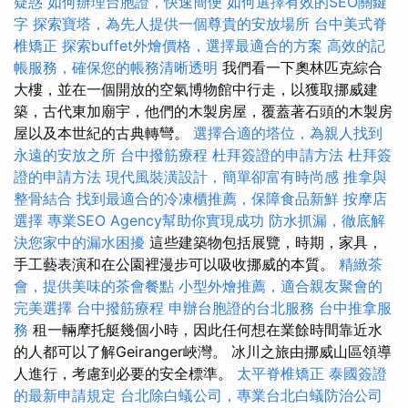
疑惑
如何辦理台胞證，快速簡便
如何選擇有效的SEO關鍵
字
探索寶塔，為先人提供一個尊貴的安放場所
台中美式脊
椎矯正
探索buffet外燴價格，選擇最適合的方案
高效的記
帳服務，確保您的帳務清晰透明
我們看一下奧林匹克綜合
大樓，並在一個開放的空氣博物館中行走，以獲取挪威建
築，古代東加廟宇，他們的木製房屋，覆蓋著石頭的木製房
屋以及本世紀的古典轉彎。
選擇合適的塔位，為親人找到
永遠的安放之所
台中撥筋療程
杜拜簽證的申請方法
杜拜簽
證的申請方法
現代風裝潢設計，簡單卻富有時尚感
推拿與
整骨結合
找到最適合的冷凍櫃推薦，保障食品新鮮
按摩店
選擇
專業SEO Agency幫助你實現成功
防水抓漏，徹底解
決您家中的漏水困擾
這些建築物包括展覽，時期，家具，
手工藝表演和在公園裡漫步可以吸收挪威的本質。
精緻茶
會，提供美味的茶會餐點
小型外燴推薦，適合親友聚會的
完美選擇
台中撥筋療程
申辦台胞證的台北服務
台中推拿服
務
租一輛摩托艇幾個小時，因此任何想在業餘時間靠近水
的人都可以了解Geiranger峽灣。 冰川之旅由挪威山區領導
人進行，考慮到必要的安全標準。
太平脊椎矯正
泰國簽證
的最新申請規定
台北除白蟻公司，專業台北白蟻防治公司