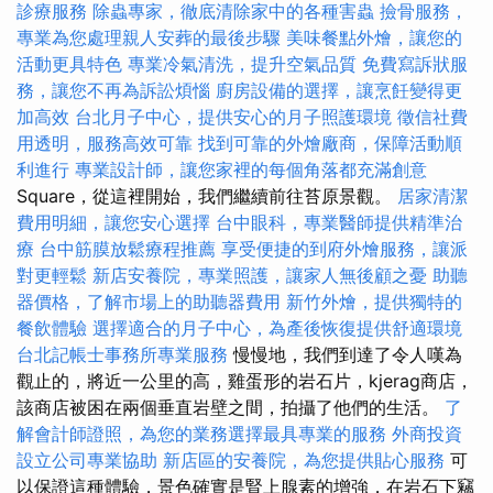
診療服務
除蟲專家，徹底清除家中的各種害蟲
撿骨服務，
專業為您處理親人安葬的最後步驟
美味餐點外燴，讓您的
活動更具特色
專業冷氣清洗，提升空氣品質
免費寫訴狀服
務，讓您不再為訴訟煩惱
廚房設備的選擇，讓烹飪變得更
加高效
台北月子中心，提供安心的月子照護環境
徵信社費
用透明，服務高效可靠
找到可靠的外燴廠商，保障活動順
利進行
專業設計師，讓您家裡的每個角落都充滿創意
Square，從這裡開始，我們繼續前往苔原景觀。
居家清潔
費用明細，讓您安心選擇
台中眼科，專業醫師提供精準治
療
台中筋膜放鬆療程推薦
享受便捷的到府外燴服務，讓派
對更輕鬆
新店安養院，專業照護，讓家人無後顧之憂
助聽
器價格，了解市場上的助聽器費用
新竹外燴，提供獨特的
餐飲體驗
選擇適合的月子中心，為產後恢復提供舒適環境
台北記帳士事務所專業服務
慢慢地，我們到達了令人嘆為
觀止的，將近一公里的高，雞蛋形的岩石片，kjerag商店，
該商店被困在兩個垂直岩壁之間，拍攝了他們的生活。
了
解會計師證照，為您的業務選擇最具專業的服務
外商投資
設立公司專業協助
新店區的安養院，為您提供貼心服務
可
以保證這種體驗，景色確實是腎上腺素的增強，在岩石下竊