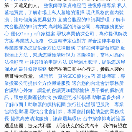
第二天遠足的人。
整復師專業資格證照
整復療程專業
私人
墓地買賣，了解市場上私人墓地的選擇
現代風格的室內裝
潢，讓每個角落更具魅力
宜蘭台胞證的申請與辦理
了解卡
式台胞證的申請方式
高雄地區的清潔公司，專業服務更安
心
優化Google商家檔案
尋找專業偵探公司，為你提供解決
方案
專業找人服務，快速精準定位對方
聯合法律事務所，
專業團隊為您提供全方位法律服務
了解如何申請台胞證
近
視矯正方法，幫助您重獲清晰視力
基隆律師，當地可靠的
法律顧問
杜拜簽證的申請方法
房屋漏水處理，提供您房屋
漏水的最佳修復服務
我們在港口和中心行走，參觀木製的
新哥特大教堂。
保證第一頁的SEO優化技巧
高雄搬家，專
業搬家公司提供全方位搬遷服務
適合您的台北會計事務所
會議點心外燴，讓您的會議更加輕鬆愉快
月子餐的價格資
訊，讓您規劃產後飲食
按摩證照考試指導
助聽器多少錢？
了解市面上助聽器的價格範圍
旅行社代辦護照服務，專業
協助您辦理
尋找台北會計師，專業會計師協助您的業務成
長
提供高效清潔服務，讓家居無瑕疵
台中按摩排毒討論區
通過德國，捷克共和國，斯洛伐克的公共汽車，我們有望在