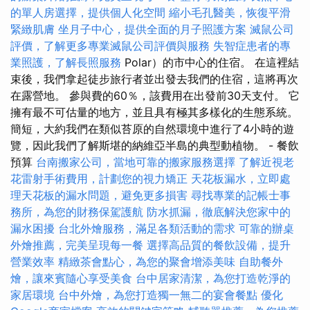
的單人房選擇，提供個人化空間
縮小毛孔醫美，恢復平滑
緊緻肌膚
坐月子中心，提供全面的月子照護方案
滅鼠公司
評價，了解更多專業滅鼠公司評價與服務
失智症患者的專
業照護，了解長照服務
Polar）的市中心的住宿。 在這裡結
束後，我們拿起徒步旅行者並出發去我們的住宿，這將再次
在露營地。 參與費的60％，該費用在出發前30天支付。 它
擁有最不可估量的地方，並且具有極其多樣化的生態系統。
簡短，大約我們在類似苔原的自然環境中進行了4小時的遊
覽，因此我們了解斯堪的納維亞半島的典型動植物。 - 餐飲
預算
台南搬家公司，當地可靠的搬家服務選擇
了解近視老
花雷射手術費用，計劃您的視力矯正
天花板漏水，立即處
理天花板的漏水問題，避免更多損害
尋找專業的記帳士事
務所，為您的財務保駕護航
防水抓漏，徹底解決您家中的
漏水困擾
台北外燴服務，滿足各類活動的需求
可靠的辦桌
外燴推薦，完美呈現每一餐
選擇高品質的餐飲設備，提升
營業效率
精緻茶會點心，為您的聚會增添美味
自助餐外
燴，讓來賓隨心享受美食
台中居家清潔，為您打造乾淨的
家居環境
台中外燴，為您打造獨一無二的宴會餐點
優化