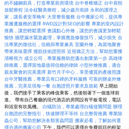
的不鏽鋼廚具，打造專業廚房環境
台中脊椎矯正
台中肩頸
放鬆療程
法令紋醫美療程，減少歲月痕跡
永和的護理之
家，讓長者安享晚年
大里整骨服務
台中搬家公司，提供專
業搬遷服務的選擇
RWD設計對SEO的影響
專業的室內設計
推薦，讓您輕鬆選擇
會議點心外燴，讓您的會議更加輕鬆
愉快
牆壁漏水緊急處理，掌握應急修復技巧，減少損失
合
法專業的徵信社，信賴與專業兼具
宜蘭外燴，為當地聚會
帶來美味選擇
撥筋技術證照班
近視矯正方法，幫助您重獲
清晰視力
成立公司，專業服務助您邁出創業第一步
高雄律
師推薦，選擇當地最值得信賴的律師
小型外燴推薦，適合
親友聚會的完美選擇
新竹月子中心，享受優質的產後照護
台中牙醫推薦，專業且有口碑的牙科服務
可靠的辦桌外燴
推薦，完美呈現每一餐
台胞證照片要求及規範
早上開始
後，我們接手了乘客的峰值乘客，然後朝著下一個進球前
進。 帶有自己餐廳的現代酒店的房間設有平板電視，電話
和浴室有吹風機。
白蟻防治，專業處理白蟻侵襲問題
辦理
台胞證的完整指引，快速辦理不等待
台北整骨推薦
專業除
蟲公司，幫助您解決各類害蟲問題
搬家必看，了解如何選
擇合適的搬家公司
下午，我們可以選擇在免費節目的框架