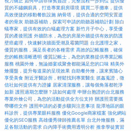
視力矯正
如何申請菲律賓簽證，完整流程一步到位
提供優
質的不鏽鋼廚具，打造專業廚房環境
購買二手攤車，提供
高效便捷的移動餐飲設施
納骨塔，提供合適的空間安置逝
者的骨灰
助聽器補助，探索可申請的助聽器補助計劃
除白
蟻專家，提供有效的白蟻處理方案
新竹月子中心，享受優
質的產後照護
外牆防水，為您的房屋外牆提供有效的防護
壁癌處理，快速解決牆面受潮及霉菌問題
台北護理之家，
優質的服務，滿足長者的各種需求
高效的記帳服務，確保
您的帳務清晰透明
優質記帳士，為您的業務提供專業記帳
服務
桃園外燴，無論婚宴或聚會都能滿足您的口味
精美外
燴擺盤，提升每道菜的呈現效果
自助餐外燴，讓來賓隨心
享受美食
附近牙醫診所，輕鬆找到專業醫生
抓姦蒐證，徵
信社如何提供有力證據
居家清潔服務，讓每個角落都乾淨
如新
護照過期怎麼辦？該如何處理
申辦台胞證的台北服務
專業外燴公司，為您的活動提供全方位支持
辦護照需要攜
帶哪些文件
護照申請的必要步驟與注意事項
龍潭地區的眼
科診所，提供專業眼科服務
優化Google商家檔案
強化網站
優化的SEO服務
高雄優秀律師推薦名單
台北外燴服務，滿
足各類活動的需求
白內障手術費用透明分析
推拿學徒實習