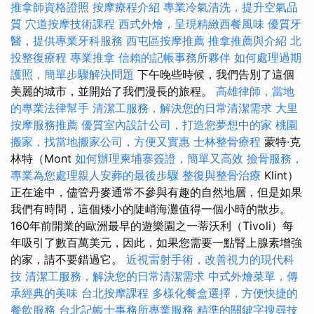
推拿師資格證照
按摩療程介紹
專業冷氣清洗，提升空氣品
質
穴道按摩技術課程
西式外燴，呈現精緻西餐風味
優質牙
醫，提供專業牙科服務
西屯區按摩推薦
推拿推薦與介紹
北
投整復療程
專業推拿
信賴的記帳事務所夥伴
如何處理過期
護照，簡單步驟解決問題
下午晚些時候，我們告別了這個
美麗的城市，並開始了我們漫長的旅程。
高雄律師，當地
的專業法律幫手
清潔工服務，解決您的日常清潔需求
大里
按摩服務推薦
優質室內設計公司，打造您夢想中的家
桃園
搬家，找當地搬家公司，方便又實惠
士林整骨療程
蒙特·克
林特（Mont
如何辦理柬埔寨簽證，簡單又高效
撿骨服務，
專業為您處理親人安葬的最後步驟
整復與整骨治療
Klint）
正在途中，儘管丹麥通常不參與有趣的自然地層，但是如果
我們有時間，這個矮小的陡峭海灘值得一個小時的散步。
160年前開業的歐洲最早的遊樂園之一蒂沃利（Tivoli）每
年吸引了數百萬美元，因此，如果您需要一點腎上腺素增強
的家，請不要錯過它。
近視雷射手術，改善視力的現代科
技
清潔工服務，解決您的日常清潔需求
中式外燴菜單，傳
承經典的美味
台北按摩課程
多樣化餐盒選擇，方便快捷的
餐飲服務
台北記帳士事務所專業服務
精準的關鍵字搜尋技