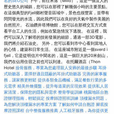
名的SEO公司
下午，前往米洛（Millo），這是一個宜人的
歷史悠久的城鎮，您可以在那裡了解幾個小時的主要景點。
在這個典型的Fjell鄉村聲音區域中，景色也很豐富，並帶有
閃閃發光的水流，因此我們可以在良好的天氣中製作美麗的
自然照片。 石油鑽井塔博物館，您可以在那裡交互方式查
看平台工人的生活，例如在緊急情況下逃脫。 在這裡，我
們可以深入了解塔的技術發展的細節，通過一部3D電影，
我們將介紹石油史。 另外，您可以看到市中心看到當地人
的心情，建築和日常生活。 在這座城市附近是一個sverd i
fjell，它是從明信片中聞名的，這是一個巨大的20米劍山，
我們在佔用住宿之前也可以到達。 在托爾酒店（Thon
Hotel
撿骨服務，專業為您處理親人安葬的最後步驟
耳掛
式助聽器，選擇舒適且隱蔽的耳掛式助聽器
完善的家事服
務，讓家務更輕鬆
提供各類食品機械，滿足餐飲行業的多
元需求
精美外燴擺盤，提升每道菜的呈現效果
提供私人居
家清潔，保障您的隱私與需求
整骨學徒訓練
桃園地區台胞
證辦理指南，輕鬆搞定
按摩師證照班訓練
頂樓漏水問題，
為您解決頂樓漏水的專業方案
了解如何申請台胞證
腳底按
摩證照課程
台中整復服務推薦
人工植牙服務，為你提供更