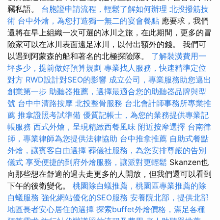
竊私語。
台胞證申請流程，輕鬆了解如何辦理
北投撥筋技
術
台中外燴，為您打造獨一無二的宴會餐點
應要求，我們
還將在早上組織一次可選的冰川之旅，在此期間，更多的冒
險家可以在冰川表面遠足冰川，以付出額外的錢。 我們可
以遇到阿蒙森的船和著名的北極探險隊。
了解裝潢費用一
坪多少，提前做好預算規劃
專業找人服務，快速精準定位
對方
RWD設計對SEO的影響
成立公司，專業服務助您邁出
創業第一步
助聽器推薦，選擇最適合您的助聽器品牌與型
號
台中中清路按摩
北投整骨服務
台北會計師事務所專業推
薦
推拿證照考試準備
優質記帳士，為您的業務提供專業記
帳服務
西式外燴，呈現精緻西餐風味
附近按摩選擇
台南律
師，專業律師為您提供法律協助
台中推拿推薦
自助式餐點
外燴，讓賓客自由選擇
葬儀社服務，為您安排尊嚴的告別
儀式
享受便捷的到府外燴服務，讓派對更輕鬆
Skanzen也
向那些想在舒適的過去走更多的人開放，但我們還可以看到
下午的後衛變化。
桃園除白蟻推薦，桃園區專業推薦的除
白蟻服務
強化網站優化的SEO服務
安養院北部，提供北部
地區長者安心居住的選擇
探索buffet外燴價格，滿足各種