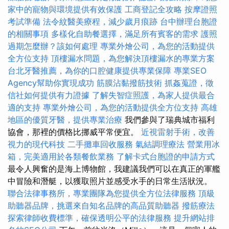
家中的寵物與環境提供有效保護
工商登記全攻略
按摩證照
考試準備
法令紋醫美療程，減少歲月痕跡
台中辦理台胞證
的相關事項
多樣化自助餐選擇，滿足所有賓客的需求
護照
過期怎麼辦？該如何處理
專業外燴公司，為您的活動提供
全方位支持
頂樓漏水問題，為您解決頂樓漏水的專業方案
台北牙醫推薦，為你的口腔健康提供專業保障
專業SEO
Agency幫助你實現成功
筋膜沾黏撥筋技術
抓姦蒐證，徵
信社如何提供有力證據
了解失智症照護，為家人提供最合
適的支持
專業外燴公司，為您的活動提供全方位支持
高雄
地區的優質牙醫，提供專業治療
我們參與了瑞典城市福利
協會，那裡的價格比挪威平常便宜。
近視雷射手術，改善
視力的現代科技
二手攤車回收服務
氣結調理療法
營業用冰
箱，完美適用於各類餐飲業務
了解卡式台胞證的申請方式
最令人興奮的是海上博物館，我建議我們可以在真正的軍艦
中冒險和潛艇，以獲取照片並感受水手的日常生活狀況。
聯合法律事務所，專業團隊為您提供全方位法律服務
頂級
助聽器品牌，挑選來自知名品牌的高品質助聽器
撥筋療法
探索律師收費標準，確保透明公平的法律服務
提升網站排