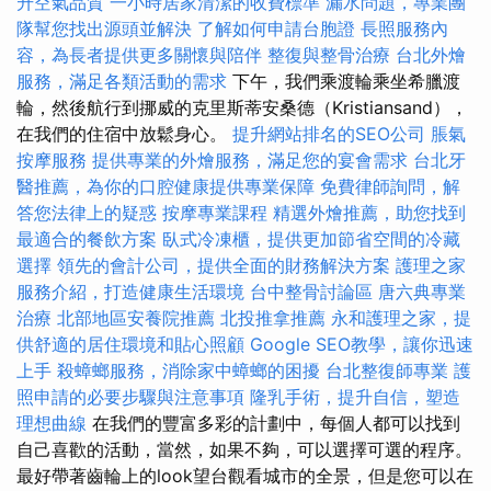
升空氣品質
一小時居家清潔的收費標準
漏水問題，專業團
隊幫您找出源頭並解決
了解如何申請台胞證
長照服務內
容，為長者提供更多關懷與陪伴
整復與整骨治療
台北外燴
服務，滿足各類活動的需求
下午，我們乘渡輪乘坐希臘渡
輪，然後航行到挪威的克里斯蒂安桑德（Kristiansand），
在我們的住宿中放鬆身心。
提升網站排名的SEO公司
脹氣
按摩服務
提供專業的外燴服務，滿足您的宴會需求
台北牙
醫推薦，為你的口腔健康提供專業保障
免費律師詢問，解
答您法律上的疑惑
按摩專業課程
精選外燴推薦，助您找到
最適合的餐飲方案
臥式冷凍櫃，提供更加節省空間的冷藏
選擇
領先的會計公司，提供全面的財務解決方案
護理之家
服務介紹，打造健康生活環境
台中整骨討論區
唐六典專業
治療
北部地區安養院推薦
北投推拿推薦
永和護理之家，提
供舒適的居住環境和貼心照顧
Google SEO教學，讓你迅速
上手
殺蟑螂服務，消除家中蟑螂的困擾
台北整復師專業
護
照申請的必要步驟與注意事項
隆乳手術，提升自信，塑造
理想曲線
在我們的豐富多彩的計劃中，每個人都可以找到
自己喜歡的活動，當然，如果不夠，可以選擇可選的程序。
最好帶著齒輪上的look望台觀看城市的全景，但是您可以在