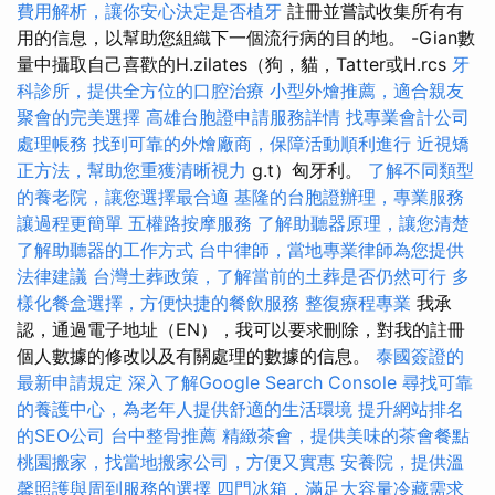
費用解析，讓你安心決定是否植牙
註冊並嘗試收集所有有
用的信息，以幫助您組織下一個流行病的目的地。 -Gian數
量中攝取自己喜歡的H.zilates（狗，貓，Tatter或H.rcs
牙
科診所，提供全方位的口腔治療
小型外燴推薦，適合親友
聚會的完美選擇
高雄台胞證申請服務詳情
找專業會計公司
處理帳務
找到可靠的外燴廠商，保障活動順利進行
近視矯
正方法，幫助您重獲清晰視力
g.t）匈牙利。
了解不同類型
的養老院，讓您選擇最合適
基隆的台胞證辦理，專業服務
讓過程更簡單
五權路按摩服務
了解助聽器原理，讓您清楚
了解助聽器的工作方式
台中律師，當地專業律師為您提供
法律建議
台灣土葬政策，了解當前的土葬是否仍然可行
多
樣化餐盒選擇，方便快捷的餐飲服務
整復療程專業
我承
認，通過電子地址（EN），我可以要求刪除，對我的註冊
個人數據的修改以及有關處理的數據的信息。
泰國簽證的
最新申請規定
深入了解Google Search Console
尋找可靠
的養護中心，為老年人提供舒適的生活環境
提升網站排名
的SEO公司
台中整骨推薦
精緻茶會，提供美味的茶會餐點
桃園搬家，找當地搬家公司，方便又實惠
安養院，提供溫
馨照護與周到服務的選擇
四門冰箱，滿足大容量冷藏需求