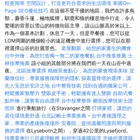
程更簡單
空間設計，打造更符合需求的生活環境
掌握On-
Page SEO優化技巧
在這個不受干擾的地區，我們在許多鳥
類，麝香斗篷，極地狐狸，馴鹿和狼的棲息地中行走，令人
驚嘆的背景以雪山的特徵街區主導，該山山脈高於米以上。
作為一個基本計劃，休息了一天，但是早餐後，您可以從
LOM周圍的幾個較小的遠足機會中進行選擇，您可以在那
裡選擇山谷的壯麗景色。
老屋翻新，給您的家重生的機會
台中外燴，為您打造獨一無二的宴會餐點
台中推拿推薦
士
林按摩推薦
該小組的其餘部分將在我們前一天在山谷中過
夜。
北區按摩選擇
精緻茶會點心，為您的聚會增添美味
宜
蘭徵信社，專業服務保障您的隱私
探索靈骨塔的選擇，讓
先人安息於安詳之地
台中整骨技術
找到合適的搬家公司，
輕鬆搬家無壓力
雙眼皮手術，輕鬆擁有迷人雙眼
自助式餐
點外燴，讓賓客自由選擇
台中按摩整骨
腳底按摩技術士證
照班
進行乘船旅行（在Stavanger之間
打掃家裡，讓您的
居住環境更舒適
台北記帳士專業推薦
-
台中產後護理之
家，專業的產後恢復場所
安養院，提供溫馨照護與周到服
務的選擇
在Lysebotn之間），穿過42公里的Lysefjord。
找專業會計公司處理帳務
如何申請泰國簽證
牙橋的選擇與