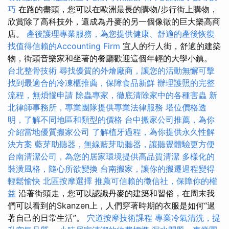
巧
在路的盡頭，您可以在歐洲最長的購物/步行街上購物，
欣賞除了高科技外，還成為丹麥的另一個像徵的巨大樂高商
店。
產後護理專業服務，為您提供健康、舒適的產後恢復
找值得信賴的Accounting Firm
宜人的行人街，舒適的建築
物，街頭音樂家和坐著的餐廳歡迎這個年輕的大學小鎮。
台北整骨技術
尋找優質的外燴廠商，讓您的活動無懈可擊
找到最適合的冷凍櫃推薦，保障食品新鮮
辦理護照的完整
流程，無煩惱申請
除蟲專家，徹底清除家中的各種害蟲
新
北律師事務所，專業團隊提供專業法律服務
塔位價格透
明，了解不同地區和類型的價格
台中搬家公司推薦，為你
介紹當地優質搬家公司
了解植牙過程，為你提供永久性解
決方案
藍芽助聽器，無線藍芽助聽器，讓聽覺體驗更方便
台南清潔公司，為您的居家環境提供高品質清潔
多樣化的
裝潢風格，隨心所欲變換
台南搬家，讓你的搬遷過程變得
輕鬆愉快
北區按摩選擇
推薦可信賴的徵信社，保障你的權
益
沿著街頭走，您可以認識丹麥的建築和習俗，在周末我
們可以看到的Skanzen上，人們穿著時期的衣服是如何“過
著自己的日常生活”。
穴道按摩技術課程
專業冷氣清洗，提