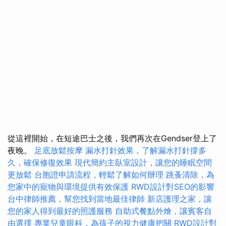
從這裡開始，在短途巴士之後，我們再次在Gendser登上了
夜晚。
足底放鬆按摩
漏水打針效果，了解漏水打針撐多
久，確保修復效果
現代簡約主臥室設計，讓您的睡眠空間
更放鬆
台胞證申請流程，輕鬆了解如何辦理
跳蚤清除，為
您家中的寵物與環境提供有效保護
RWD設計對SEO的影響
台中律師推薦，幫您找到當地最佳律師
新店護理之家，讓
您的家人得到最好的照護服務
自助式餐點外燴，讓賓客自
由選擇
專業兒童眼科，為孩子的視力健康把關
RWD設計對