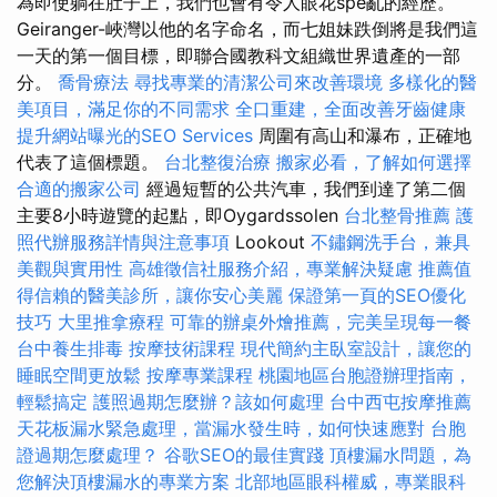
為即使躺在肚子上，我們也會有令人眼花spe亂的經歷。
Geiranger-峽灣以他的名字命名，而七姐妹跌倒將是我們這
一天的第一個目標，即聯合國教科文組織世界遺產的一部
分。
喬骨療法
尋找專業的清潔公司來改善環境
多樣化的醫
美項目，滿足你的不同需求
全口重建，全面改善牙齒健康
提升網站曝光的SEO Services
周圍有高山和瀑布，正確地
代表了這個標題。
台北整復治療
搬家必看，了解如何選擇
合適的搬家公司
經過短暫的公共汽車，我們到達了第二個
主要8小時遊覽的起點，即Oygardssolen
台北整骨推薦
護
照代辦服務詳情與注意事項
Lookout
不鏽鋼洗手台，兼具
美觀與實用性
高雄徵信社服務介紹，專業解決疑慮
推薦值
得信賴的醫美診所，讓你安心美麗
保證第一頁的SEO優化
技巧
大里推拿療程
可靠的辦桌外燴推薦，完美呈現每一餐
台中養生排毒
按摩技術課程
現代簡約主臥室設計，讓您的
睡眠空間更放鬆
按摩專業課程
桃園地區台胞證辦理指南，
輕鬆搞定
護照過期怎麼辦？該如何處理
台中西屯按摩推薦
天花板漏水緊急處理，當漏水發生時，如何快速應對
台胞
證過期怎麼處理？
谷歌SEO的最佳實踐
頂樓漏水問題，為
您解決頂樓漏水的專業方案
北部地區眼科權威，專業眼科