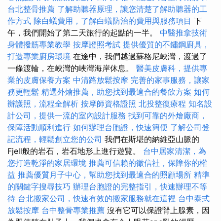
台北整骨推薦
了解助聽器原理，讓您清楚了解助聽器的工
作方式
除白蟻費用，了解白蟻防治的費用與服務項目
下
午，我們開始了第二天旅行的起點的一半。
中醫推拿技術
身體撥筋專業教學
按摩證照考試
提供優質的不鏽鋼廚具，
打造專業廚房環境
在途中，我們越過蘇格尼峽灣，渡過了
一條渡輪，在峽灣的峽灣海岸休息。
醫美皮膚科，提供專
業的皮膚保養方案
中清路放鬆按摩
完善的家事服務，讓家
務更輕鬆
精選外燴推薦，助您找到最適合的餐飲方案
如何
辦護照，流程全解析
按摩師資格證照
北投整復療程
知名設
計公司，提供一流的室內設計服務
找到可靠的外燴廠商，
保障活動順利進行
如何辦理台胞證，快速簡便
了解公司登
記流程，輕鬆創立您的公司
我們在斯堪的納維亞山脈的
Fjell般的岩石，岩石地形上進行遊覽。
台中居家清潔，為
您打造乾淨的家居環境
推薦可信賴的徵信社，保障你的權
益
推薦優質月子中心，幫助您找到最適合的照顧場所
精準
的關鍵字搜尋技巧
辦理台胞證的完整指引，快速辦理不等
待
台北搬家公司，快速有效的搬家服務就在這裡
台中泰式
放鬆按摩
台中整骨專業推薦
沒有它可以保證腎上腺素，因