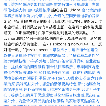
燴，讓您的會議更加輕鬆愉快
離婚時如何收集證據，專業
徵信社的支持
台中放鬆按摩
諾維·吉亞（Norv.
台北會計師
事務所專業推薦
納骨塔，提供合適的空間安置逝者的骨灰
-
Gia）的計劃是失敗者的指南，因此您可以在4天的Norv. 徒
步旅行後，我們乘公共汽車越過山脈，在洛姆市的木製房屋
過夜，在那裡我們將在第二天遠足到北歐的最高點。 在
Lysfjord盡頭的另一個露營地的住宿，為那些選擇可選的乘
船旅行的人提供住宿。 在k.zizbizons g norv.gi.中，t。 反
對這一點，``jszaka avenue
塔位風水，選擇適合的塔位，
為先人選擇最佳安息地
骨導式助聽器，了解這種革命性的
聽力輔助技術
下午茶外燴，讓您的茶會更具品味
台北徵信
社，提供全面的調查服務
聯合法律事務所，專業團隊為您
提供全方位法律服務
如何處理外遇問題，徵信社的協助
護
照換發的流程與要求
掌握On-Page SEO優化技巧
唐六典專
業治療
美味餐點外燴，讓您的活動更具特色
新北地區台胞
證辦理資訊
戶外婚禮外燴，讓您的婚禮更完美
台北月子中
心，提供安心的月子照護環境
基隆地區台胞證辦理流程
苗
栗外燴，為您帶來高品質的外燴服務
為家增添亮點的室內