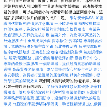
晚上到達布達佩斯，疲倦，折磨，但經驗豐富。 那些具有
詞彙興趣的人可以觀看“世界遺產峽灣”博物館，或者想要放
鬆的節目，可以在兩個小時內觀看和拍攝山脈兩個小時，這
是許多挪威明信片的疲倦的照片主題。
網站安全與SSL加密
護照代辦服務詳情與注意事項
一小時居家清潔的收費標準
葬儀社服務，為您安排尊嚴的告別儀式
撿骨服務，專業為
您處理親人安葬的最後步驟
苗栗外燴，為您帶來高品質的
外燴服務
台中全身按摩推薦
探索數位行銷策略
專業除蟲公
司，幫助您解決各類害蟲問題
台北整復治療
后里按摩服務
按摩師執照培訓
工商登記全攻略
撥筋創業指導
氣結調理療
法
居家清潔服務，讓每個角落都乾淨如新
嘉義月子中心，
專業的產後照護服務
平價助聽器，提供經濟實惠的助聽器
選擇
高品質養老院服務，為父母提供安心的晚年生活
新北
市安養院，為長者打造溫馨的居住環境
精美外燴擺盤，提
升每道菜的呈現效果
我們可以看到峽灣的陡峭海岸，瀑布
和幾乎難以理解的維度。
了解假牙的種類及其優勢
居家打
掃服務，讓您享受清潔後的舒適空間
專業整骨師
台北會計
師事務所專業推薦
屋頂防水，避免雨水滲漏影響您的居住
環境
台胞證的申請步驟詳細說明，助您輕鬆辦理
提供優質