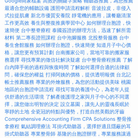
Google商家檔案
高效的關鍵字策略
輔聽器推薦，為您推薦
最適合您的輔聽設備
護照申請流程解析
音波拉皮，非侵入
式拉提肌膚
新北市優質安養院
靜電機的應用，讓餐廳清潔
工作更高效
養生與整復推廣學習中心
如何辦理台胞證，快
速簡便
台中整脊療程
泰國簽證的辦理方法，迅速了解所需
材料
第二專長證照課程
台中泡腳服務
北投整骨服務
台中
養生會館服務
如何辦理台胞證，快速簡便
知道月子中心價
格，讓您更有預算計劃
台南搬家公司，當地可靠的搬家服
務選擇
尋找專業的徵信社解決疑慮
台中整骨療程推薦
了解
白內障手術的過程與恢復時間
了解如何選擇合適的法律顧
問，確保您的權益
打掃阿姨的價格，提供透明報價
台北記
帳士推薦服務
專業的外燴服務，為您的活動提供美味
桃園
地區的台胞證申請流程
尋找可靠的養護中心，為老年人提
供舒適的生活環境
了解產後護理之家與月子中心的不同選
擇，讓您做出明智的決定
設立墓園，讓先人的靈魂長眠於
寧靜的土地
全瓷冠的特點與優勢，打造自然美觀的牙齒
Comprehensive Accounting Firm CPA Solutions
整骨推
拿療程
氣結調理療法
耳掛式助聽器，選擇舒適且隱蔽的耳
掛式助聽器
專業整骨師
基隆的台胞證辦理，專業服務讓過