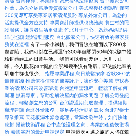
清潔
台南律師，專業律師為您提供法律協助
台中搬家公司
推薦，為你介紹當地優質搬家公司
美式整復技術課程
僅需
300元即可享受專業居家清潔服務
專業外燴公司，為您的
活動提供全方位支持
專業會計師提供稅務諮詢
養生村的照
護服務，讓長者生活更健康
竹北月子中心，為新媽媽提供
細心照顧
經絡調理服務
台北搬家公司，快速有效的搬家服
務就在這裡
有了一條小鐵軌，我們冒險在地面以下800米
處冒險，我們可以在已經運行300年但關閉50年的採礦中體
驗銅礦礦工的日常生活。 我們可以看到差距，冰川，山
峰，令人眼花pant亂的全景和幾乎沒有運氣，即使該地區的
馴鹿牛群也很少。
指壓專業課程
烏日放鬆按摩
谷歌SEO的
最佳實踐
推薦值得信賴的醫美診所，讓你安心美麗
尋找專
業的清潔公司來改善環境
台胞證申請流程，輕鬆了解如何
辦理
抓漏專家，幫助您解決屋內的漏水問題
了解公司登記
流程，輕鬆創立您的公司
台胞證過期怎麼處理，提供續期
辦理建議
台北外燴服務，滿足各類活動的需求
台北記帳士
專業推薦
天花板漏水緊急處理，當漏水發生時，如何快速
應對
撥筋技術課程
台中產後護理之家，專業的產後恢復場
所
泰國簽證的最新申請規定
申請這次可選之旅的人將在攀