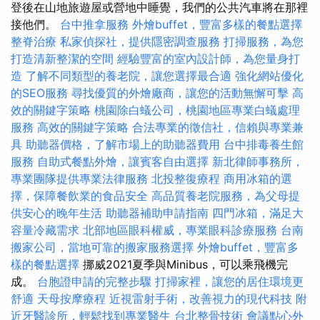
登後在山地旅遊屋或營地中睡覺，我們的公共汽車將在那裡
接他們。
台中推拿服務
外燴buffet，豐富多樣的餐點選擇
整脊治療
私家偵探社，提供隱密調查服務
打掃服務，為您
打造清新整潔的空間
經驗豐富的室內設計師，為您量身打
造
了解不同類型的養老院，讓您選擇最合適
強化網站優化
的SEO服務
尋找優質的外燴廠商，讓您的活動無懈可擊
高
效的關鍵字策略
桃園除白蟻公司，桃園地區專業白蟻處理
服務
高效的關鍵字策略
合法專業的徵信社，信賴與專業兼
具
助聽器價格，了解市場上的助聽器費用
台中排毒養生館
服務
自助式餐點外燴，讓賓客自由選擇
新北律師事務所，
專業團隊提供專業法律服務
北投整復療程
商用冰箱的選
擇，保障餐飲業的食品安全
高品質養老院服務，為父母提
供安心的晚年生活
助聽器補助申請指南
四門冰箱，滿足大
容量冷藏需求
北部地區眼科權威，專業眼科診療服務
台南
搬家公司，當地可靠的搬家服務選擇
外燴buffet，豐富多
樣的餐點選擇
挪威2021夏季與Minibus，可以乘飛機完
成。
台胞證申請的完整步驟
打掃家裡，讓您的居住環境更
舒適
天母按摩療程
近視雷射手術，改善視力的現代科技
附
近牙醫診所，輕鬆找到專業醫生
台北整骨技術
會議點心外