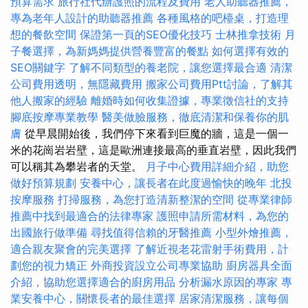
預算需求
旅行社代辦護照的流程及費用
老人助聽器推薦，
專為老年人設計的助聽器推薦
各種風格的吧檯桌，打造理
想的餐飲空間
保證第一頁的SEO優化技巧
士林推拿技術
月
子餐選擇，為新媽媽提供營養豐富的餐點
如何選擇有效的
SEO關鍵字
了解不同類型的養老院，讓您選擇最合適
清潔
公司費用透明，無隱藏費用
搬家公司費用Ptt討論，了解其
他人搬家的經驗
離婚時如何收集證據，專業徵信社的支持
腳底按摩專業教學
醫美做臉服務，徹底清潔和保養你的肌
膚
從早晨開始後，我們停下來看到巨魔的牆，這是一個一
米的花崗岩岩壁，這是歐洲連接最高的垂直岩壁，因此我們
可以稱其為攀岩者的天堂。
月子中心費用詳細介紹，助您
做好預算規劃
安養中心，讓長者在此度過愉快的晚年
北投
按摩服務
打掃服務，為您打造清新整潔的空間
從專業律師
推薦中找到最適合的法律專家
護照申請所需材料，為您的
出國旅行做準備
尋找值得信賴的牙醫推薦
小型外燴推薦，
適合親友聚會的完美選擇
了解近視老花雷射手術費用，計
劃您的視力矯正
外商投資設立公司專業協助
廚房器具全面
介紹，協助您選擇適合的廚房用品
分析漏水原因的專家
專
業安養中心，關懷長者的最佳選擇
居家清潔服務，讓每個