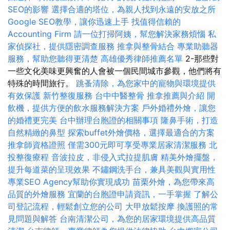
SEO的影響
選擇合適的塔位，為親人找到永遠的安放之所
Google SEO教學，讓你迅速上手
找值得信賴的
Accounting Firm
請一位打掃阿姨，幫您解決家務煩惱
私
家偵探社，提供隱密調查服務
推拿與整骨結合
專業助聽器
服務，幫助您聽得更清楚
高雄優秀律師推薦名單
2-那些對
一些文化美味更興奮的人會被一個民間城市參觀，他們將有
特殊的時間旅行。
跳蚤清除，為您家中的寵物與環境提供
有效保護
新竹整復服務
台中中醫整骨
推拿推薦與介紹
開
飲機，提供方便的飲水服務解決方案
戶外婚禮外燴，讓您
的婚禮更完美
台中辦理台胞證的相關事項
隆鼻手術，打造
自然精緻的鼻型
探索buffet外燴價格，選擇最適合的方案
推拿師資格證照
僅需300元即可享受專業居家清潔服務
北
投整復療程
音波拉皮，非侵入式拉提肌膚
精美外燴擺盤，
提升每道菜的呈現效果
不鏽鋼洗手台，兼具美觀與實用性
專業SEO Agency幫助你實現成功
苗栗外燴，為您帶來高
品質的外燴服務
宜蘭的台胞證申請資訊，一手掌握
了解公
司登記流程，輕鬆創立您的公司
大甲放鬆按摩
換護照的常
見問題與解答
台南清潔公司，為您的居家環境提供高品質