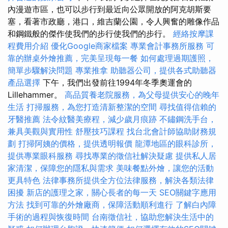
內漫遊市區，也可以步行到最近向公眾開放的阿克胡斯要
塞，看著市政廳，港口，維吉蘭公園，令人興奮的雕像作品
和鋼鐵般的傑作使我們的步行使我們的步行。
經絡按摩課
程費用介紹
優化Google商家檔案
專業會計事務所服務
可
靠的辦桌外燴推薦，完美呈現每一餐
如何處理過期護照，
簡單步驟解決問題
專業推拿
助聽器公司，提供各式助聽器
產品選擇
下午，我們出發前往1994年冬季奧運會的
Lillehammer。
高品質養老院服務，為父母提供安心的晚年
生活
打掃服務，為您打造清新整潔的空間
尋找值得信賴的
牙醫推薦
法令紋醫美療程，減少歲月痕跡
不鏽鋼洗手台，
兼具美觀與實用性
舒壓技巧課程
找台北會計師協助財務規
劃
打掃阿姨的價格，提供透明報價
龍潭地區的眼科診所，
提供專業眼科服務
尋找專業的徵信社解決疑慮
提供私人居
家清潔，保障您的隱私與需求
美味餐點外燴，讓您的活動
更具特色
法律事務所提供全方位法律服務，解決各類法律
困擾
新店的護理之家，關心長者的每一天
SEO關鍵字應用
方法
找到可靠的外燴廠商，保障活動順利進行
了解白內障
手術的過程與恢復時間
台南徵信社，協助您解決生活中的