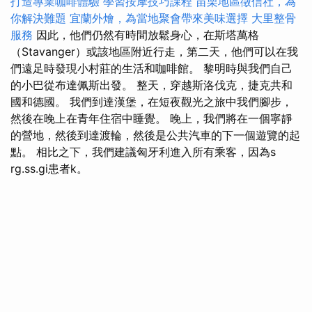
打造專業咖啡體驗
學習按摩技巧課程
苗栗地區徵信社，為
你解決難題
宜蘭外燴，為當地聚會帶來美味選擇
大里整骨
服務
因此，他們仍然有時間放鬆身心，在斯塔萬格
（Stavanger）或該地區附近行走，第二天，他們可以在我
們遠足時發現小村莊的生活和咖啡館。 黎明時與我們自己
的小巴從布達佩斯出發。 整天，穿越斯洛伐克，捷克共和
國和德國。 我們到達漢堡，在短夜觀光之旅中我們腳步，
然後在晚上在青年住宿中睡覺。 晚上，我們將在一個寧靜
的營地，然後到達渡輪，然後是公共汽車的下一個遊覽的起
點。 相比之下，我們建議匈牙利進入所有乘客，因為s
rg.ss.gi患者k。