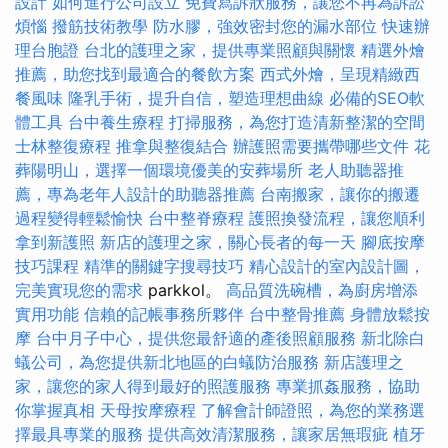
設計
如何進行公司設立
免費寫訴狀服務，讓您不再為訴訟
煩惱
撥筋技術教學
防水膠，強效密封您的漏水部位
快速辦
理台胞證
台北的護理之家，提供專業照顧與關懷
精選外燴
推薦，助您找到最適合的餐飲方案
西式外燴，呈現精緻西
餐風味
隆乳手術，提升自信，塑造理想曲線
必備的SEO軟
體工具
台中養生療程
打掃服務，為您打造清新整潔的空間
士林整復療程
推拿與整復結合
辦護照需要攜帶哪些文件
花
葬陽明山，選擇一個環境優美的安葬場所
老人助聽器推
薦，專為老年人設計的助聽器推薦
台南搬家，讓你的搬遷
過程變得輕鬆愉快
台中整脊療程
護照換發流程，讓您順利
拿到新護照
新店的護理之家，關心長者的每一天
腳底按摩
技巧課程
精準的關鍵字搜尋技巧
精心設計的室內設計圖，
完美實現您的需求
parkkol。
高品質洗碗槽，為廚房增添
實用功能
信賴的記帳事務所夥伴
台中整骨推薦
身體放鬆按
摩
台中月子中心，提供您最舒適的產後照顧服務
新北除白
蟻公司，為您提供新北地區的白蟻防治服務
新店護理之
家，讓您的家人得到最好的照護服務
專業抓姦服務，協助
你掌握真相
天母按摩療程
了解會計師證照，為您的業務選
擇最具專業的服務
提供高效清潔服務，讓家居無瑕疵
植牙