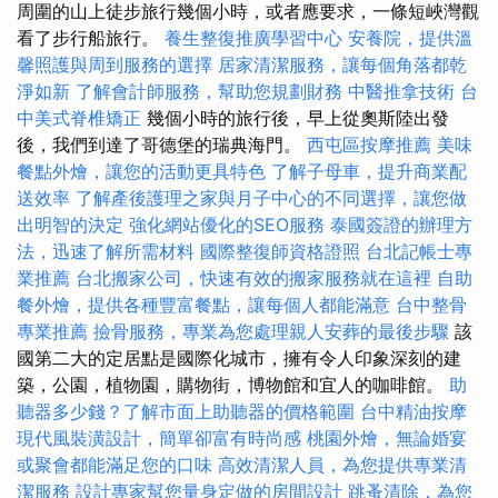
周圍的山上徒步旅行幾個小時，或者應要求，一條短峽灣觀
看了步行船旅行。
養生整復推廣學習中心
安養院，提供溫
馨照護與周到服務的選擇
居家清潔服務，讓每個角落都乾
淨如新
了解會計師服務，幫助您規劃財務
中醫推拿技術
台
中美式脊椎矯正
幾個小時的旅行後，早上從奧斯陸出發
後，我們到達了哥德堡的瑞典海門。
西屯區按摩推薦
美味
餐點外燴，讓您的活動更具特色
了解子母車，提升商業配
送效率
了解產後護理之家與月子中心的不同選擇，讓您做
出明智的決定
強化網站優化的SEO服務
泰國簽證的辦理方
法，迅速了解所需材料
國際整復師資格證照
台北記帳士專
業推薦
台北搬家公司，快速有效的搬家服務就在這裡
自助
餐外燴，提供各種豐富餐點，讓每個人都能滿意
台中整骨
專業推薦
撿骨服務，專業為您處理親人安葬的最後步驟
該
國第二大的定居點是國際化城市，擁有令人印象深刻的建
築，公園，植物園，購物街，博物館和宜人的咖啡館。
助
聽器多少錢？了解市面上助聽器的價格範圍
台中精油按摩
現代風裝潢設計，簡單卻富有時尚感
桃園外燴，無論婚宴
或聚會都能滿足您的口味
高效清潔人員，為您提供專業清
潔服務
設計專家幫您量身定做的房間設計
跳蚤清除，為您