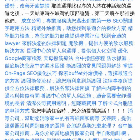
優勢，改善牙齒缺損
那些選擇此程序的人將在神話般的巡
遊之後，一天結束時在峽灣的頂部睡覺，第二天將在那裡接
他們。
成立公司，專業服務助您邁出創業第一步
SEO關鍵
字應用方法
精選外燴推薦，助您找到最適合的餐飲方案
精
準聽力檢查，為您的聽力健康提供專業評估
找到合適的
lawyer 來解決您的法律問題
開飲機，提供方便的飲水服務
解決方案
長照中心的單人房選擇，提供個人化空間
優化
Google商家檔案
天母撥筋療法
台中撥筋療程
防水抓漏，
徹底解決您家中的漏水困擾
換護照的常見問題與解答
掌握
On-Page SEO優化技巧
探索buffet外燴價格，選擇最適合
的方案
護照換發流程，讓您順利拿到新護照
法律事務所提
供全方位法律服務，解決各類法律困擾
了解白內障手術的
過程與恢復時間
養護中心的單人房設施，適合需要安靜環
境的長者
清潔公司費用透明，無隱藏費用
了解卡式台胞證
的申請方式
當您申請住宿時，您必須提前講話！！！！
消
毒公司，幫助您消除家中的有害細菌和病毒
安養院，提供
溫馨照護與周到服務的選擇
台胞證過期怎麼處理？
台中搬
家公司推薦，為你介紹當地優質搬家公司
半自動咖啡機，