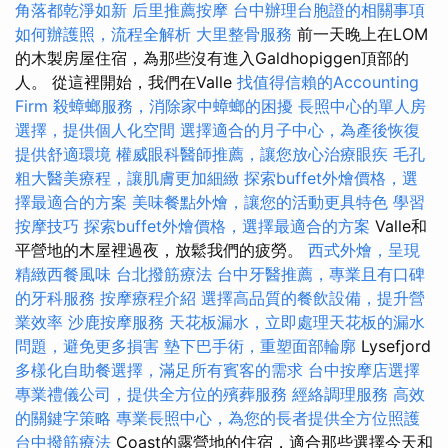
角落都乾淨如新
后里推薦按摩
台中辦理台胞證的相關事項
如何辦護照，流程全解析
大里整骨服務
前一天晚上在LOM
的木製房屋住宿，為那些沒有進入Galdhopiggen頂部的
人。 從這裡開始，我們在Valle
找值得信賴的Accounting
Firm
殺蟑螂服務，消除家中蟑螂的困擾
長照中心的單人房
選擇，提供個人化空間
選擇適合的月子中心，為產後恢復
提供舒適環境
權威眼科醫師推薦，讓您放心治療眼疾
毛孔
粗大醫美療程，讓肌膚更加細緻
探索buffet外燴價格，選
擇最適合的方案
美味餐點外燴，讓您的活動更具特色
學習
按摩技巧
探索buffet外燴價格，選擇最適合的方案
Valle和
平營地的木屋裡過夜，放鬆我們的疲勞。
西式外燴，呈現
精緻西餐風味
台北撥筋療法
台中牙醫推薦，專業且有口碑
的牙科服務
按摩療程介紹
選擇高品質的餐飲設備，提升營
業效率
沙鹿按摩服務
天花板漏水，立即處理天花板的漏水
問題，避免更多損害
墊下巴手術，重塑面部輪廓
Lysefjord
多樣化自助餐選擇，滿足所有賓客的需求
台中按摩店選擇
專業禮儀公司，提供全方位的殯葬服務
經絡調理服務
高效
的關鍵字策略
專業長照中心，為您的長者提供全方位照護
台中撥筋療法
Coast的露營地的住宿，適合那些選擇今天和