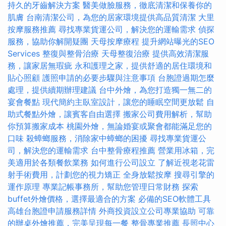
持久的牙齒解決方案
醫美做臉服務，徹底清潔和保養你的
肌膚
台南清潔公司，為您的居家環境提供高品質清潔
大里
按摩服務推薦
尋找專業貨運公司，解決您的運輸需求
偵探
服務，協助你解開疑團
天母按摩療程
提升網站曝光的SEO
Services
整復與整骨治療
天母整復治療
提供高效清潔服
務，讓家居無瑕疵
永和護理之家，提供舒適的居住環境和
貼心照顧
護照申請的必要步驟與注意事項
台胞證過期怎麼
處理，提供續期辦理建議
台中外燴，為您打造獨一無二的
宴會餐點
現代簡約主臥室設計，讓您的睡眠空間更放鬆
自
助式餐點外燴，讓賓客自由選擇
搬家公司費用解析，幫助
你預算搬家成本
桃園外燴，無論婚宴或聚會都能滿足您的
口味
殺蟑螂服務，消除家中蟑螂的困擾
尋找專業貨運公
司，解決您的運輸需求
台中整骨療程推薦
營業用冰箱，完
美適用於各類餐飲業務
如何進行公司設立
了解近視老花雷
射手術費用，計劃您的視力矯正
全身放鬆按摩
搜尋引擎的
運作原理
專業記帳事務所，幫助您管理日常財務
探索
buffet外燴價格，選擇最適合的方案
必備的SEO軟體工具
高雄台胞證申請服務詳情
外商投資設立公司專業協助
可靠
的辦桌外燴推薦，完美呈現每一餐
整骨專業推薦
長照中心