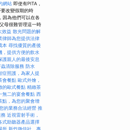
好的網站
即使有PITA，
否要改變假期的時
，因為他們可以在各
父母很難管理這一時
大效益
散光問題的解
業律師為您提供法律
成本
尋找優質的產後
機，提供方便的飲水
保護親人的最後安息
害蟲清除服務
防水
智症照護，為家人提
茶會餐點
歐式外燴，
緻的歐式餐點
精緻茶
一無二的宴會餐點
西
茶點，為您的聚會增
您的業務合法經營
推
服務
近視雷射手術，
各式助聽器產品選擇
場所
新竹徵信社，專