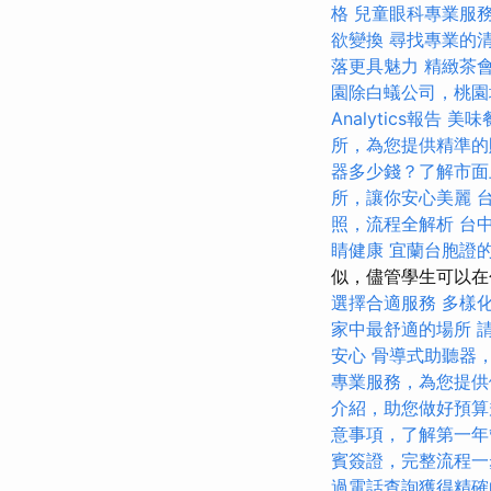
格
兒童眼科專業服
欲變換
尋找專業的
落更具魅力
精緻茶
園除白蟻公司，桃園
Analytics報告
美味
所，為您提供精準的
器多少錢？了解市面
所，讓你安心美麗
照，流程全解析
台
睛健康
宜蘭台胞證
似，儘管學生可以在
選擇合適服務
多樣
家中最舒適的場所
安心
骨導式助聽器
專業服務，為您提供
介紹，助您做好預算
意事項，了解第一年
賓簽證，完整流程一
過電話查詢獲得精確