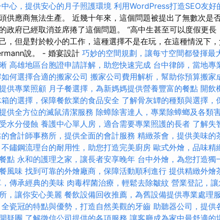
子中心，提供安心的月子照護環境
利用WordPress打造SEO友
頭供應商無法生產。 近幾十年來，這個問題被提出了無數次是
的政府已經取消並席捲了這個問題。 “高中生甚至可以度假更長
己，但是對於較小的工作，這種選擇不是在玩，在這種情況下，
chermann說。 - 婚宴設計
巧妙的空間規劃，讓每寸空間都發揮最
晰
高雄地區台胞證申請詳解，助您快速完成
台中律師，當地專
解如何選擇合適的搬家公司
搬家公司費用解析，幫助你預算搬家
提供專業照顧
月子餐選擇，為新媽媽提供營養豐富的餐點
開飲
冰箱的選擇，保障餐飲業的食品安全
了解骨灰罈的種類與選擇，
提供全方位的滅鼠清潔服務
除蟑除害達人，專業除蟑螂及各類
受水分侵蝕
養護中心單人房，適合需要專業照護的長者
了解失
靠的會計師事務所，提供全面的會計服務
精緻茶會，提供美味的
不鏽鋼流理台的耐用性，助您打造完美廚房
歐式外燴，品味精
餐點
永和的護理之家，讓長者安享晚年
台中外燴，為您打造獨
餐風味
找到可靠的外燴廠商，保障活動順利進行
提供精緻外燴
單，傳承經典的美味
肉毒桿菌治療，輕鬆去除皺紋
營業登記，讓
所，讓你安心美麗
餐飲設備回收推薦，為舊設備提供專業處理
全瓷冠的特點與優勢，打造自然美觀的牙齒
助聽器公司，提供
開疑團
了解徵信公司提供的各項服務
讓客廳成為家中最舒適的