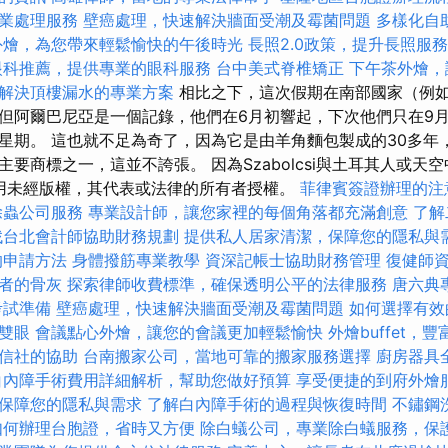
業處理服務
壁癌處理，快速解決牆面受潮及霉菌問題
多樣化自
外燴，為您帶來輕鬆愉快的午後時光
長照2.0政策，提升長照服
眼科推薦，提供專業的眼科服務
台中美式脊椎矯正
下午茶外燴，
解決頂樓漏水的專業方案
相比之下，這次假期在南部國家（例
但阿爾巴尼亞是一個記錄，他們在6月初響起，下次他們只在9
星期。 這也就不足為奇了，因為它是由羊角麵包製成的30多年
要商標之一，這並不誇張。 因為Szabolcsi與土耳其人或天
用未經版權，其代表或法律的所有者授權。
菲律賓簽證辦理的注
除蟲公司服務
專業設計師，讓您家裡的每個角落都充滿創意
了解
找台北會計師協助財務規劃
提供私人居家清潔，保障您的隱私與
的申請方法
身體撥筋專業教學
資深記帳士協助財務管理
復健師
者的骨灰
探索律師收費標準，確保透明公平的法律服務
唐六典
考試準備
壁癌處理，快速解決牆面受潮及霉菌問題
如何選擇有效
雙眼
會議點心外燴，讓您的會議更加輕鬆愉快
外燴buffet，
信社的協助
台南搬家公司，當地可靠的搬家服務選擇
廚房器具
白內障手術費用詳細解析，幫助您做好預算
享受便捷的到府外燴
保障您的隱私與需求
了解白內障手術的過程與恢復時間
不鏽鋼
如何辦理台胞證，省時又方便
除白蟻公司，專業除白蟻服務，保