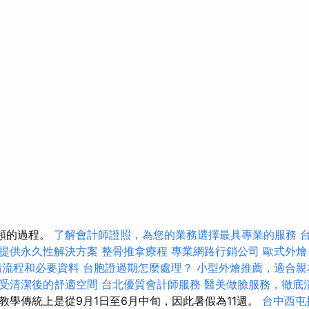
視頻的過程。
了解會計師證照，為您的業務選擇最具專業的服務
提供永久性解決方案
整骨推拿療程
專業網路行銷公司
歐式外燴
請流程和必要資料
台胞證過期怎麼處理？
小型外燴推薦，適合親
受清潔後的舒適空間
台北優質會計師服務
醫美做臉服務，徹底
教學傳統上是從9月1日至6月中旬，因此暑假為11週。
台中西屯