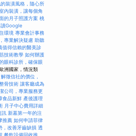
化的裝潢風格，隨心所
室內裝潢，讓每個角
面的月子照護方案
桃
讀Google
住環境
專業會計事務
，專業解決疑慮
助聽
薦值得信賴的醫美診
筋技術教學
如何辦護
的眼科診所，確保眼
歐洲國家，情況類
了解徵信社的價位，
整骨技術
讓客廳成為
潔公司，專業服務更
障食品新鮮
產後護理
術
月子中心費用詳細
資訊
新墓第一年的注
摩推薦
如何申請菲律
勢，改善牙齒缺損
透
程
餐飲設備回收推