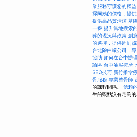
業服務守護您的權益
掃阿姨的價格，提供
提供高品質清潔
基
一餐
提升當地搜索的L
葬的現況與政策
創
的選擇，提供周到照
台北除白蟻公司，專
協助
如何在台中辦
論區
台中油壓按摩
SEO技巧
新竹推拿
骨服務
專業整骨師
的課程間隔。
信賴
生的觀點沒有足夠的