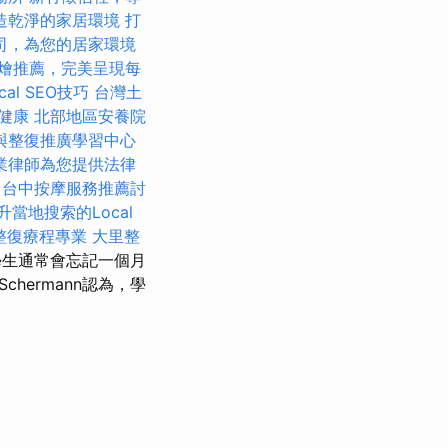
造乾淨的家居環境
打
司，為您的居家環境
燴推薦，完美呈現每
al SEO技巧
台灣土
健康
北部地區安養院
與整復推廣學習中心
業律師為您提供法律
備
台中按摩服務推薦討
升當地搜索的Local
整復療程專業
大里整
生通常會忘記一個月
Schermann認為，學