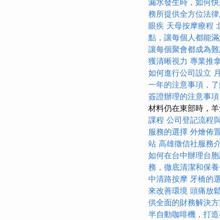
漏水發生時，如何快
務所提供全方位法律
眼疾
天母按摩療程
點，讓每個人都能滿
讓每個聚會都成為難
獲清晰視力
專業推
如何進行公司設立
一年的注意事項，了
簽證辦理的注意事項
材料仍在東部時，
課程
公司登記流程
服務的選擇
外燴佈
站
高雄徵信社服務
如何在台中辦理台胞
務，徹底清潔和保養
中清路按摩
牙橋的
來改善環境
頭痛放
供全面的財務解決方
半自動咖啡機，打造