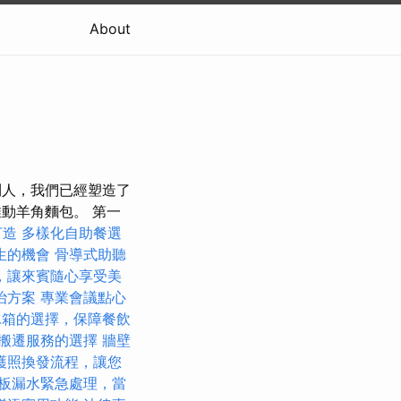
About
牙利人，我們已經塑造了
推動羊角麵包。 第一
打造
多樣化自助餐選
生的機會
骨導式助聽
，讓來賓隨心享受美
治方案
專業會議點心
冰箱的選擇，保障餐飲
搬遷服務的選擇
牆壁
護照換發流程，讓您
板漏水緊急處理，當