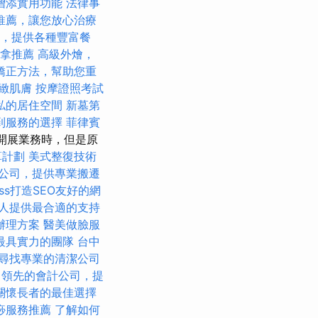
增添實用功能
法律事
推薦，讓您放心治療
，提供各種豐富餐
拿推薦
高級外燴，
矯正方法，幫助您重
緻肌膚
按摩證照考試
私的居住空間
新墓第
到服務的選擇
菲律賓
得開展業務時，但是原
算計劃
美式整復技術
公司，提供專業搬遷
ess打造SEO友好的網
人提供最合適的支持
辦理方案
醫美做臉服
最具實力的團隊
台中
尋找專業的清潔公司
領先的會計公司，提
關懷長者的最佳選擇
痧服務推薦
了解如何