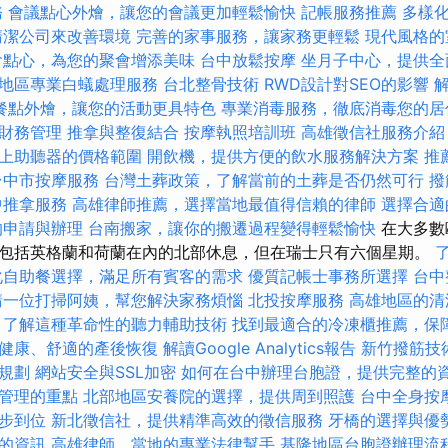
務
會議點心外燴，讓您的會議更加輕鬆愉快
記帳服務推薦
多樣
清潔公司來改善環境
完善的家事服務，讓家務更輕鬆
現代風格的
會點心，為您的聚會增添美味
台中放鬆按摩
坐月子中心，提供全
地區專業白蟻處理服務
台北整骨技術
RWD設計對SEO的影響
解
餐點外燴，讓您的活動更具特色
專業消毒服務，徹底消毒您的居
財務管理
推拿與整復結合
按摩執照培訓班
高雄徵信社服務介紹
上助聽器的價格範圍
開飲機，提供方便的飲水服務解決方案
推
台中市按摩服務
台灣土葬政策，了解當前的土葬是否仍然可行
撥
中推拿服務
高雄律師推薦，選擇當地最值得信賴的律師
選擇合適
的申請與辦理
台南搬家，讓你的搬遷過程變得輕鬆愉快
在大多數
包括英格蘭和荷蘭在內的北部休息，但在瑞士只有六個星期。
化自助餐選擇，滿足所有賓客的需求
優質記帳士事務所選擇
台中
請一位打掃阿姨，幫您解決家務煩惱
北投按摩服務
高雄地區的清
，了解這種革命性的聽力輔助技術
找到最適合的冷凍櫃推薦，保
健康、舒適的產後恢復
解讀Google Analytics報告
新竹撥筋技
規劃
網站安全與SSL加密
如何在台中辦理台胞證，提供完整的
管理的重點
北部地區安養院的選擇，提供周到照護
台中全身按
步到位
新北徵信社，提供精準高效的徵信服務
牙橋的選擇與優
的資訊
高雄律師，當地的專業法律幫手
基隆地區台胞證辦理流