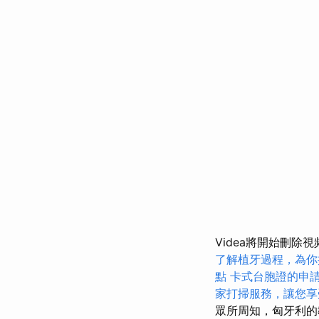
Videa將開始刪除
了解植牙過程，為你
點
卡式台胞證的申
家打掃服務，讓您享
眾所周知，匈牙利的