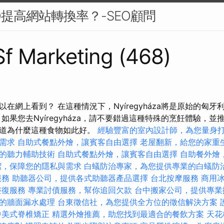
O提高網站轉換率？-SEO顧問
 Sf Marketing (468)
在網上看到？ 在這種情況下，Nyíregyháza將是原始的匈
如果您去Nyíregyháza，請不要錯過這種特殊的烹飪體驗，並
知道為什麼這種食物如此好。
經驗豐富的室內設計師，為您量身
需求
自助式餐點外燴，讓賓客自由選擇
老屋翻新，給您的家重
的聽力輔助技術
自助式餐點外燴，讓賓客自由選擇
自助餐外燴
潔，保障您的隱私與需求
白蟻防治專家，為您提供專業的白蟻防
服務
助聽器公司，提供各式助聽器產品選擇
台北按摩服務
商用
整復服務
專業討債服務，幫你追回欠款
台中搬家公司，提供專業
的牆面漏水處理
台東徵信社，為您提供全方位的徵信解決方案
中美式脊椎矯正
精選外燴推薦，助您找到最適合的餐飲方案
天花