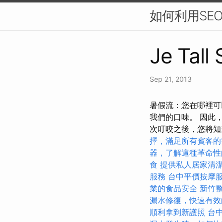
如何利用SE
Je Tall
Sep 21, 2013
暑假流：您在哪裡可以
我們的口味。 因此，
次叮咬之後，您將
擇，滿足所有賓客的
器，了解這種革命性
食
提供私人居家清
服務
台中平價按摩
業的食品安全
新竹
漏水修復，快速有效
順利拿到新護照
台