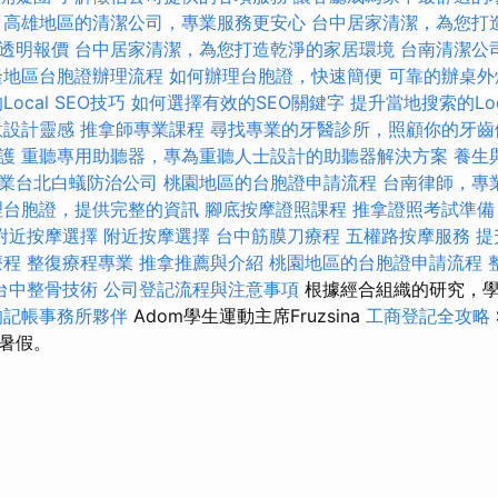
高雄地區的清潔公司，專業服務更安心
台中居家清潔，為您打
透明報價
台中居家清潔，為您打造乾淨的家居環境
台南清潔公
隆地區台胞證辦理流程
如何辦理台胞證，快速簡便
可靠的辦桌外
ocal SEO技巧
如何選擇有效的SEO關鍵字
提升當地搜索的Loc
意設計靈感
推拿師專業課程
尋找專業的牙醫診所，照顧你的牙齒
護
重聽專用助聽器，專為重聽人士設計的助聽器解決方案
養生
業台北白蟻防治公司
桃園地區的台胞證申請流程
台南律師，專
理台胞證，提供完整的資訊
腳底按摩證照課程
推拿證照考試準
附近按摩選擇
附近按摩選擇
台中筋膜刀療程
五權路按摩服務
提
療程
整復療程專業
推拿推薦與介紹
桃園地區的台胞證申請流程
台中整骨技術
公司登記流程與注意事項
根據經合組織的研究，學
的記帳事務所夥伴
Adom學生運動主席Fruzsina
工商登記全攻略
暑假。