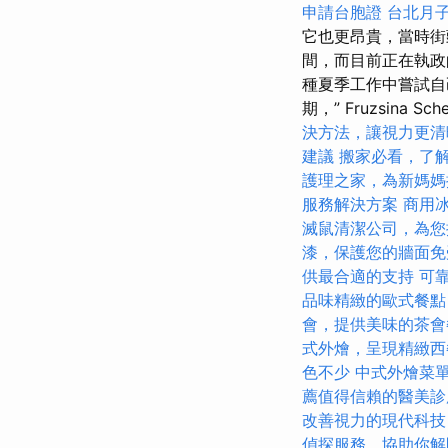
申請台胞證
台北月
它也更昂貴，當時街
間，而目前正在執政
種夏季工作中嘗試自
期，” Fruzsina S
決方法，讓視力更清
建議
搬家必看，了
護理之家，為新媽媽
服務解決方案
商用
滅鼠清潔公司，為您
漆，保護您的牆面免
供最合適的支持
可
品味精緻的歐式餐點
會，提供美味的茶會
式外燴，呈現精緻西
色不少
中式外燴菜
薦值得信賴的醫美診
改善視力的現代科技
偵探服務，協助你解