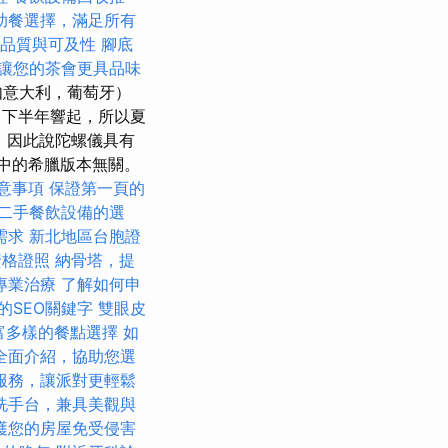
助餐選擇，滿足所有
務品質與可及性
腳底
讓您的茶會更具品味
如意大利，葡萄牙）
月下半年響起，所以夏
，因此說陀螺儀具有
空中的希臘版本無關。
意事項
保證第一頁的
二手餐飲設備的選
需求
新北地區台胞證
資格證照
納骨塔，提
專業治療
了解如何申
的SEO關鍵字
雙眼皮
豐富多樣的餐點選擇
如
全面介紹，協助您選
服務，讓派對更輕鬆
洗手台，兼具美觀與
護您的房屋免受侵害