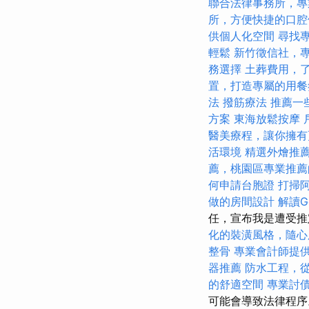
聯合法律事務所，專
所，方便快捷的口腔
供個人化空間
尋找
輕鬆
新竹徵信社，
務選擇
土葬費用，
置，打造專屬的用餐
法
撥筋療法
推薦一
方案
東海放鬆按摩
醫美療程，讓你擁有
活環境
精選外燴推
薦，桃園區專業推薦
何申請台胞證
打掃
做的房間設計
解讀Go
任，宣布我是遭受推
化的裝潢風格，隨心
整骨
專業會計師提
器推薦
防水工程，
的舒適空間
專業討
可能會導致法律程序