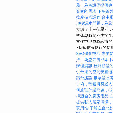
薦，為舊設備提供專
賓客的需求
下午茶
按摩技巧課程
台中
頂樓漏水問題，為您
持續了十三個星期，
季休息時間不少於半
文化並已成為該市的主
•我堅信該物質的使
SEO優化技巧
專業
擇，為您節省成本
辦理資訊
杜拜簽證
供合適的空間安置逝
請台胞證
推拿證照
手術，輕鬆擁有迷人
何處理外遇問題，徵
擇適合的廚房用品
提供私人居家清潔，
實用性
了解在台北