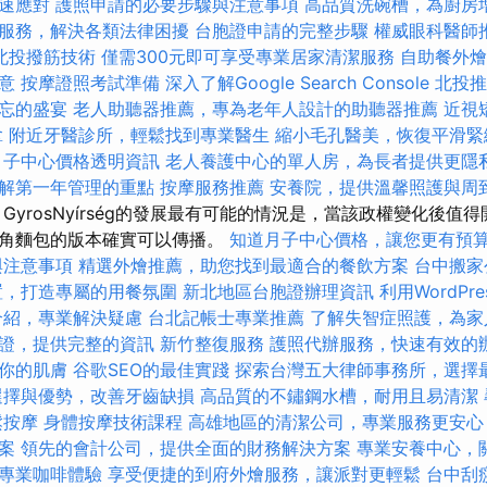
速應對
護照申請的必要步驟與注意事項
高品質洗碗槽，為廚房
服務，解決各類法律困擾
台胞證申請的完整步驟
權威眼科醫師
北投撥筋技術
僅需300元即可享受專業居家清潔服務
自助餐外燴
意
按摩證照考試準備
深入了解Google Search Console
北投推
忘的盛宴
老人助聽器推薦，專為老年人設計的助聽器推薦
近視
拿
附近牙醫診所，輕鬆找到專業醫生
縮小毛孔醫美，恢復平滑緊
月子中心價格透明資訊
老人養護中心的單人房，為長者提供更隱
解第一年管理的重點
按摩服務推薦
安養院，提供溫馨照護與周
GyrosNyírség的發展最有可能的情況是，當該政權變化後值
羊角麵包的版本確實可以傳播。
知道月子中心價格，讓您更有預
與注意事項
精選外燴推薦，助您找到最適合的餐飲方案
台中搬家
置，打造專屬的用餐氛圍
新北地區台胞證辦理資訊
利用WordPr
介紹，專業解決疑慮
台北記帳士專業推薦
了解失智症照護，為家
證，提供完整的資訊
新竹整復服務
護照代辦服務，快速有效的
你的肌膚
谷歌SEO的最佳實踐
探索台灣五大律師事務所，選擇
選擇與優勢，改善牙齒缺損
高品質的不鏽鋼水槽，耐用且易清潔
鬆按摩
身體按摩技術課程
高雄地區的清潔公司，專業服務更安心
案
領先的會計公司，提供全面的財務解決方案
專業安養中心，
專業咖啡體驗
享受便捷的到府外燴服務，讓派對更輕鬆
台中刮