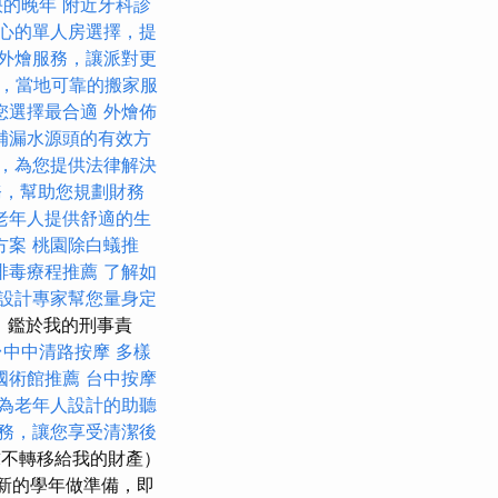
快的晚年
附近牙科診
心的單人房選擇，提
外燴服務，讓派對更
，當地可靠的搬家服
您選擇最合適
外燴佈
補漏水源頭的有效方
，為您提供法律解決
務，幫助您規劃財務
老年人提供舒適的生
方案
桃園除白蟻推
排毒療程推薦
了解如
設計專家幫您量身定
，鑑於我的刑事責
台中中清路按摩
多樣
國術館推薦
台中按摩
為老年人設計的助聽
務，讓您享受清潔後
求不轉移給我的財產）
為新的學年做準備，即