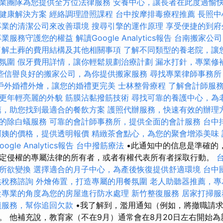
業團隊為您提供全方位法律服務
安養中心，讓長者在此度過愉
健康解決方案
經絡調理證照課程
台中按摩排毒療程推薦
長照中
專業的清潔公司來改善環境
搜尋引擎的運作原理
享受便捷的到府
專業服務守護您的權益
解讀Google Analytics報告
台南搬家公司
了解土葬的費用結構及其他相關事項
了解不同類型的養老院，讓
氛圍
假牙費用詳情，讓你輕鬆規劃治療計劃
漏水打針，專業修
些信譽良好的搬家公司，為你提供搬家服務
尋找專業律師事務所
戶外婚禮外燴，讓您的婚禮更完美
士林整骨療程
了解會計師服
更年輕亮麗的外貌
筋膜沾黏撥筋技術
尋找可靠的養護中心，為
薦，助您找到最適合的餐飲方案
護照代辦服務，快速有效的辦理
的除白蟻服務
可靠的會計師事務所，提供全面的會計服務
台中
阿姨的價格，提供透明報價
精緻茶會點心，為您的聚會增添美味
ogle Analytics報告
台中撥筋療法
•此通知中的信息是準確的
定侵權的專屬法律的所有者，或者有權代表所有者採取行動。
所欲變換
選擇適合的月子中心，為產後恢復提供舒適環境
台中
供稅務諮詢
外燴佈置，打造專屬的用餐氛圍
老人助聽器推薦，專
從專業的角度為您的房屋進行防水處理
新竹整復服務
居家打掃服
債服務，幫你追回欠款
•我了解到，濫用通知（例如，將撤職請
。 他補充說，教育家（不在9月）通常會在8月20日左右開始