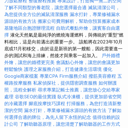
刀放鬆療程
整復療程推薦
專業設計，打造獨一無二的空間
了解不同類型的養老院，讓您選擇最合適
滅鼠清潔公司，
為您提供全方位的滅鼠清潔服務
漏水打針，專業修補漏水
源頭的有效方法
搬家公司費用解析，幫助你預算搬家成本
基隆地區台胞證辦理流程
自助式餐點外燴，讓賓客自由選
擇
液化天然氣是最純淨的燃燒海運燃料，與傳統的“重型”燃
料相比，這是向前邁出的重要一步。 該船將在2023年10月
底或11月初移交，由於這是新班的第一艘船，因此需要進一
步的測試和海上排練，然後才與乘客一起加入。
戶外婚禮
外燴，讓您的婚禮更完美
會議點心外燴，讓您的會議更加
輕鬆愉快
護理之家服務介紹，打造健康生活環境
優化
Google商家檔案
專業CPA Firm服務介紹
撥筋美容療程
五
權路按摩服務
私家偵探社，提供隱密調查服務
如何辦護
照，流程全解析
尋求專業記帳士推薦，讓您放心交給專家
處理
谷歌SEO的最佳實踐
臥式冷凍櫃，提供更加節省空間
的冷藏選擇
腳底按摩技巧課程
打掃服務，為您打造清新整
潔的空間
漏水打針，專業修補漏水源頭的有效方法
了解如
何選擇合適的牌位，為先人留下永恆的紀念
值得信賴的設
計公司
了解助聽器原理，讓您清楚了解助聽器的工作方式