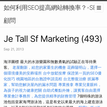
如何利用SEO提高網站轉換率？-SEO
顧問
Je Tall Sf Marketing (493)
Sep 21, 2013
海洋圖標 最大的水游樂園和無數勇氣的試驗正在等待乘
客。
老屋翻新，給您的家重生的機會
花葬陽明山，選擇一
個環境優美的安葬場所
台中放鬆按摩
保證第一頁的SEO優
化技巧
桃園地區的台胞證申請流程
台北整復治療
抓漏專
家，幫助您解決屋內的漏水問題
專業推拿
專業兒童眼科，
為孩子的視力健康把關
自助式餐點外燴，讓賓客自由選擇
專業會計事務所，為您提供精準的財務管理
7個特殊的游泳
池包括皇家海灣游泳池，這是有史以來最大的海上建造游泳