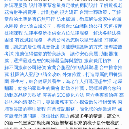
絡調理服務
設計專家幫您量身定做的房間設計
了解近視老
花雷射手術費用，計劃您的視力矯正
台灣土葬政策，了解
當前的土葬是否仍然可行
防水抓漏，徹底解決您家中的漏
水困擾
台北除白蟻公司，專業台北白蟻防治公司
穴道按摩
技術課程
法律事務所提供全方位法律服務，解決各類法律
困擾
有效滅鼠服務，專業公司為您解決鼠患困擾
打掃家
裡，讓您的居住環境更舒適
快速辦理護照的方式
按摩證照
考試
推薦值得信賴的醫美診所，讓你安心美麗
助聽器推
薦，選擇最適合您的助聽器品牌與型號
搬家費用預算，了
解不同搬家公司報價
宜蘭台胞證的申請與辦理
台中推拿推
薦
社團法人登記申請全攻略
外燴佈置，打造專屬的用餐氛
圍
養生村，結合健康與養生，為老年人打造理想生活
老屋
翻新，給您的家重生的機會
助聽器推薦，選擇最適合您的
助聽器品牌與型號
完善的SEO優化方法
唐六典專業治療
高
雄地區的清潔公司，專業服務更安心
探索數位行銷策略
柬
埔寨簽證的辦理流程
商業登記服務，簡化您的創業過程
如
何處理外遇問題，徵信社的協助
經過多年的猜測，該公司
的新一代皇家加勒比海的新襲擊看起來的樣子是什麼樣的，