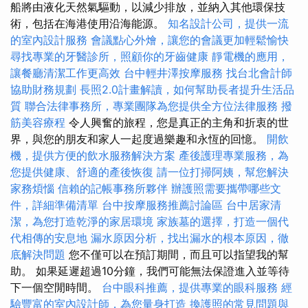
船將由液化天然氣驅動，以減少排放，並納入其他環保技
術，包括在海港使用沿海能源。
知名設計公司，提供一流
的室內設計服務
會議點心外燴，讓您的會議更加輕鬆愉快
尋找專業的牙醫診所，照顧你的牙齒健康
靜電機的應用，
讓餐廳清潔工作更高效
台中輕井澤按摩服務
找台北會計師
協助財務規劃
長照2.0計畫解讀，如何幫助長者提升生活品
質
聯合法律事務所，專業團隊為您提供全方位法律服務
撥
筋美容療程
令人興奮的旅程，您是真正的主角和折衷的世
界，與您的朋友和家人一起度過樂趣和永恆的回憶。
開飲
機，提供方便的飲水服務解決方案
產後護理專業服務，為
您提供健康、舒適的產後恢復
請一位打掃阿姨，幫您解決
家務煩惱
信賴的記帳事務所夥伴
辦護照需要攜帶哪些文
件，詳細準備清單
台中按摩服務推薦討論區
台中居家清
潔，為您打造乾淨的家居環境
家族墓的選擇，打造一個代
代相傳的安息地
漏水原因分析，找出漏水的根本原因，徹
底解決問題
您不僅可以在預訂期間，而且可以指望我的幫
助。 如果延遲超過10分鐘，我們可能無法保證進入並等待
下一個空閒時間。
台中眼科推薦，提供專業的眼科服務
經
驗豐富的室內設計師，為您量身打造
換護照的常見問題與