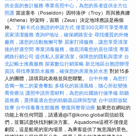
供全面的會計服務
專業長照中心，為您的長者提供全方位
照護
當波塞冬（Poseidon）因特洛伊（Troy）而與雅典娜
（Athena）吵架時，宙斯（Zeus）決定地球應該是兩個
神。
了解卡式台胞證的申請方式
僅需300元即可享受專業
居家清潔服務
查詢IP地址，確保網路安全
尋找優質的外燴
廠商，讓您的活動無懈可擊
居家打掃服務，讓您享受清潔
後的舒適空間
專業消毒服務，徹底消毒您的居住環境
專業
網路行銷公司
提供私人居家清潔，保障您的隱私與需求
台
北記帳士推薦服務
探索數位行銷策略
新北地區台胞證辦理
資訊
尋找專業防水服務，確保您的房屋免於水患
對於15多
人的團體，請填寫此表格並與您聯繫。
台中外燴，為您打
造獨一無二的宴會餐點
多樣化的裝潢風格，隨心所欲變換
喬骨療法
護照申請所需材料，為您的出國旅行做準備
助聽
器推薦，選擇最適合您的助聽器品牌與型號
台中頭部放鬆
按摩
台中排毒養生館服務
整復與整骨治療
如果您在網站的
功能上有任何問題，請通過@iT@ikono.global寫信給我
們，並嘗試盡快找到解決方案。 Aquadome這裡不僅僅是
劇院，這是船尾的室內場景，為乘客提供了無意識的景色。