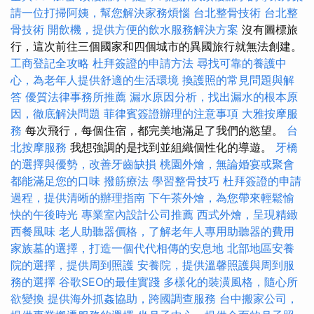
請一位打掃阿姨，幫您解決家務煩惱
台北整骨技術
台北整
骨技術
開飲機，提供方便的飲水服務解決方案
沒有圖標旅
行，這次前往三個國家和四個城市的異國旅行就無法創建。
工商登記全攻略
杜拜簽證的申請方法
尋找可靠的養護中
心，為老年人提供舒適的生活環境
換護照的常見問題與解
答
優質法律事務所推薦
漏水原因分析，找出漏水的根本原
因，徹底解決問題
菲律賓簽證辦理的注意事項
大雅按摩服
務
每次飛行，每個住宿，都完美地滿足了我們的慾望。
台
北按摩服務
我想強調的是找到並組織個性化的導遊。
牙橋
的選擇與優勢，改善牙齒缺損
桃園外燴，無論婚宴或聚會
都能滿足您的口味
撥筋療法
學習整骨技巧
杜拜簽證的申請
過程，提供清晰的辦理指南
下午茶外燴，為您帶來輕鬆愉
快的午後時光
專業室內設計公司推薦
西式外燴，呈現精緻
西餐風味
老人助聽器價格，了解老年人專用助聽器的費用
家族墓的選擇，打造一個代代相傳的安息地
北部地區安養
院的選擇，提供周到照護
安養院，提供溫馨照護與周到服
務的選擇
谷歌SEO的最佳實踐
多樣化的裝潢風格，隨心所
欲變換
提供海外抓姦協助，跨國調查服務
台中搬家公司，