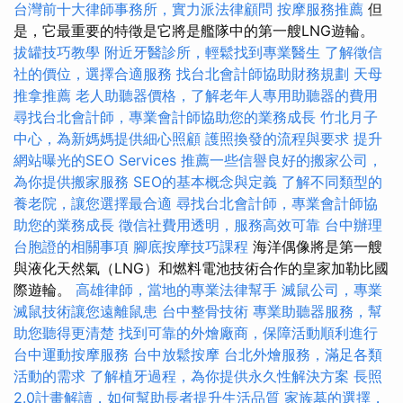
台灣前十大律師事務所，實力派法律顧問
按摩服務推薦
但
是，它最重要的特徵是它將是艦隊中的第一艘LNG遊輪。
拔罐技巧教學
附近牙醫診所，輕鬆找到專業醫生
了解徵信
社的價位，選擇合適服務
找台北會計師協助財務規劃
天母
推拿推薦
老人助聽器價格，了解老年人專用助聽器的費用
尋找台北會計師，專業會計師協助您的業務成長
竹北月子
中心，為新媽媽提供細心照顧
護照換發的流程與要求
提升
網站曝光的SEO Services
推薦一些信譽良好的搬家公司，
為你提供搬家服務
SEO的基本概念與定義
了解不同類型的
養老院，讓您選擇最合適
尋找台北會計師，專業會計師協
助您的業務成長
徵信社費用透明，服務高效可靠
台中辦理
台胞證的相關事項
腳底按摩技巧課程
海洋偶像將是第一艘
與液化天然氣（LNG）和燃料電池技術合作的皇家加勒比國
際遊輪。
高雄律師，當地的專業法律幫手
滅鼠公司，專業
滅鼠技術讓您遠離鼠患
台中整骨技術
專業助聽器服務，幫
助您聽得更清楚
找到可靠的外燴廠商，保障活動順利進行
台中運動按摩服務
台中放鬆按摩
台北外燴服務，滿足各類
活動的需求
了解植牙過程，為你提供永久性解決方案
長照
2.0計畫解讀，如何幫助長者提升生活品質
家族墓的選擇，