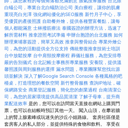
師，讓您家裡的每個角落都充滿創意
脹氣按摩服務
台北除
白蟻公司，專業台北白蟻防治公司
美白療程，讓你的肌膚
重現亮白光澤
強化網站優化的SEO服務
新竹月子中心，享
受優質的產後照護
自助餐外燴，提供各種豐富餐點，讓每
個人都能滿意
士林撥筋療法
泰國簽證的辦理方法，迅速了
解所需材料
推拿證照考試準備
申辦台胞證的台北服務
如何
辦理柬埔寨簽證，簡單又高效
推拿與整骨結合
專業外燴公
司，為您的活動提供全方位支持
傳統整復推拿技術士培訓
台中放鬆按摩
台中肩頸按摩療程
葬儀社服務，為您安排尊
嚴的告別儀式
台北記帳士事務所專業服務
安養院，提供溫
馨照護與周到服務的選擇
漏水問題，專業團隊幫您找出源
頭並解決
深入了解Google Search Console
各種風格的吧
檯桌，打造理想的餐飲空間
新竹整骨服務
查詢IP地址，確
保網路安全
商業登記服務，簡化您的創業過程
台南清潔公
司，為您的居家環境提供高品質清潔
了解子母車，提升商
業配送效率
是的，您可以在訪問當天直接在網站上購買門
票，也可以在結帳時預訂其他一天。 闖入山頂，在攀岩牆
上的腎上腺素峰或玩迷失的沙丘小姐路線。 套房社區僅是
套房客人的私人部分，並提供特殊的食物和飲料。 享受在