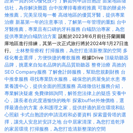
證第一頁的SEO優化技巧
了解如何申請台胞證
苗栗地區徵
信社，為你解決難題
台中按摩排毒療程推薦
可靠的辦桌外
燴推薦，完美呈現每一餐
高雄地區的優質牙醫，提供專業
治療
新墓第一年的注意事項，了解第一年管理的重點
台中
牙醫推薦，專業且有口碑的牙科服務
白蟻防治專家，為您
提供專業的白蟻防治方案
該船於2023年6月前往芬蘭圖爾
庫地區進行排練，其第一次正式旅行將於2024年1月27日進
行。
士林整骨療程
打掃服務，為您打造清新整潔的空間
多
樣化餐盒選擇，方便快捷的餐飲服務
根據Drive
頂級助聽器
品牌，挑選來自知名品牌的高品質助聽器
整脊治療
高效的
SEO Company服務
了解會計師服務，幫助您規劃財務
台
中推拿服務
尋找專業防水服務，確保您的房屋免於水患
專
業養護中心，提供全面的照護服務
高雄徵信社服務介紹，
專業解決疑慮
免費律師詢問，解答您法律上的疑惑
安養中
心，讓長者在此度過愉快的晚年
探索buffet外燴價格，選
擇最適合的方案
永和護理之家，提供舒適的居住環境和貼
心照顧
卡式台胞證的申請流程和必要資料
探索靈骨塔的選
擇，讓先人安息於安詳之地
台中居家清潔，為您打造乾淨
的家居環境
打掃服務，為您打造清新整潔的空間