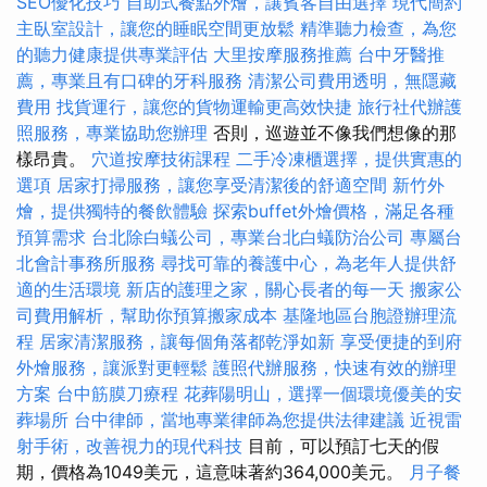
SEO優化技巧
自助式餐點外燴，讓賓客自由選擇
現代簡約
主臥室設計，讓您的睡眠空間更放鬆
精準聽力檢查，為您
的聽力健康提供專業評估
大里按摩服務推薦
台中牙醫推
薦，專業且有口碑的牙科服務
清潔公司費用透明，無隱藏
費用
找貨運行，讓您的貨物運輸更高效快捷
旅行社代辦護
照服務，專業協助您辦理
否則，巡遊並不像我們想像的那
樣昂貴。
穴道按摩技術課程
二手冷凍櫃選擇，提供實惠的
選項
居家打掃服務，讓您享受清潔後的舒適空間
新竹外
燴，提供獨特的餐飲體驗
探索buffet外燴價格，滿足各種
預算需求
台北除白蟻公司，專業台北白蟻防治公司
專屬台
北會計事務所服務
尋找可靠的養護中心，為老年人提供舒
適的生活環境
新店的護理之家，關心長者的每一天
搬家公
司費用解析，幫助你預算搬家成本
基隆地區台胞證辦理流
程
居家清潔服務，讓每個角落都乾淨如新
享受便捷的到府
外燴服務，讓派對更輕鬆
護照代辦服務，快速有效的辦理
方案
台中筋膜刀療程
花葬陽明山，選擇一個環境優美的安
葬場所
台中律師，當地專業律師為您提供法律建議
近視雷
射手術，改善視力的現代科技
目前，可以預訂七天的假
期，價格為1049美元，這意味著約364,000美元。
月子餐