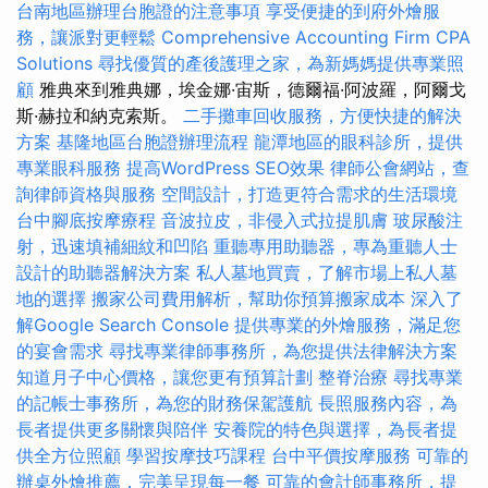
台南地區辦理台胞證的注意事項
享受便捷的到府外燴服
務，讓派對更輕鬆
Comprehensive Accounting Firm CPA
Solutions
尋找優質的產後護理之家，為新媽媽提供專業照
顧
雅典來到雅典娜，埃金娜·宙斯，德爾福·阿波羅，阿爾戈
斯·赫拉和納克索斯。
二手攤車回收服務，方便快捷的解決
方案
基隆地區台胞證辦理流程
龍潭地區的眼科診所，提供
專業眼科服務
提高WordPress SEO效果
律師公會網站，查
詢律師資格與服務
空間設計，打造更符合需求的生活環境
台中腳底按摩療程
音波拉皮，非侵入式拉提肌膚
玻尿酸注
射，迅速填補細紋和凹陷
重聽專用助聽器，專為重聽人士
設計的助聽器解決方案
私人墓地買賣，了解市場上私人墓
地的選擇
搬家公司費用解析，幫助你預算搬家成本
深入了
解Google Search Console
提供專業的外燴服務，滿足您
的宴會需求
尋找專業律師事務所，為您提供法律解決方案
知道月子中心價格，讓您更有預算計劃
整脊治療
尋找專業
的記帳士事務所，為您的財務保駕護航
長照服務內容，為
長者提供更多關懷與陪伴
安養院的特色與選擇，為長者提
供全方位照顧
學習按摩技巧課程
台中平價按摩服務
可靠的
辦桌外燴推薦，完美呈現每一餐
可靠的會計師事務所，提