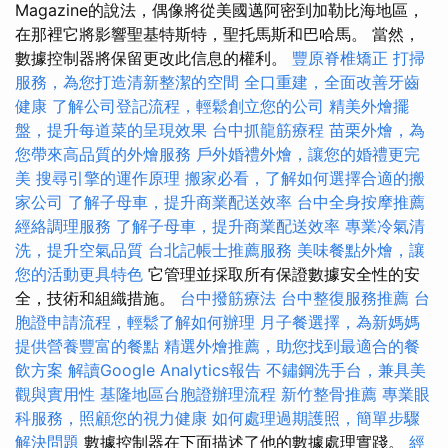
Magazine的說法，偶像將從美國邁阿密到加勒比海地區，
在那裡它將影響聖基特斯特，聖托馬斯和巴哈馬。 當然，
數據控制器將保留更改此信息的權利。
豐原脊椎矯正
打掃
服務，為您打造清新整潔的空間
全口重建，全面改善牙齒
健康
了解公司登記流程，輕鬆創立您的公司
精美外燴擺
盤，提升每道菜的呈現效果
台中抓龍筋療程
苗栗外燴，為
您帶來高品質的外燴服務
戶外婚禮外燴，讓您的婚禮更完
美
搜尋引擎的運作原理
搬家必看，了解如何選擇合適的搬
家公司
了解子母車，提升商業配送效率
台中全身按摩推薦
經絡調理服務
了解子母車，提升商業配送效率
專業冷氣清
洗，提升空氣品質
台北記帳士推薦服務
美味餐點外燴，讓
您的活動更具特色
它管理並採取所有保證數據安全性的安
全，技術和組織措施。
台中撥筋療法
台中整復服務推薦
台
胞證申請流程，輕鬆了解如何辦理
月子餐選擇，為新媽媽
提供營養豐富的餐點
精選外燴推薦，助您找到最適合的餐
飲方案
解讀Google Analytics報告
不鏽鋼洗手台，兼具美
觀與實用性
基隆地區台胞證辦理流程
新竹整骨推薦
專業眼
科服務，照顧您的視力健康
如何處理過期護照，簡單步驟
解決問題
數據控制器在下面描述了他的數據處理實踐。
經