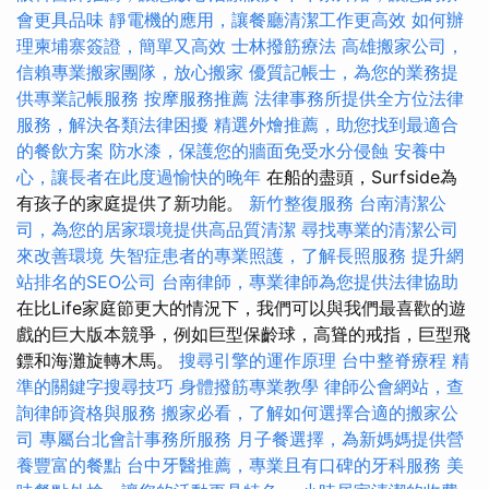
會更具品味
靜電機的應用，讓餐廳清潔工作更高效
如何辦
理柬埔寨簽證，簡單又高效
士林撥筋療法
高雄搬家公司，
信賴專業搬家團隊，放心搬家
優質記帳士，為您的業務提
供專業記帳服務
按摩服務推薦
法律事務所提供全方位法律
服務，解決各類法律困擾
精選外燴推薦，助您找到最適合
的餐飲方案
防水漆，保護您的牆面免受水分侵蝕
安養中
心，讓長者在此度過愉快的晚年
在船的盡頭，Surfside為
有孩子的家庭提供了新功能。
新竹整復服務
台南清潔公
司，為您的居家環境提供高品質清潔
尋找專業的清潔公司
來改善環境
失智症患者的專業照護，了解長照服務
提升網
站排名的SEO公司
台南律師，專業律師為您提供法律協助
在比Life家庭節更大的情況下，我們可以與我們最喜歡的遊
戲的巨大版本競爭，例如巨型保齡球，高聳的戒指，巨型飛
鏢和海灘旋轉木馬。
搜尋引擎的運作原理
台中整脊療程
精
準的關鍵字搜尋技巧
身體撥筋專業教學
律師公會網站，查
詢律師資格與服務
搬家必看，了解如何選擇合適的搬家公
司
專屬台北會計事務所服務
月子餐選擇，為新媽媽提供營
養豐富的餐點
台中牙醫推薦，專業且有口碑的牙科服務
美