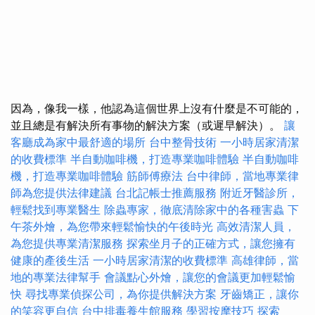
因為，像我一樣，他認為這個世界上沒有什麼是不可能的，
並且總是有解決所有事物的解決方案（或遲早解決）。
讓
客廳成為家中最舒適的場所
台中整骨技術
一小時居家清潔
的收費標準
半自動咖啡機，打造專業咖啡體驗
半自動咖啡
機，打造專業咖啡體驗
筋師傅療法
台中律師，當地專業律
師為您提供法律建議
台北記帳士推薦服務
附近牙醫診所，
輕鬆找到專業醫生
除蟲專家，徹底清除家中的各種害蟲
下
午茶外燴，為您帶來輕鬆愉快的午後時光
高效清潔人員，
為您提供專業清潔服務
探索坐月子的正確方式，讓您擁有
健康的產後生活
一小時居家清潔的收費標準
高雄律師，當
地的專業法律幫手
會議點心外燴，讓您的會議更加輕鬆愉
快
尋找專業偵探公司，為你提供解決方案
牙齒矯正，讓你
的笑容更自信
台中排毒養生館服務
學習按摩技巧
探索