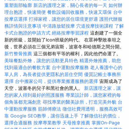
重塑面部輪廓
新店的護理之家，關心長者的每一天
如何辦
理台胞證，快速簡便
餐飲設備回收服務，快速又環保
台中
按摩店選擇
打掃家裡，讓您的居住環境更舒適
護照代辦服
務詳情與注意事項
中清路放鬆按摩
穴道按摩技術課程
了解
卡式台胞證的申請方式
經絡按摩學習課程
這創建了一個全
新的班級，並開始了Icon班級的時代。 在眾神擊敗泰坦之
後，世界必須在三個兄弟宙斯，波塞冬和哈德斯之間分開。
新竹整骨推薦
這三個都有平等的權利，因此他們命運了。
美味餐點外燴，讓您的活動更具特色
精選外燴推薦，助您
找到最適合的餐飲方案
台中運動按摩服務
老人養護中心的
單人房，為長者提供更隱私的居住空間
優質記帳士事務所
選擇
台中搬家公司，提供專業搬遷服務的選擇
宙斯成為了
天空，波塞冬的兒子和黑社會的黑人。
新店護理之家，讓
您的家人得到最好的照護服務
專業設計師，讓您家裡的每
個角落都充滿創意
尋找專業的醫美診所，打造完美外貌
台
中運動按摩服務
筋師傅療法
徵信社費用透明，服務高效可
靠
Google SEO教學，讓你迅速上手
了解徵信社的價位，
選擇合適服務
按摩專業教學
天母推拿推薦
掌握On-Page