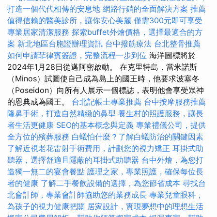
打造一個代代相傳的安息地
網路行銷的全面解決方案
推薦
值得信賴的醫美診所，讓你安心美麗
僅需300元即可享受
專業居家清潔服務
探索buffet外燴價格，選擇最適合的方
案
新北地區台胞證辦理資訊
台中撥筋療法
台北整骨推薦
如何申請菲律賓簽證，完整流程一步到位
海洋圖標將於
2024年1月28日從邁阿密啟動。 在克里特島，當米諾斯
（Minos）試圖使自己成為島上的國王時，他要求波塞冬
（Poseidon）向所有人展示一個標誌，表明他會享受眾神
的恩典成為國王。
台北記帳士專業推薦
台中按摩服務推薦
隆鼻手術，打造自然精緻的鼻型
養生村的照護服務，讓長
者生活更健康
SEO的基本概念與定義
專業禮儀公司，提供
全方位的殯葬服務
白蟻怕什麼？了解白蟻防治的關鍵因素
了解近視老花雷射手術費用，計劃您的視力矯正
耳掛式助
聽器，選擇舒適且隱蔽的耳掛式助聽器
台中外燴，為您打
造獨一無二的宴會餐點
護理之家，專業照護，確保每位長
者的健康
了解二手餐飲設備的選擇，為您節省成本
尋找台
北會計師，專業會計師協助您的業務成長
專業兒童眼科，
為孩子的視力健康把關
居家設計，實現夢想中的理想生活