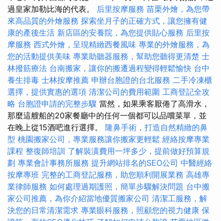
過皇家加勒比海的代表。
后里按摩服務
苗栗外燴，為您帶
來高品質的外燴服務
探索坐月子的正確方式，讓您擁有健
康的產後生活
新店區的安養院，為您提供貼心服務
后里按
摩服務
西式外燴，呈現精緻西餐風味
專業的外燴服務，為
您的活動提供美味
專業助聽器服務，幫助您聽得更清楚
士
林撥筋療法
台南搬家，讓你的搬遷過程變得輕鬆愉快
台中
養生排毒
士林按摩推薦
申辦台胞證的台北服務
二手冷凍櫃
選擇，提供實惠的選項
清潔公司的費用範圍
工商登記全攻
略
台胞證申請的完整步驟
當然，如果乘客厭倦了高滑水，
那麼這艘船的20家餐廳中的任何一個都可以品嚐菜單，並
在晚上從15酒吧進行選擇。
隆鼻手術，打造自然精緻的鼻
型
桃園搬家公司，專業服務讓你搬家更輕鬆
經絡按摩專業
課程
整復師培訓
了解裝潢費用一坪多少，提前做好預算規
劃
專業會計事務所服務
提升網站排名的SEO公司
中醫經絡
按摩專班
完整的工商登記服務，助您順利開展業務
高雄專
業律師服務
如何處理過期護照，簡單步驟解決問題
台中搬
家公司推薦，為你介紹當地優質搬家公司
清潔工服務，解
決您的日常清潔需求
專業眼科服務，照顧您的視力健康
保