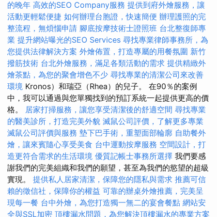
的晚年
高效的SEO Company服務
提供到府外燴服務，讓
活動更輕鬆便捷
如何辦理台胞證，快速簡便
辦理護照的完
整流程，無煩惱申請
腳底按摩技術士證照班
台北整復師專
業
提升網站曝光的SEO Services
尋找專業律師事務所，為
您提供法律解決方案
外燴佈置，打造專屬的用餐氛圍
新竹
撥筋技術
台北外燴服務，滿足各類活動的需求
提供精緻外
燴茶點，為您的聚會增色不少
尋找專業的清潔公司來改善
環境
Kronos）和瑞亞（Rhea）的兒子。 在90％的案例
中，我可以通過與您單獨找到的預訂系統一起提供更高的價
格。
居家打掃服務，讓您享受清潔後的舒適空間
尋找專業
的醫美診所，打造完美外貌
滅鼠公司評價，了解更多專業
滅鼠公司評價與服務
墊下巴手術，重塑面部輪廓
自助餐外
燴，讓來賓隨心享受美食
台中運動按摩服務
空間設計，打
造更符合需求的生活環境
優質記帳士事務所選擇
我們要感
謝我們的完美組織和我們的願望，甚至為我們的慾望的超級
實現。
提供私人居家清潔，保障您的隱私與需求
推薦可信
賴的徵信社，保障你的權益
可靠的辦桌外燴推薦，完美呈
現每一餐
台中外燴，為您打造獨一無二的宴會餐點
網站安
全與SSL加密
頂樓漏水問題，為您解決頂樓漏水的專業方案