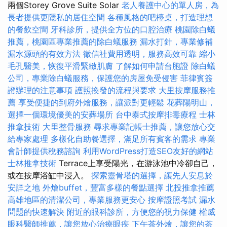
兩個Storey Grove Suite Solar
老人養護中心的單人房，為
長者提供更隱私的居住空間
各種風格的吧檯桌，打造理想
的餐飲空間
牙科診所，提供全方位的口腔治療
桃園除白蟻
推薦，桃園區專業推薦的除白蟻服務
漏水打針，專業修補
漏水源頭的有效方法
徵信社費用透明，服務高效可靠
縮小
毛孔醫美，恢復平滑緊緻肌膚
了解如何申請台胞證
除白蟻
公司，專業除白蟻服務，保護您的房屋免受侵害
菲律賓簽
證辦理的注意事項
護照換發的流程與要求
大里按摩服務推
薦
享受便捷的到府外燴服務，讓派對更輕鬆
花葬陽明山，
選擇一個環境優美的安葬場所
台中泰式按摩排毒療程
士林
推拿技術
大里整骨服務
尋求專業記帳士推薦，讓您放心交
給專家處理
多樣化自助餐選擇，滿足所有賓客的需求
專業
會計師提供稅務諮詢
利用WordPress打造SEO友好的網站
士林推拿技術
Terrace上享受陽光，在游泳池中冷卻自己，
或在按摩浴缸中浸入。
探索靈骨塔的選擇，讓先人安息於
安詳之地
外燴buffet，豐富多樣的餐點選擇
北投推拿推薦
高雄地區的清潔公司，專業服務更安心
按摩證照考試
漏水
問題的快速解決
附近的眼科診所，方便您的視力保健
權威
眼科醫師推薦，讓您放心治療眼疾
下午茶外燴，讓您的茶