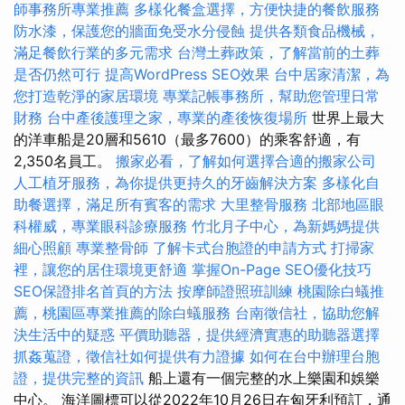
師事務所專業推薦
多樣化餐盒選擇，方便快捷的餐飲服務
防水漆，保護您的牆面免受水分侵蝕
提供各類食品機械，
滿足餐飲行業的多元需求
台灣土葬政策，了解當前的土葬
是否仍然可行
提高WordPress SEO效果
台中居家清潔，為
您打造乾淨的家居環境
專業記帳事務所，幫助您管理日常
財務
台中產後護理之家，專業的產後恢復場所
世界上最大
的洋車船是20層和5610（最多7600）的乘客舒適，有
2,350名員工。
搬家必看，了解如何選擇合適的搬家公司
人工植牙服務，為你提供更持久的牙齒解決方案
多樣化自
助餐選擇，滿足所有賓客的需求
大里整骨服務
北部地區眼
科權威，專業眼科診療服務
竹北月子中心，為新媽媽提供
細心照顧
專業整骨師
了解卡式台胞證的申請方式
打掃家
裡，讓您的居住環境更舒適
掌握On-Page SEO優化技巧
SEO保證排名首頁的方法
按摩師證照班訓練
桃園除白蟻推
薦，桃園區專業推薦的除白蟻服務
台南徵信社，協助您解
決生活中的疑惑
平價助聽器，提供經濟實惠的助聽器選擇
抓姦蒐證，徵信社如何提供有力證據
如何在台中辦理台胞
證，提供完整的資訊
船上還有一個完整的水上樂園和娛樂
中心。 海洋圖標可以從2022年10月26日在匈牙利預訂，通