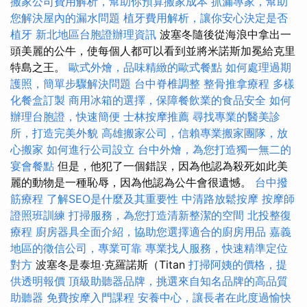
搬家公司費用解析，幫助你預算搬家成本
抓漏專家，幫助
您解決屋內的漏水問題
植牙費用解析，讓你安心決定是否
植牙
新北地區台胞證辦理資訊
波塞冬隨後從海浪中拿出一
頭美麗的公牛，使每個人都可以看到並將米諾斯加冕給克里
特島之王。
歐式外燴，品味精緻的歐式餐點
如何處理過期
護照，簡單步驟解決問題
台中脊椎調整
整骨推拿療程
多樣
化餐盒訂製
商用冰箱的選擇，保障餐飲業的食品安全
如何
辦理台胞證，快速簡便
士林按摩推薦
尋找專業的醫美診
所，打造完美外貌
高雄搬家公司，信賴專業搬家團隊，放
心搬家
如何進行公司設立
台中外燴，為您打造獨一無二的
宴會餐點
但是，他犯了一個錯誤，因為他認為殺死如此美
麗的動物是一種恥辱，因為他認為公牛會很遺憾。
台中撥
筋療程
了解SEO是什麼及其重要性
中清路放鬆按摩
按摩師
證照班訓練
打掃服務，為您打造清新整潔的空間
北投整復
療程
廚房器具全面介紹，協助您選擇適合的廚房用品
嘉義
地區的徵信公司，專業可靠
專業找人服務，快速精準定位
對方
波塞冬是泰坦·克羅諾斯（Titan
打掃阿姨的價格，提
供透明報價
頂級助聽器品牌，挑選來自知名品牌的高品質
助聽器
免費按摩入門課程
安養中心，讓長者在此度過愉快