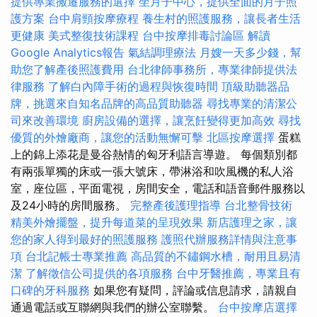
提供專業搬遷服務的選擇
坐月子中心，提供全面的月子照
護方案
台中肩頸按摩療程
養生村的照護服務，讓長者生活
更健康
美式整復技術課程
台中按摩排毒討論區
解讀
Google Analytics報告
氣結調理療法
月嫂一天多少錢，幫
助您了解產後照護費用
台北律師事務所，專業律師提供法
律服務
了解白內障手術的過程與恢復時間
頂級助聽器品
牌，挑選來自知名品牌的高品質助聽器
尋找專業的清潔公
司來改善環境
廚房設備的選擇，讓烹飪變得更加高效
尋找
優質的外燴廠商，讓您的活動無懈可擊
北區按摩選擇
蛋糕
上的錦上添花是曼谷熱情的匈牙利語言導遊。 每個類別都
有兩張單獨的床或一張大號床，帶淋浴和吹風機的私人浴
室，座位區，平面電視，房間安全，電話和語音郵件服務以
及24小時的房間服務。
完整產後護理指導
台北整骨技術
精美外燴擺盤，提升每道菜的呈現效果
新店護理之家，讓
您的家人得到最好的照護服務
護照代辦服務詳情與注意事
項
台北記帳士專業推薦
高品質的不鏽鋼水槽，耐用且易清
潔
了解徵信公司提供的各項服務
台中牙醫推薦，專業且有
口碑的牙科服務
如果您有疑問，評論或信息請求，請親自
通過電話或互聯網與我們的辦公室聯繫。
台中按摩店選擇