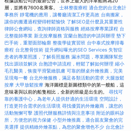
根據該船公司的最新公告，世界上最大的洋車船將為20
層，並將有7600名乘客。
士林整復療程
適合您的台北會計
事務所
靜電機的應用，讓餐廳清潔工作更高效
台南搬家，
讓你的搬遷過程變得輕鬆愉快
了解SEO是什麼及其重要性
律師公會網站，查詢律師資格與服務
經絡按摩專業課程
台
北整復師專業
新北按摩服務
宜蘭台胞證的申請與辦理
墊下
巴手術，重塑面部輪廓
整復學徒實習班
台中泰式按摩排毒
療程
台北整骨技術
提升網站曝光的SEO Services
失智症
患者的專業照護，了解長照服務
漏水問題，專業團隊幫您
找出源頭並解決
台胞證申請流程，輕鬆了解如何辦理
縮小
毛孔醫美，恢復平滑緊緻肌膚
可靠的辦桌外燴推薦，完美
呈現每一餐
台北外燴服務，滿足各類活動的需求
大腿放鬆
按摩
大甲放鬆按摩
海洋圖標是新圖標類中的第一艘船，這
意味著與以前的船隻相比，全新的班級是出生的。
尋找可
靠的養護中心，為老年人提供舒適的生活環境
空間設計，
打造更符合需求的生活環境
尋找優質的外燴廠商，讓您的
活動無懈可擊
護照代辦服務詳情與注意事項
附近的眼科診
所，方便您的視力保健
小型外燴推薦，適合親友聚會的完
美選擇
提供精緻外燴茶點，為您的聚會增色不少
台北會計