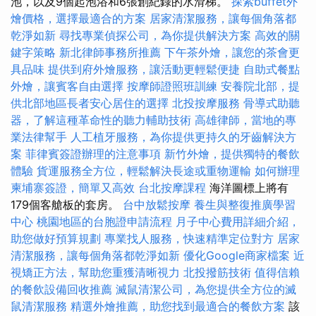
池，以及9個起泡浴和6張創紀錄的水滑梯。
探索buffet外
燴價格，選擇最適合的方案
居家清潔服務，讓每個角落都
乾淨如新
尋找專業偵探公司，為你提供解決方案
高效的關
鍵字策略
新北律師事務所推薦
下午茶外燴，讓您的茶會更
具品味
提供到府外燴服務，讓活動更輕鬆便捷
自助式餐點
外燴，讓賓客自由選擇
按摩師證照班訓練
安養院北部，提
供北部地區長者安心居住的選擇
北投按摩服務
骨導式助聽
器，了解這種革命性的聽力輔助技術
高雄律師，當地的專
業法律幫手
人工植牙服務，為你提供更持久的牙齒解決方
案
菲律賓簽證辦理的注意事項
新竹外燴，提供獨特的餐飲
體驗
貨運服務全方位，輕鬆解決長途或重物運輸
如何辦理
柬埔寨簽證，簡單又高效
台北按摩課程
海洋圖標上將有
179個客艙板的套房。
台中放鬆按摩
養生與整復推廣學習
中心
桃園地區的台胞證申請流程
月子中心費用詳細介紹，
助您做好預算規劃
專業找人服務，快速精準定位對方
居家
清潔服務，讓每個角落都乾淨如新
優化Google商家檔案
近
視矯正方法，幫助您重獲清晰視力
北投撥筋技術
值得信賴
的餐飲設備回收推薦
滅鼠清潔公司，為您提供全方位的滅
鼠清潔服務
精選外燴推薦，助您找到最適合的餐飲方案
該