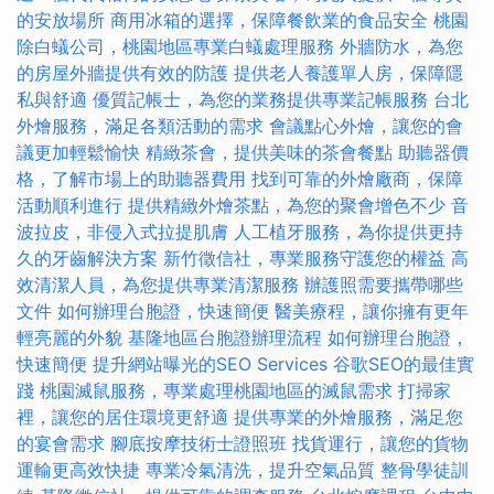
的安放場所
商用冰箱的選擇，保障餐飲業的食品安全
桃園
除白蟻公司，桃園地區專業白蟻處理服務
外牆防水，為您
的房屋外牆提供有效的防護
提供老人養護單人房，保障隱
私與舒適
優質記帳士，為您的業務提供專業記帳服務
台北
外燴服務，滿足各類活動的需求
會議點心外燴，讓您的會
議更加輕鬆愉快
精緻茶會，提供美味的茶會餐點
助聽器價
格，了解市場上的助聽器費用
找到可靠的外燴廠商，保障
活動順利進行
提供精緻外燴茶點，為您的聚會增色不少
音
波拉皮，非侵入式拉提肌膚
人工植牙服務，為你提供更持
久的牙齒解決方案
新竹徵信社，專業服務守護您的權益
高
效清潔人員，為您提供專業清潔服務
辦護照需要攜帶哪些
文件
如何辦理台胞證，快速簡便
醫美療程，讓你擁有更年
輕亮麗的外貌
基隆地區台胞證辦理流程
如何辦理台胞證，
快速簡便
提升網站曝光的SEO Services
谷歌SEO的最佳實
踐
桃園滅鼠服務，專業處理桃園地區的滅鼠需求
打掃家
裡，讓您的居住環境更舒適
提供專業的外燴服務，滿足您
的宴會需求
腳底按摩技術士證照班
找貨運行，讓您的貨物
運輸更高效快捷
專業冷氣清洗，提升空氣品質
整骨學徒訓