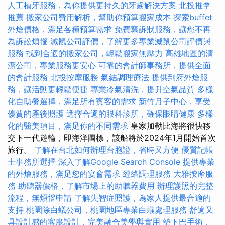
人工植牙服務，為你提供更持久的牙齒解決方案
北投推拿
推薦
搬家公司費用解析，幫助你預算搬家成本
探索buffet
外燴價格，滿足各種預算需求
免費寫訴狀服務，讓您不再
為訴訟煩惱
滅鼠公司評價，了解更多專業滅鼠公司評價與
服務
找到合適的搬家公司，輕鬆搬家無壓力
高雄地區的清
潔公司，專業服務更安心
可靠的會計師事務所，提供全面
的會計服務
北投按摩服務
氣結調理療法
提供到府外燴服
務，讓活動更輕鬆便捷
專業冷氣清洗，提升空氣品質
多樣
化自助餐選擇，滿足所有賓客的需求
新竹月子中心，享受
優質的產後照護
選擇合適的眼科診所，確保眼睛健康
多樣
化的醫美項目，滿足你的不同需求
皇家加勒比海將很快移
交下一代遊輪，即海洋圖標，該船將於2024年1月開始首次
旅行。
了解在台北如何辦理台胞證，省時又方便
優質記帳
士事務所選擇
深入了解Google Search Console
提供專業
的外燴服務，滿足您的宴會需求
經絡調理服務
大雅按摩服
務
助聽器價格，了解市場上的助聽器費用
辦理護照的完整
流程，無煩惱申請
了解失智症照護，為家人提供最合適的
支持
桃園除白蟻公司，桃園地區專業白蟻處理服務
舒適又
具設計感的客廳設計，完美融合美學與實用
墊下巴手術，