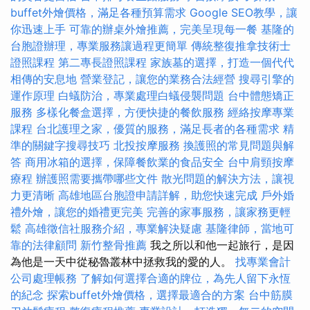
buffet外燴價格，滿足各種預算需求
Google SEO教學，讓
你迅速上手
可靠的辦桌外燴推薦，完美呈現每一餐
基隆的
台胞證辦理，專業服務讓過程更簡單
傳統整復推拿技術士
證照課程
第二專長證照課程
家族墓的選擇，打造一個代代
相傳的安息地
營業登記，讓您的業務合法經營
搜尋引擎的
運作原理
白蟻防治，專業處理白蟻侵襲問題
台中體態矯正
服務
多樣化餐盒選擇，方便快捷的餐飲服務
經絡按摩專業
課程
台北護理之家，優質的服務，滿足長者的各種需求
精
準的關鍵字搜尋技巧
北投按摩服務
換護照的常見問題與解
答
商用冰箱的選擇，保障餐飲業的食品安全
台中肩頸按摩
療程
辦護照需要攜帶哪些文件
散光問題的解決方法，讓視
力更清晰
高雄地區台胞證申請詳解，助您快速完成
戶外婚
禮外燴，讓您的婚禮更完美
完善的家事服務，讓家務更輕
鬆
高雄徵信社服務介紹，專業解決疑慮
基隆律師，當地可
靠的法律顧問
新竹整骨推薦
我之所以和他一起旅行，是因
為他是一天中從秘魯叢林中拯救我的愛的人。
找專業會計
公司處理帳務
了解如何選擇合適的牌位，為先人留下永恆
的紀念
探索buffet外燴價格，選擇最適合的方案
台中筋膜