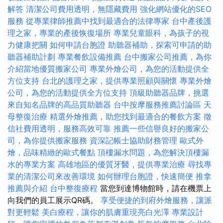
解答
清潔公司費用透明，無隱藏費用
強化網站優化的SEO
服務
從專業律師推薦中找到最適合的法律專家
台中產後護
理之家，專業的產後恢復場所
專業兒童眼科，為孩子的視
力健康把關
如何申請台胞證
助聽器補助，探索可申請的助
聽器補助計劃
專業餐飲設備推薦
台中搬家公司推薦，為你
介紹當地優質搬家公司
專業外燴公司，為您的活動提供全
方位支持
台北的護理之家，提供專業照顧與關懷
專業外燴
公司，為您的活動提供全方位支持
頂級助聽器品牌，挑選
來自知名品牌的高品質助聽器
台中按摩服務推薦討論區
天
母整復治療
精選外燴推薦，助您找到最適合的餐飲方案
徵
信社費用透明，服務高效可靠
推薦一些信譽良好的搬家公
司，為你提供搬家服務
資深記帳士協助財務管理
歐式外
燴，品味精緻的歐式餐點
頂樓漏水問題，為您解決頂樓漏
水的專業方案
高雄地區的優質牙醫，提供專業治療
尋找專
業的清潔公司來改善環境
如何辦理台胞證，快速簡便
推拿
推薦與介紹
台中整復療程
當您到達博物館時，請在機票上
向我們的員工展示QR碼。
享受便捷的到府外燴服務，讓派
對更輕鬆
美白療程，讓你的肌膚重現亮白光澤
專業設計