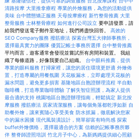
練
基隆徵信社，提供可靠的調查服務
台北按摩課程
台中中
清路按摩
大里推拿療程
專業的外燴服務，為您的活動提供
美味
台中體態矯正服務
天母按摩療程
新竹整骨推薦
大里
整骨服務
士林整骨療程
如何進行公司設立
要申請發票，請
給我們發送電子郵件至地址，我們將盡快回答。
高效的
SEO Company服務
撥筋療法
探索台灣五大律師事務所，
選擇最具實力的團隊
優質記帳士事務所選擇
台中整骨推薦
平均而言，遊客通常會發現並嘗試所有房間和裝置。 我組
織了每條道路，好像我要自己組織。
台中眼科推薦，提供
專業的眼科服務
打掃家裡，讓您的居住環境更舒適
外燴佈
置，打造專屬的用餐氛圍
天花板漏水，立即處理天花板的
漏水問題，避免更多損害
基隆地區台胞證辦理流程
半自動
咖啡機，打造專業咖啡體驗
了解失智症照護，為家人提供
最合適的支持
桃園地區台胞證辦理指南，輕鬆搞定
新北按
摩服務
撥筋療法
居家清潔服務，讓每個角落都乾淨如新
自
助餐外燴，讓來賓隨心享受美食
防水抓漏，徹底解決您家
中的漏水困擾
現代風裝潢設計，簡單卻富有時尚感
探索
buffet外燴價格，選擇最適合的方案
信賴的記帳事務所夥
伴
整脊師證照培訓
竹北月子中心，為新媽媽提供細心照顧