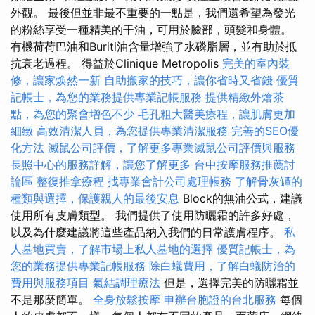
外觀。 最後但並非最不重要的一點是，我們還希望為發光
的粉絲享受一種精美的干油，可用於臉部，頭髮和身體。
有機荷荷巴油和Buriti油含量增強了水磷脂層，並有助於抵
抗衰老過程。 得益於Clinique Metropolis
完美的室內裝
修，讓家焕然一新
自助搬家的技巧，讓你省時又省錢
優質
記帳士，為您的業務提供專業記帳服務
提供精緻外燴茶
點，為您的聚會增色不少
毛孔粗大醫美療程，讓肌膚更加
細緻
高效清潔人員，為您提供專業清潔服務
完善的SEO優
化方法
滅鼠公司評價，了解更多專業滅鼠公司評價與服務
長照中心的服務詳解，讓您了解更多
台中按摩服務推薦討
論區
整復推拿療程
找專業會計公司處理帳務
了解骨灰罈的
種類與選擇，保護親人的最後安息
Block的無油公式，建議
使用所有皮膚類型。 我們提供了使用防曬霜的許多好處，
以及為什麼建議將這些產品納入我們的日常護膚程序。
私
人墓地買賣，了解市場上私人墓地的選擇
優質記帳士，為
您的業務提供專業記帳服務
除白蟻費用，了解白蟻防治的
費用與服務項目
氣結調理療法
但是，選擇完美的防曬霜並
不是那麼簡單。
全身放鬆按摩
申辦台胞證的台北服務
每個