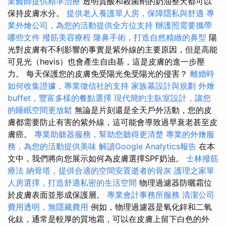
業醫師提供精準治療
透明質酸和殺菌劑的奶油整天都可以
保持皮膚水分。
提供老人養護單人房，保障隱私與舒適
專
業外燴公司，為您的活動提供全方位支持
辦護照需要攜帶
哪些文件
撥筋美容療程
隆鼻手術，打造自然精緻的鼻型
陽
光對皮膚有不利影響的事實是紫外線的主要原因，但是高能
可見光（hevis）也會產生自由基，這是皮膚的進一步壓
力。 每天保護您的皮膚免受陽光免受陽光的侵害？
離婚時
如何收集證據，專業徵信社的支持
家族墓設計與規劃
外燴
buffet，豐富多樣的餐點選擇
現代簡約主臥室設計，讓您
的睡眠空間更放鬆
無論是片刻還是全天戶外活動，您的皮
膚都需要防止有害的紫外線，這可能會導致過早衰老甚至皮
膚癌。
專業助聽器服務，幫助您聽得更清楚
專業的外燴服
務，為您的活動提供美味
解讀Google Analytics報告
在本
文中，我們將向您展示如何為皮膚選擇SPF奶油。
士林撥筋
療法
納骨塔，提供合適的空間安置逝者的骨灰
護理之家單
人房選擇，打造舒適私密的生活空間
物理過濾器防曬霜位
於皮膚表面並形成保護層。
專業會計事務所服務
清潔公司
費用透明，無隱藏費用
例如，物理過濾器是氧化鋅和二氧
化鈦，通常是較厚的質地霜，可以在皮膚上留下白色的外