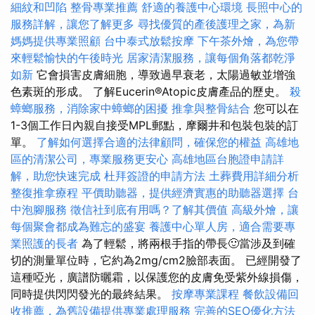
細紋和凹陷
整骨專業推薦
舒適的養護中心環境
長照中心的
服務詳解，讓您了解更多
尋找優質的產後護理之家，為新
媽媽提供專業照顧
台中泰式放鬆按摩
下午茶外燴，為您帶
來輕鬆愉快的午後時光
居家清潔服務，讓每個角落都乾淨
如新
它會損害皮膚細胞，導致過早衰老，太陽過敏並增強
色素斑的形成。 了解Eucerin®Atopic皮膚產品的歷史。
殺
蟑螂服務，消除家中蟑螂的困擾
推拿與整骨結合
您可以在
1-3個工作日內親自接受MPL郵點，摩爾井和包裝包裝的訂
單。
了解如何選擇合適的法律顧問，確保您的權益
高雄地
區的清潔公司，專業服務更安心
高雄地區台胞證申請詳
解，助您快速完成
杜拜簽證的申請方法
土葬費用詳細分析
整復推拿療程
平價助聽器，提供經濟實惠的助聽器選擇
台
中泡腳服務
徵信社到底有用嗎？了解其價值
高級外燴，讓
每個聚會都成為難忘的盛宴
養護中心單人房，適合需要專
業照護的長者
為了輕鬆，將兩根手指的帶長🙂當涉及到確
切的測量單位時，它約為2mg/cm2臉部表面。 已經開發了
這種啞光，廣譜防曬霜，以保護您的皮膚免受紫外線損傷，
同時提供閃閃發光的最終結果。
按摩專業課程
餐飲設備回
收推薦，為舊設備提供專業處理服務
完善的SEO優化方法