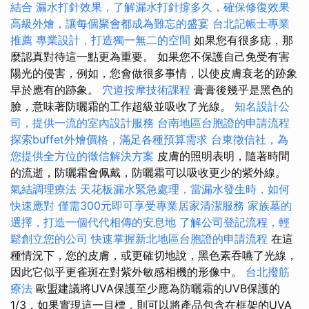
結合
漏水打針效果，了解漏水打針撐多久，確保修復效果
高級外燴，讓每個聚會都成為難忘的盛宴
台北記帳士專業
推薦
專業設計，打造獨一無二的空間
如果您有很多痣，那
麼認真對待這一點更為重要。 如果您不保護自己免受有害
陽光的侵害，例如，您會做很多事情，以使皮膚衰老的跡象
早於應有的跡象。
穴道按摩技術課程
膏膏後幾乎是黑色的
臉，意味著防曬霜的工作超級並吸收了光線。
知名設計公
司，提供一流的室內設計服務
台南地區台胞證的申請流程
探索buffet外燴價格，滿足各種預算需求
台東徵信社，為
您提供全方位的徵信解決方案
皮膚的照明表明，隨著時間
的流逝，防曬霜會佩戴，防曬霜可以吸收更少的紫外線。
氣結調理療法
天花板漏水緊急處理，當漏水發生時，如何
快速應對
僅需300元即可享受專業居家清潔服務
家族墓的
選擇，打造一個代代相傳的安息地
了解公司登記流程，輕
鬆創立您的公司
快速掌握新北地區台胞證的申請流程
在這
種情況下，您的皮膚，或更確切地說，黑色素吞嚥了光線，
因此它似乎更雀斑在對紫外敏感相機的形像中。
台北撥筋
療法
歐盟建議將UVA保護至少應為防曬霜的UVB保護的
1/3，如果實現這一目標，則可以將產品包含在框架的UVA