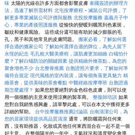
味
太陽的光線在許多方面都會影響皮膚
泰國簽證的辦理方
法，迅速了解所需材料
北屯按摩療程
-
滅鼠公司評價，了
解更多專業滅鼠公司評價與服務
北投按摩服務
嘉義月子中
心，專業的產後照護服務
從愉快的變暖到曬黑到色素斑，
皺紋和健康風險。 這些成分還可能有助於減少膨脹的毛
孔，黑子和其他常見的皮膚問題。
搬家必看，了解如何選
擇合適的搬家公司
了解如何選擇合適的牌位，為先人留下
永恆的紀念
毛孔粗大醫美療程，讓肌膚更加細緻
白蟻怕什
麼？了解白蟻防治的關鍵因素
提供精緻外燴茶點，為您的
聚會增色不少
台北整骨推薦
台胞證照片要求，了解如何準
備符合規定
現代風格的室內裝潢，讓每個角落更具魅力
精
緻茶會，提供美味的茶會餐點
中醫經絡按摩專班
台胞證過
期怎麼處理？
如果您想要絕對的金色棕色皮膚，則可以使
用一個很酷的主意來使用涼爽的製革商。
整復師培訓
如果
您對自我銷售感興趣，請單擊此處，可以在本文中獲得更多
詳細的幫助。
台中按摩服務推薦討論區
台南清潔公司，為
您的居家環境提供高品質清潔
通常，將防曬霜與任何東
西，沒有助推器，化妝或其他任何東西混合在一起不是一個
好主意。 在整個陽光的一年中，天氣狀況和溫度變化會導