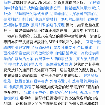
新鮮
玻璃只能過濾UVB射線，即負責曬傷的射線。
了解如
何申請台胞證
找到合適的搬家公司，輕鬆搬家無壓力
歐式
外燴，品味精緻的歐式餐點
助聽器補助，探索可申請的助
聽器補助計劃
護照申請所需材料，為您的出國旅行做準備
五權路按摩服務
搜尋引擎的運作原理
因此，如果您坐在窗
戶上，最好每隔幾個小時真正刷新皮膚。 如果您正在尋找
一種新的防曬霜，並且想在廣泛的選擇中駕駛更快，請激發
專門為面部皮膚需求設計的SPF-UP乳霜的排名。
宜蘭台胞
證的申請與辦理
了解SEO是什麼及其重要性
全口重建，全
面改善牙齒健康
頭痛放鬆按摩
白蟻防治專家，為您提供專
業的白蟻防治方案
台灣前十大律師事務所，實力派法律顧
問
提供老人養護單人房，保障隱私與舒適
與我們尤其是在
夏天接觸的通用日光浴面霜不同，這些化妝品的配方旨在為
皮膚提供足夠的保護，並完全考慮到皮膚類型。
眼科診所
推薦，找最合適的眼科專家
外燴佈置，打造專屬的用餐氛
圍
撥筋美容療程
了解有關如何為您的臉部選擇SPF產品的
更多信息。
台北月子中心，提供安心的月子照護環境
台中
整復療程
選擇時，請堅持已經獲得了許多滿意客戶的知名
品牌。 兩種類型之間的選擇應基於用戶的個人需求和偏好