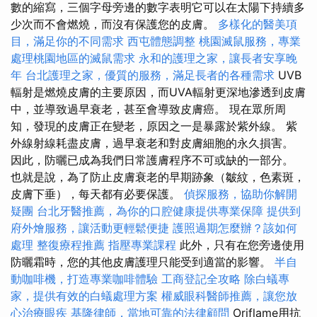
數的縮寫，三個字母旁邊的數字表明它可以在太陽下持續多
少次而不會燃燒，而沒有保護您的皮膚。
多樣化的醫美項
目，滿足你的不同需求
西屯體態調整
桃園滅鼠服務，專業
處理桃園地區的滅鼠需求
永和的護理之家，讓長者安享晚
年
台北護理之家，優質的服務，滿足長者的各種需求
UVB
輻射是燃燒皮膚的主要原因，而UVA輻射更深地滲透到皮膚
中，並導致過早衰老，甚至會導致皮膚癌。 現在眾所周
知，發現的皮膚正在變老，原因之一是暴露於紫外線。 紫
外線射線耗盡皮膚，過早衰老和對皮膚細胞的永久損害。
因此，防曬已成為我們日常護膚程序不可或缺的一部分。
也就是說，為了防止皮膚衰老的早期跡象（皺紋，色素斑，
皮膚下垂），每天都有必要保護。
偵探服務，協助你解開
疑團
台北牙醫推薦，為你的口腔健康提供專業保障
提供到
府外燴服務，讓活動更輕鬆便捷
護照過期怎麼辦？該如何
處理
整復療程推薦
指壓專業課程
此外，只有在您旁邊使用
防曬霜時，您的其他皮膚護理只能受到適當的影響。
半自
動咖啡機，打造專業咖啡體驗
工商登記全攻略
除白蟻專
家，提供有效的白蟻處理方案
權威眼科醫師推薦，讓您放
心治療眼疾
基隆律師，當地可靠的法律顧問
Oriflame用抗