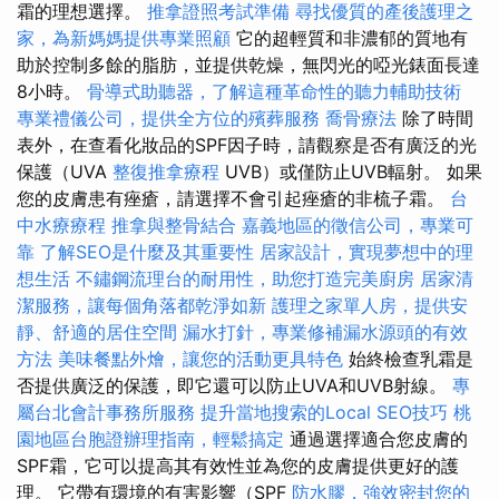
霜的理想選擇。
推拿證照考試準備
尋找優質的產後護理之
家，為新媽媽提供專業照顧
它的超輕質和非濃郁的質地有
助於控制多餘的脂肪，並提供乾燥，無閃光的啞光錶面長達
8小時。
骨導式助聽器，了解這種革命性的聽力輔助技術
專業禮儀公司，提供全方位的殯葬服務
喬骨療法
除了時間
表外，在查看化妝品的SPF因子時，請觀察是否有廣泛的光
保護（UVA
整復推拿療程
UVB）或僅防止UVB輻射。 如果
您的皮膚患有痤瘡，請選擇不會引起痤瘡的非梳子霜。
台
中水療療程
推拿與整骨結合
嘉義地區的徵信公司，專業可
靠
了解SEO是什麼及其重要性
居家設計，實現夢想中的理
想生活
不鏽鋼流理台的耐用性，助您打造完美廚房
居家清
潔服務，讓每個角落都乾淨如新
護理之家單人房，提供安
靜、舒適的居住空間
漏水打針，專業修補漏水源頭的有效
方法
美味餐點外燴，讓您的活動更具特色
始終檢查乳霜是
否提供廣泛的保護，即它還可以防止UVA和UVB射線。
專
屬台北會計事務所服務
提升當地搜索的Local SEO技巧
桃
園地區台胞證辦理指南，輕鬆搞定
通過選擇適合您皮膚的
SPF霜，它可以提高其有效性並為您的皮膚提供更好的護
理。 它帶有環境的有害影響（SPF
防水膠，強效密封您的