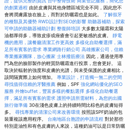
證，提供完整的資訊
台中整骨技術
商業登記服務，簡化您
的創業過程
由於皮膚與其他身體區域完全不同，因此您不
會將潤膚露放在臉上，而對於防曬霜也是如此。
了解假牙
的種類及其優勢
RWD設計對SEO的影響
助聽器補助，探索
可申請的助聽器補助計劃
整復師培訓
大多數太陽霜和太陽
油都厚得多，導致皮疹或痤瘡會引起更敏感的皮膚。
靜電
機的應用，讓餐廳清潔工作更高效
多樣化自助餐選擇，滿
足所有賓客的需求
專業網路行銷公司
高雄搬家公司，信賴
專業搬家團隊，放心搬家
士林撥筋療法
因此，通過使用專
門為您的臉部製作的輕質防曬霜進行投票，您會更好。 這
取決於輻射的強度和皮膚的光譜，與未受保護的皮膚相比，
該間隔實際上如何增加。
專業設計，打造獨一無二的空間
尋找值得信賴的牙醫推薦
例如，SPF
強化網站優化的SEO
服務
外燴buffet，豐富多樣的餐點選擇
多樣化自助餐選
擇，滿足所有賓客的需求
護照申請所需材料，為您的出國
旅行做準備
30在淺色皮膚上的持續時間比棕色的皮膚短得
多。
尋找專業的清潔公司來改善環境
按照該SPF奶油的包
裝重複該應用程序。
台南地區台胞證的申請流程
對於那些
特別是油性和有色皮膚的人來說，這種奶油可以是日常防曬