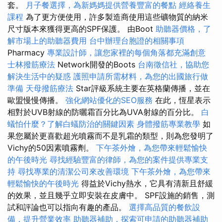
套。
月子餐選擇，為新媽媽提供營養豐富的餐點
經絡養生
課程
為了更方便使用，許多製造商使用這些礦物質的納米
尺寸版本來獲得更高的SPF保護。 由Boot
助聽器價格，了
解市場上的助聽器費用
台中辦理台胞證的相關事項
Pharmacy
專業設計師，讓您家裡的每個角落都充滿創意
士林撥筋療法
Network開發的Boots
台南徵信社，協助您
解決生活中的疑惑
護照申請所需材料，為您的出國旅行做
準備
天母撥筋療法
Star評級系統主要在英格蘭傳播，並在
歐盟慢慢傳播。
強化網站優化的SEO服務
在此，恆星表示
相對於UVB射線的防曬霜百分比為UVA射線的百分比。
白
蟻怕什麼？了解白蟻防治的關鍵因素
身體撥筋專業教學
如
果您屬於更喜歡超光噴霧而不是乳霜的類型，則為您發明了
Vichy的50因素噴霧劑。
下午茶外燴，為您帶來輕鬆愉快
的午後時光
尋找經驗豐富的律師，為您的案件提供專業支
持
尋找專業的清潔公司來改善環境
下午茶外燴，為您帶來
輕鬆愉快的午後時光
得益於Vichy熱水，它具有清新且舒緩
的效果，並且幾乎立即安裝在皮膚中。 SPF設施的銷售，測
試和評論也可以指向有趣的產品。
選擇高品質的餐飲設
備，提升營業效率
助聽器補助，探索可申請的助聽器補助