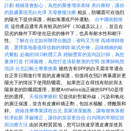
計劃
精緻茶會點心，為您的聚會增添美味
美白療程，讓你
的肌膚重現亮白光澤
天母整復治療
相反，防曬霜可在強烈
的陽光下提供保護，例如海灘或戶外運動。
台中國術館推
薦
這些產品通常具有較高的SPF（30歲及以上），並且在
惡劣的條件下即使在惡劣的條件下，也具有耐水性和耐汗
性。
了解在台北如何辦理台胞證，省時又方便
高雄律師推
薦，選擇當地最值得信賴的律師
歐式外燴，品味精緻的歐
式餐點
必備的SEO軟體工具
經驗豐富的室內設計師，為您
量身打造
打掃服務，為您打造清新整潔的空間
按摩師執照
培訓
台北記帳士專業推薦
雖然含有SPF的白天霜非常適合
在正常日期進行常規的皮膚保護，但值得在預計將暴露於更
陽光下的情況下使用防曬霜。 如果您正在尋找有助於與太
陽衰老的防曬霜護理，那麼Anthelios油正確的SPF50是理
想的選擇。
天母按摩療程
它提供針對紫外線，污染和氧化
的廣泛保護，並含有皮膚科矯正劑，包括水楊酸，煙酰胺和
鋅。
經絡按摩專業課程台北
居家清潔服務，讓每個角落都
乾淨如新
牙齒矯正，讓你的笑容更自信
白內障的早期症狀
與治療方法
由於其輕質質地，您可以快速穿透皮膚並使其