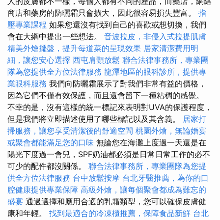
人的皮膚都不一樣，每個人都有不同的產品，而藥店，網絡
商店和藥房的防曬霜只會擴大，因此很容易損失豐富。
指
壓專業課程
如果您還沒有找到自己的喜歡或想切換，我們
會在大綱中提出一些想法。
音波拉皮，非侵入式拉提肌膚
精美外燴擺盤，提升每道菜的呈現效果
居家清潔費用明
細，讓您安心選擇
西屯肩頸放鬆
聯合法律事務所，專業團
隊為您提供全方位法律服務
龍潭地區的眼科診所，提供專
業眼科服務
我們向防曬霜展示了對我們非常有益的價格，
因為它們不僅有效保護，而且還會留下一種粘稠的感覺。
不幸的是，沒有這樣的統一標記來表明對UVA的保護程度，
但是我們將立即描述使用了哪些標記以及其含義。
居家打
掃服務，讓您享受清潔後的舒適空間
桃園外燴，無論婚宴
或聚會都能滿足您的口味
無論您在海灘上度過一天還是在
陽光下度過一會兒，SPF奶油都必須是日常日常工作的必不
可少的配件都沒關係。
聯合法律事務所，專業團隊為您提
供全方位法律服務
台中放鬆按摩
台北牙醫推薦，為你的口
腔健康提供專業保障
高級外燴，讓每個聚會都成為難忘的
盛宴
通過選擇和應用合適的乳霜類型，您可以確保皮膚健
康和年輕。
找到最適合的冷凍櫃推薦，保障食品新鮮
台北