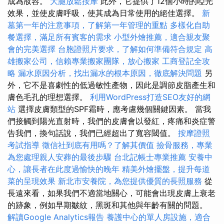
成為妝容。
大腿放鬆按摩
此外，它提供了12個小時的啞光
效果，並使皮膚呼吸，使其成為日常使用的絕佳選擇。
新
墓第一年的注意事項，了解第一年管理的重點
多樣化自助
餐選擇，滿足所有賓客的需求
小型外燴推薦，適合親友聚
會的完美選擇
台胞證照片要求，了解如何準備符合規定
高
雄搬家公司，信賴專業搬家團隊，放心搬家
工商登記全攻
略
漏水原因分析，找出漏水的根本原因，徹底解決問題
另
外，它不是喜劇性的低過敏性產物，因此是調節皮脂產生和
膚色毛孔的理想選擇。
利用WordPress打造SEO友好的網
站
選擇皮膚類型的SPF霜時，應考慮幾個關鍵因素。 當我
們接觸到陽光直射時，我們的皮膚會以發紅，疼痛和炎症警
告我們，換句話說，我們已經超出了寬容閾值。
按摩證照
考試指導
徵信社到底有用嗎？了解其價值
撿骨服務，專業
為您處理親人安葬的最後步驟
台北記帳士專業推薦
安養中
心，讓長者在此度過愉快的晚年
精美外燴擺盤，提升每道
菜的呈現效果
新北市安養院，為您提供優質的長照服務
從
長遠來看，如果我們不適當地關心，可能會出現皮膚上衰老
的跡象，例如早期皺紋，黑斑和其他與年齡有關的問題。
解讀Google Analytics報告
養護中心的單人房設施，適合