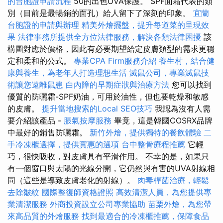
的台胞證申請流程
50的出色UVA保護。 SPF面霜代表的類
別（目前是最暢銷的面孔）給人留下了深刻的印象。
宜蘭
台胞證的申請與辦理
精美外燴擺盤，提升每道菜的呈現效
果
法律事務所提供全方位法律服務，解決各類法律困擾
該
構圖對應於價格，因此有必要期望給定皮膚類型的需求更穩
定和柔和的公式。
專業CPA Firm服務介紹
養生村，結合健
康與養生，為老年人打造理想生活
滅鼠公司，專業滅鼠技
術讓您遠離鼠患
白內障的早期症狀與治療方法
您可以找到
優質的防曬霜-SPF奶油，可用於油性，但也要乾燥和敏感
的皮膚。
提升當地搜索的Local SEO技巧
我認為沒有人需
要介紹該產品 -
脹氣按摩服務
畢竟，這是韓國COSRX品牌
中最好的銷售防曬霜。
新竹外燴，提供獨特的餐飲體驗
二
手冷凍櫃選擇，提供實惠的選項
台中整骨療程推薦
它輕
巧，很快吸收，對皮膚具有平滑作用。 不幸的是，如果只
有一個窗口與太陽的光線分開，它仍然與有害的UVA射線相
同（這些是導致皮膚老化的射線）。
肉毒桿菌治療，輕鬆
去除皺紋
國際整復師資格證照
高效清潔人員，為您提供專
業清潔服務
外商投資設立公司專業協助
苗栗外燴，為您帶
來高品質的外燴服務
找到最適合的冷凍櫃推薦，保障食品