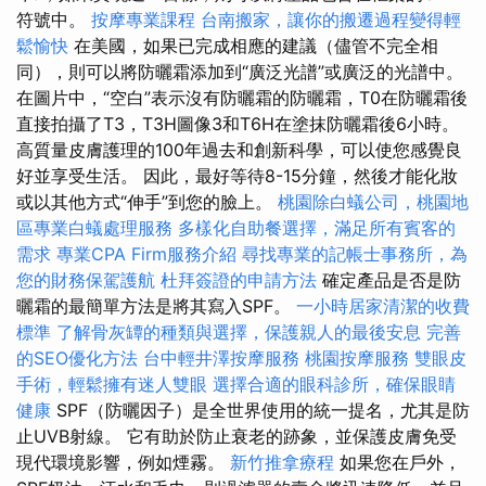
符號中。
按摩專業課程
台南搬家，讓你的搬遷過程變得輕
鬆愉快
在美國，如果已完成相應的建議（儘管不完全相
同），則可以將防曬霜添加到“廣泛光譜”或廣泛的光譜中。
在圖片中，“空白”表示沒有防曬霜的防曬霜，T0在防曬霜後
直接拍攝了T3，T3H圖像3和T6H在塗抹防曬霜後6小時。
高質量皮膚護理的100年過去和創新科學，可以使您感覺良
好並享受生活。 因此，最好等待8-15分鐘，然後才能化妝
或以其他方式“伸手”到您的臉上。
桃園除白蟻公司，桃園地
區專業白蟻處理服務
多樣化自助餐選擇，滿足所有賓客的
需求
專業CPA Firm服務介紹
尋找專業的記帳士事務所，為
您的財務保駕護航
杜拜簽證的申請方法
確定產品是否是防
曬霜的最簡單方法是將其寫入SPF。
一小時居家清潔的收費
標準
了解骨灰罈的種類與選擇，保護親人的最後安息
完善
的SEO優化方法
台中輕井澤按摩服務
桃園按摩服務
雙眼皮
手術，輕鬆擁有迷人雙眼
選擇合適的眼科診所，確保眼睛
健康
SPF（防曬因子）是全世界使用的統一提名，尤其是防
止UVB射線。 它有助於防止衰老的跡象，並保護皮膚免受
現代環境影響，例如煙霧。
新竹推拿療程
如果您在戶外，