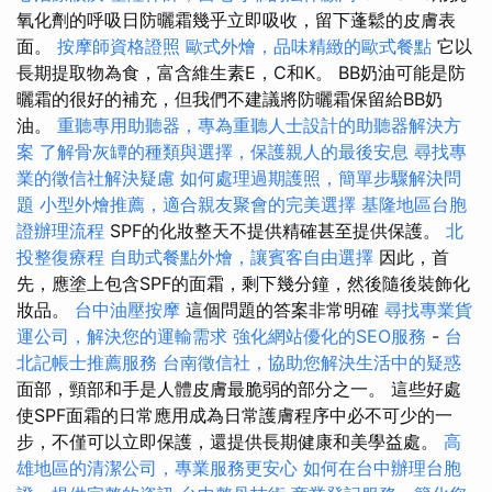
氧化劑的呼吸日防曬霜幾乎立即吸收，留下蓬鬆的皮膚表
面。
按摩師資格證照
歐式外燴，品味精緻的歐式餐點
它以
長期提取物為食，富含維生素E，C和K。 BB奶油可能是防
曬霜的很好的補充，但我們不建議將防曬霜保留給BB奶
油。
重聽專用助聽器，專為重聽人士設計的助聽器解決方
案
了解骨灰罈的種類與選擇，保護親人的最後安息
尋找專
業的徵信社解決疑慮
如何處理過期護照，簡單步驟解決問
題
小型外燴推薦，適合親友聚會的完美選擇
基隆地區台胞
證辦理流程
SPF的化妝整天不提供精確甚至提供保護。
北
投整復療程
自助式餐點外燴，讓賓客自由選擇
因此，首
先，應塗上包含SPF的面霜，剩下幾分鐘，然後隨後裝飾化
妝品。
台中油壓按摩
這個問題的答案非常明確
尋找專業貨
運公司，解決您的運輸需求
強化網站優化的SEO服務
-
台
北記帳士推薦服務
台南徵信社，協助您解決生活中的疑惑
面部，頸部和手是人體皮膚最脆弱的部分之一。 這些好處
使SPF面霜的日常應用成為日常護膚程序中必不可少的一
步，不僅可以立即保護，還提供長期健康和美學益處。
高
雄地區的清潔公司，專業服務更安心
如何在台中辦理台胞