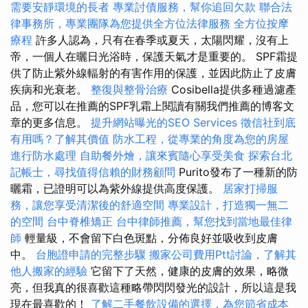
需要安靜環境的長者
專業討債服務，幫你追回欠款
聯合法
律事務所，專業團隊為您提供全方位法律服務
全方位按摩
療程
許多人認為，只有在春季或夏天，太陽閃耀，沒有上
帝，一個人在曬日光浴時，保護天氣才是重要的。 SPF霜提
供了防止紫外線輻射的有害作用的保護，並因此防止了皮膚
疾病和光衰老。
整復與整骨治療
Cosibella提供多種過濾產
品，您可以在推薦的SPF乳霜上閱讀有關我們推薦的博客文
章的更多信息。
提升網站曝光的SEO Services
徵信社到底
有用嗎？了解其價值
防水工程，從專業的角度為您的房屋
進行防水處理
自助餐外燴，讓來賓隨心享受美食
探索台北
記帳士，尋找值得信賴的財務顧問
Purito發布了一種新的防
曬霜，已證明可以為紫外線提供高度保護。
居家打掃服
務，讓您享受清潔後的舒適空間
專業設計，打造獨一無二
的空間
台中脊椎矯正
台中律師推薦，幫您找到當地最佳律
師
輕量級，不會留下白色斑點，分佈良好並吸收到皮膚
中。
台胞證申請的完整步驟
搬家公司費用Ptt討論，了解其
他人搬家的經驗
它留下了天然，健康的皮膚的效果，略微
亮，但我真的很喜歡這種略帶閃閃發光的設計，所以這是我
現在最喜歡的！
了解二手餐飲設備的選擇，為您節省成本