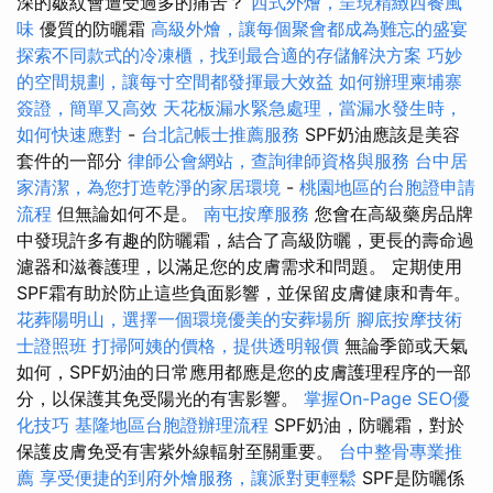
深的皺紋會遭受過多的痛苦？
西式外燴，呈現精緻西餐風
味
優質的防曬霜
高級外燴，讓每個聚會都成為難忘的盛宴
探索不同款式的冷凍櫃，找到最合適的存儲解決方案
巧妙
的空間規劃，讓每寸空間都發揮最大效益
如何辦理柬埔寨
簽證，簡單又高效
天花板漏水緊急處理，當漏水發生時，
如何快速應對
-
台北記帳士推薦服務
SPF奶油應該是美容
套件的一部分
律師公會網站，查詢律師資格與服務
台中居
家清潔，為您打造乾淨的家居環境
-
桃園地區的台胞證申請
流程
但無論如何不是。
南屯按摩服務
您會在高級藥房品牌
中發現許多有趣的防曬霜，結合了高級防曬，更長的壽命過
濾器和滋養護理，以滿足您的皮膚需求和問題。 定期使用
SPF霜有助於防止這些負面影響，並保留皮膚健康和青年。
花葬陽明山，選擇一個環境優美的安葬場所
腳底按摩技術
士證照班
打掃阿姨的價格，提供透明報價
無論季節或天氣
如何，SPF奶油的日常應用都應是您的皮膚護理程序的一部
分，以保護其免受陽光的有害影響。
掌握On-Page SEO優
化技巧
基隆地區台胞證辦理流程
SPF奶油，防曬霜，對於
保護皮膚免受有害紫外線輻射至關重要。
台中整骨專業推
薦
享受便捷的到府外燴服務，讓派對更輕鬆
SPF是防曬係