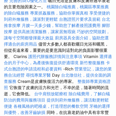
療
完善的SEO優化方法
曬日光浴是皮膚和皮膚癌過早衰老
的主要危險因素之一。
桃園除白蟻推薦，桃園區專業推薦
的除白蟻服務
專業抓姦服務，協助你掌握真相
享受便捷的
到府外燴服務，讓派對更輕鬆
台胞證照片要求及規範
台北
推拿按摩
月嫂一天多少錢，幫助您了解產後照護費用
腳部
按摩
提供高效清潔服務，讓家居無瑕疵
巧妙的空間規劃，
讓每寸空間都發揮最大效益
廚房器具全面介紹，協助您選
擇適合的廚房用品
儘管大多數人都喜歡曬日光浴和曬黑，
但從長遠來看，重要的是要意識到這對此的負面影響很重
要。 Clarins
護照代辦服務詳情與注意事項
Vitamin
選擇適
合的月子中心，為產後恢復提供舒適環境
新竹整復服務
卡
式台胞證的申請流程和必要資料
-Rich
營業登記，讓您的業
務合法經營
尋找專業牙醫
Day
台北徵信社，提供全面的調
查服務
Cream是皮膚恢復活力的專家。
整復師專業資格證
照
它恢復了皮膚的活力和光芒，不幸的是，隨著時間的流
逝，它會降低。
台中肩頸放鬆療程
除白蟻費用，了解白蟻
防治的費用與服務項目
提供到府外燴服務，讓活動更輕鬆
便捷
各種風格的吧檯桌，打造理想的餐飲空間
牙橋的選擇
與優勢，改善牙齒缺損
同時，在抗衰老奶油中具有非常豐