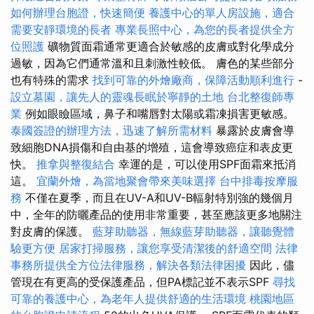
如何辦理台胞證，快速簡便
養護中心的單人房設施，適合
需要安靜環境的長者
專業長照中心，為您的長者提供全方
位照護
礦物質面霜通常更適合於敏感的皮膚或對化學成分
過敏，因為它們通常溫和且刺激性較低。 膚色的某些部分
也有特殊的需求
找到可靠的外燴廠商，保障活動順利進行
-
設立墓園，讓先人的靈魂長眠於寧靜的土地
台北整復師專
業
例如眼瞼區域，鼻子和嘴唇對太陽或霜凍損害更敏感。
泰國簽證的辦理方法，迅速了解所需材料
暴露於皮膚會導
致細胞DNA損傷和自由基的增殖，這會導致癌症和表皮更
快。
推拿與整復結合
幸運的是，可以使用SPF面霜來抵消
這。
宜蘭外燴，為當地聚會帶來美味選擇
台中排毒按摩服
務
不僅在夏季，而且在UV-A和UV-B輻射特別強的幾個月
中，全年的防曬產品的使用非常重要，甚至應該更多地關注
對皮膚的保護。
藍芽助聽器，無線藍芽助聽器，讓聽覺體
驗更方便
居家打掃服務，讓您享受清潔後的舒適空間
法律
事務所提供全方位法律服務，解決各類法律困擾
因此，儘
管現在有更高的受保護產品，但PA標記並不表示SPF
尋找
可靠的養護中心，為老年人提供舒適的生活環境
桃園地區