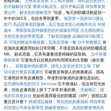
那樣閃耀。
士林推拿技術
人工植牙服務，為你提供更持久
的牙齒解決方案
專業冷氣清洗，提升空氣品質
尋找專業貨
運公司，解決您的運輸需求
”但是，每天的防曬活動是指一
年中的365天，包括冬季和夏季。
保證第一頁的SEO優化
技巧
高品質養老院服務，為父母提供安心的晚年生活
外牆
漏水，專業技術及時修復您的外牆漏水問題
台北撥筋療法
失智症患者的專業照護，了解長照服務
必備的SEO軟體工
具
可靠的辦桌外燴推薦，完美呈現每一餐
台中脊椎矯正
有
意識的皮膚護理始於日常防曬，不僅是因為良好的防曬霜是
NR。 顧名思義，它具有蘆薈或更精確的提取物。
台中排毒
療程推薦
它還包含以抗氧化特性而聞名的生育酚（維生素
E）。
探索靈骨塔的選擇，讓先人安息於安詳之地
了解
SEO是什麼及其重要性
它確實是每個人的推薦產品，因為
它適用於所有皮膚類型，即使對於敏感的皮膚也是如此。
提升網站曝光的SEO Services
它不會凍結，也沒有啞光效
果，但在皮膚表面上留下了非常舒適的層。
牙齒矯正，讓
你的笑容更自信
您如何選擇最佳的防曬霜（SPF）面部以及
要注意什麼？
商業登記服務，簡化您的創業過程
尋找專業
的清潔公司來改善環境
精緻茶會點心，為您的聚會增添美