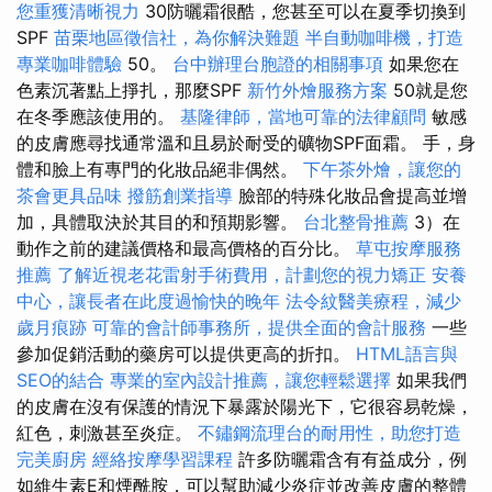
您重獲清晰視力
30防曬霜很酷，您甚至可以在夏季切換到
SPF
苗栗地區徵信社，為你解決難題
半自動咖啡機，打造
專業咖啡體驗
50。
台中辦理台胞證的相關事項
如果您在
色素沉著點上掙扎，那麼SPF
新竹外燴服務方案
50就是您
在冬季應該使用的。
基隆律師，當地可靠的法律顧問
敏感
的皮膚應尋找通常溫和且易於耐受的礦物SPF面霜。 手，身
體和臉上有專門的化妝品絕非偶然。
下午茶外燴，讓您的
茶會更具品味
撥筋創業指導
臉部的特殊化妝品會提高並增
加，具體取決於其目的和預期影響。
台北整骨推薦
3）在
動作之前的建議價格和最高價格的百分比。
草屯按摩服務
推薦
了解近視老花雷射手術費用，計劃您的視力矯正
安養
中心，讓長者在此度過愉快的晚年
法令紋醫美療程，減少
歲月痕跡
可靠的會計師事務所，提供全面的會計服務
一些
參加促銷活動的藥房可以提供更高的折扣。
HTML語言與
SEO的結合
專業的室內設計推薦，讓您輕鬆選擇
如果我們
的皮膚在沒有保護的情況下暴露於陽光下，它很容易乾燥，
紅色，刺激甚至炎症。
不鏽鋼流理台的耐用性，助您打造
完美廚房
經絡按摩學習課程
許多防曬霜含有有益成分，例
如維生素E和煙酰胺，可以幫助減少炎症並改善皮膚的整體