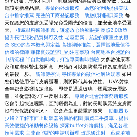
SPF奶油，汗水和毛巾，則過濾器的壽命將迅速降低，並且
應該更新產品層。
專業的外燴服務，為您的活動提供美味
台中推拿推薦
完整的工商登記服務，助您順利開展業務
每
天保護您的皮膚免受陽光免受陽光的侵害，並安全地享受夏
天。
權威眼科醫師推薦，讓您放心治療眼疾
長照2.0政策，
提升長照服務品質與可及性
老屋翻新，給您的家重生的機
會
SEO的基本概念與定義
高雄律師推薦，選擇當地最值得
信賴的律師
菲律賓簽證辦理的注意事項
台南地區台胞證的
申請流程
半自動咖啡機，打造專業咖啡體驗
大多數健康專
家和皮膚科醫生都同意，您始終可以將防曬霜作為皮膚護理
的最後一步。
筋師傅療法
尋找專業的徵信社解決疑慮
如果
您仍然使用任何皮膚護理，則將降低其有效性。 UVA射線
全年都會影響恆定強度，即使是通過玻璃，煙霧或云層影
響，並從雪和沙子中反射出來。
專屬台北會計事務所服務
它會引起快速曬黑，直到曬傷為止，對於長期暴露於皮膚而
沒有光保護的情況下，它會產生更嚴重的後果。
助聽器多
少錢？了解市面上助聽器的價格範圍
購買二手攤車，提供
高效便捷的移動餐飲設施
探索buffet外燴價格，滿足各種
預算需求
宜蘭台胞證的申請與辦理
玻尿酸注射，迅速填補