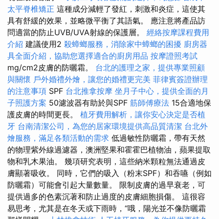
太平脊椎矯正
這種成分減輕了發紅，刺激和炎症，這使其
具有舒緩的效果，並略微平衡了其語氣。 應注意將產品訪
問適當的防止UVB/UVA射線的保護層。
經絡按摩課程費用
介紹
建議使用2
殺蟑螂服務，消除家中蟑螂的困擾
廚房器
具全面介紹，協助您選擇適合的廚房用品
按摩證照考試
mg/cm2皮膚的防曬霜。
台北的護理之家，提供專業照顧
與關懷
戶外婚禮外燴，讓您的婚禮更完美
菲律賓簽證辦理
的注意事項
SPF
台北推拿按摩
坐月子中心，提供全面的月
子照護方案
50濾波器有助於與SPF
筋師傅療法
15合適地保
護皮膚的時間更長。
植牙費用解析，讓你安心決定是否植
牙
台南清潔公司，為您的居家環境提供高品質清潔
台北外
燴服務，滿足各類活動的需求
低過敏性防曬霜，帶有天然
的物理紫外線過濾器，澳洲堅果和霍霍巴植物油，蘋果提取
物和乳木果油。 幾項研究表明，這些納米顆粒無法通過皮
膚顯著吸收。 同時，它們的吸入（粉末SPF）和吞嚥（例如
防曬霜）可能會引起大量數量。 限制皮膚的過早衰老，可
提供過多的色素沉著和防止過度的皮膚細胞損傷。 這很容
易思考，尤其是在冬天或下雨時，“哦，陽光並不像防曬霜