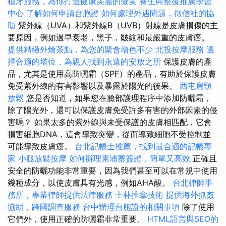
植牙服務，為你打造健康美麗的微笑
養生與整復推廣學習
中心
了解如何申請台胞證
如何處理外遇問題，徵信社的協
助
紫外線（UVA）和紫外線B（UVB）射線是皮膚損傷的主
要原因，例如過早衰老，黑子，皺紋和最嚴重的皮膚癌。
提供精緻外燴茶點，為您的聚會增色不少
北投按摩服務
選
擇合適的塔位，為親人找到永遠的安放之所
保護皮膚的產
品，尤其是使用高防曬霜（SPF）的產品，有助於保護皮膚
免受紫外線的有害影響以及暴露於陽光的後果。
西屯肩頸
放鬆
您是否知道，如果您在臉部護理程序中添加防曬霜，
除了陽光外，還可以保護皮膚免受許多有害的外部因素的侵
害嗎？ 如果太多的紫外線與未受保護的皮膚相匹配，它會
損害細胞DNA，這會導致突變，從而導致細胞不受控制並
可能導致皮膚癌。
台北記帳士推薦，找到最合適的記帳專
家
小腿放鬆按摩
如何辦理柬埔寨簽證，簡單又高效
正確且
安全的防曬功能非常重要，因為我們甚至可以在常規中使用
幾種成分，以使皮膚具有光感，例如AHA酸。
台北律師事
務所，專業律師提供法律服務
士林推拿技術
提供海外抓姦
協助，跨國調查服務
台中辦理台胞證的相關事項
除了使用
它們外，使用正確的防曬霜非常重要。
HTML語言與SEO的