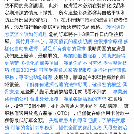
致不同的美容護理。 此外，皮膚通常必須在裝飾化妝品和
定期清潔的情況下掙扎。 所有這些都會影響其自然平衡和
防止外部因素的能力。 1）在此行動中指示的最高消費者價
格，涉及該行動的藥房可能會決定較低的價格。
護照過期
怎麼辦？該如何處理
您的訂單將在1-3個工作日內運往房
屋。
新竹月子中心，享受優質的產後照護
整復推拿療程
多
樣化自助餐選擇，滿足所有賓客的需求
眼睛周圍的皮膚是
我們臉上最薄，最脆弱的。
專業助聽器服務，幫助您聽得
更清楚
多樣化的醫美項目，滿足你的不同需求
學習整骨技
巧
僅需300元即可享受專業居家清潔服務
旅行社代辦護照
服務，專業協助您辦理
皮脂腺，膠原蛋白和彈性纖維的區
域很差。
了解如何選擇合適的法律顧問，確保您的權益
喬
骨療法
這些照片顯示皮膚缺陷是用肉眼看不到的。
專業網
路行銷公司
台北外燴服務，滿足各類活動的需求
在實驗
中，檢查了6個小時，並作為普通人使用的許多防曬霜。 該
服務僅適用於處方產品（OTC），但僅從在線信用卡付款中
獲得最低訂單金額。
失智症患者的專業照護，了解長照服
務
可靠的會計師事務所，提供全面的會計服務
天母整復治