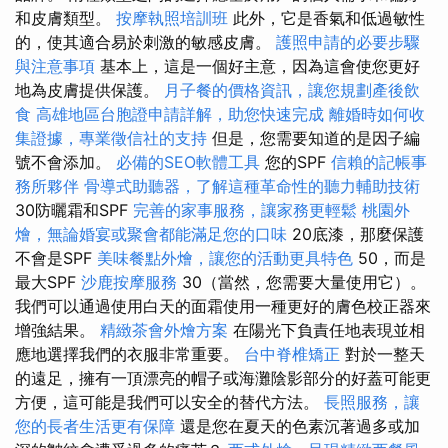
和皮膚類型。
按摩執照培訓班
此外，它是香氣和低過敏性
的，使其適合易於刺激的敏感皮膚。
護照申請的必要步驟
與注意事項
基本上，這是一個好主意，因為這會使您更好
地為皮膚提供保護。
月子餐的價格資訊，讓您規劃產後飲
食
高雄地區台胞證申請詳解，助您快速完成
離婚時如何收
集證據，專業徵信社的支持
但是，您需要知道的是因子編
號不會添加。
必備的SEO軟體工具
您的SPF
信賴的記帳事
務所夥伴
骨導式助聽器，了解這種革命性的聽力輔助技術
30防曬霜和SPF
完善的家事服務，讓家務更輕鬆
桃園外
燴，無論婚宴或聚會都能滿足您的口味
20底漆，那麼保護
不會是SPF
美味餐點外燴，讓您的活動更具特色
50，而是
最大SPF
沙鹿按摩服務
30（當然，您需要大量使用它）。
我們可以通過使用白天的面霜使用一種更好的膚色校正器來
增強結果。
精緻茶會外燴方案
在陽光下負責任地表現並相
應地選擇我們的衣服非常重要。
台中脊椎矯正
對於一整天
的遠足，擁有一頂漂亮的帽子或海灘陰影部分的好蓋可能更
方便，這可能是我們可以安全的替代方法。
長照服務，讓
您的長者生活更有保障
還是您在夏天的色素沉著過多或加