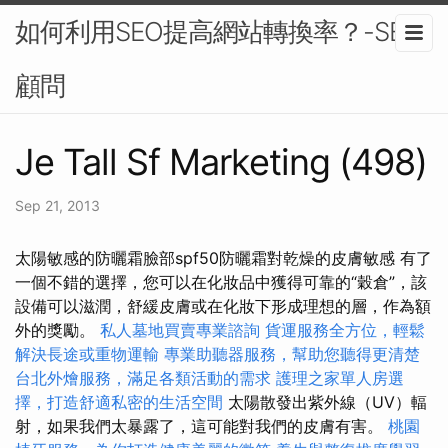
如何利用SEO提高網站轉換率？-SEO
顧問
Je Tall Sf Marketing (498)
Sep 21, 2013
太陽敏感的防曬霜臉部spf50防曬霜對乾燥的皮膚敏感 有了
一個不錯的選擇，您可以在化妝品中獲得可靠的“穀倉”，該
設備可以滋潤，舒緩皮膚或在化妝下形成理想的層，作為額
外的獎勵。
私人墓地買賣專業諮詢
貨運服務全方位，輕鬆
解決長途或重物運輸
專業助聽器服務，幫助您聽得更清楚
台北外燴服務，滿足各類活動的需求
護理之家單人房選
擇，打造舒適私密的生活空間
太陽散發出紫外線（UV）輻
射，如果我們太暴露了，這可能對我們的皮膚有害。
桃園