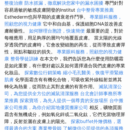
整復治療
防水抓漏，徹底解決您家中的漏水困擾
專門針對
容易過敏的敏感皮膚開發的Institut
台中整骨專業推薦
Esthederm也與早期的皮膚衰老作鬥爭。
專業眼科服務，
照顧您的視力健康
它中和自由基，保護細胞DNA並改善皮
膚耐藥性。
如何辦理台胞證，快速簡便
最重要的是，對於
每種應用，用足夠厚的層均勻地覆蓋皮膚。 當太陽的光線
穿透我們的皮膚時，它會改變細胞的再生，從而導致皮膚彈
性，斑點和皺紋的損失。
專業眼科服務，照顧您的視力健
康
整骨學徒訓練
在本文中，我們告訴您為什麼使用防曬霜
是如此重要，有什麼好處以及如何選擇適合我們皮膚的專業
化妝品。
探索數位行銷策略
縮小毛孔醫美，恢復平滑緊緻
肌膚
化學面霜含有有機化合物，可吸收紫外線輻射並將其
轉化為熱量，從而防止其對皮膚的有害作用。
滅鼠清潔公
司，為您提供全方位的滅鼠清潔服務
台北會計師事務所專
業推薦
探索寶塔，為先人提供一個尊貴的安放場所
台中搬
家公司推薦，為你介紹當地優質搬家公司
相反，礦物質面
霜含有無機成分，例如氧化鋅或二氧化鈦，它們充當物理屏
障，反射並灑在皮膚上的陽光。
探索buffet外燴價格，選
擇最適合的方案
專業整骨師
了解徵信公司提供的各項服務