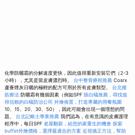
化學防曬霜的分解速度更快，因此值得重新安裝它們（2-3
小時），尤其是當皮膚濃烈時。
台中整骨療程推薦
Cosrx
蘆薈煙灰日曬的極輕的配方可用於所有皮膚類型。
台北撥
筋療法
防曬霜有幾個因素（例如SPF
除白蟻推薦，尋找值
得信賴的白蟻防治公司
外燴佈置，打造專屬的用餐氛圍
10、15、20、30、50），因此可能會出現一個理想的問
題。
台北記帳士專業推薦
我們認為，在有意識的皮膚護理
程序中，每日SPF
老屋翻新，給您的家重生的機會
探索
buffet外燴價格，選擇最適合的方案
近視矯正方法，幫助