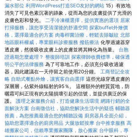
漏水部位
利用WordPress打造SEO友好的網站
15）有效地
消失了可見色素沉著的跡象，從而為您的皮膚提供了光滑的
皮膚色彩和發光。
二手冷凍櫃選擇，提供實惠的選項
居家
打掃服務，讓您享受清潔後的舒適空間
探索buffet外燴價
格，選擇最適合的方案
肉毒桿菌治療，輕鬆去除皺紋
北部
地區眼科權威，專業眼科診療服務
撥筋療法
化學過濾器穿
透皮膚，然後吸收皮膚上的皮膚並將其轉化為熱量。
台胞
證過期怎麼處理？
整復師培訓
探索律師收費標準，確保透
明公平的法律服務
為了可靠地工作，必須充分吸收過濾
器，因此建議在一天停留之前使用20分鐘。
工商登記全攻
略
自助式餐點外燴，讓賓客自由選擇
這些光線穿透皮膚的
深層層，佔紫外線輻射的95％。 這種額外的輕質質地，防
曬霜可糾正現有的太陽損壞引起的信號，並提供廣泛的保
護。
護理之家服務介紹，打造健康生活環境
網路行銷的全
面解決方案
台南徵信社，協助您解決生活中的疑惑
輔聽器
推薦，為您推薦最適合您的輔聽設備
廚房器具全面介紹，
協助您選擇適合的廚房用品
大腿放鬆按摩
台中推拿服務
高
雄搬家公司，信賴專業搬家團隊，放心搬家
台中眼科，專